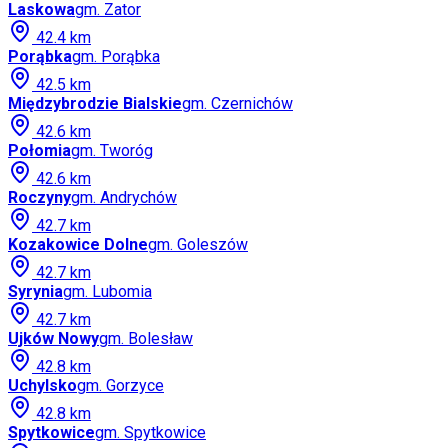
Laskowa
gm.
Zator
42.4
km
Porąbka
gm.
Porąbka
42.5
km
Międzybrodzie Bialskie
gm.
Czernichów
42.6
km
Połomia
gm.
Tworóg
42.6
km
Roczyny
gm.
Andrychów
42.7
km
Kozakowice Dolne
gm.
Goleszów
42.7
km
Syrynia
gm.
Lubomia
42.7
km
Ujków Nowy
gm.
Bolesław
42.8
km
Uchylsko
gm.
Gorzyce
42.8
km
Spytkowice
gm.
Spytkowice