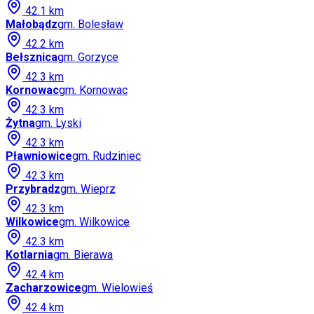
42.1
km
Małobądz
gm.
Bolesław
42.2
km
Bełsznica
gm.
Gorzyce
42.3
km
Kornowac
gm.
Kornowac
42.3
km
Żytna
gm.
Lyski
42.3
km
Pławniowice
gm.
Rudziniec
42.3
km
Przybradz
gm.
Wieprz
42.3
km
Wilkowice
gm.
Wilkowice
42.3
km
Kotlarnia
gm.
Bierawa
42.4
km
Zacharzowice
gm.
Wielowieś
42.4
km