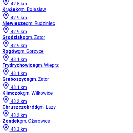
42.8
km
Krążek
gm.
Bolesław
42.9
km
Niewiesze
gm.
Rudziniec
42.9
km
Grodzisko
gm.
Zator
42.9
km
Rogów
gm.
Gorzyce
43.1
km
Frydrychowice
gm.
Wieprz
43.1
km
Graboszyce
gm.
Zator
43.1
km
Klimczok
gm.
Wilkowice
43.2
km
Chruszczobród
gm.
Łazy
43.2
km
Zendek
gm.
Ożarowice
43.3
km