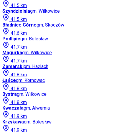
41.5
km
Szyndzielnia
gm.
Wilkowice
41.5
km
Bładnice Górne
gm.
Skoczów
41.6
km
Podlipie
gm.
Bolesław
41.7
km
Magurka
gm.
Wilkowice
41.7
km
Zamarski
gm.
Hażlach
41.8
km
Łańce
gm.
Kornowac
41.8
km
Bystra
gm.
Wilkowice
41.8
km
Kwaczała
gm.
Alwernia
41.9
km
Krzykawa
gm.
Bolesław
41.9
km