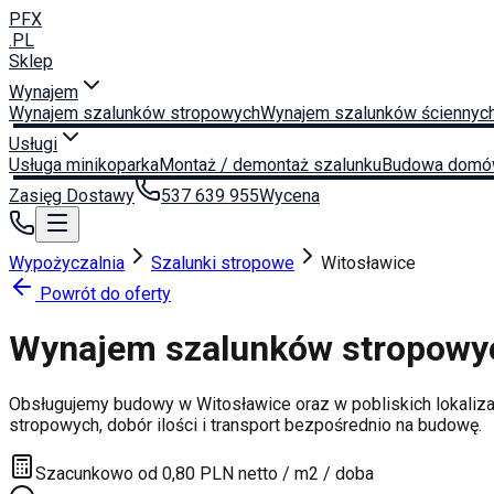
PFX
.PL
Sklep
Wynajem
Wynajem szalunków stropowych
Wynajem szalunków ściennyc
Usługi
Usługa minikoparka
Montaż / demontaż szalunku
Budowa domó
Zasięg Dostawy
537 639 955
Wycena
Wypożyczalnia
Szalunki stropowe
Witosławice
Powrót do oferty
Wynajem szalunków stropow
Obsługujemy budowy w
Witosławice
oraz w pobliskich lokaliz
stropowych, dobór ilości i transport bezpośrednio na budowę.
Szacunkowo od 0,80 PLN netto / m2 / doba