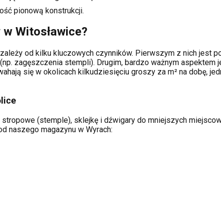
ość pionową konstrukcji.
w w
Witosławice
?
zależy od kilku kluczowych czynników. Pierwszym z nich jest po
(np. zagęszczenia stempli). Drugim, bardzo ważnym aspektem je
hają się w okolicach kilkudziesięciu groszy za m² na dobę, jed
lice
 stropowe (stemple), sklejkę i dźwigary do mniejszych miejscowo
ą od naszego magazynu w Wyrach: