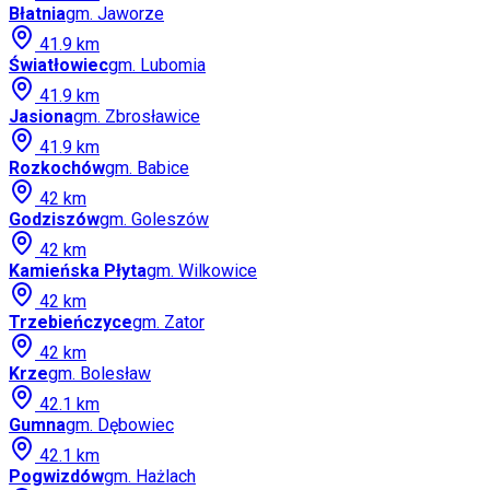
Błatnia
gm.
Jaworze
41.9
km
Światłowiec
gm.
Lubomia
41.9
km
Jasiona
gm.
Zbrosławice
41.9
km
Rozkochów
gm.
Babice
42
km
Godziszów
gm.
Goleszów
42
km
Kamieńska Płyta
gm.
Wilkowice
42
km
Trzebieńczyce
gm.
Zator
42
km
Krze
gm.
Bolesław
42.1
km
Gumna
gm.
Dębowiec
42.1
km
Pogwizdów
gm.
Hażlach