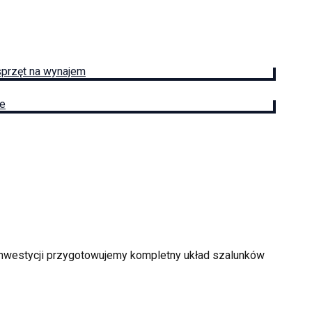
sprzęt na wynajem
ie
 inwestycji przygotowujemy kompletny układ szalunków