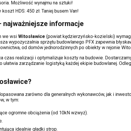
soria. Możliwość wynajmu na sztuki!
y koszt HDS:
450
zł. Taniej busem Van!
 najważniejsze informacje
ch
we wsi
Witosławice
(powiat
kędzierzyńsko-kozielski
) wymag
sza wypożyczalnia sprzętu budowlanego PFX zapewnia błyskaw
wnictwa, od domów jednorodzinnych po obiekty w rejonie
Wito
a czas realizacji i optymalizuje koszty na budowie. Dostarcz
co ułatwia zarządzanie logistyką każdej ekipie budowlanej.
Odleg
osławice
?
i dopasowana zarówno dla generalnych wykonawców, jak i inwe
w, w tym:
ące ogromne obciążenia (od 10kN wzwyż).
e.
tująca idealnie gładki strop.