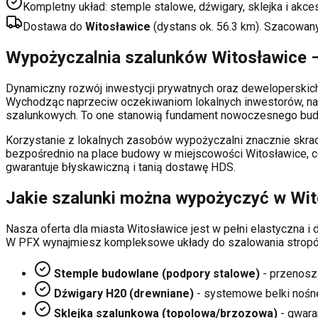
Kompletny układ: stemple stalowe, dźwigary, sklejka i akce
Dostawa do
Witosławice
(dystans ok.
56.3
km). Szacowan
Wypożyczalnia szalunków
Witosławice
–
Dynamiczny rozwój inwestycji prywatnych oraz deweloperski
Wychodząc naprzeciw oczekiwaniom lokalnych inwestorów, na
szalunkowych. To one stanowią fundament nowoczesnego budo
Korzystanie z lokalnych zasobów wypożyczalni znacznie skrac
bezpośrednio na place budowy w miejscowości
Witosławice
, 
gwarantuje błyskawiczną i tanią dostawę HDS.
Jakie szalunki można wypożyczyć w
Wit
Nasza oferta dla miasta
Witosławice
jest w pełni elastyczna 
W PFX wynajmiesz kompleksowe układy do szalowania stropó
Stemple budowlane (podpory stalowe)
- przenosz
Dźwigary H20 (drewniane)
- systemowe belki nośn
Sklejka szalunkowa (topolowa/brzozowa)
- gwaran