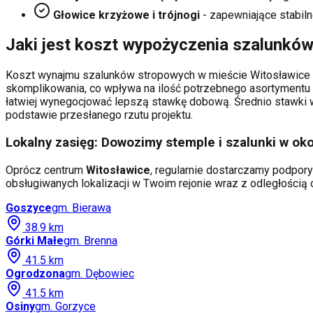
Głowice krzyżowe i trójnogi
- zapewniające stabiln
Jaki jest koszt wypożyczenia szalunkó
Koszt wynajmu szalunków stropowych w mieście
Witosławice
skomplikowania, co wpływa na ilość potrzebnego asortymentu 
łatwiej wynegocjować lepszą stawkę dobową. Średnio stawki wa
podstawie przesłanego rzutu projektu.
Lokalny zasięg: Dowozimy stemple i szalunki w oko
Oprócz centrum
Witosławice
, regularnie dostarczamy podpory
obsługiwanych lokalizacji w Twoim rejonie wraz z odległości
Goszyce
gm.
Bierawa
38.9
km
Górki Małe
gm.
Brenna
41.5
km
Ogrodzona
gm.
Dębowiec
41.5
km
Osiny
gm.
Gorzyce