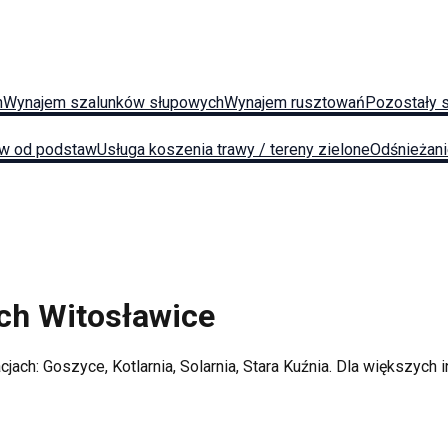
h
Wynajem szalunków słupowych
Wynajem rusztowań
Pozostały 
w od podstaw
Usługa koszenia trawy / tereny zielone
Odśnieżan
ych
Witosławice
acjach:
Goszyce, Kotlarnia, Solarnia, Stara Kuźnia
. Dla większych