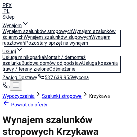
PFX
.PL
Sklep
Wynajem
Wynajem szalunków stropowych
Wynajem szalunków
ściennych
Wynajem szalunków słupowych
Wynajem
rusztowań
Pozostały sprzęt na wynajem
Usługi
Usługa minikoparka
Montaż / demontaż
szalunku
Budowa domów od podstaw
Usługa koszenia
trawy / tereny zielone
Odśnieżanie
Zasięg Dostawy
537 639 955
Wycena
Wypożyczalnia
Szalunki stropowe
Krzykawa
Powrót do oferty
Wynajem szalunków
stropowych
Krzykawa