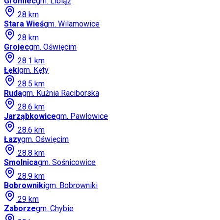
Gromiec
gm.
Libiąż
28
km
Stara Wieś
gm.
Wilamowice
28
km
Grojec
gm.
Oświęcim
28.1
km
Łęki
gm.
Kęty
28.5
km
Ruda
gm.
Kuźnia Raciborska
28.6
km
Jarząbkowice
gm.
Pawłowice
28.6
km
Łazy
gm.
Oświęcim
28.8
km
Smolnica
gm.
Sośnicowice
28.9
km
Bobrowniki
gm.
Bobrowniki
29
km
Zaborze
gm.
Chybie