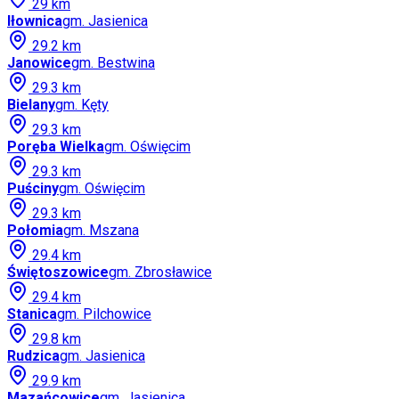
29
km
Iłownica
gm.
Jasienica
29.2
km
Janowice
gm.
Bestwina
29.3
km
Bielany
gm.
Kęty
29.3
km
Poręba Wielka
gm.
Oświęcim
29.3
km
Puściny
gm.
Oświęcim
29.3
km
Połomia
gm.
Mszana
29.4
km
Świętoszowice
gm.
Zbrosławice
29.4
km
Stanica
gm.
Pilchowice
29.8
km
Rudzica
gm.
Jasienica
29.9
km
Mazańcowice
gm.
Jasienica