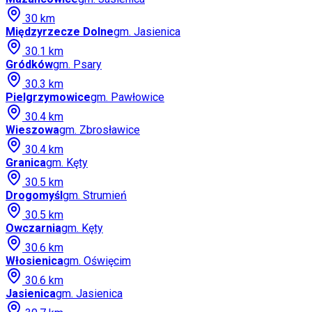
30
km
Międzyrzecze Dolne
gm.
Jasienica
30.1
km
Gródków
gm.
Psary
30.3
km
Pielgrzymowice
gm.
Pawłowice
30.4
km
Wieszowa
gm.
Zbrosławice
30.4
km
Granica
gm.
Kęty
30.5
km
Drogomyśl
gm.
Strumień
30.5
km
Owczarnia
gm.
Kęty
30.6
km
Włosienica
gm.
Oświęcim
30.6
km
Jasienica
gm.
Jasienica