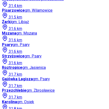
31.4
km
Pisarzowice
gm.
Wilamowice
31.5
km
Żarki
gm.
Libiąż
31.6
km
Mszana
gm.
Mszana
31.6
km
Psary
gm.
Psary
31.6
km
Strzyżowice
gm.
Psary
31.6
km
Roztropice
gm.
Jasienica
31.7
km
Gajówka Łagisza
gm.
Psary
31.7
km
Przezchlebie
gm.
Zbrosławice
31.7
km
Karolina
gm.
Osiek
31.8
km