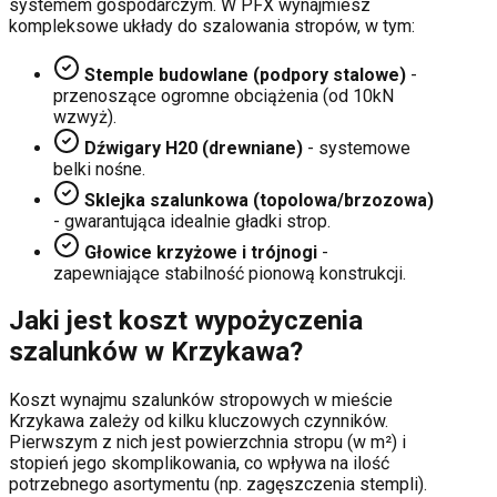
systemem gospodarczym. W PFX wynajmiesz
kompleksowe układy do szalowania stropów, w tym:
Stemple budowlane (podpory stalowe)
-
przenoszące ogromne obciążenia (od 10kN
wzwyż).
Dźwigary H20 (drewniane)
- systemowe
belki nośne.
Sklejka szalunkowa (topolowa/brzozowa)
- gwarantująca idealnie gładki strop.
Głowice krzyżowe i trójnogi
-
zapewniające stabilność pionową konstrukcji.
Jaki jest koszt wypożyczenia
szalunków w
Krzykawa
?
Koszt wynajmu szalunków stropowych w mieście
Krzykawa
zależy od kilku kluczowych czynników.
Pierwszym z nich jest powierzchnia stropu (w m²) i
stopień jego skomplikowania, co wpływa na ilość
potrzebnego asortymentu (np. zagęszczenia stempli).