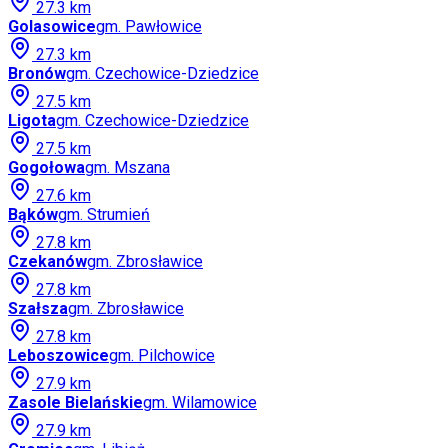
27.3
km
Golasowice
gm.
Pawłowice
27.3
km
Bronów
gm.
Czechowice-Dziedzice
27.5
km
Ligota
gm.
Czechowice-Dziedzice
27.5
km
Gogołowa
gm.
Mszana
27.6
km
Bąków
gm.
Strumień
27.8
km
Czekanów
gm.
Zbrosławice
27.8
km
Szałsza
gm.
Zbrosławice
27.8
km
Leboszowice
gm.
Pilchowice
27.9
km
Zasole Bielańskie
gm.
Wilamowice
27.9
km