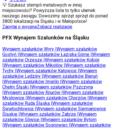
💡 Szukasz stempli metalowych w innej
miejscowości? Powyższa lista to tylko ułamek
naszego zasięgu. Dowozimy sprzęt sprzęt do ponad
3800 lokalizacji na Śląsku i w Małopolsce!
Zapytaj o wycenę
Zobacz realizacje
PFX Wynajem Szalunków na Śląsku
Wynajem szalunków
Wyry
|
Wynajem szalunków
Gostyń
|
Wynajem szalunków
Łaziska Górne
|
Wynajem
szalunków
Orzesze
|
Wynajem szalunków
Kobiór
|
Wynajem szalunków
Mikołów
|
Wynajem szalunków
Tychy
|
Wynajem szalunków
Katowice
|
Wynajem
szalunków
Lędziny
|
Wynajem szalunków
Bieruń
|
Wynajem szalunków
Imielin
|
Wynajem szalunków
Chełm Śląski
|
Wynajem szalunków
Pszczyna
|
Wynajem szalunków
Knurów
|
Wynajem szalunków
Mysłowice
|
Wynajem szalunków
Chorzów
|
Wynajem
szalunków
Ruda Śląska
|
Wynajem szalunków
Świętochłowice
|
Wynajem szalunków
Siemianowice
Śląskie
|
Wynajem szalunków
Zabrze
|
Wynajem
szalunków
Gliwice
|
Wynajem szalunków
Bytom
|
Wynajem szalunków
Sosnowiec
|
Wynajem szalunków