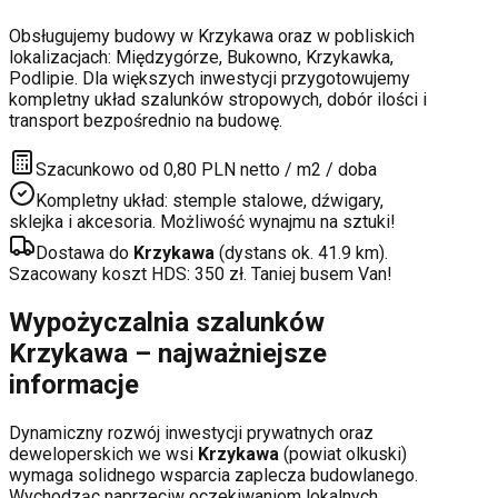
Obsługujemy budowy w
Krzykawa
oraz w pobliskich
lokalizacjach:
Międzygórze, Bukowno, Krzykawka,
Podlipie
. Dla większych inwestycji przygotowujemy
kompletny układ szalunków stropowych, dobór ilości i
transport bezpośrednio na budowę.
Szacunkowo od 0,80 PLN netto / m2 / doba
Kompletny układ: stemple stalowe, dźwigary,
sklejka i akcesoria. Możliwość wynajmu na sztuki!
Dostawa do
Krzykawa
(dystans ok.
41.9
km).
Szacowany koszt HDS:
350
zł. Taniej busem Van!
Wypożyczalnia szalunków
Krzykawa
– najważniejsze
informacje
Dynamiczny rozwój inwestycji prywatnych oraz
deweloperskich
we wsi
Krzykawa
(powiat
olkuski
)
wymaga solidnego wsparcia zaplecza budowlanego.
Wychodząc naprzeciw oczekiwaniom lokalnych