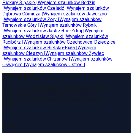
Piekary Śląskie
|
Wynajem szalunków
Będzin
|
Wynajem szalunków
Czeladź
|
Wynajem szalunków
Dąbrowa Górnicza
|
Wynajem szalunków
Jaworzno
|
Wynajem szalunków
Żory
|
Wynajem szalunków
Tarnowskie Góry
|
Wynajem szalunków
Rybnik
|
Wynajem szalunków
Jastrzębie-Zdrój
|
Wynajem
szalunków
Wodzisław Śląski
|
Wynajem szalunków
Racibórz
|
Wynajem szalunków
Czechowice-Dziedzice
|
Wynajem szalunków
Bielsko-Biała
|
Wynajem
szalunków
Cieszyn
|
Wynajem szalunków
Żywiec
|
Wynajem szalunków
Chrzanów
|
Wynajem szalunków
Oświęcim
|
Wynajem szalunków
Ustroń
|
PFX Szalunki
Wynajmujemy i sprzedajemy szalunki, rusztowania
oraz sprzęt budowlany. Obsługujemy inwestycje
budowlane, zapewniając szybki kontakt i sprawną
logistykę.
Zamów kontakt
Oferta