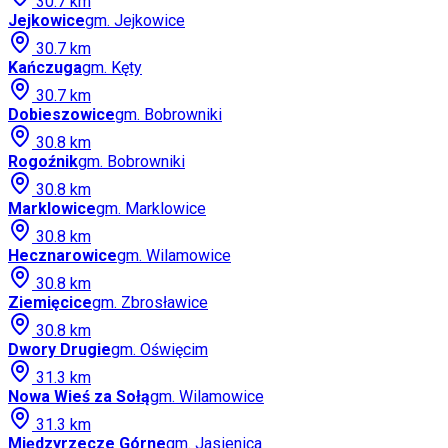
30.7
km
Jejkowice
gm.
Jejkowice
30.7
km
Kańczuga
gm.
Kęty
30.7
km
Dobieszowice
gm.
Bobrowniki
30.8
km
Rogoźnik
gm.
Bobrowniki
30.8
km
Marklowice
gm.
Marklowice
30.8
km
Hecznarowice
gm.
Wilamowice
30.8
km
Ziemięcice
gm.
Zbrosławice
30.8
km
Dwory Drugie
gm.
Oświęcim
31.3
km
Nowa Wieś za Sołą
gm.
Wilamowice
31.3
km
Międzyrzecze Górne
gm.
Jasienica