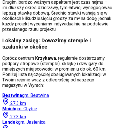
Drugim, bardzo ważnym aspektem jest czas najmu –
im dłuższy okres dzierżawy, tym łatwiej wynegocjować
lepszą stawkę dobową. Średnio stawki wahają się w
okolicach kilkudziesięciu groszy za m² na dobę, jednak
każdy projekt wyceniamy indywidualnie na podstawie
przesłanego rzutu projektu.
Lokalny zasięg: Dowozimy stemple i
szalunki w okolice
Oprócz centrum
Krzykawa
, regularnie dostarczamy
podpory stropowe (stemple), sklejkę i dźwigary do
mniejszych miejscowości w promieniu do ok. 60 km.
Poniżej lista najczęściej obsługiwanych lokalizacji w
Twoim rejonie wraz z odległością od naszego
magazynu w Wyrach:
Bestwina
gm.
Bestwina
27.3
km
Mnich
gm.
Chybie
27.3
km
Landek
gm.
Jasienica