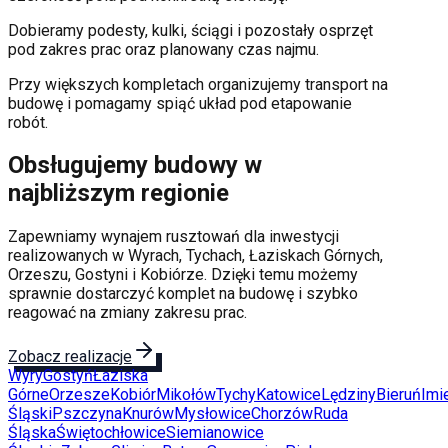
Dobieramy podesty, kulki, ściągi i pozostały osprzęt
pod zakres prac oraz planowany czas najmu.
Przy większych kompletach organizujemy transport na
budowę i pomagamy spiąć układ pod etapowanie
robót.
Obsługujemy budowy w
najbliższym regionie
Zapewniamy wynajem rusztowań dla inwestycji
realizowanych w Wyrach, Tychach, Łaziskach Górnych,
Orzeszu, Gostyni i Kobiórze. Dzięki temu możemy
sprawnie dostarczyć komplet na budowę i szybko
reagować na zmiany zakresu prac.
Zobacz realizacje
Wyry
Gostyń
Łaziska
Górne
Orzesze
Kobiór
Mikołów
Tychy
Katowice
Lędziny
Bieruń
Imie
Śląski
Pszczyna
Knurów
Mysłowice
Chorzów
Ruda
Śląska
Świętochłowice
Siemianowice