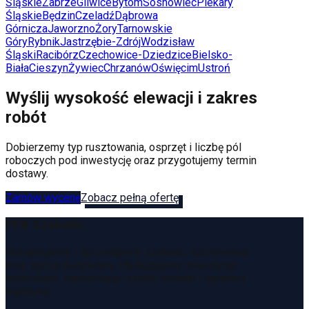
Śląskie
Zabrze
Gliwice
Bytom
Sosnowiec
Piekary
Śląskie
Będzin
Czeladź
Dąbrowa
Górnicza
Jaworzno
Żory
Tarnowskie
Góry
Rybnik
Jastrzębie-Zdrój
Wodzisław
Śląski
Racibórz
Czechowice-Dziedzice
Bielsko-
Biała
Cieszyn
Żywiec
Chrzanów
Oświęcim
Ustroń
Wyślij wysokość elewacji i zakres
robót
Dobierzemy typ rusztowania, osprzęt i liczbę pól
roboczych pod inwestycję oraz przygotujemy termin
dostawy.
Zamów wycenę
Zobacz pełną ofertę
PFX Szalunki
Wynajmujemy i sprzedajemy szalunki, rusztowania
oraz sprzęt budowlany. Obsługujemy inwestycje
budowlane, zapewniając szybki kontakt i sprawną
logistykę.