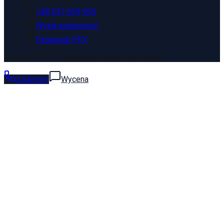
+48 537 639 955
Wyślij wiadomość
Facebook PFX
©
2026
PFX.PL. Wszelkie prawa zastrzeżone.
Zadzwoń
Wycena