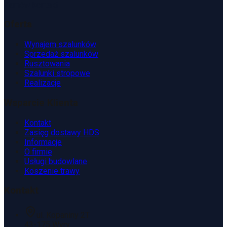
Zamów kontakt
Oferta
Wynajem szalunków
Sprzedaż szalunków
Rusztowania
Szalunki stropowe
Realizacje
Wsparcie Klienta
Kontakt
Zasięg dostawy HDS
Informacje
O firmie
Usługi budowlane
Koszenie trawy
Kontakt
ul. Kopaniny 2T
43-175 Wyry