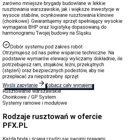
zarówno mniejsze brygady budowlane w lekkie
rusztowania warszawskie, jak i większe inwestycje w
wysoce stabilne, ocynkowane rusztowania klinowe
(choinkowe). Gwarantujemy sprzęt spełniający wysokie
wymagania BHP oraz logistykę dopasowaną do
harmonogramu Twojej budowy na Śląsku.
Dobór systemu pod zakres robót
Otrzymujesz od nas pełne wsparcie techniczne. Na
podstawie wymiarów elewacji wyliczamy dokładnie, ile
potrzebujesz ram, stojaków, leżni, przekątnych
(stężeń) oraz bezpiecznych podestów, aby nie
przepłacać za niepotrzebny sprzęt.
Wyślij zapytanie
Zobacz cały wynajem
Rusztowanie warszawskie
Choinkowe / GP System
Systemy ramowe i modułowe
Rodzaje rusztowań w ofercie
PFX.PL
Każda bryła i ściana rządzi się swoimi prawami.