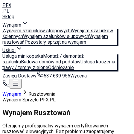
PFX
.PL
Sklep
Wynajem
Wynajem szalunków stropowych
Wynajem szalunków
ściennych
Wynajem szalunków słupowych
Wynajem
rusztowań
Pozostały sprzęt na wynajem
Usługi
Usługa minikoparka
Montaż / demontaż
szalunku
Budowa domów od podstaw
Usługa koszenia
trawy / tereny zielone
Odśnieżanie
Zasięg Dostawy
537 639 955
Wycena
Wynajem
Rusztowania
Wynajem Sprzętu PFX.PL
Wynajem
Rusztowań
Oferujemy profesjonalny wynajem certyfikowanych
rusztowań elewacyjnych. Bez problemu zaopatrujemy