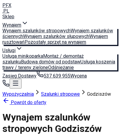
PFX
.PL
Sklep
Wynajem
Wynajem szalunków stropowych
Wynajem szalunków
ściennych
Wynajem szalunków słupowych
Wynajem
rusztowań
Pozostały sprzęt na wynajem
Usługi
Usługa minikoparka
Montaż / demontaż
szalunku
Budowa domów od podstaw
Usługa koszenia
trawy / tereny zielone
Odśnieżanie
Zasięg Dostawy
537 639 955
Wycena
Wypożyczalnia
Szalunki stropowe
Godziszów
Powrót do oferty
Wynajem szalunków
stropowych
Godziszów