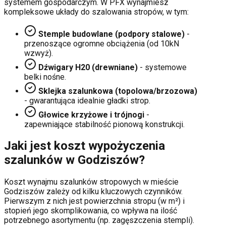
systemem gospodarczym. W PFX wynajmiesz
kompleksowe układy do szalowania stropów, w tym:
Stemple budowlane (podpory stalowe)
-
przenoszące ogromne obciążenia (od 10kN
wzwyż).
Dźwigary H20 (drewniane)
- systemowe
belki nośne.
Sklejka szalunkowa (topolowa/brzozowa)
- gwarantująca idealnie gładki strop.
Głowice krzyżowe i trójnogi
-
zapewniające stabilność pionową konstrukcji.
Jaki jest koszt wypożyczenia
szalunków w
Godziszów
?
Koszt wynajmu szalunków stropowych w mieście
Godziszów
zależy od kilku kluczowych czynników.
Pierwszym z nich jest powierzchnia stropu (w m²) i
stopień jego skomplikowania, co wpływa na ilość
potrzebnego asortymentu (np. zagęszczenia stempli).