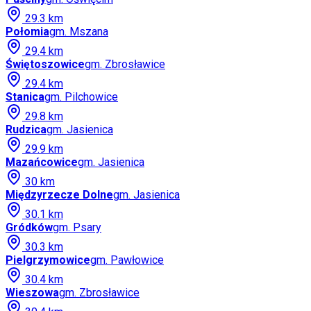
29.3
km
Połomia
gm.
Mszana
29.4
km
Świętoszowice
gm.
Zbrosławice
29.4
km
Stanica
gm.
Pilchowice
29.8
km
Rudzica
gm.
Jasienica
29.9
km
Mazańcowice
gm.
Jasienica
30
km
Międzyrzecze Dolne
gm.
Jasienica
30.1
km
Gródków
gm.
Psary
30.3
km
Pielgrzymowice
gm.
Pawłowice
30.4
km
Wieszowa
gm.
Zbrosławice