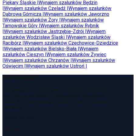
Piekary Śląskie
|
Wynajem szalunków
Będzin
|
Wynajem szalunków
Czeladź
|
Wynajem szalunków
Dąbrowa Górnicza
|
Wynajem szalunków
Jaworzno
|
Wynajem szalunków
Żory
|
Wynajem szalunków
Tarnowskie Góry
|
Wynajem szalunków
Rybnik
|
Wynajem szalunków
Jastrzębie-Zdrój
|
Wynajem
szalunków
Wodzisław Śląski
|
Wynajem szalunków
Racibórz
|
Wynajem szalunków
Czechowice-Dziedzice
|
Wynajem szalunków
Bielsko-Biała
|
Wynajem
szalunków
Cieszyn
|
Wynajem szalunków
Żywiec
|
Wynajem szalunków
Chrzanów
|
Wynajem szalunków
Oświęcim
|
Wynajem szalunków
Ustroń
|
PFX Szalunki
Wynajmujemy i sprzedajemy szalunki, rusztowania
oraz sprzęt budowlany. Obsługujemy inwestycje
budowlane, zapewniając szybki kontakt i sprawną
logistykę.
Zamów kontakt
Oferta