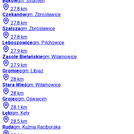
Bąków
gm.
Strumień
27.8
km
Czekanów
gm.
Zbrosławice
27.8
km
Szałsza
gm.
Zbrosławice
27.8
km
Leboszowice
gm.
Pilchowice
27.9
km
Zasole Bielańskie
gm.
Wilamowice
27.9
km
Gromiec
gm.
Libiąż
28
km
Stara Wieś
gm.
Wilamowice
28
km
Grojec
gm.
Oświęcim
28.1
km
Łęki
gm.
Kęty
28.5
km
Ruda
gm.
Kuźnia Raciborska