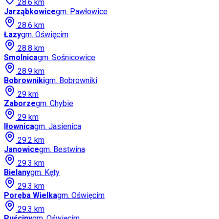
28.6
km
Jarząbkowice
gm.
Pawłowice
28.6
km
Łazy
gm.
Oświęcim
28.8
km
Smolnica
gm.
Sośnicowice
28.9
km
Bobrowniki
gm.
Bobrowniki
29
km
Zaborze
gm.
Chybie
29
km
Iłownica
gm.
Jasienica
29.2
km
Janowice
gm.
Bestwina
29.3
km
Bielany
gm.
Kęty
29.3
km
Poręba Wielka
gm.
Oświęcim
29.3
km
Puściny
gm.
Oświęcim