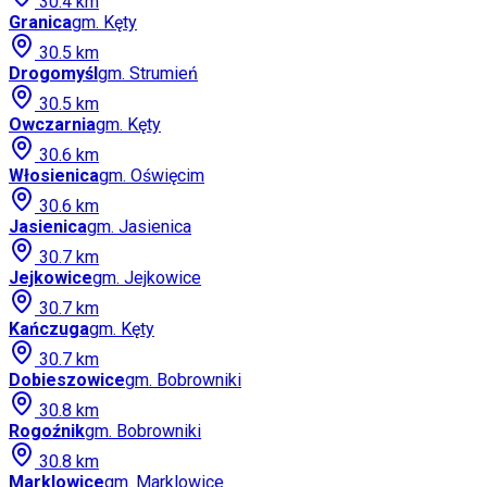
30.4
km
Granica
gm.
Kęty
30.5
km
Drogomyśl
gm.
Strumień
30.5
km
Owczarnia
gm.
Kęty
30.6
km
Włosienica
gm.
Oświęcim
30.6
km
Jasienica
gm.
Jasienica
30.7
km
Jejkowice
gm.
Jejkowice
30.7
km
Kańczuga
gm.
Kęty
30.7
km
Dobieszowice
gm.
Bobrowniki
30.8
km
Rogoźnik
gm.
Bobrowniki
30.8
km
Marklowice
gm.
Marklowice