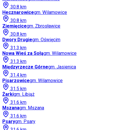
30.8
km
Hecznarowice
gm.
Wilamowice
30.8
km
Ziemięcice
gm.
Zbrosławice
30.8
km
Dwory Drugie
gm.
Oświęcim
31.3
km
Nowa Wieś za Sołą
gm.
Wilamowice
31.3
km
Międzyrzecze Górne
gm.
Jasienica
31.4
km
Pisarzowice
gm.
Wilamowice
31.5
km
Żarki
gm.
Libiąż
31.6
km
Mszana
gm.
Mszana
31.6
km
Psary
gm.
Psary
31.6
km