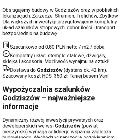
Obsługujemy budowy w
Godziszów
oraz w pobliskich
lokalizacjach:
Zarzecze, Strumień, Frelichów, Zbytków
.
Dla większych inwestycji przygotowujemy kompletny
układ szalunków stropowych, dobór ilości i transport
bezpośrednio na budowę.
Szacunkowo od 0,80 PLN netto / m2 / doba
Kompletny układ: stemple stalowe, dźwigary,
sklejka i akcesoria. Możliwość wynajmu na sztuki!
Dostawa do
Godziszów
(dystans ok.
42
km).
Szacowany koszt HDS:
350
zł. Taniej busem Van!
Wypożyczalnia szalunków
Godziszów
– najważniejsze
informacje
Dynamiczny rozwój inwestycji prywatnych oraz
deweloperskich
we wsi
Godziszów
(powiat
cieszyński
) wymaga solidnego wsparcia zaplecza
budowlanego. Wychodząc naprzeciw oczekiwaniom