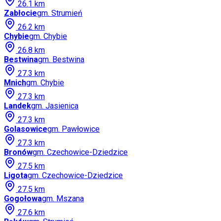
26.1
km
Zabłocie
gm.
Strumień
26.2
km
Chybie
gm.
Chybie
26.8
km
Bestwina
gm.
Bestwina
27.3
km
Mnich
gm.
Chybie
27.3
km
Landek
gm.
Jasienica
27.3
km
Golasowice
gm.
Pawłowice
27.3
km
Bronów
gm.
Czechowice-Dziedzice
27.5
km
Ligota
gm.
Czechowice-Dziedzice
27.5
km
Gogołowa
gm.
Mszana
27.6
km