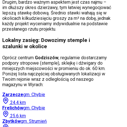
Drugim, bardzo ważnym aspektem jest czas najmu –
im dłuższy okres dzierżawy, tym łatwiej wynegocjować
lepszą stawkę dobową. Średnio stawki wahają się w
okolicach kilkudziesięciu groszy za m² na dobę, jednak
każdy projekt wyceniamy indywidualnie na podstawie
przesłanego rzutu projektu.
Lokalny zasięg: Dowozimy stemple i
szalunki w okolice
Oprócz centrum
Godziszów
, regularnie dostarczamy
podpory stropowe (stemple), sklejkę i dźwigary do
mniejszych miejscowości w promieniu do ok. 60 km.
Poniżej lista najczęściej obsługiwanych lokalizacji w
Twoim rejonie wraz z odległością od naszego
magazynu w Wyrach:
Zarzecze
gm.
Chybie
24.4
km
Frelichów
gm.
Chybie
25.6
km
Zbytków
gm.
Strumień