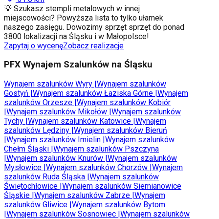
💡 Szukasz stempli metalowych w innej
miejscowości? Powyższa lista to tylko ułamek
naszego zasięgu. Dowozimy sprzęt sprzęt do ponad
3800 lokalizacji na Śląsku i w Małopolsce!
Zapytaj o wycenę
Zobacz realizacje
PFX Wynajem Szalunków na Śląsku
Wynajem szalunków
Wyry
|
Wynajem szalunków
Gostyń
|
Wynajem szalunków
Łaziska Górne
|
Wynajem
szalunków
Orzesze
|
Wynajem szalunków
Kobiór
|
Wynajem szalunków
Mikołów
|
Wynajem szalunków
Tychy
|
Wynajem szalunków
Katowice
|
Wynajem
szalunków
Lędziny
|
Wynajem szalunków
Bieruń
|
Wynajem szalunków
Imielin
|
Wynajem szalunków
Chełm Śląski
|
Wynajem szalunków
Pszczyna
|
Wynajem szalunków
Knurów
|
Wynajem szalunków
Mysłowice
|
Wynajem szalunków
Chorzów
|
Wynajem
szalunków
Ruda Śląska
|
Wynajem szalunków
Świętochłowice
|
Wynajem szalunków
Siemianowice
Śląskie
|
Wynajem szalunków
Zabrze
|
Wynajem
szalunków
Gliwice
|
Wynajem szalunków
Bytom
|
Wynajem szalunków
Sosnowiec
|
Wynajem szalunków