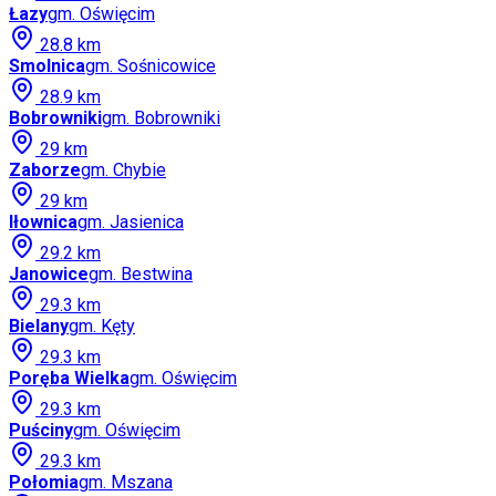
Łazy
gm.
Oświęcim
28.8
km
Smolnica
gm.
Sośnicowice
28.9
km
Bobrowniki
gm.
Bobrowniki
29
km
Zaborze
gm.
Chybie
29
km
Iłownica
gm.
Jasienica
29.2
km
Janowice
gm.
Bestwina
29.3
km
Bielany
gm.
Kęty
29.3
km
Poręba Wielka
gm.
Oświęcim
29.3
km
Puściny
gm.
Oświęcim
29.3
km
Połomia
gm.
Mszana