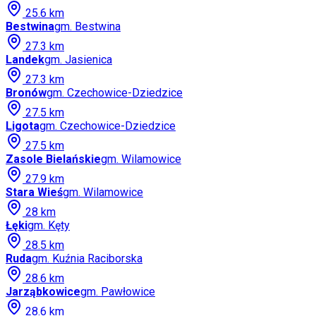
25.6
km
Bestwina
gm.
Bestwina
27.3
km
Landek
gm.
Jasienica
27.3
km
Bronów
gm.
Czechowice-Dziedzice
27.5
km
Ligota
gm.
Czechowice-Dziedzice
27.5
km
Zasole Bielańskie
gm.
Wilamowice
27.9
km
Stara Wieś
gm.
Wilamowice
28
km
Łęki
gm.
Kęty
28.5
km
Ruda
gm.
Kuźnia Raciborska
28.6
km
Jarząbkowice
gm.
Pawłowice
28.6
km