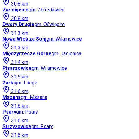
30.8
km
Ziemięcice
gm.
Zbrosławice
30.8
km
Dwory Drugie
gm.
Oświęcim
31.3
km
Nowa Wieś za Sołą
gm.
Wilamowice
31.3
km
Międzyrzecze Górne
gm.
Jasienica
31.4
km
Pisarzowice
gm.
Wilamowice
31.5
km
Żarki
gm.
Libiąż
31.6
km
Mszana
gm.
Mszana
31.6
km
Psary
gm.
Psary
31.6
km
Strzyżowice
gm.
Psary
31.6
km