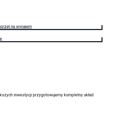
sprzęt na wynajem
ie
ększych inwestycji przygotowujemy kompletny układ