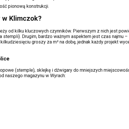
ość pionową konstrukcji.
w w
Klimczok
?
eży od kilku kluczowych czynników. Pierwszym z nich jest powie
a stempli). Drugim, bardzo ważnym aspektem jest czas najmu – 
kilkudziesięciu groszy za m² na dobę, jednak każdy projekt wy
lice
ropowe (stemple), sklejkę i dźwigary do mniejszych miejscowości
ą od naszego magazynu w Wyrach: