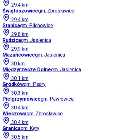
29.4
km
Świętoszowice
gm.
Zbrosławice
29.4
km
Stanica
gm.
Pilchowice
29.8
km
Rudzica
gm.
Jasienica
29.9
km
Mazańcowice
gm.
Jasienica
30
km
Międzyrzecze Dolne
gm.
Jasienica
30.1
km
Gródków
gm.
Psary
30.3
km
Pielgrzymowice
gm.
Pawłowice
30.4
km
Wieszowa
gm.
Zbrosławice
30.4
km
Granica
gm.
Kęty
30.5
km