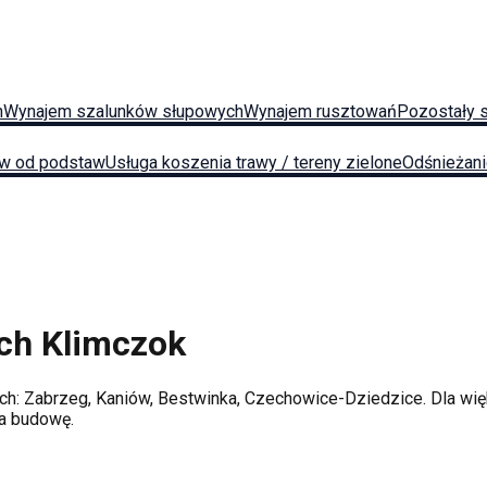
h
Wynajem szalunków słupowych
Wynajem rusztowań
Pozostały 
w od podstaw
Usługa koszenia trawy / tereny zielone
Odśnieżan
ych
Klimczok
ach:
Zabrzeg, Kaniów, Bestwinka, Czechowice-Dziedzice
. Dla wi
na budowę.