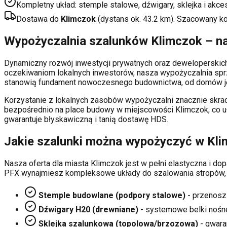
Kompletny układ: stemple stalowe, dźwigary, sklejka i akce
Dostawa do
Klimczok
(dystans ok.
43.2
km). Szacowany k
Wypożyczalnia szalunków
Klimczok
– na
Dynamiczny rozwój inwestycji prywatnych oraz deweloperski
oczekiwaniom lokalnych inwestorów, nasza wypożyczalnia sp
stanowią fundament nowoczesnego budownictwa, od domów je
Korzystanie z lokalnych zasobów wypożyczalni znacznie skrac
bezpośrednio na place budowy w miejscowości
Klimczok
, co 
gwarantuje błyskawiczną i tanią dostawę HDS.
Jakie szalunki można wypożyczyć w
Kli
Nasza oferta dla miasta
Klimczok
jest w pełni elastyczna i 
PFX wynajmiesz kompleksowe układy do szalowania stropów,
Stemple budowlane (podpory stalowe)
- przenosz
Dźwigary H20 (drewniane)
- systemowe belki nośn
Sklejka szalunkowa (topolowa/brzozowa)
- gwaran