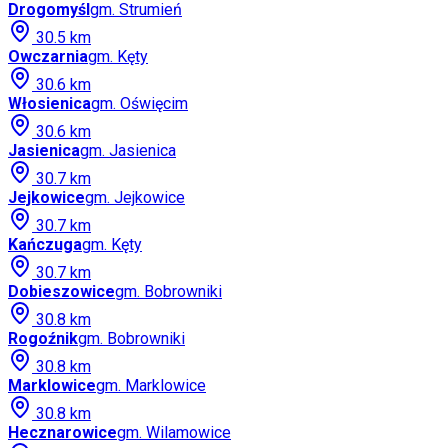
Drogomyśl
gm.
Strumień
30.5
km
Owczarnia
gm.
Kęty
30.6
km
Włosienica
gm.
Oświęcim
30.6
km
Jasienica
gm.
Jasienica
30.7
km
Jejkowice
gm.
Jejkowice
30.7
km
Kańczuga
gm.
Kęty
30.7
km
Dobieszowice
gm.
Bobrowniki
30.8
km
Rogoźnik
gm.
Bobrowniki
30.8
km
Marklowice
gm.
Marklowice
30.8
km
Hecznarowice
gm.
Wilamowice