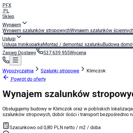
PFX
.PL
Sklep
Wynajem
Wynajem szalunków stropowych
Wynajem szalunków ściennyc
Usługi
Usługa minikoparka
Montaż / demontaż szalunku
Budowa domó
Zasięg Dostawy
537 639 955
Wycena
Wypożyczalnia
Szalunki stropowe
Klimczok
Powrót do oferty
Wynajem szalunków stropow
Obsługujemy budowy w
Klimczok
oraz w pobliskich lokalizacj
szalunków stropowych, dobór ilości i transport bezpośrednio 
Szacunkowo od 0,80 PLN netto / m2 / doba