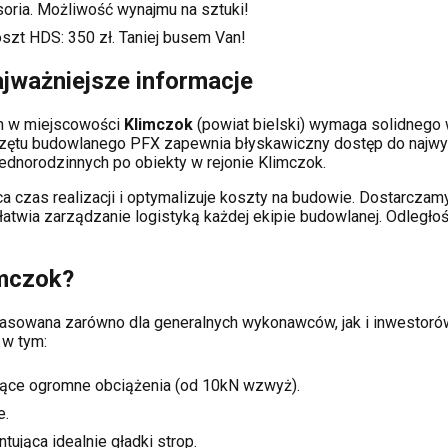
soria. Możliwość wynajmu na sztuki!
oszt HDS:
350
zł. Taniej busem Van!
jważniejsze informacje
ch
w miejscowości
Klimczok
(powiat
bielski
) wymaga solidnego
rzętu budowlanego PFX zapewnia błyskawiczny dostęp do najwy
dnorodzinnych po obiekty w rejonie
Klimczok
.
a czas realizacji i optymalizuje koszty na budowie. Dostarcz
ułatwia zarządzanie logistyką każdej ekipie budowlanej.
Odległoś
mczok
?
dopasowana zarówno dla generalnych wykonawców, jak i inwest
 w tym:
ące ogromne obciążenia (od 10kN wzwyż).
e.
tująca idealnie gładki strop.