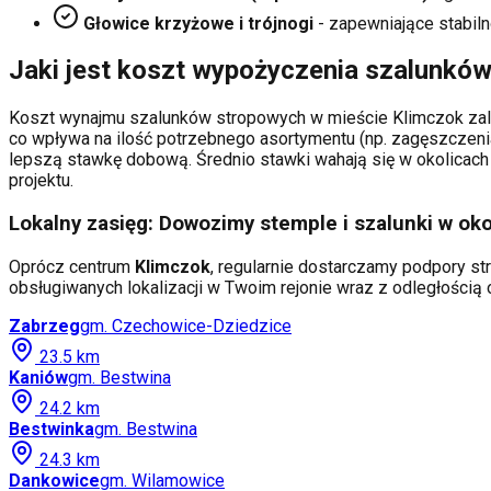
Głowice krzyżowe i trójnogi
- zapewniające stabiln
Jaki jest koszt wypożyczenia szalunkó
Koszt wynajmu szalunków stropowych w mieście
Klimczok
zal
co wpływa na ilość potrzebnego asortymentu (np. zagęszczeni
lepszą stawkę dobową. Średnio stawki wahają się w okolicach 
projektu.
Lokalny zasięg: Dowozimy stemple i szalunki w oko
Oprócz centrum
Klimczok
, regularnie dostarczamy podpory st
obsługiwanych lokalizacji w Twoim rejonie wraz z odległości
Zabrzeg
gm.
Czechowice-Dziedzice
23.5
km
Kaniów
gm.
Bestwina
24.2
km
Bestwinka
gm.
Bestwina
24.3
km
Dankowice
gm.
Wilamowice