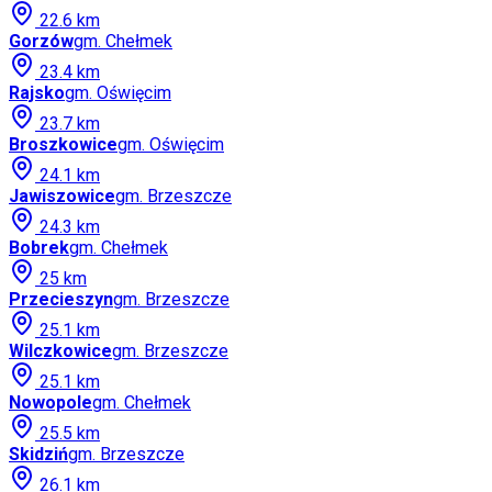
22.6
km
Gorzów
gm.
Chełmek
23.4
km
Rajsko
gm.
Oświęcim
23.7
km
Broszkowice
gm.
Oświęcim
24.1
km
Jawiszowice
gm.
Brzeszcze
24.3
km
Bobrek
gm.
Chełmek
25
km
Przecieszyn
gm.
Brzeszcze
25.1
km
Wilczkowice
gm.
Brzeszcze
25.1
km
Nowopole
gm.
Chełmek
25.5
km
Skidziń
gm.
Brzeszcze
26.1
km