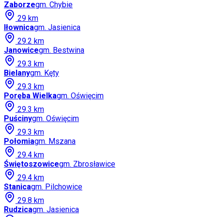
Zaborze
gm.
Chybie
29
km
Iłownica
gm.
Jasienica
29.2
km
Janowice
gm.
Bestwina
29.3
km
Bielany
gm.
Kęty
29.3
km
Poręba Wielka
gm.
Oświęcim
29.3
km
Puściny
gm.
Oświęcim
29.3
km
Połomia
gm.
Mszana
29.4
km
Świętoszowice
gm.
Zbrosławice
29.4
km
Stanica
gm.
Pilchowice
29.8
km
Rudzica
gm.
Jasienica