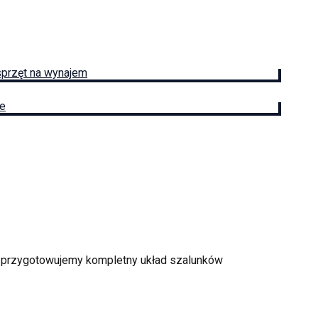
sprzęt na wynajem
ie
ji przygotowujemy kompletny układ szalunków