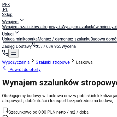
PFX
.PL
Sklep
Wynajem
Wynajem szalunków stropowych
Wynajem szalunków ściennyc
Usługi
Usługa minikoparka
Montaż / demontaż szalunku
Budowa domó
Zasięg Dostawy
537 639 955
Wycena
Wypożyczalnia
Szalunki stropowe
Laskowa
Powrót do oferty
Wynajem szalunków stropow
Obsługujemy budowy w
Laskowa
oraz w pobliskich lokalizacja
stropowych, dobór ilości i transport bezpośrednio na budowę.
Szacunkowo od 0,80 PLN netto / m2 / doba