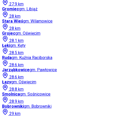
27.9
km
Gromiec
gm.
Libiąż
28
km
Stara Wieś
gm.
Wilamowice
28
km
Grojec
gm.
Oświęcim
28.1
km
Łęki
gm.
Kęty
28.5
km
Ruda
gm.
Kuźnia Raciborska
28.6
km
Jarząbkowice
gm.
Pawłowice
28.6
km
Łazy
gm.
Oświęcim
28.8
km
Smolnica
gm.
Sośnicowice
28.9
km
Bobrowniki
gm.
Bobrowniki
29
km