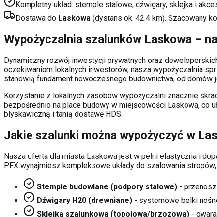
Kompletny układ: stemple stalowe, dźwigary, sklejka i akce
Dostawa do
Laskowa
(dystans ok.
42.4
km). Szacowany k
Wypożyczalnia szalunków
Laskowa
– na
Dynamiczny rozwój inwestycji prywatnych oraz deweloperski
oczekiwaniom lokalnych inwestorów, nasza wypożyczalnia sp
stanowią fundament nowoczesnego budownictwa, od domów je
Korzystanie z lokalnych zasobów wypożyczalni znacznie skrac
bezpośrednio na place budowy w miejscowości
Laskowa
, co 
błyskawiczną i tanią dostawę HDS.
Jakie szalunki można wypożyczyć w
La
Nasza oferta dla miasta
Laskowa
jest w pełni elastyczna i d
PFX wynajmiesz kompleksowe układy do szalowania stropów,
Stemple budowlane (podpory stalowe)
- przenosz
Dźwigary H20 (drewniane)
- systemowe belki nośn
Sklejka szalunkowa (topolowa/brzozowa)
- gwaran