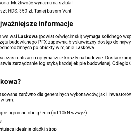
soria. Możliwość wynajmu na sztuki!
oszt HDS:
350
zł. Taniej busem Van!
jważniejsze informacje
ch
we wsi
Laskowa
(powiat
oświęcimski
) wymaga solidnego wsp
rzętu budowlanego PFX zapewnia błyskawiczny dostęp do najwy
dnorodzinnych po obiekty w rejonie
Laskowa
.
a czas realizacji i optymalizuje koszty na budowie. Dostarcz
ułatwia zarządzanie logistyką każdej ekipie budowlanej.
Odległoś
skowa
?
opasowana zarówno dla generalnych wykonawców, jak i inwesto
 w tym:
ące ogromne obciążenia (od 10kN wzwyż).
e.
tująca idealnie gładki strop.