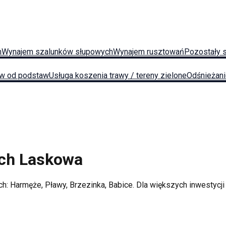
h
Wynajem szalunków słupowych
Wynajem rusztowań
Pozostały 
w od podstaw
Usługa koszenia trawy / tereny zielone
Odśnieżan
ych
Laskowa
ch:
Harmęże, Pławy, Brzezinka, Babice
. Dla większych inwestyc