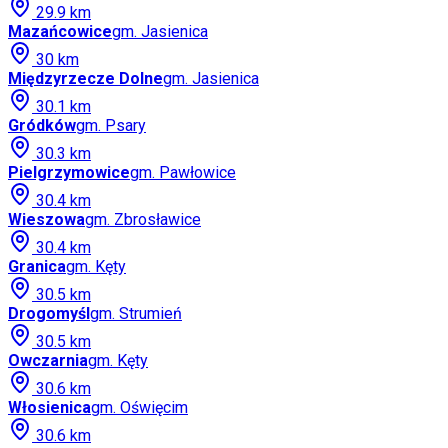
29.9
km
Mazańcowice
gm.
Jasienica
30
km
Międzyrzecze Dolne
gm.
Jasienica
30.1
km
Gródków
gm.
Psary
30.3
km
Pielgrzymowice
gm.
Pawłowice
30.4
km
Wieszowa
gm.
Zbrosławice
30.4
km
Granica
gm.
Kęty
30.5
km
Drogomyśl
gm.
Strumień
30.5
km
Owczarnia
gm.
Kęty
30.6
km
Włosienica
gm.
Oświęcim
30.6
km