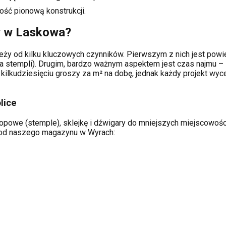
ość pionową konstrukcji.
w w
Laskowa
?
eży od kilku kluczowych czynników. Pierwszym z nich jest powie
a stempli). Drugim, bardzo ważnym aspektem jest czas najmu – 
kilkudziesięciu groszy za m² na dobę, jednak każdy projekt wy
lice
opowe (stemple), sklejkę i dźwigary do mniejszych miejscowości 
ą od naszego magazynu w Wyrach: