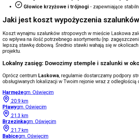
Głowice krzyżowe i trójnogi
- zapewniające stabiln
Jaki jest koszt wypożyczenia szalunkó
Koszt wynajmu szalunków stropowych w mieście
Laskowa
zal
co wpływa na ilość potrzebnego asortymentu (np. zagęszczeni
lepszą stawkę dobową. Średnio stawki wahają się w okolicach 
projektu.
Lokalny zasięg: Dowozimy stemple i szalunki w oko
Oprócz centrum
Laskowa
, regularnie dostarczamy podpory str
obsługiwanych lokalizacji w Twoim rejonie wraz z odległości
Harmęże
gm.
Oświęcim
20.9
km
Pławy
gm.
Oświęcim
21.3
km
Brzezinka
gm.
Oświęcim
21.7
km
Babice
gm.
Oświęcim