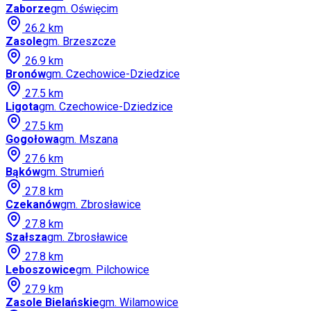
Zaborze
gm.
Oświęcim
26.2
km
Zasole
gm.
Brzeszcze
26.9
km
Bronów
gm.
Czechowice-Dziedzice
27.5
km
Ligota
gm.
Czechowice-Dziedzice
27.5
km
Gogołowa
gm.
Mszana
27.6
km
Bąków
gm.
Strumień
27.8
km
Czekanów
gm.
Zbrosławice
27.8
km
Szałsza
gm.
Zbrosławice
27.8
km
Leboszowice
gm.
Pilchowice
27.9
km
Zasole Bielańskie
gm.
Wilamowice