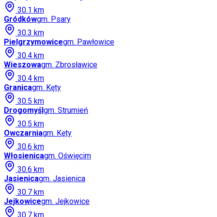
30.1
km
Gródków
gm.
Psary
30.3
km
Pielgrzymowice
gm.
Pawłowice
30.4
km
Wieszowa
gm.
Zbrosławice
30.4
km
Granica
gm.
Kęty
30.5
km
Drogomyśl
gm.
Strumień
30.5
km
Owczarnia
gm.
Kęty
30.6
km
Włosienica
gm.
Oświęcim
30.6
km
Jasienica
gm.
Jasienica
30.7
km
Jejkowice
gm.
Jejkowice
30.7
km