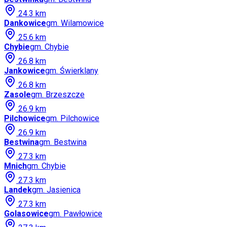
24.3
km
Dankowice
gm.
Wilamowice
25.6
km
Chybie
gm.
Chybie
26.8
km
Jankowice
gm.
Świerklany
26.8
km
Zasole
gm.
Brzeszcze
26.9
km
Pilchowice
gm.
Pilchowice
26.9
km
Bestwina
gm.
Bestwina
27.3
km
Mnich
gm.
Chybie
27.3
km
Landek
gm.
Jasienica
27.3
km
Golasowice
gm.
Pawłowice