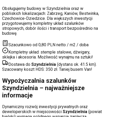
Obsługujemy budowy w
Szyndzielnia
oraz w
pobliskich lokalizacjach:
Zabrzeg, Kaniów, Bestwinka,
Czechowice-Dziedzice
. Dla większych inwestycji
przygotowujemy kompletny układ szalunków
stropowych, dobór ilości i transport bezpośrednio na
budowę.
Szacunkowo od 0,80 PLN netto / m2 / doba
Kompletny układ: stemple stalowe, dźwigary,
sklejka i akcesoria. Możliwość wynajmu na sztuki!
Dostawa do
Szyndzielnia
(dystans ok.
41.5
km).
Szacowany koszt HDS:
350
zł. Taniej busem Van!
Wypożyczalnia szalunków
Szyndzielnia
– najważniejsze
informacje
Dynamiczny rozwój inwestycji prywatnych oraz
deweloperskich
w miejscowości
Szyndzielnia
(powiat
bielski
) wymaga solidnego wsparcia zaplecza