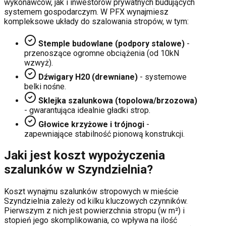
wykonawców, jak i inwestorów prywatnych budujących
systemem gospodarczym. W PFX wynajmiesz
kompleksowe układy do szalowania stropów, w tym:
Stemple budowlane (podpory stalowe)
-
przenoszące ogromne obciążenia (od 10kN
wzwyż).
Dźwigary H20 (drewniane)
- systemowe
belki nośne.
Sklejka szalunkowa (topolowa/brzozowa)
- gwarantująca idealnie gładki strop.
Głowice krzyżowe i trójnogi
-
zapewniające stabilność pionową konstrukcji.
Jaki jest koszt wypożyczenia
szalunków w
Szyndzielnia
?
Koszt wynajmu szalunków stropowych w mieście
Szyndzielnia
zależy od kilku kluczowych czynników.
Pierwszym z nich jest powierzchnia stropu (w m²) i
stopień jego skomplikowania, co wpływa na ilość