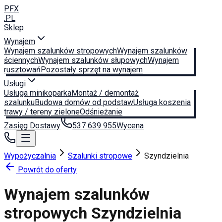
PFX
.PL
Sklep
Wynajem
Wynajem szalunków stropowych
Wynajem szalunków
ściennych
Wynajem szalunków słupowych
Wynajem
rusztowań
Pozostały sprzęt na wynajem
Usługi
Usługa minikoparka
Montaż / demontaż
szalunku
Budowa domów od podstaw
Usługa koszenia
trawy / tereny zielone
Odśnieżanie
Zasięg Dostawy
537 639 955
Wycena
Wypożyczalnia
Szalunki stropowe
Szyndzielnia
Powrót do oferty
Wynajem szalunków
stropowych
Szyndzielnia