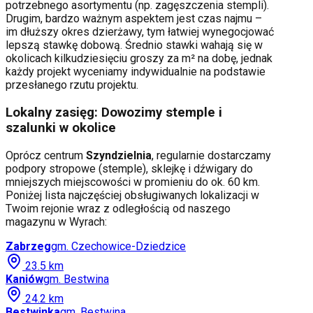
potrzebnego asortymentu (np. zagęszczenia stempli).
Drugim, bardzo ważnym aspektem jest czas najmu –
im dłuższy okres dzierżawy, tym łatwiej wynegocjować
lepszą stawkę dobową. Średnio stawki wahają się w
okolicach kilkudziesięciu groszy za m² na dobę, jednak
każdy projekt wyceniamy indywidualnie na podstawie
przesłanego rzutu projektu.
Lokalny zasięg: Dowozimy stemple i
szalunki w okolice
Oprócz centrum
Szyndzielnia
, regularnie dostarczamy
podpory stropowe (stemple), sklejkę i dźwigary do
mniejszych miejscowości w promieniu do ok. 60 km.
Poniżej lista najczęściej obsługiwanych lokalizacji w
Twoim rejonie wraz z odległością od naszego
magazynu w Wyrach:
Zabrzeg
gm.
Czechowice-Dziedzice
23.5
km
Kaniów
gm.
Bestwina
24.2
km
Bestwinka
gm.
Bestwina