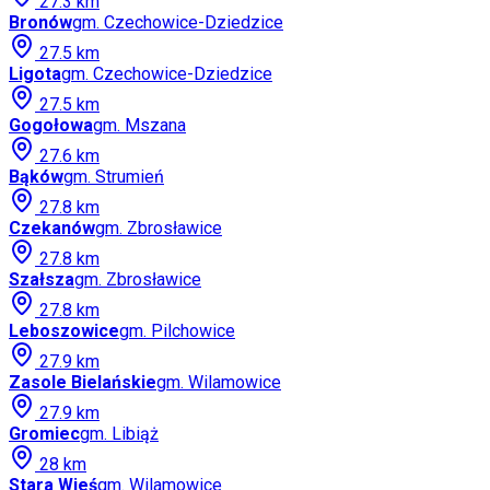
27.3
km
Bronów
gm.
Czechowice-Dziedzice
27.5
km
Ligota
gm.
Czechowice-Dziedzice
27.5
km
Gogołowa
gm.
Mszana
27.6
km
Bąków
gm.
Strumień
27.8
km
Czekanów
gm.
Zbrosławice
27.8
km
Szałsza
gm.
Zbrosławice
27.8
km
Leboszowice
gm.
Pilchowice
27.9
km
Zasole Bielańskie
gm.
Wilamowice
27.9
km
Gromiec
gm.
Libiąż
28
km
Stara Wieś
gm.
Wilamowice