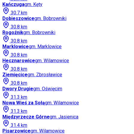
Kańczuga
gm.
Kęty
30.7
km
Dobieszowice
gm.
Bobrowniki
30.8
km
Rogoźnik
gm.
Bobrowniki
30.8
km
Marklowice
gm.
Marklowice
30.8
km
Hecznarowice
gm.
Wilamowice
30.8
km
Ziemięcice
gm.
Zbrosławice
30.8
km
Dwory Drugie
gm.
Oświęcim
31.3
km
Nowa Wieś za Sołą
gm.
Wilamowice
31.3
km
Międzyrzecze Górne
gm.
Jasienica
31.4
km
Pisarzowice
gm.
Wilamowice