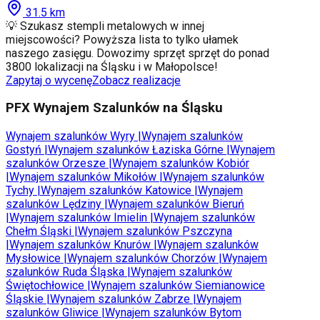
31.5
km
💡 Szukasz stempli metalowych w innej
miejscowości? Powyższa lista to tylko ułamek
naszego zasięgu. Dowozimy sprzęt sprzęt do ponad
3800 lokalizacji na Śląsku i w Małopolsce!
Zapytaj o wycenę
Zobacz realizacje
PFX Wynajem Szalunków na Śląsku
Wynajem szalunków
Wyry
|
Wynajem szalunków
Gostyń
|
Wynajem szalunków
Łaziska Górne
|
Wynajem
szalunków
Orzesze
|
Wynajem szalunków
Kobiór
|
Wynajem szalunków
Mikołów
|
Wynajem szalunków
Tychy
|
Wynajem szalunków
Katowice
|
Wynajem
szalunków
Lędziny
|
Wynajem szalunków
Bieruń
|
Wynajem szalunków
Imielin
|
Wynajem szalunków
Chełm Śląski
|
Wynajem szalunków
Pszczyna
|
Wynajem szalunków
Knurów
|
Wynajem szalunków
Mysłowice
|
Wynajem szalunków
Chorzów
|
Wynajem
szalunków
Ruda Śląska
|
Wynajem szalunków
Świętochłowice
|
Wynajem szalunków
Siemianowice
Śląskie
|
Wynajem szalunków
Zabrze
|
Wynajem
szalunków
Gliwice
|
Wynajem szalunków
Bytom