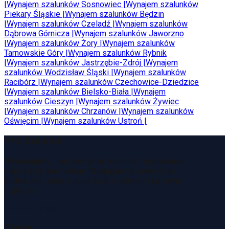
|
Wynajem szalunków
Sosnowiec
|
Wynajem szalunków
Piekary Śląskie
|
Wynajem szalunków
Będzin
|
Wynajem szalunków
Czeladź
|
Wynajem szalunków
Dąbrowa Górnicza
|
Wynajem szalunków
Jaworzno
|
Wynajem szalunków
Żory
|
Wynajem szalunków
Tarnowskie Góry
|
Wynajem szalunków
Rybnik
|
Wynajem szalunków
Jastrzębie-Zdrój
|
Wynajem
szalunków
Wodzisław Śląski
|
Wynajem szalunków
Racibórz
|
Wynajem szalunków
Czechowice-Dziedzice
|
Wynajem szalunków
Bielsko-Biała
|
Wynajem
szalunków
Cieszyn
|
Wynajem szalunków
Żywiec
|
Wynajem szalunków
Chrzanów
|
Wynajem szalunków
Oświęcim
|
Wynajem szalunków
Ustroń
|
PFX Szalunki
Wynajmujemy i sprzedajemy szalunki, rusztowania
oraz sprzęt budowlany. Obsługujemy inwestycje
budowlane, zapewniając szybki kontakt i sprawną
logistykę.
Zamów kontakt
Oferta