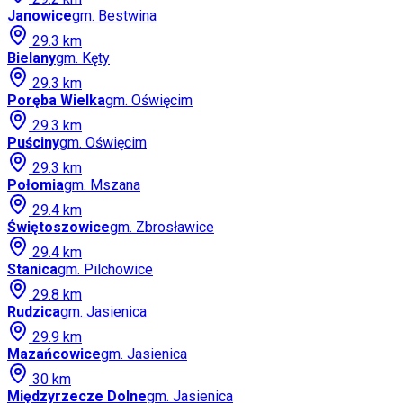
Janowice
gm.
Bestwina
29.3
km
Bielany
gm.
Kęty
29.3
km
Poręba Wielka
gm.
Oświęcim
29.3
km
Puściny
gm.
Oświęcim
29.3
km
Połomia
gm.
Mszana
29.4
km
Świętoszowice
gm.
Zbrosławice
29.4
km
Stanica
gm.
Pilchowice
29.8
km
Rudzica
gm.
Jasienica
29.9
km
Mazańcowice
gm.
Jasienica
30
km
Międzyrzecze Dolne
gm.
Jasienica