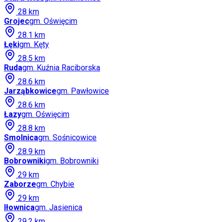
28
km
Grojec
gm.
Oświęcim
28.1
km
Łęki
gm.
Kęty
28.5
km
Ruda
gm.
Kuźnia Raciborska
28.6
km
Jarząbkowice
gm.
Pawłowice
28.6
km
Łazy
gm.
Oświęcim
28.8
km
Smolnica
gm.
Sośnicowice
28.9
km
Bobrowniki
gm.
Bobrowniki
29
km
Zaborze
gm.
Chybie
29
km
Iłownica
gm.
Jasienica
29.2
km