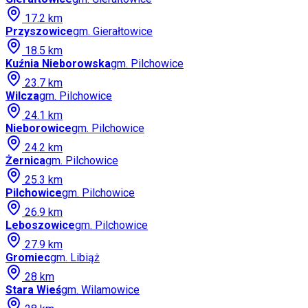
17.2
km
Przyszowice
gm.
Gierałtowice
18.5
km
Kuźnia Nieborowska
gm.
Pilchowice
23.7
km
Wilcza
gm.
Pilchowice
24.1
km
Nieborowice
gm.
Pilchowice
24.2
km
Żernica
gm.
Pilchowice
25.3
km
Pilchowice
gm.
Pilchowice
26.9
km
Leboszowice
gm.
Pilchowice
27.9
km
Gromiec
gm.
Libiąż
28
km
Stara Wieś
gm.
Wilamowice