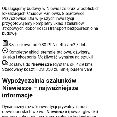
Obsługujemy budowy w
Niewiesze
oraz w pobliskich
lokalizacjach:
Chudów, Paniówki, Gierałtowice,
Przyszowice
. Dla większych inwestycji
przygotowujemy kompletny układ szalunków
stropowych, dobór ilości i transport bezpośrednio na
budowę.
Szacunkowo od 0,80 PLN netto / m2 / doba
Kompletny układ: stemple stalowe, dźwigary,
sklejka i akcesoria. Możliwość wynajmu na sztuki!
Dostawa do
Niewiesze
(dystans ok.
42.9
km).
Szacowany koszt HDS:
350
zł. Taniej busem Van!
Wypożyczalnia szalunków
Niewiesze
– najważniejsze
informacje
Dynamiczny rozwój inwestycji prywatnych oraz
deweloperskich
we wsi
Niewiesze
(powiat
gliwicki
)
wymaga solidnego wsparcia zaplecza budowlanego.