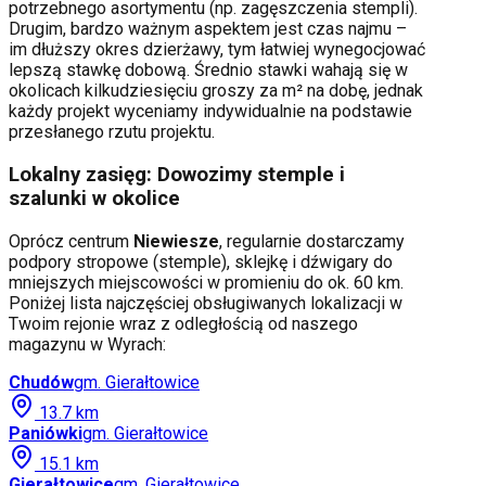
potrzebnego asortymentu (np. zagęszczenia stempli).
Drugim, bardzo ważnym aspektem jest czas najmu –
im dłuższy okres dzierżawy, tym łatwiej wynegocjować
lepszą stawkę dobową. Średnio stawki wahają się w
okolicach kilkudziesięciu groszy za m² na dobę, jednak
każdy projekt wyceniamy indywidualnie na podstawie
przesłanego rzutu projektu.
Lokalny zasięg: Dowozimy stemple i
szalunki w okolice
Oprócz centrum
Niewiesze
, regularnie dostarczamy
podpory stropowe (stemple), sklejkę i dźwigary do
mniejszych miejscowości w promieniu do ok. 60 km.
Poniżej lista najczęściej obsługiwanych lokalizacji w
Twoim rejonie wraz z odległością od naszego
magazynu w Wyrach:
Chudów
gm.
Gierałtowice
13.7
km
Paniówki
gm.
Gierałtowice
15.1
km
Gierałtowice
gm.
Gierałtowice