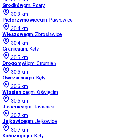
Gródków
gm.
Psary
30.3
km
Pielgrzymowice
gm.
Pawłowice
30.4
km
Wieszowa
gm.
Zbrosławice
30.4
km
Granica
gm.
Kęty
30.5
km
Drogomyśl
gm.
Strumień
30.5
km
Owczarnia
gm.
Kęty
30.6
km
Włosienica
gm.
Oświęcim
30.6
km
Jasienica
gm.
Jasienica
30.7
km
Jejkowice
gm.
Jejkowice
30.7
km
Kańczuga
gm.
Kęty