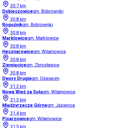
30.7
km
Dobieszowice
gm.
Bobrowniki
30.8
km
Rogoźnik
gm.
Bobrowniki
30.8
km
Marklowice
gm.
Marklowice
30.8
km
Hecznarowice
gm.
Wilamowice
30.8
km
Ziemięcice
gm.
Zbrosławice
30.8
km
Dwory Drugie
gm.
Oświęcim
31.3
km
Nowa Wieś za Sołą
gm.
Wilamowice
31.3
km
Międzyrzecze Górne
gm.
Jasienica
31.4
km
Pisarzowice
gm.
Wilamowice
31.5
km