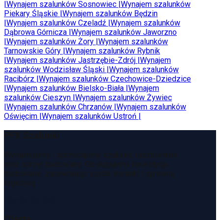
|
Wynajem szalunków
Sosnowiec
|
Wynajem szalunków
Piekary Śląskie
|
Wynajem szalunków
Będzin
|
Wynajem szalunków
Czeladź
|
Wynajem szalunków
Dąbrowa Górnicza
|
Wynajem szalunków
Jaworzno
|
Wynajem szalunków
Żory
|
Wynajem szalunków
Tarnowskie Góry
|
Wynajem szalunków
Rybnik
|
Wynajem szalunków
Jastrzębie-Zdrój
|
Wynajem
szalunków
Wodzisław Śląski
|
Wynajem szalunków
Racibórz
|
Wynajem szalunków
Czechowice-Dziedzice
|
Wynajem szalunków
Bielsko-Biała
|
Wynajem
szalunków
Cieszyn
|
Wynajem szalunków
Żywiec
|
Wynajem szalunków
Chrzanów
|
Wynajem szalunków
Oświęcim
|
Wynajem szalunków
Ustroń
|
PFX Szalunki
Wynajmujemy i sprzedajemy szalunki, rusztowania
oraz sprzęt budowlany. Obsługujemy inwestycje
budowlane, zapewniając szybki kontakt i sprawną
logistykę.
Zamów kontakt
Oferta