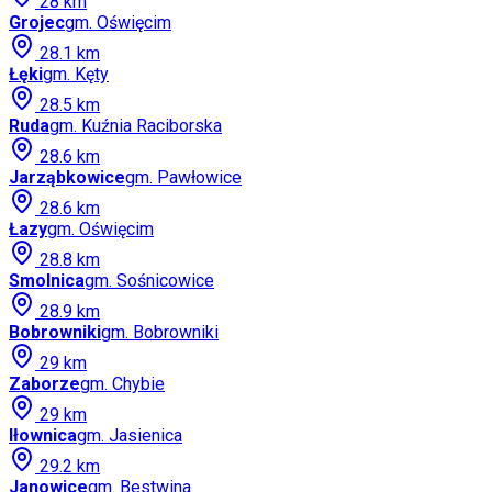
28
km
Grojec
gm.
Oświęcim
28.1
km
Łęki
gm.
Kęty
28.5
km
Ruda
gm.
Kuźnia Raciborska
28.6
km
Jarząbkowice
gm.
Pawłowice
28.6
km
Łazy
gm.
Oświęcim
28.8
km
Smolnica
gm.
Sośnicowice
28.9
km
Bobrowniki
gm.
Bobrowniki
29
km
Zaborze
gm.
Chybie
29
km
Iłownica
gm.
Jasienica
29.2
km
Janowice
gm.
Bestwina