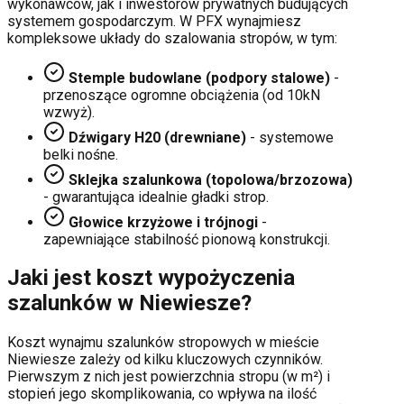
wykonawców, jak i inwestorów prywatnych budujących
systemem gospodarczym. W PFX wynajmiesz
kompleksowe układy do szalowania stropów, w tym:
Stemple budowlane (podpory stalowe)
-
przenoszące ogromne obciążenia (od 10kN
wzwyż).
Dźwigary H20 (drewniane)
- systemowe
belki nośne.
Sklejka szalunkowa (topolowa/brzozowa)
- gwarantująca idealnie gładki strop.
Głowice krzyżowe i trójnogi
-
zapewniające stabilność pionową konstrukcji.
Jaki jest koszt wypożyczenia
szalunków w
Niewiesze
?
Koszt wynajmu szalunków stropowych w mieście
Niewiesze
zależy od kilku kluczowych czynników.
Pierwszym z nich jest powierzchnia stropu (w m²) i
stopień jego skomplikowania, co wpływa na ilość