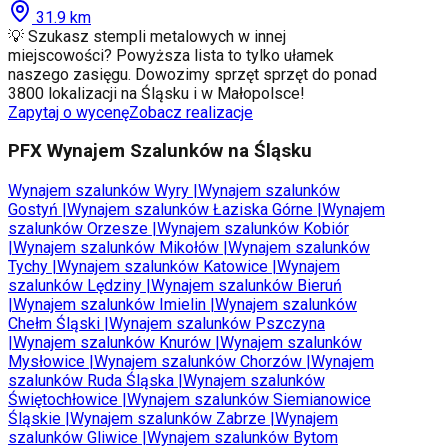
31.9
km
💡 Szukasz stempli metalowych w innej
miejscowości? Powyższa lista to tylko ułamek
naszego zasięgu. Dowozimy sprzęt sprzęt do ponad
3800 lokalizacji na Śląsku i w Małopolsce!
Zapytaj o wycenę
Zobacz realizacje
PFX Wynajem Szalunków na Śląsku
Wynajem szalunków
Wyry
|
Wynajem szalunków
Gostyń
|
Wynajem szalunków
Łaziska Górne
|
Wynajem
szalunków
Orzesze
|
Wynajem szalunków
Kobiór
|
Wynajem szalunków
Mikołów
|
Wynajem szalunków
Tychy
|
Wynajem szalunków
Katowice
|
Wynajem
szalunków
Lędziny
|
Wynajem szalunków
Bieruń
|
Wynajem szalunków
Imielin
|
Wynajem szalunków
Chełm Śląski
|
Wynajem szalunków
Pszczyna
|
Wynajem szalunków
Knurów
|
Wynajem szalunków
Mysłowice
|
Wynajem szalunków
Chorzów
|
Wynajem
szalunków
Ruda Śląska
|
Wynajem szalunków
Świętochłowice
|
Wynajem szalunków
Siemianowice
Śląskie
|
Wynajem szalunków
Zabrze
|
Wynajem
szalunków
Gliwice
|
Wynajem szalunków
Bytom