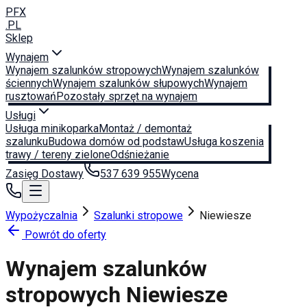
PFX
.PL
Sklep
Wynajem
Wynajem szalunków stropowych
Wynajem szalunków
ściennych
Wynajem szalunków słupowych
Wynajem
rusztowań
Pozostały sprzęt na wynajem
Usługi
Usługa minikoparka
Montaż / demontaż
szalunku
Budowa domów od podstaw
Usługa koszenia
trawy / tereny zielone
Odśnieżanie
Zasięg Dostawy
537 639 955
Wycena
Wypożyczalnia
Szalunki stropowe
Niewiesze
Powrót do oferty
Wynajem szalunków
stropowych
Niewiesze