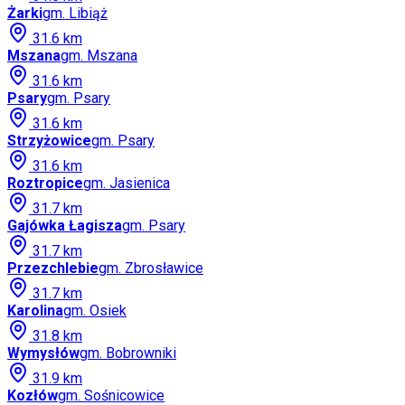
Żarki
gm.
Libiąż
31.6
km
Mszana
gm.
Mszana
31.6
km
Psary
gm.
Psary
31.6
km
Strzyżowice
gm.
Psary
31.6
km
Roztropice
gm.
Jasienica
31.7
km
Gajówka Łagisza
gm.
Psary
31.7
km
Przezchlebie
gm.
Zbrosławice
31.7
km
Karolina
gm.
Osiek
31.8
km
Wymysłów
gm.
Bobrowniki
31.9
km
Kozłów
gm.
Sośnicowice