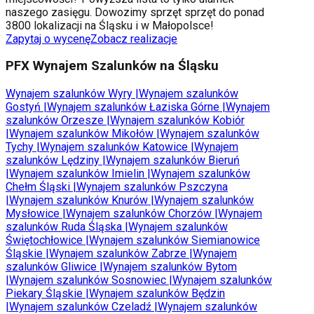
naszego zasięgu. Dowozimy sprzęt sprzęt do ponad
3800 lokalizacji na Śląsku i w Małopolsce!
Zapytaj o wycenę
Zobacz realizacje
PFX Wynajem Szalunków na Śląsku
Wynajem szalunków
Wyry
|
Wynajem szalunków
Gostyń
|
Wynajem szalunków
Łaziska Górne
|
Wynajem
szalunków
Orzesze
|
Wynajem szalunków
Kobiór
|
Wynajem szalunków
Mikołów
|
Wynajem szalunków
Tychy
|
Wynajem szalunków
Katowice
|
Wynajem
szalunków
Lędziny
|
Wynajem szalunków
Bieruń
|
Wynajem szalunków
Imielin
|
Wynajem szalunków
Chełm Śląski
|
Wynajem szalunków
Pszczyna
|
Wynajem szalunków
Knurów
|
Wynajem szalunków
Mysłowice
|
Wynajem szalunków
Chorzów
|
Wynajem
szalunków
Ruda Śląska
|
Wynajem szalunków
Świętochłowice
|
Wynajem szalunków
Siemianowice
Śląskie
|
Wynajem szalunków
Zabrze
|
Wynajem
szalunków
Gliwice
|
Wynajem szalunków
Bytom
|
Wynajem szalunków
Sosnowiec
|
Wynajem szalunków
Piekary Śląskie
|
Wynajem szalunków
Będzin
|
Wynajem szalunków
Czeladź
|
Wynajem szalunków