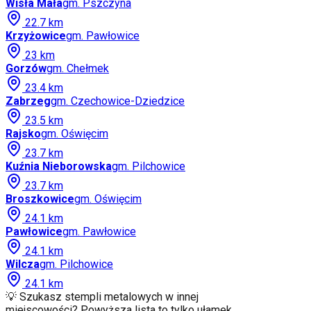
Wisła Mała
gm.
Pszczyna
22.7
km
Krzyżowice
gm.
Pawłowice
23
km
Gorzów
gm.
Chełmek
23.4
km
Zabrzeg
gm.
Czechowice-Dziedzice
23.5
km
Rajsko
gm.
Oświęcim
23.7
km
Kuźnia Nieborowska
gm.
Pilchowice
23.7
km
Broszkowice
gm.
Oświęcim
24.1
km
Pawłowice
gm.
Pawłowice
24.1
km
Wilcza
gm.
Pilchowice
24.1
km
💡 Szukasz stempli metalowych w innej
miejscowości? Powyższa lista to tylko ułamek