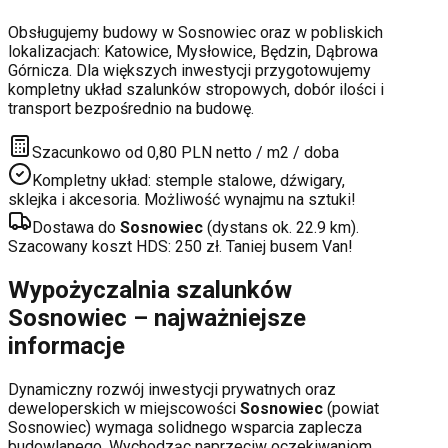
Obsługujemy budowy w
Sosnowiec
oraz w pobliskich
lokalizacjach:
Katowice, Mysłowice, Będzin, Dąbrowa
Górnicza
. Dla większych inwestycji przygotowujemy
kompletny układ szalunków stropowych, dobór ilości i
transport bezpośrednio na budowę.
Szacunkowo od 0,80 PLN netto / m2 / doba
Kompletny układ: stemple stalowe, dźwigary,
sklejka i akcesoria. Możliwość wynajmu na sztuki!
Dostawa do
Sosnowiec
(dystans ok.
22.9
km).
Szacowany koszt HDS:
250
zł. Taniej busem Van!
Wypożyczalnia szalunków
Sosnowiec
– najważniejsze
informacje
Dynamiczny rozwój inwestycji prywatnych oraz
deweloperskich
w miejscowości
Sosnowiec
(powiat
Sosnowiec
) wymaga solidnego wsparcia zaplecza
budowlanego. Wychodząc naprzeciw oczekiwaniom