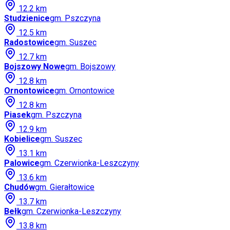
12.2
km
Studzienice
gm.
Pszczyna
12.5
km
Radostowice
gm.
Suszec
12.7
km
Bojszowy Nowe
gm.
Bojszowy
12.8
km
Ornontowice
gm.
Ornontowice
12.8
km
Piasek
gm.
Pszczyna
12.9
km
Kobielice
gm.
Suszec
13.1
km
Palowice
gm.
Czerwionka-Leszczyny
13.6
km
Chudów
gm.
Gierałtowice
13.7
km
Bełk
gm.
Czerwionka-Leszczyny
13.8
km