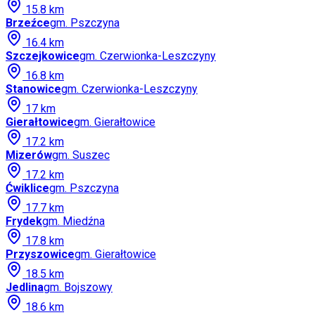
15.8
km
Brzeźce
gm.
Pszczyna
16.4
km
Szczejkowice
gm.
Czerwionka-Leszczyny
16.8
km
Stanowice
gm.
Czerwionka-Leszczyny
17
km
Gierałtowice
gm.
Gierałtowice
17.2
km
Mizerów
gm.
Suszec
17.2
km
Ćwiklice
gm.
Pszczyna
17.7
km
Frydek
gm.
Miedźna
17.8
km
Przyszowice
gm.
Gierałtowice
18.5
km
Jedlina
gm.
Bojszowy
18.6
km