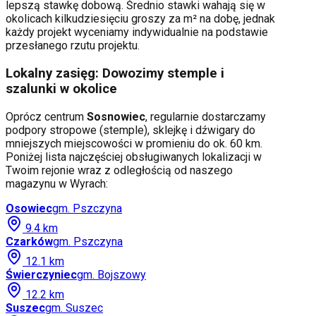
lepszą stawkę dobową. Średnio stawki wahają się w
okolicach kilkudziesięciu groszy za m² na dobę, jednak
każdy projekt wyceniamy indywidualnie na podstawie
przesłanego rzutu projektu.
Lokalny zasięg: Dowozimy stemple i
szalunki w okolice
Oprócz centrum
Sosnowiec
, regularnie dostarczamy
podpory stropowe (stemple), sklejkę i dźwigary do
mniejszych miejscowości w promieniu do ok. 60 km.
Poniżej lista najczęściej obsługiwanych lokalizacji w
Twoim rejonie wraz z odległością od naszego
magazynu w Wyrach:
Osowiec
gm.
Pszczyna
9.4
km
Czarków
gm.
Pszczyna
12.1
km
Świerczyniec
gm.
Bojszowy
12.2
km
Suszec
gm.
Suszec