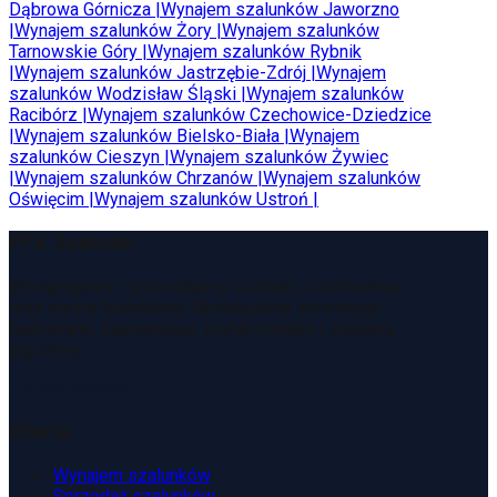
Dąbrowa Górnicza
|
Wynajem szalunków
Jaworzno
|
Wynajem szalunków
Żory
|
Wynajem szalunków
Tarnowskie Góry
|
Wynajem szalunków
Rybnik
|
Wynajem szalunków
Jastrzębie-Zdrój
|
Wynajem
szalunków
Wodzisław Śląski
|
Wynajem szalunków
Racibórz
|
Wynajem szalunków
Czechowice-Dziedzice
|
Wynajem szalunków
Bielsko-Biała
|
Wynajem
szalunków
Cieszyn
|
Wynajem szalunków
Żywiec
|
Wynajem szalunków
Chrzanów
|
Wynajem szalunków
Oświęcim
|
Wynajem szalunków
Ustroń
|
PFX Szalunki
Wynajmujemy i sprzedajemy szalunki, rusztowania
oraz sprzęt budowlany. Obsługujemy inwestycje
budowlane, zapewniając szybki kontakt i sprawną
logistykę.
Zamów kontakt
Oferta
Wynajem szalunków
Sprzedaż szalunków