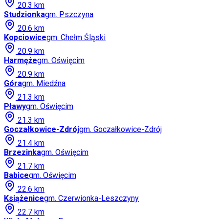
20.3
km
Studzionka
gm.
Pszczyna
20.6
km
Kopciowice
gm.
Chełm Śląski
20.9
km
Harmęże
gm.
Oświęcim
20.9
km
Góra
gm.
Miedźna
21.3
km
Pławy
gm.
Oświęcim
21.3
km
Goczałkowice-Zdrój
gm.
Goczałkowice-Zdrój
21.4
km
Brzezinka
gm.
Oświęcim
21.7
km
Babice
gm.
Oświęcim
22.6
km
Książenice
gm.
Czerwionka-Leszczyny
22.7
km