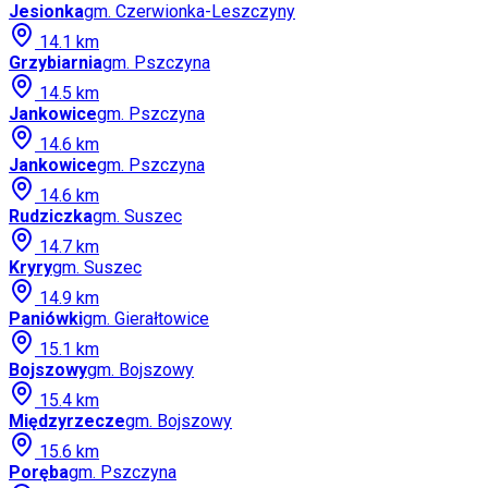
Jesionka
gm.
Czerwionka-Leszczyny
14.1
km
Grzybiarnia
gm.
Pszczyna
14.5
km
Jankowice
gm.
Pszczyna
14.6
km
Jankowice
gm.
Pszczyna
14.6
km
Rudziczka
gm.
Suszec
14.7
km
Kryry
gm.
Suszec
14.9
km
Paniówki
gm.
Gierałtowice
15.1
km
Bojszowy
gm.
Bojszowy
15.4
km
Międzyrzecze
gm.
Bojszowy
15.6
km
Poręba
gm.
Pszczyna