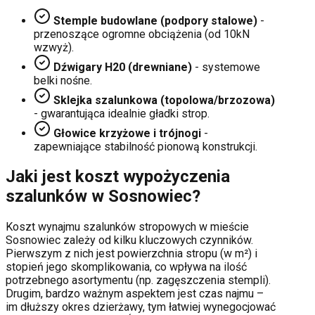
Stemple budowlane (podpory stalowe)
-
przenoszące ogromne obciążenia (od 10kN
wzwyż).
Dźwigary H20 (drewniane)
- systemowe
belki nośne.
Sklejka szalunkowa (topolowa/brzozowa)
- gwarantująca idealnie gładki strop.
Głowice krzyżowe i trójnogi
-
zapewniające stabilność pionową konstrukcji.
Jaki jest koszt wypożyczenia
szalunków w
Sosnowiec
?
Koszt wynajmu szalunków stropowych w mieście
Sosnowiec
zależy od kilku kluczowych czynników.
Pierwszym z nich jest powierzchnia stropu (w m²) i
stopień jego skomplikowania, co wpływa na ilość
potrzebnego asortymentu (np. zagęszczenia stempli).
Drugim, bardzo ważnym aspektem jest czas najmu –
im dłuższy okres dzierżawy, tym łatwiej wynegocjować