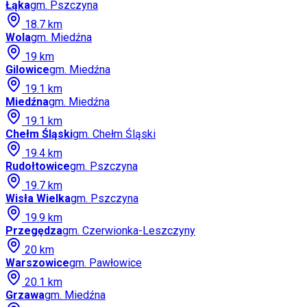
Łąka
gm.
Pszczyna
18.7
km
Wola
gm.
Miedźna
19
km
Gilowice
gm.
Miedźna
19.1
km
Miedźna
gm.
Miedźna
19.1
km
Chełm Śląski
gm.
Chełm Śląski
19.4
km
Rudołtowice
gm.
Pszczyna
19.7
km
Wisła Wielka
gm.
Pszczyna
19.9
km
Przegędza
gm.
Czerwionka-Leszczyny
20
km
Warszowice
gm.
Pawłowice
20.1
km
Grzawa
gm.
Miedźna