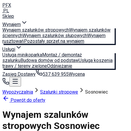
PFX
.PL
Sklep
Wynajem
Wynajem szalunków stropowych
Wynajem szalunków
ściennych
Wynajem szalunków słupowych
Wynajem
rusztowań
Pozostały sprzęt na wynajem
Usługi
Usługa minikoparka
Montaż / demontaż
szalunku
Budowa domów od podstaw
Usługa koszenia
trawy / tereny zielone
Odśnieżanie
Zasięg Dostawy
537 639 955
Wycena
Wypożyczalnia
Szalunki stropowe
Sosnowiec
Powrót do oferty
Wynajem szalunków
stropowych
Sosnowiec