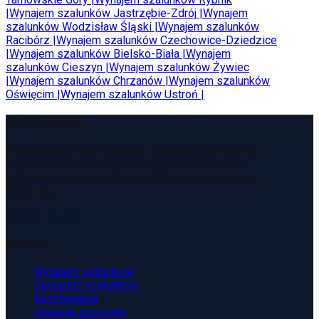
|
Wynajem szalunków
Jastrzębie-Zdrój
|
Wynajem
szalunków
Wodzisław Śląski
|
Wynajem szalunków
Racibórz
|
Wynajem szalunków
Czechowice-Dziedzice
|
Wynajem szalunków
Bielsko-Biała
|
Wynajem
szalunków
Cieszyn
|
Wynajem szalunków
Żywiec
|
Wynajem szalunków
Chrzanów
|
Wynajem szalunków
Oświęcim
|
Wynajem szalunków
Ustroń
|
PFX Szalunki
Wynajmujemy i sprzedajemy szalunki, rusztowania
oraz sprzęt budowlany. Obsługujemy inwestycje
budowlane, zapewniając szybki kontakt i sprawną
logistykę.
Zamów kontakt
Oferta
Wynajem szalunków
Sprzedaż szalunków
Rusztowania
Szalunki stropowe