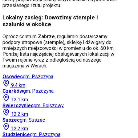
przesłanego rzutu projektu.
Lokalny zasięg: Dowozimy stemple i
szalunki w okolice
Oprócz centrum
Zabrze
, regularnie dostarczamy
podpory stropowe (stemple), sklejkę i dźwigary do
mniejszych miejscowości w promieniu do ok. 60 km.
Poniżej lista najczęściej obsługiwanych lokalizacji w
Twoim rejonie wraz z odległością od naszego
magazynu w Wyrach:
Osowiec
gm.
Pszczyna
9.4
km
Czarków
gm.
Pszczyna
12.1
km
Świerczyniec
gm.
Bojszowy
12.2
km
Suszec
gm.
Suszec
12.2
km
Studzienice
gm.
Pszczyna