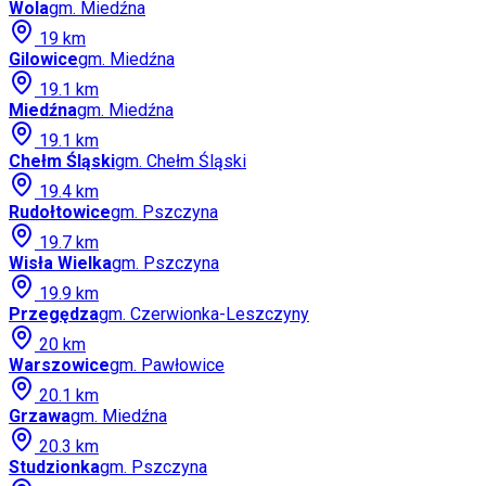
Wola
gm.
Miedźna
19
km
Gilowice
gm.
Miedźna
19.1
km
Miedźna
gm.
Miedźna
19.1
km
Chełm Śląski
gm.
Chełm Śląski
19.4
km
Rudołtowice
gm.
Pszczyna
19.7
km
Wisła Wielka
gm.
Pszczyna
19.9
km
Przegędza
gm.
Czerwionka-Leszczyny
20
km
Warszowice
gm.
Pawłowice
20.1
km
Grzawa
gm.
Miedźna
20.3
km
Studzionka
gm.
Pszczyna