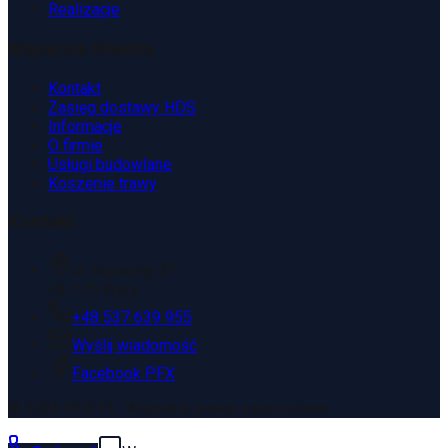
Realizacje
Wsparcie Klienta
Kontakt
Zasięg dostawy HDS
Informacje
O firmie
Usługi budowlane
Koszenie trawy
Kontakt
ul. Kopaniny 2T
43-175 Wyry
+48 537 639 955
Wyślij wiadomość
Facebook PFX
©
2026
PFX.PL. Wszelkie prawa zastrzeżone.