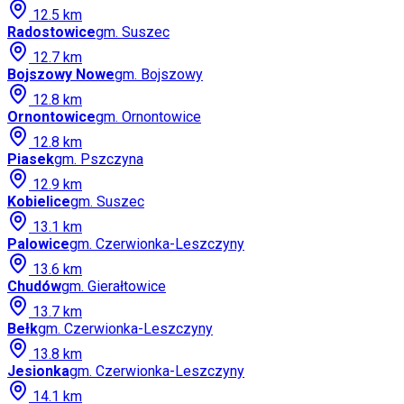
12.5
km
Radostowice
gm.
Suszec
12.7
km
Bojszowy Nowe
gm.
Bojszowy
12.8
km
Ornontowice
gm.
Ornontowice
12.8
km
Piasek
gm.
Pszczyna
12.9
km
Kobielice
gm.
Suszec
13.1
km
Palowice
gm.
Czerwionka-Leszczyny
13.6
km
Chudów
gm.
Gierałtowice
13.7
km
Bełk
gm.
Czerwionka-Leszczyny
13.8
km
Jesionka
gm.
Czerwionka-Leszczyny
14.1
km