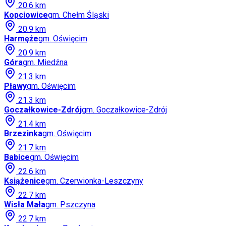
20.6
km
Kopciowice
gm.
Chełm Śląski
20.9
km
Harmęże
gm.
Oświęcim
20.9
km
Góra
gm.
Miedźna
21.3
km
Pławy
gm.
Oświęcim
21.3
km
Goczałkowice-Zdrój
gm.
Goczałkowice-Zdrój
21.4
km
Brzezinka
gm.
Oświęcim
21.7
km
Babice
gm.
Oświęcim
22.6
km
Książenice
gm.
Czerwionka-Leszczyny
22.7
km
Wisła Mała
gm.
Pszczyna
22.7
km