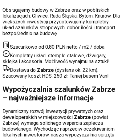
Obsługujemy budowy w
Zabrze
oraz w pobliskich
lokalizacjach:
Gliwice, Ruda Śląska, Bytom, Knurów
. Dla
większych inwestycji przygotowujemy kompletny
układ szalunków stropowych, dobór ilości i transport
bezpośrednio na budowę.
Szacunkowo od 0,80 PLN netto / m2 / doba
Kompletny układ: stemple stalowe, dźwigary,
sklejka i akcesoria. Możliwość wynajmu na sztuki!
Dostawa do
Zabrze
(dystans ok.
22
km).
Szacowany koszt HDS:
250
zł. Taniej busem Van!
Wypożyczalnia szalunków
Zabrze
– najważniejsze informacje
Dynamiczny rozwój inwestycji prywatnych oraz
deweloperskich
w miejscowości
Zabrze
(powiat
Zabrze
) wymaga solidnego wsparcia zaplecza
budowlanego. Wychodząc naprzeciw oczekiwaniom
lokalnych inwestorów, nasza wypożyczalnia sprzętu