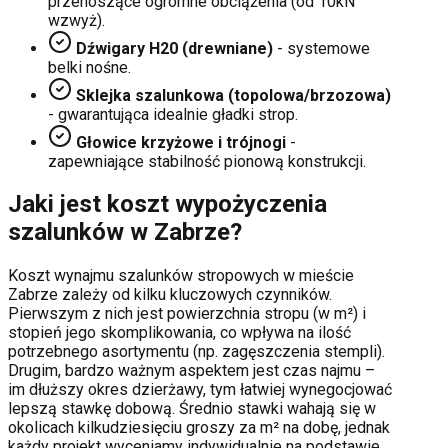
przenoszące ogromne obciążenia (od 10kN
wzwyż).
Dźwigary H20 (drewniane)
- systemowe
belki nośne.
Sklejka szalunkowa (topolowa/brzozowa)
- gwarantująca idealnie gładki strop.
Głowice krzyżowe i trójnogi
-
zapewniające stabilność pionową konstrukcji.
Jaki jest koszt wypożyczenia
szalunków w
Zabrze
?
Koszt wynajmu szalunków stropowych w mieście
Zabrze
zależy od kilku kluczowych czynników.
Pierwszym z nich jest powierzchnia stropu (w m²) i
stopień jego skomplikowania, co wpływa na ilość
potrzebnego asortymentu (np. zagęszczenia stempli).
Drugim, bardzo ważnym aspektem jest czas najmu –
im dłuższy okres dzierżawy, tym łatwiej wynegocjować
lepszą stawkę dobową. Średnio stawki wahają się w
okolicach kilkudziesięciu groszy za m² na dobę, jednak
każdy projekt wyceniamy indywidualnie na podstawie