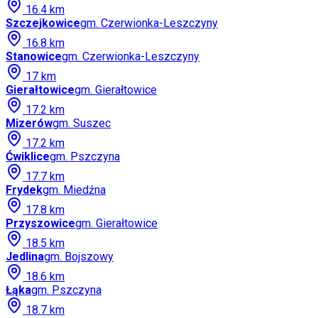
16.4
km
Szczejkowice
gm.
Czerwionka-Leszczyny
16.8
km
Stanowice
gm.
Czerwionka-Leszczyny
17
km
Gierałtowice
gm.
Gierałtowice
17.2
km
Mizerów
gm.
Suszec
17.2
km
Ćwiklice
gm.
Pszczyna
17.7
km
Frydek
gm.
Miedźna
17.8
km
Przyszowice
gm.
Gierałtowice
18.5
km
Jedlina
gm.
Bojszowy
18.6
km
Łąka
gm.
Pszczyna
18.7
km