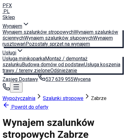
PFX
.PL
Sklep
Wynajem
Wynajem szalunków stropowych
Wynajem szalunków
ściennych
Wynajem szalunków słupowych
Wynajem
rusztowań
Pozostały sprzęt na wynajem
Usługi
Usługa minikoparka
Montaż / demontaż
szalunku
Budowa domów od podstaw
Usługa koszenia
trawy / tereny zielone
Odśnieżanie
Zasięg Dostawy
537 639 955
Wycena
Wypożyczalnia
Szalunki stropowe
Zabrze
Powrót do oferty
Wynajem szalunków
stropowych
Zabrze