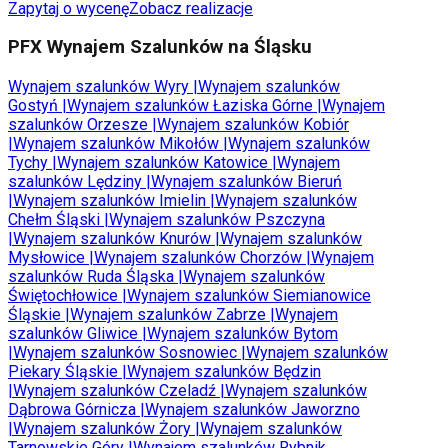
Zapytaj o wycenę
Zobacz realizacje
PFX Wynajem Szalunków na Śląsku
Wynajem szalunków
Wyry
|
Wynajem szalunków
Gostyń
|
Wynajem szalunków
Łaziska Górne
|
Wynajem
szalunków
Orzesze
|
Wynajem szalunków
Kobiór
|
Wynajem szalunków
Mikołów
|
Wynajem szalunków
Tychy
|
Wynajem szalunków
Katowice
|
Wynajem
szalunków
Lędziny
|
Wynajem szalunków
Bieruń
|
Wynajem szalunków
Imielin
|
Wynajem szalunków
Chełm Śląski
|
Wynajem szalunków
Pszczyna
|
Wynajem szalunków
Knurów
|
Wynajem szalunków
Mysłowice
|
Wynajem szalunków
Chorzów
|
Wynajem
szalunków
Ruda Śląska
|
Wynajem szalunków
Świętochłowice
|
Wynajem szalunków
Siemianowice
Śląskie
|
Wynajem szalunków
Zabrze
|
Wynajem
szalunków
Gliwice
|
Wynajem szalunków
Bytom
|
Wynajem szalunków
Sosnowiec
|
Wynajem szalunków
Piekary Śląskie
|
Wynajem szalunków
Będzin
|
Wynajem szalunków
Czeladź
|
Wynajem szalunków
Dąbrowa Górnicza
|
Wynajem szalunków
Jaworzno
|
Wynajem szalunków
Żory
|
Wynajem szalunków
Tarnowskie Góry
|
Wynajem szalunków
Rybnik