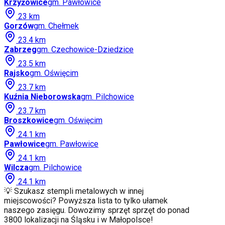
Krzyżowice
gm.
Pawłowice
23
km
Gorzów
gm.
Chełmek
23.4
km
Zabrzeg
gm.
Czechowice-Dziedzice
23.5
km
Rajsko
gm.
Oświęcim
23.7
km
Kuźnia Nieborowska
gm.
Pilchowice
23.7
km
Broszkowice
gm.
Oświęcim
24.1
km
Pawłowice
gm.
Pawłowice
24.1
km
Wilcza
gm.
Pilchowice
24.1
km
💡 Szukasz stempli metalowych w innej
miejscowości? Powyższa lista to tylko ułamek
naszego zasięgu. Dowozimy sprzęt sprzęt do ponad
3800 lokalizacji na Śląsku i w Małopolsce!