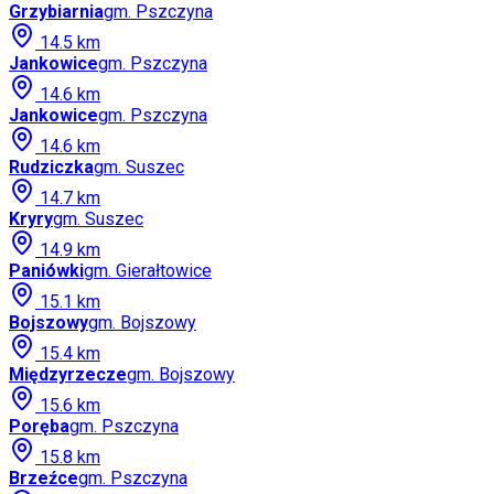
Grzybiarnia
gm.
Pszczyna
14.5
km
Jankowice
gm.
Pszczyna
14.6
km
Jankowice
gm.
Pszczyna
14.6
km
Rudziczka
gm.
Suszec
14.7
km
Kryry
gm.
Suszec
14.9
km
Paniówki
gm.
Gierałtowice
15.1
km
Bojszowy
gm.
Bojszowy
15.4
km
Międzyrzecze
gm.
Bojszowy
15.6
km
Poręba
gm.
Pszczyna
15.8
km
Brzeźce
gm.
Pszczyna