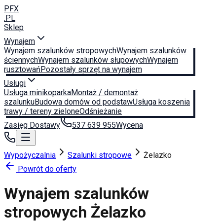
PFX
.PL
Sklep
Wynajem
Wynajem szalunków stropowych
Wynajem szalunków
ściennych
Wynajem szalunków słupowych
Wynajem
rusztowań
Pozostały sprzęt na wynajem
Usługi
Usługa minikoparka
Montaż / demontaż
szalunku
Budowa domów od podstaw
Usługa koszenia
trawy / tereny zielone
Odśnieżanie
Zasięg Dostawy
537 639 955
Wycena
Wypożyczalnia
Szalunki stropowe
Żelazko
Powrót do oferty
Wynajem szalunków
stropowych
Żelazko