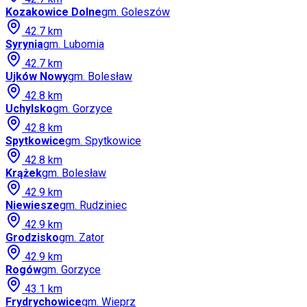
Kozakowice Dolne
gm.
Goleszów
42.7
km
Syrynia
gm.
Lubomia
42.7
km
Ujków Nowy
gm.
Bolesław
42.8
km
Uchylsko
gm.
Gorzyce
42.8
km
Spytkowice
gm.
Spytkowice
42.8
km
Krążek
gm.
Bolesław
42.9
km
Niewiesze
gm.
Rudziniec
42.9
km
Grodzisko
gm.
Zator
42.9
km
Rogów
gm.
Gorzyce
43.1
km
Frydrychowice
gm.
Wieprz