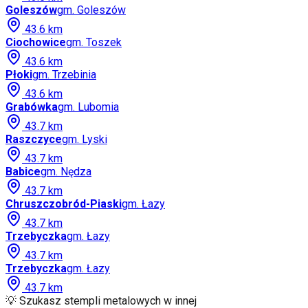
Goleszów
gm.
Goleszów
43.6
km
Ciochowice
gm.
Toszek
43.6
km
Płoki
gm.
Trzebinia
43.6
km
Grabówka
gm.
Lubomia
43.7
km
Raszczyce
gm.
Lyski
43.7
km
Babice
gm.
Nędza
43.7
km
Chruszczobród-Piaski
gm.
Łazy
43.7
km
Trzebyczka
gm.
Łazy
43.7
km
Trzebyczka
gm.
Łazy
43.7
km
💡 Szukasz stempli metalowych w innej