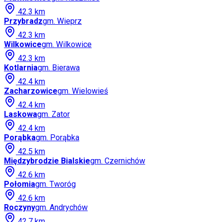
42.3
km
Przybradz
gm.
Wieprz
42.3
km
Wilkowice
gm.
Wilkowice
42.3
km
Kotlarnia
gm.
Bierawa
42.4
km
Zacharzowice
gm.
Wielowieś
42.4
km
Laskowa
gm.
Zator
42.4
km
Porąbka
gm.
Porąbka
42.5
km
Międzybrodzie Bialskie
gm.
Czernichów
42.6
km
Połomia
gm.
Tworóg
42.6
km
Roczyny
gm.
Andrychów
42.7
km