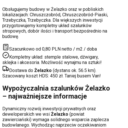
Obsługujemy budowy w
Żelazko
oraz w pobliskich
lokalizacjach:
Chruszczobród, Chruszczobród-Piaski,
Trzebyczka, Trzebyczka
. Dla większych inwestycji
przygotowujemy kompletny układ szalunków
stropowych, dobór ilości i transport bezpośrednio na
budowę.
Szacunkowo od 0,80 PLN netto / m2 / doba
Kompletny układ: stemple stalowe, dźwigary,
sklejka i akcesoria. Możliwość wynajmu na sztuki!
Dostawa do
Żelazko
(dystans ok.
56.5
km).
Szacowany koszt HDS:
450
zł. Taniej busem Van!
Wypożyczalnia szalunków
Żelazko
– najważniejsze informacje
Dynamiczny rozwój inwestycji prywatnych oraz
deweloperskich
we wsi
Żelazko
(powiat
zawierciański
) wymaga solidnego wsparcia zaplecza
budowlanego. Wychodząc naprzeciw oczekiwaniom