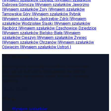
Dąbrowa Górnicza
|
Wynajem szalunków
Jaworzno
|
Wynajem szalunków
Żory
|
Wynajem szalunków
Tarnowskie Góry
|
Wynajem szalunków
Rybnik
|
Wynajem szalunków
Jastrzębie-Zdrój
|
Wynajem
szalunków
Wodzisław Śląski
|
Wynajem szalunków
Racibórz
|
Wynajem szalunków
Czechowice-Dziedzice
|
Wynajem szalunków
Bielsko-Biała
|
Wynajem
szalunków
Cieszyn
|
Wynajem szalunków
Żywiec
|
Wynajem szalunków
Chrzanów
|
Wynajem szalunków
Oświęcim
|
Wynajem szalunków
Ustroń
|
PFX Szalunki
Wynajmujemy i sprzedajemy szalunki, rusztowania
oraz sprzęt budowlany. Obsługujemy inwestycje
budowlane, zapewniając szybki kontakt i sprawną
logistykę.
Zamów kontakt
Oferta
Wynajem szalunków