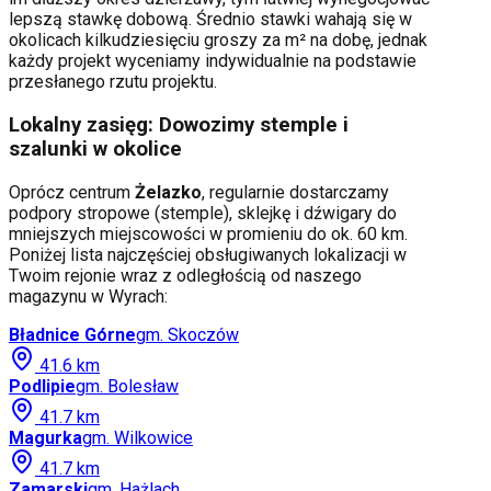
lepszą stawkę dobową. Średnio stawki wahają się w
okolicach kilkudziesięciu groszy za m² na dobę, jednak
każdy projekt wyceniamy indywidualnie na podstawie
przesłanego rzutu projektu.
Lokalny zasięg: Dowozimy stemple i
szalunki w okolice
Oprócz centrum
Żelazko
, regularnie dostarczamy
podpory stropowe (stemple), sklejkę i dźwigary do
mniejszych miejscowości w promieniu do ok. 60 km.
Poniżej lista najczęściej obsługiwanych lokalizacji w
Twoim rejonie wraz z odległością od naszego
magazynu w Wyrach:
Bładnice Górne
gm.
Skoczów
41.6
km
Podlipie
gm.
Bolesław
41.7
km
Magurka
gm.
Wilkowice
41.7
km
Zamarski
gm.
Hażlach