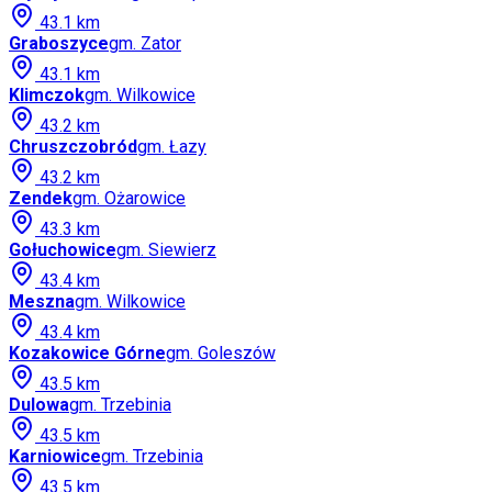
43.1
km
Graboszyce
gm.
Zator
43.1
km
Klimczok
gm.
Wilkowice
43.2
km
Chruszczobród
gm.
Łazy
43.2
km
Zendek
gm.
Ożarowice
43.3
km
Gołuchowice
gm.
Siewierz
43.4
km
Meszna
gm.
Wilkowice
43.4
km
Kozakowice Górne
gm.
Goleszów
43.5
km
Dulowa
gm.
Trzebinia
43.5
km
Karniowice
gm.
Trzebinia
43.5
km