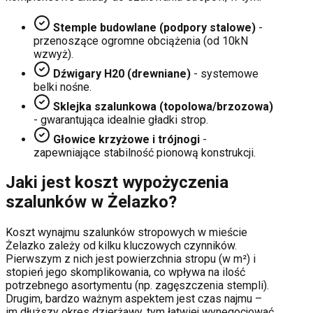
Stemple budowlane (podpory stalowe)
-
przenoszące ogromne obciążenia (od 10kN
wzwyż).
Dźwigary H20 (drewniane)
- systemowe
belki nośne.
Sklejka szalunkowa (topolowa/brzozowa)
- gwarantująca idealnie gładki strop.
Głowice krzyżowe i trójnogi
-
zapewniające stabilność pionową konstrukcji.
Jaki jest koszt wypożyczenia
szalunków w
Żelazko
?
Koszt wynajmu szalunków stropowych w mieście
Żelazko
zależy od kilku kluczowych czynników.
Pierwszym z nich jest powierzchnia stropu (w m²) i
stopień jego skomplikowania, co wpływa na ilość
potrzebnego asortymentu (np. zagęszczenia stempli).
Drugim, bardzo ważnym aspektem jest czas najmu –
im dłuższy okres dzierżawy, tym łatwiej wynegocjować