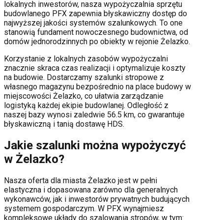
lokalnych inwestorów, nasza wypożyczalnia sprzętu
budowlanego PFX zapewnia błyskawiczny dostęp do
najwyższej jakości systemów szalunkowych. To one
stanowią fundament nowoczesnego budownictwa, od
domów jednorodzinnych po obiekty w rejonie
Żelazko
.
Korzystanie z lokalnych zasobów wypożyczalni
znacznie skraca czas realizacji i optymalizuje koszty
na budowie. Dostarczamy szalunki stropowe z
własnego magazynu bezpośrednio na place budowy w
miejscowości
Żelazko
, co ułatwia zarządzanie
logistyką każdej ekipie budowlanej.
Odległość z
naszej bazy wynosi zaledwie 56.5 km, co gwarantuje
błyskawiczną i tanią dostawę HDS.
Jakie szalunki można wypożyczyć
w
Żelazko
?
Nasza oferta dla miasta
Żelazko
jest w pełni
elastyczna i dopasowana zarówno dla generalnych
wykonawców, jak i inwestorów prywatnych budujących
systemem gospodarczym. W PFX wynajmiesz
kompleksowe układy do szalowania stropów, w tym: