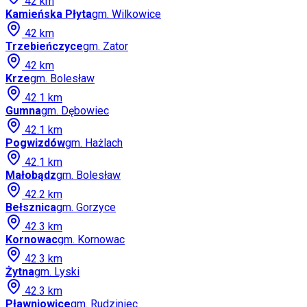
42
km
Kamieńska Płyta
gm.
Wilkowice
42
km
Trzebieńczyce
gm.
Zator
42
km
Krze
gm.
Bolesław
42.1
km
Gumna
gm.
Dębowiec
42.1
km
Pogwizdów
gm.
Hażlach
42.1
km
Małobądz
gm.
Bolesław
42.2
km
Bełsznica
gm.
Gorzyce
42.3
km
Kornowac
gm.
Kornowac
42.3
km
Żytna
gm.
Lyski
42.3
km
Pławniowice
gm.
Rudziniec