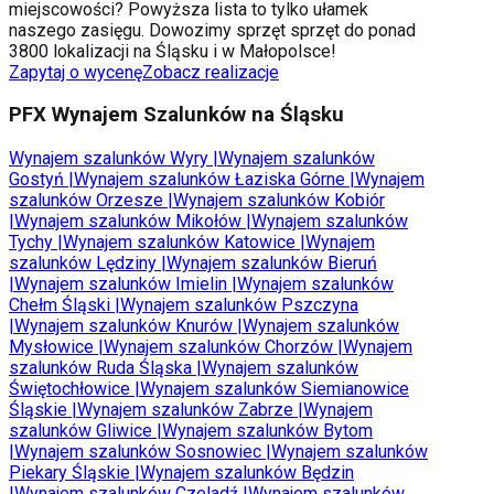
miejscowości? Powyższa lista to tylko ułamek
naszego zasięgu. Dowozimy sprzęt sprzęt do ponad
3800 lokalizacji na Śląsku i w Małopolsce!
Zapytaj o wycenę
Zobacz realizacje
PFX Wynajem Szalunków na Śląsku
Wynajem szalunków
Wyry
|
Wynajem szalunków
Gostyń
|
Wynajem szalunków
Łaziska Górne
|
Wynajem
szalunków
Orzesze
|
Wynajem szalunków
Kobiór
|
Wynajem szalunków
Mikołów
|
Wynajem szalunków
Tychy
|
Wynajem szalunków
Katowice
|
Wynajem
szalunków
Lędziny
|
Wynajem szalunków
Bieruń
|
Wynajem szalunków
Imielin
|
Wynajem szalunków
Chełm Śląski
|
Wynajem szalunków
Pszczyna
|
Wynajem szalunków
Knurów
|
Wynajem szalunków
Mysłowice
|
Wynajem szalunków
Chorzów
|
Wynajem
szalunków
Ruda Śląska
|
Wynajem szalunków
Świętochłowice
|
Wynajem szalunków
Siemianowice
Śląskie
|
Wynajem szalunków
Zabrze
|
Wynajem
szalunków
Gliwice
|
Wynajem szalunków
Bytom
|
Wynajem szalunków
Sosnowiec
|
Wynajem szalunków
Piekary Śląskie
|
Wynajem szalunków
Będzin
|
Wynajem szalunków
Czeladź
|
Wynajem szalunków