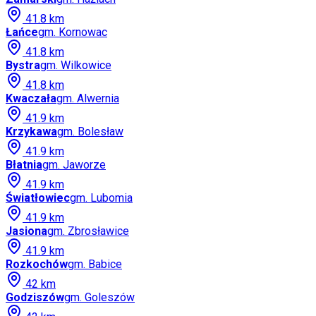
41.8
km
Łańce
gm.
Kornowac
41.8
km
Bystra
gm.
Wilkowice
41.8
km
Kwaczała
gm.
Alwernia
41.9
km
Krzykawa
gm.
Bolesław
41.9
km
Błatnia
gm.
Jaworze
41.9
km
Światłowiec
gm.
Lubomia
41.9
km
Jasiona
gm.
Zbrosławice
41.9
km
Rozkochów
gm.
Babice
42
km
Godziszów
gm.
Goleszów