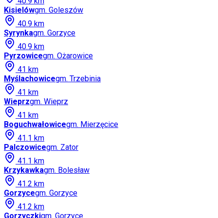
40.9
km
Kisielów
gm.
Goleszów
40.9
km
Syrynka
gm.
Gorzyce
40.9
km
Pyrzowice
gm.
Ożarowice
41
km
Myślachowice
gm.
Trzebinia
41
km
Wieprz
gm.
Wieprz
41
km
Boguchwałowice
gm.
Mierzęcice
41.1
km
Palczowice
gm.
Zator
41.1
km
Krzykawka
gm.
Bolesław
41.2
km
Gorzyce
gm.
Gorzyce
41.2
km
Gorzyczki
gm.
Gorzyce