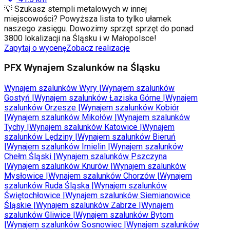
💡 Szukasz stempli metalowych w innej
miejscowości? Powyższa lista to tylko ułamek
naszego zasięgu. Dowozimy sprzęt sprzęt do ponad
3800 lokalizacji na Śląsku i w Małopolsce!
Zapytaj o wycenę
Zobacz realizacje
PFX Wynajem Szalunków na Śląsku
Wynajem szalunków
Wyry
|
Wynajem szalunków
Gostyń
|
Wynajem szalunków
Łaziska Górne
|
Wynajem
szalunków
Orzesze
|
Wynajem szalunków
Kobiór
|
Wynajem szalunków
Mikołów
|
Wynajem szalunków
Tychy
|
Wynajem szalunków
Katowice
|
Wynajem
szalunków
Lędziny
|
Wynajem szalunków
Bieruń
|
Wynajem szalunków
Imielin
|
Wynajem szalunków
Chełm Śląski
|
Wynajem szalunków
Pszczyna
|
Wynajem szalunków
Knurów
|
Wynajem szalunków
Mysłowice
|
Wynajem szalunków
Chorzów
|
Wynajem
szalunków
Ruda Śląska
|
Wynajem szalunków
Świętochłowice
|
Wynajem szalunków
Siemianowice
Śląskie
|
Wynajem szalunków
Zabrze
|
Wynajem
szalunków
Gliwice
|
Wynajem szalunków
Bytom
|
Wynajem szalunków
Sosnowiec
|
Wynajem szalunków