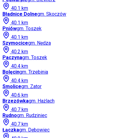
40.1
km
Bładnice Dolne
gm.
Skoczów
40.1
km
Pniów
gm.
Toszek
40.1
km
Szymocice
gm.
Nędza
40.2
km
Paczyna
gm.
Toszek
40.4
km
Bolęcin
gm.
Trzebinia
40.4
km
Smolice
gm.
Zator
40.6
km
Brzezówka
gm.
Hażlach
40.7
km
Rudno
gm.
Rudziniec
40.7
km
Łączka
gm.
Dębowiec