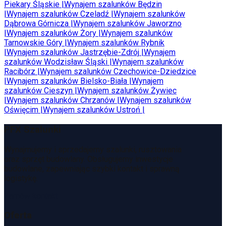
Piekary Śląskie
|
Wynajem szalunków
Będzin
|
Wynajem szalunków
Czeladź
|
Wynajem szalunków
Dąbrowa Górnicza
|
Wynajem szalunków
Jaworzno
|
Wynajem szalunków
Żory
|
Wynajem szalunków
Tarnowskie Góry
|
Wynajem szalunków
Rybnik
|
Wynajem szalunków
Jastrzębie-Zdrój
|
Wynajem
szalunków
Wodzisław Śląski
|
Wynajem szalunków
Racibórz
|
Wynajem szalunków
Czechowice-Dziedzice
|
Wynajem szalunków
Bielsko-Biała
|
Wynajem
szalunków
Cieszyn
|
Wynajem szalunków
Żywiec
|
Wynajem szalunków
Chrzanów
|
Wynajem szalunków
Oświęcim
|
Wynajem szalunków
Ustroń
|
PFX Szalunki
Wynajmujemy i sprzedajemy szalunki, rusztowania
oraz sprzęt budowlany. Obsługujemy inwestycje
budowlane, zapewniając szybki kontakt i sprawną
logistykę.
Zamów kontakt
Oferta