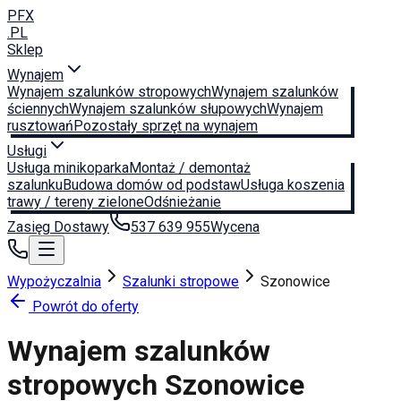
PFX
.PL
Sklep
Wynajem
Wynajem szalunków stropowych
Wynajem szalunków
ściennych
Wynajem szalunków słupowych
Wynajem
rusztowań
Pozostały sprzęt na wynajem
Usługi
Usługa minikoparka
Montaż / demontaż
szalunku
Budowa domów od podstaw
Usługa koszenia
trawy / tereny zielone
Odśnieżanie
Zasięg Dostawy
537 639 955
Wycena
Wypożyczalnia
Szalunki stropowe
Szonowice
Powrót do oferty
Wynajem szalunków
stropowych
Szonowice