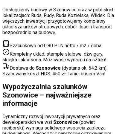
Obsługujemy budowy w
Szonowice
oraz w pobliskich
lokalizacjach:
Ruda, Rudy, Ruda Kozielska, Wildek
. Dla
większych inwestycji przygotowujemy kompletny
układ szalunków stropowych, dobór ilości i transport
bezpośrednio na budowę.
Szacunkowo od 0,80 PLN netto / m2 / doba
Kompletny układ: stemple stalowe, dźwigary,
sklejka i akcesoria. Możliwość wynajmu na sztuki!
Dostawa do
Szonowice
(dystans ok.
54.2
km).
Szacowany koszt HDS:
450
zł. Taniej busem Van!
Wypożyczalnia szalunków
Szonowice
– najważniejsze
informacje
Dynamiczny rozwój inwestycji prywatnych oraz
deweloperskich
we wsi
Szonowice
(powiat
raciborski
) wymaga solidnego wsparcia zaplecza
budowlanego. Wychodząc naprzeciw oczekiwaniom