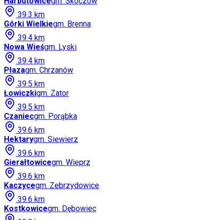
Harbutowice
gm.
Skoczów
39.3
km
Górki Wielkie
gm.
Brenna
39.4
km
Nowa Wieś
gm.
Lyski
39.4
km
Płaza
gm.
Chrzanów
39.5
km
Łowiczki
gm.
Zator
39.5
km
Czaniec
gm.
Porąbka
39.6
km
Hektary
gm.
Siewierz
39.6
km
Gierałtowice
gm.
Wieprz
39.6
km
Kaczyce
gm.
Zebrzydowice
39.6
km
Kostkowice
gm.
Dębowiec