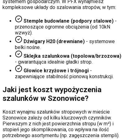
systemem gospodarczym. W PFX wynajmiesz
kompleksowe układy do szalowania stropów, w tym:
Stemple budowlane (podpory stalowe)
-
przenoszące ogromne obciążenia (od 10kN
wzwyż).
Dźwigary H20 (drewniane)
- systemowe
belki nośne.
Sklejka szalunkowa (topolowa/brzozowa)
- gwarantująca idealnie gładki strop.
Głowice krzyżowe i trójnogi
-
zapewniające stabilność pionową konstrukcji.
Jaki jest koszt wypożyczenia
szalunków w
Szonowice
?
Koszt wynajmu szalunków stropowych w mieście
Szonowice
zależy od kilku kluczowych czynników.
Pierwszym z nich jest powierzchnia stropu (w m²) i
stopień jego skomplikowania, co wpływa na ilość
potrzebnego asortymentu (np. zagęszczenia stempli).