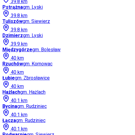
39.8
km
Pstrążna
gm.
Lyski
39.8
km
Tuliszów
gm.
Siewierz
39.8
km
Dzimierz
gm.
Lyski
39.9
km
Międzygórze
gm.
Bolesław
40
km
Rzuchów
gm.
Kornowac
40
km
Łubie
gm.
Zbrosławice
40
km
Hażlach
gm.
Hażlach
40.1
km
Bycina
gm.
Rudziniec
40.1
km
Łącza
gm.
Rudziniec
40.1
km
Podwarpie
gm.
Siewierz