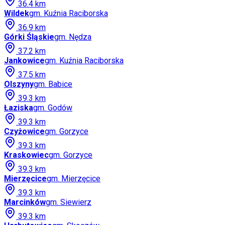
36.4
km
Wildek
gm.
Kuźnia Raciborska
36.9
km
Górki Śląskie
gm.
Nędza
37.2
km
Jankowice
gm.
Kuźnia Raciborska
37.5
km
Olszyny
gm.
Babice
39.3
km
Łaziska
gm.
Godów
39.3
km
Czyżowice
gm.
Gorzyce
39.3
km
Kraskowiec
gm.
Gorzyce
39.3
km
Mierzęcice
gm.
Mierzęcice
39.3
km
Marcinków
gm.
Siewierz
39.3
km