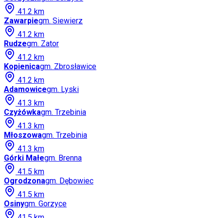
41.2
km
Zawarpie
gm.
Siewierz
41.2
km
Rudze
gm.
Zator
41.2
km
Kopienica
gm.
Zbrosławice
41.2
km
Adamowice
gm.
Lyski
41.3
km
Czyżówka
gm.
Trzebinia
41.3
km
Młoszowa
gm.
Trzebinia
41.3
km
Górki Małe
gm.
Brenna
41.5
km
Ogrodzona
gm.
Dębowiec
41.5
km
Osiny
gm.
Gorzyce
41.5
km