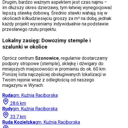
Drugim, bardzo ważnym aspektem jest czas najmu –
im dłuższy okres dzierżawy, tym łatwiej wynegocjować
lepszą stawkę dobową. Średnio stawki wahają się w
okolicach kilkudziesięciu groszy za m² na dobę, jednak
każdy projekt wyceniamy indywidualnie na podstawie
przesłanego rzutu projektu.
Lokalny zasięg: Dowozimy stemple i
szalunki w okolice
Oprócz centrum
Szonowice
, regularnie dostarczamy
podpory stropowe (stemple), sklejkę i dźwigary do
mniejszych miejscowości w promieniu do ok. 60 km.
Poniżej lista najczęściej obsługiwanych lokalizacji w
Twoim rejonie wraz z odległością od naszego
magazynu w Wyrach:
Ruda
gm.
Kuźnia Raciborska
28.6
km
Rudy
gm.
Kuźnia Raciborska
33.7
km
Ruda Kozielska
gm.
Kuźnia Raciborska