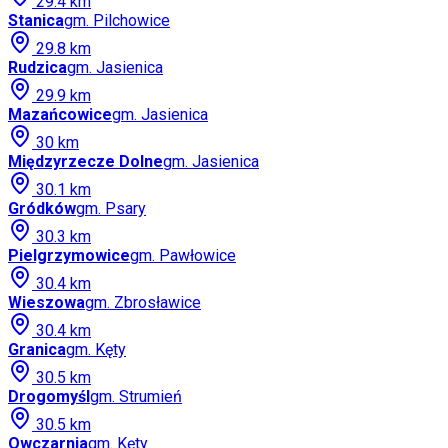
29.4
km
Stanica
gm.
Pilchowice
29.8
km
Rudzica
gm.
Jasienica
29.9
km
Mazańcowice
gm.
Jasienica
30
km
Międzyrzecze Dolne
gm.
Jasienica
30.1
km
Gródków
gm.
Psary
30.3
km
Pielgrzymowice
gm.
Pawłowice
30.4
km
Wieszowa
gm.
Zbrosławice
30.4
km
Granica
gm.
Kęty
30.5
km
Drogomyśl
gm.
Strumień
30.5
km
Owczarnia
gm.
Kęty