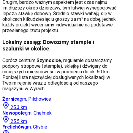
Drugim, bardzo ważnym aspektem jest czas najmu –
im dłuższy okres dzierżawy, tym łatwiej wynegocjować
lepszą stawkę dobową. Średnio stawki wahają się w
okolicach kilkudziesięciu groszy za m² na dobę, jednak
każdy projekt wyceniamy indywidualnie na podstawie
przesłanego rzutu projektu.
Lokalny zasięg: Dowozimy stemple i
szalunki w okolice
Oprócz centrum
Szymocice
, regularnie dostarczamy
podpory stropowe (stemple), sklejkę i dźwigary do
mniejszych miejscowości w promieniu do ok. 60 km.
Poniżej lista najczęściej obsługiwanych lokalizacji w
Twoim rejonie wraz z odległością od naszego
magazynu w Wyrach:
Żernica
gm.
Pilchowice
25.3
km
Nowopole
gm.
Chełmek
25.5
km
Frelichów
gm.
Chybie