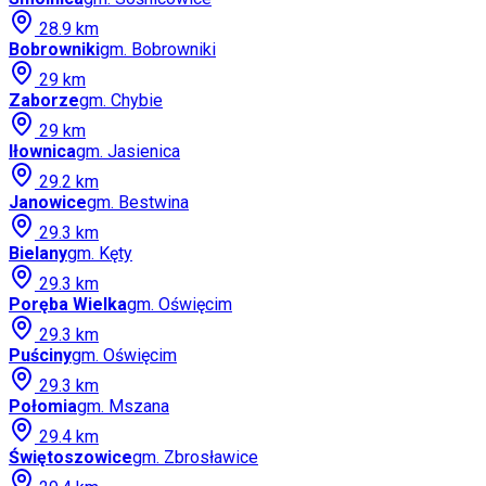
28.9
km
Bobrowniki
gm.
Bobrowniki
29
km
Zaborze
gm.
Chybie
29
km
Iłownica
gm.
Jasienica
29.2
km
Janowice
gm.
Bestwina
29.3
km
Bielany
gm.
Kęty
29.3
km
Poręba Wielka
gm.
Oświęcim
29.3
km
Puściny
gm.
Oświęcim
29.3
km
Połomia
gm.
Mszana
29.4
km
Świętoszowice
gm.
Zbrosławice