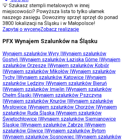
💡 Szukasz stempli metalowych w innej
miejscowości? Powyższa lista to tylko ułamek
naszego zasięgu. Dowozimy sprzęt sprzęt do ponad
3800 lokalizacji na Śląsku i w Małopolsce!
Zapytaj o wycenę
Zobacz realizacje
PFX Wynajem Szalunków na Śląsku
Wynajem szalunków
Wyry
|
Wynajem szalunków
Gostyń
|
Wynajem szalunków
Łaziska Górne
|
Wynajem
szalunków
Orzesze
|
Wynajem szalunków
Kobiór
|
Wynajem szalunków
Mikołów
|
Wynajem szalunków
Tychy
|
Wynajem szalunków
Katowice
|
Wynajem
szalunków
Lędziny
|
Wynajem szalunków
Bieruń
|
Wynajem szalunków
Imielin
|
Wynajem szalunków
Chełm Śląski
|
Wynajem szalunków
Pszczyna
|
Wynajem szalunków
Knurów
|
Wynajem szalunków
Mysłowice
|
Wynajem szalunków
Chorzów
|
Wynajem
szalunków
Ruda Śląska
|
Wynajem szalunków
Świętochłowice
|
Wynajem szalunków
Siemianowice
Śląskie
|
Wynajem szalunków
Zabrze
|
Wynajem
szalunków
Gliwice
|
Wynajem szalunków
Bytom
|
Wynajem szalunków
Sosnowiec
|
Wynajem szalunków