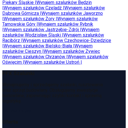
Piekary Śląskie
|
Wynajem szalunków
Będzin
|
Wynajem szalunków
Czeladź
|
Wynajem szalunków
Dąbrowa Górnicza
|
Wynajem szalunków
Jaworzno
|
Wynajem szalunków
Żory
|
Wynajem szalunków
Tarnowskie Góry
|
Wynajem szalunków
Rybnik
|
Wynajem szalunków
Jastrzębie-Zdrój
|
Wynajem
szalunków
Wodzisław Śląski
|
Wynajem szalunków
Racibórz
|
Wynajem szalunków
Czechowice-Dziedzice
|
Wynajem szalunków
Bielsko-Biała
|
Wynajem
szalunków
Cieszyn
|
Wynajem szalunków
Żywiec
|
Wynajem szalunków
Chrzanów
|
Wynajem szalunków
Oświęcim
|
Wynajem szalunków
Ustroń
|
PFX Szalunki
Wynajmujemy i sprzedajemy szalunki, rusztowania
oraz sprzęt budowlany. Obsługujemy inwestycje
budowlane, zapewniając szybki kontakt i sprawną
logistykę.
Zamów kontakt
Oferta