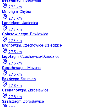
Bestwina
gm.
Bestwina
27.3
km
Mnich
gm.
Chybie
27.3
km
Landek
gm.
Jasienica
27.3
km
Golasowice
gm.
Pawłowice
27.3
km
Bronów
gm.
Czechowice-Dziedzice
27.5
km
Ligota
gm.
Czechowice-Dziedzice
27.5
km
Gogołowa
gm.
Mszana
27.6
km
Bąków
gm.
Strumień
27.8
km
Czekanów
gm.
Zbrosławice
27.8
km
Szałsza
gm.
Zbrosławice