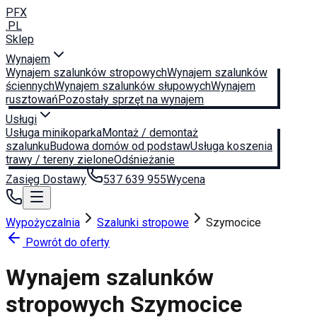
PFX
.PL
Sklep
Wynajem
Wynajem szalunków stropowych
Wynajem szalunków
ściennych
Wynajem szalunków słupowych
Wynajem
rusztowań
Pozostały sprzęt na wynajem
Usługi
Usługa minikoparka
Montaż / demontaż
szalunku
Budowa domów od podstaw
Usługa koszenia
trawy / tereny zielone
Odśnieżanie
Zasięg Dostawy
537 639 955
Wycena
Wypożyczalnia
Szalunki stropowe
Szymocice
Powrót do oferty
Wynajem szalunków
stropowych
Szymocice