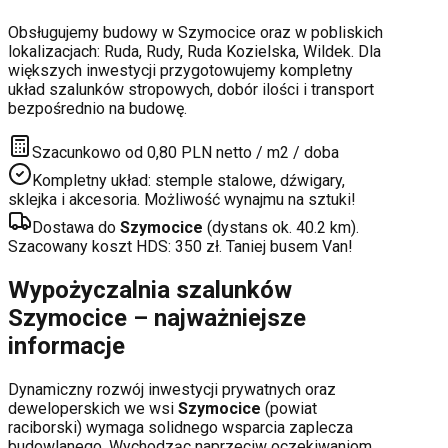
Obsługujemy budowy w
Szymocice
oraz w pobliskich
lokalizacjach:
Ruda, Rudy, Ruda Kozielska, Wildek
. Dla
większych inwestycji przygotowujemy kompletny
układ szalunków stropowych, dobór ilości i transport
bezpośrednio na budowę.
Szacunkowo od 0,80 PLN netto / m2 / doba
Kompletny układ: stemple stalowe, dźwigary,
sklejka i akcesoria. Możliwość wynajmu na sztuki!
Dostawa do
Szymocice
(dystans ok.
40.2
km).
Szacowany koszt HDS:
350
zł. Taniej busem Van!
Wypożyczalnia szalunków
Szymocice
– najważniejsze
informacje
Dynamiczny rozwój inwestycji prywatnych oraz
deweloperskich
we wsi
Szymocice
(powiat
raciborski
) wymaga solidnego wsparcia zaplecza
budowlanego. Wychodząc naprzeciw oczekiwaniom