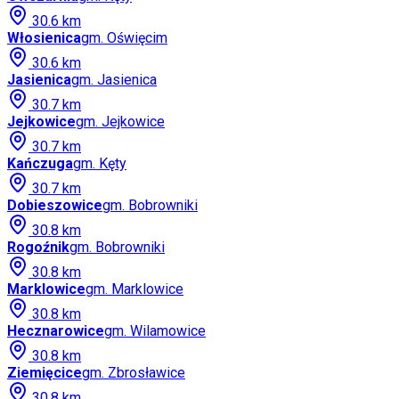
30.6
km
Włosienica
gm.
Oświęcim
30.6
km
Jasienica
gm.
Jasienica
30.7
km
Jejkowice
gm.
Jejkowice
30.7
km
Kańczuga
gm.
Kęty
30.7
km
Dobieszowice
gm.
Bobrowniki
30.8
km
Rogoźnik
gm.
Bobrowniki
30.8
km
Marklowice
gm.
Marklowice
30.8
km
Hecznarowice
gm.
Wilamowice
30.8
km
Ziemięcice
gm.
Zbrosławice
30.8
km