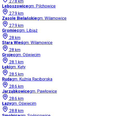
27.8
km
Leboszowice
gm.
Pilchowice
27.9
km
Zasole Bielańskie
gm.
Wilamowice
27.9
km
Gromiec
gm.
Libiąż
28
km
Stara Wieś
gm.
Wilamowice
28
km
Grojec
gm.
Oświęcim
28.1
km
Łęki
gm.
Kęty
28.5
km
Ruda
gm.
Kuźnia Raciborska
28.6
km
Jarząbkowice
gm.
Pawłowice
28.6
km
Łazy
gm.
Oświęcim
28.8
km
Smolnica
gm.
Sośnicowice