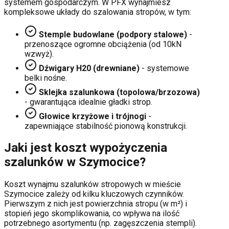
systemem gospodarczym. W PFX wynajmiesz
kompleksowe układy do szalowania stropów, w tym:
Stemple budowlane (podpory stalowe)
-
przenoszące ogromne obciążenia (od 10kN
wzwyż).
Dźwigary H20 (drewniane)
- systemowe
belki nośne.
Sklejka szalunkowa (topolowa/brzozowa)
- gwarantująca idealnie gładki strop.
Głowice krzyżowe i trójnogi
-
zapewniające stabilność pionową konstrukcji.
Jaki jest koszt wypożyczenia
szalunków w
Szymocice
?
Koszt wynajmu szalunków stropowych w mieście
Szymocice
zależy od kilku kluczowych czynników.
Pierwszym z nich jest powierzchnia stropu (w m²) i
stopień jego skomplikowania, co wpływa na ilość
potrzebnego asortymentu (np. zagęszczenia stempli).