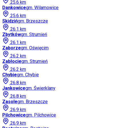
25.6
km
Dankowice
gm.
Wilamowice
25.6
km
Skidziń
gm.
Brzeszcze
26.1
km
Zbytków
gm.
Strumień
26.1
km
Zaborze
gm.
Oświęcim
26.2
km
Zabłocie
gm.
Strumień
26.2
km
Chybie
gm.
Chybie
26.8
km
Jankowice
gm.
Świerklany
26.8
km
Zasole
gm.
Brzeszcze
26.9
km
Pilchowice
gm.
Pilchowice
26.9
km