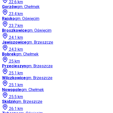
22.6
km
Gorzów
gm.
Chełmek
23.4
km
Rajsko
gm.
Oświęcim
23.7
km
Broszkowice
gm.
Oświęcim
24.1
km
Jawiszowice
gm.
Brzeszcze
24.3
km
Bobrek
gm.
Chełmek
25
km
Przecieszyn
gm.
Brzeszcze
25.1
km
Wilczkowice
gm.
Brzeszcze
25.1
km
Nowopole
gm.
Chełmek
25.5
km
Skidziń
gm.
Brzeszcze
26.1
km