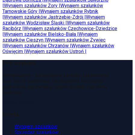
|
Wynajem szalunków
Żory
|
Wynajem szalunków
Tarnowskie Góry
|
Wynajem szalunków
Rybnik
|
Wynajem szalunków
Jastrzębie-Zdrój
|
Wynajem
szalunków
Wodzisław Śląski
|
Wynajem szalunków
Racibórz
|
Wynajem szalunków
Czechowice-Dziedzice
|
Wynajem szalunków
Bielsko-Biała
|
Wynajem
szalunków
Cieszyn
|
Wynajem szalunków
Żywiec
|
Wynajem szalunków
Chrzanów
|
Wynajem szalunków
Oświęcim
|
Wynajem szalunków
Ustroń
|
PFX Szalunki
Wynajmujemy i sprzedajemy szalunki, rusztowania
oraz sprzęt budowlany. Obsługujemy inwestycje
budowlane, zapewniając szybki kontakt i sprawną
logistykę.
Zamów kontakt
Oferta
Wynajem szalunków
Sprzedaż szalunków