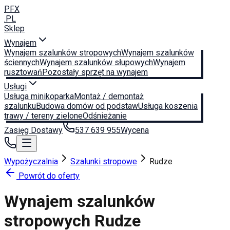
PFX
.PL
Sklep
Wynajem
Wynajem szalunków stropowych
Wynajem szalunków
ściennych
Wynajem szalunków słupowych
Wynajem
rusztowań
Pozostały sprzęt na wynajem
Usługi
Usługa minikoparka
Montaż / demontaż
szalunku
Budowa domów od podstaw
Usługa koszenia
trawy / tereny zielone
Odśnieżanie
Zasięg Dostawy
537 639 955
Wycena
Wypożyczalnia
Szalunki stropowe
Rudze
Powrót do oferty
Wynajem szalunków
stropowych
Rudze