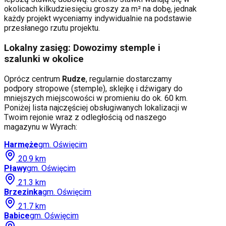
okolicach kilkudziesięciu groszy za m² na dobę, jednak
każdy projekt wyceniamy indywidualnie na podstawie
przesłanego rzutu projektu.
Lokalny zasięg: Dowozimy stemple i
szalunki w okolice
Oprócz centrum
Rudze
, regularnie dostarczamy
podpory stropowe (stemple), sklejkę i dźwigary do
mniejszych miejscowości w promieniu do ok. 60 km.
Poniżej lista najczęściej obsługiwanych lokalizacji w
Twoim rejonie wraz z odległością od naszego
magazynu w Wyrach:
Harmęże
gm.
Oświęcim
20.9
km
Pławy
gm.
Oświęcim
21.3
km
Brzezinka
gm.
Oświęcim
21.7
km
Babice
gm.
Oświęcim