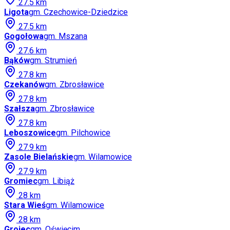
27.5
km
Ligota
gm.
Czechowice-Dziedzice
27.5
km
Gogołowa
gm.
Mszana
27.6
km
Bąków
gm.
Strumień
27.8
km
Czekanów
gm.
Zbrosławice
27.8
km
Szałsza
gm.
Zbrosławice
27.8
km
Leboszowice
gm.
Pilchowice
27.9
km
Zasole Bielańskie
gm.
Wilamowice
27.9
km
Gromiec
gm.
Libiąż
28
km
Stara Wieś
gm.
Wilamowice
28
km
Grojec
gm.
Oświęcim