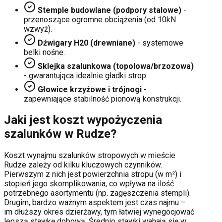
Stemple budowlane (podpory stalowe)
-
przenoszące ogromne obciążenia (od 10kN
wzwyż).
Dźwigary H20 (drewniane)
- systemowe
belki nośne.
Sklejka szalunkowa (topolowa/brzozowa)
- gwarantująca idealnie gładki strop.
Głowice krzyżowe i trójnogi
-
zapewniające stabilność pionową konstrukcji.
Jaki jest koszt wypożyczenia
szalunków w
Rudze
?
Koszt wynajmu szalunków stropowych w mieście
Rudze
zależy od kilku kluczowych czynników.
Pierwszym z nich jest powierzchnia stropu (w m²) i
stopień jego skomplikowania, co wpływa na ilość
potrzebnego asortymentu (np. zagęszczenia stempli).
Drugim, bardzo ważnym aspektem jest czas najmu –
im dłuższy okres dzierżawy, tym łatwiej wynegocjować
lepszą stawkę dobową. Średnio stawki wahają się w