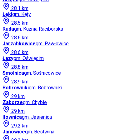
28.1
km
Łęki
gm.
Kęty
28.5
km
Ruda
gm.
Kuźnia Raciborska
28.6
km
Jarząbkowice
gm.
Pawłowice
28.6
km
Łazy
gm.
Oświęcim
28.8
km
Smolnica
gm.
Sośnicowice
28.9
km
Bobrowniki
gm.
Bobrowniki
29
km
Zaborze
gm.
Chybie
29
km
Iłownica
gm.
Jasienica
29.2
km
Janowice
gm.
Bestwina