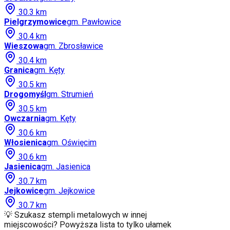
30.3
km
Pielgrzymowice
gm.
Pawłowice
30.4
km
Wieszowa
gm.
Zbrosławice
30.4
km
Granica
gm.
Kęty
30.5
km
Drogomyśl
gm.
Strumień
30.5
km
Owczarnia
gm.
Kęty
30.6
km
Włosienica
gm.
Oświęcim
30.6
km
Jasienica
gm.
Jasienica
30.7
km
Jejkowice
gm.
Jejkowice
30.7
km
💡 Szukasz stempli metalowych w innej
miejscowości? Powyższa lista to tylko ułamek