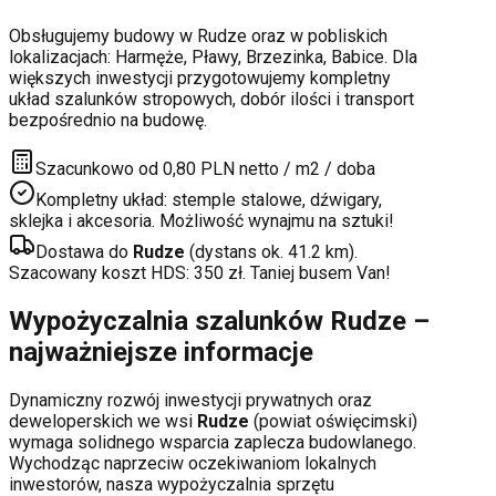
Obsługujemy budowy w
Rudze
oraz w pobliskich
lokalizacjach:
Harmęże, Pławy, Brzezinka, Babice
. Dla
większych inwestycji przygotowujemy kompletny
układ szalunków stropowych, dobór ilości i transport
bezpośrednio na budowę.
Szacunkowo od 0,80 PLN netto / m2 / doba
Kompletny układ: stemple stalowe, dźwigary,
sklejka i akcesoria. Możliwość wynajmu na sztuki!
Dostawa do
Rudze
(dystans ok.
41.2
km).
Szacowany koszt HDS:
350
zł. Taniej busem Van!
Wypożyczalnia szalunków
Rudze
–
najważniejsze informacje
Dynamiczny rozwój inwestycji prywatnych oraz
deweloperskich
we wsi
Rudze
(powiat
oświęcimski
)
wymaga solidnego wsparcia zaplecza budowlanego.
Wychodząc naprzeciw oczekiwaniom lokalnych
inwestorów, nasza wypożyczalnia sprzętu