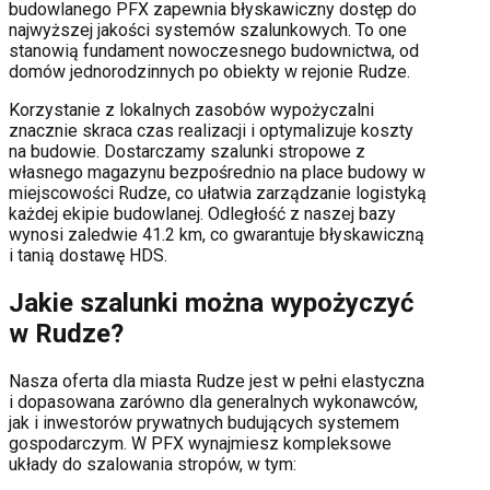
budowlanego PFX zapewnia błyskawiczny dostęp do
najwyższej jakości systemów szalunkowych. To one
stanowią fundament nowoczesnego budownictwa, od
domów jednorodzinnych po obiekty w rejonie
Rudze
.
Korzystanie z lokalnych zasobów wypożyczalni
znacznie skraca czas realizacji i optymalizuje koszty
na budowie. Dostarczamy szalunki stropowe z
własnego magazynu bezpośrednio na place budowy w
miejscowości
Rudze
, co ułatwia zarządzanie logistyką
każdej ekipie budowlanej.
Odległość z naszej bazy
wynosi zaledwie 41.2 km, co gwarantuje błyskawiczną
i tanią dostawę HDS.
Jakie szalunki można wypożyczyć
w
Rudze
?
Nasza oferta dla miasta
Rudze
jest w pełni elastyczna
i dopasowana zarówno dla generalnych wykonawców,
jak i inwestorów prywatnych budujących systemem
gospodarczym. W PFX wynajmiesz kompleksowe
układy do szalowania stropów, w tym: