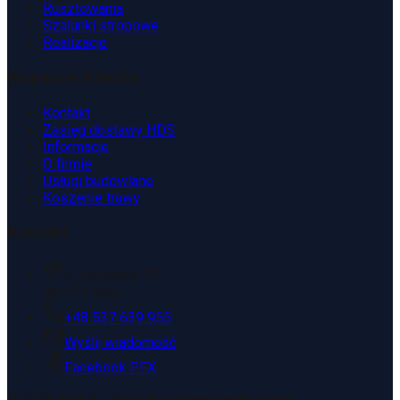
Rusztowania
Szalunki stropowe
Realizacje
Wsparcie Klienta
Kontakt
Zasięg dostawy HDS
Informacje
O firmie
Usługi budowlane
Koszenie trawy
Kontakt
ul. Kopaniny 2T
43-175 Wyry
+48 537 639 955
Wyślij wiadomość
Facebook PFX
©
2026
PFX.PL. Wszelkie prawa zastrzeżone.