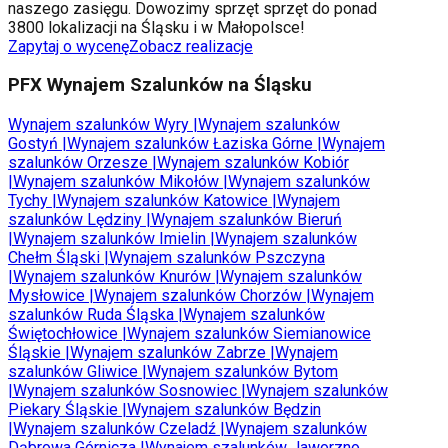
naszego zasięgu. Dowozimy sprzęt sprzęt do ponad
3800 lokalizacji na Śląsku i w Małopolsce!
Zapytaj o wycenę
Zobacz realizacje
PFX Wynajem Szalunków na Śląsku
Wynajem szalunków
Wyry
|
Wynajem szalunków
Gostyń
|
Wynajem szalunków
Łaziska Górne
|
Wynajem
szalunków
Orzesze
|
Wynajem szalunków
Kobiór
|
Wynajem szalunków
Mikołów
|
Wynajem szalunków
Tychy
|
Wynajem szalunków
Katowice
|
Wynajem
szalunków
Lędziny
|
Wynajem szalunków
Bieruń
|
Wynajem szalunków
Imielin
|
Wynajem szalunków
Chełm Śląski
|
Wynajem szalunków
Pszczyna
|
Wynajem szalunków
Knurów
|
Wynajem szalunków
Mysłowice
|
Wynajem szalunków
Chorzów
|
Wynajem
szalunków
Ruda Śląska
|
Wynajem szalunków
Świętochłowice
|
Wynajem szalunków
Siemianowice
Śląskie
|
Wynajem szalunków
Zabrze
|
Wynajem
szalunków
Gliwice
|
Wynajem szalunków
Bytom
|
Wynajem szalunków
Sosnowiec
|
Wynajem szalunków
Piekary Śląskie
|
Wynajem szalunków
Będzin
|
Wynajem szalunków
Czeladź
|
Wynajem szalunków
Dąbrowa Górnicza
|
Wynajem szalunków
Jaworzno