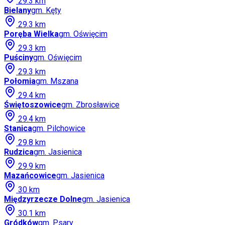
29.3
km
Bielany
gm.
Kęty
29.3
km
Poręba Wielka
gm.
Oświęcim
29.3
km
Puściny
gm.
Oświęcim
29.3
km
Połomia
gm.
Mszana
29.4
km
Świętoszowice
gm.
Zbrosławice
29.4
km
Stanica
gm.
Pilchowice
29.8
km
Rudzica
gm.
Jasienica
29.9
km
Mazańcowice
gm.
Jasienica
30
km
Międzyrzecze Dolne
gm.
Jasienica
30.1
km
Gródków
gm.
Psary