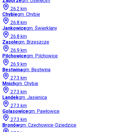
Zaborze
gm.
Oświęcim
26.2
km
Chybie
gm.
Chybie
26.8
km
Jankowice
gm.
Świerklany
26.8
km
Zasole
gm.
Brzeszcze
26.9
km
Pilchowice
gm.
Pilchowice
26.9
km
Bestwina
gm.
Bestwina
27.3
km
Mnich
gm.
Chybie
27.3
km
Landek
gm.
Jasienica
27.3
km
Golasowice
gm.
Pawłowice
27.3
km
Bronów
gm.
Czechowice-Dziedzice