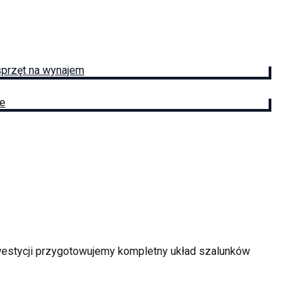
sprzęt na wynajem
ie
nwestycji przygotowujemy kompletny układ szalunków