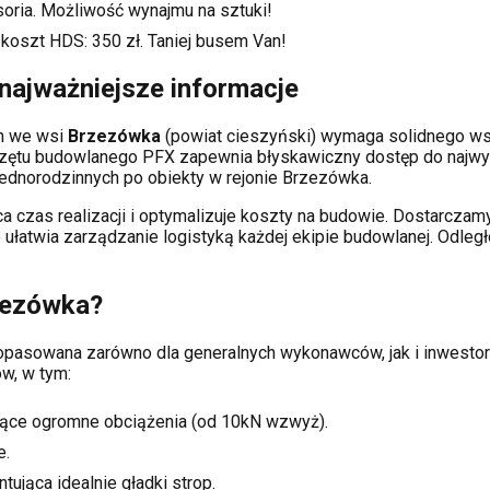
soria. Możliwość wynajmu na sztuki!
 koszt HDS:
350
zł. Taniej busem Van!
najważniejsze informacje
ch
we wsi
Brzezówka
(powiat
cieszyński
) wymaga solidnego w
rzętu budowlanego PFX zapewnia błyskawiczny dostęp do najwy
dnorodzinnych po obiekty w rejonie
Brzezówka
.
a czas realizacji i optymalizuje koszty na budowie. Dostarcz
o ułatwia zarządzanie logistyką każdej ekipie budowlanej.
Odległ
zezówka
?
 dopasowana zarówno dla generalnych wykonawców, jak i inwes
w, w tym:
ące ogromne obciążenia (od 10kN wzwyż).
e.
tująca idealnie gładki strop.