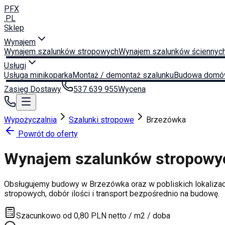
PFX
.PL
Sklep
Wynajem
Wynajem szalunków stropowych
Wynajem szalunków ściennyc
Usługi
Usługa minikoparka
Montaż / demontaż szalunku
Budowa domó
Zasięg Dostawy
537 639 955
Wycena
Wypożyczalnia
Szalunki stropowe
Brzezówka
Powrót do oferty
Wynajem szalunków stropow
Obsługujemy budowy w
Brzezówka
oraz w pobliskich lokaliza
stropowych, dobór ilości i transport bezpośrednio na budowę.
Szacunkowo od 0,80 PLN netto / m2 / doba