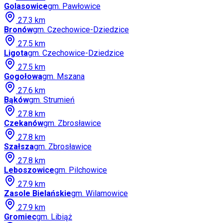
Golasowice
gm.
Pawłowice
27.3
km
Bronów
gm.
Czechowice-Dziedzice
27.5
km
Ligota
gm.
Czechowice-Dziedzice
27.5
km
Gogołowa
gm.
Mszana
27.6
km
Bąków
gm.
Strumień
27.8
km
Czekanów
gm.
Zbrosławice
27.8
km
Szałsza
gm.
Zbrosławice
27.8
km
Leboszowice
gm.
Pilchowice
27.9
km
Zasole Bielańskie
gm.
Wilamowice
27.9
km
Gromiec
gm.
Libiąż