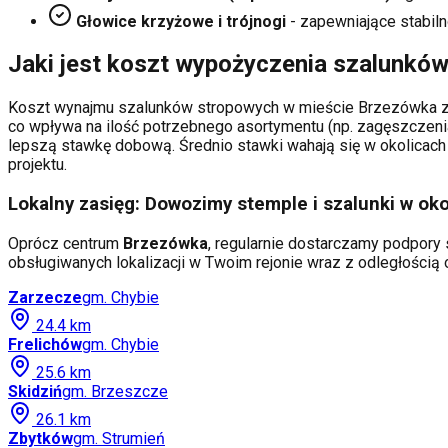
Głowice krzyżowe i trójnogi
- zapewniające stabiln
Jaki jest koszt wypożyczenia szalunkó
Koszt wynajmu szalunków stropowych w mieście
Brzezówka
z
co wpływa na ilość potrzebnego asortymentu (np. zagęszczeni
lepszą stawkę dobową. Średnio stawki wahają się w okolicach 
projektu.
Lokalny zasięg: Dowozimy stemple i szalunki w oko
Oprócz centrum
Brzezówka
, regularnie dostarczamy podpory 
obsługiwanych lokalizacji w Twoim rejonie wraz z odległości
Zarzecze
gm.
Chybie
24.4
km
Frelichów
gm.
Chybie
25.6
km
Skidziń
gm.
Brzeszcze
26.1
km
Zbytków
gm.
Strumień