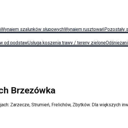
h
Wynajem szalunków słupowych
Wynajem rusztowań
Pozostały 
w od podstaw
Usługa koszenia trawy / tereny zielone
Odśnieżan
ych
Brzezówka
cjach:
Zarzecze, Strumień, Frelichów, Zbytków
. Dla większych i