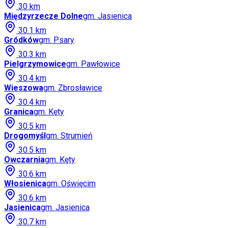
30
km
Międzyrzecze Dolne
gm.
Jasienica
30.1
km
Gródków
gm.
Psary
30.3
km
Pielgrzymowice
gm.
Pawłowice
30.4
km
Wieszowa
gm.
Zbrosławice
30.4
km
Granica
gm.
Kęty
30.5
km
Drogomyśl
gm.
Strumień
30.5
km
Owczarnia
gm.
Kęty
30.6
km
Włosienica
gm.
Oświęcim
30.6
km
Jasienica
gm.
Jasienica
30.7
km