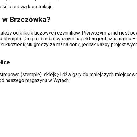
ość pionową konstrukcji.
w w
Brzezówka
?
ależy od kilku kluczowych czynników. Pierwszym z nich jest pow
a stempli). Drugim, bardzo ważnym aspektem jest czas najmu – 
kilkudziesięciu groszy za m² na dobę, jednak każdy projekt wy
lice
stropowe (stemple), sklejkę i dźwigary do mniejszych miejscowoś
ą od naszego magazynu w Wyrach: