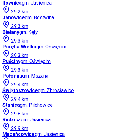
Iłownica
gm.
Jasienica
29.2
km
Janowice
gm.
Bestwina
29.3
km
Bielany
gm.
Kęty
29.3
km
Poręba Wielka
gm.
Oświęcim
29.3
km
Puściny
gm.
Oświęcim
29.3
km
Połomia
gm.
Mszana
29.4
km
Świętoszowice
gm.
Zbrosławice
29.4
km
Stanica
gm.
Pilchowice
29.8
km
Rudzica
gm.
Jasienica
29.9
km
Mazańcowice
gm.
Jasienica