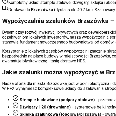
Kompletny układ: stemple stalowe, dźwigary, sklejka i akce
Dostawa do
Brzezówka
(dystans ok.
40.7
km). Szacowany
Wypożyczalnia szalunków
Brzezówka
– 
Dynamiczny rozwój inwestycji prywatnych oraz deweloperski
oczekiwaniom lokalnych inwestorów, nasza wypożyczalnia sp
stanowią fundament nowoczesnego budownictwa, od domów je
Korzystanie z lokalnych zasobów wypożyczalni znacznie skrac
bezpośrednio na place budowy w miejscowości
Brzezówka
, c
gwarantuje błyskawiczną i tanią dostawę HDS.
Jakie szalunki można wypożyczyć w
Br
Nasza oferta dla miasta
Brzezówka
jest w pełni elastyczna i
W PFX wynajmiesz kompleksowe układy do szalowania stropó
Stemple budowlane (podpory stalowe)
- przenosz
Dźwigary H20 (drewniane)
- systemowe belki nośn
Sklejka szalunkowa (topolowa/brzozowa)
- gwaran