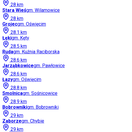
28
km
Stara Wieś
gm.
Wilamowice
28
km
Grojec
gm.
Oświęcim
28.1
km
Łęki
gm.
Kęty
28.5
km
Ruda
gm.
Kuźnia Raciborska
28.6
km
Jarząbkowice
gm.
Pawłowice
28.6
km
Łazy
gm.
Oświęcim
28.8
km
Smolnica
gm.
Sośnicowice
28.9
km
Bobrowniki
gm.
Bobrowniki
29
km
Zaborze
gm.
Chybie
29
km