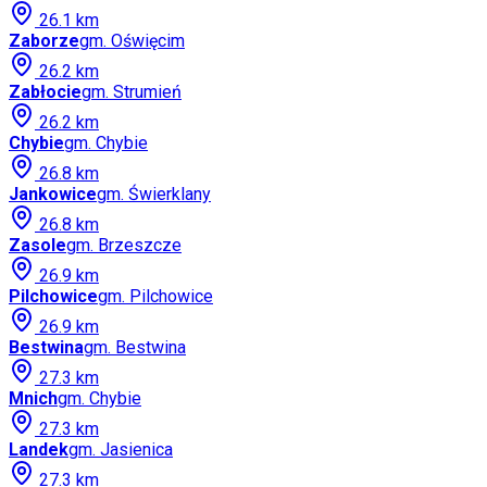
26.1
km
Zaborze
gm.
Oświęcim
26.2
km
Zabłocie
gm.
Strumień
26.2
km
Chybie
gm.
Chybie
26.8
km
Jankowice
gm.
Świerklany
26.8
km
Zasole
gm.
Brzeszcze
26.9
km
Pilchowice
gm.
Pilchowice
26.9
km
Bestwina
gm.
Bestwina
27.3
km
Mnich
gm.
Chybie
27.3
km
Landek
gm.
Jasienica
27.3
km