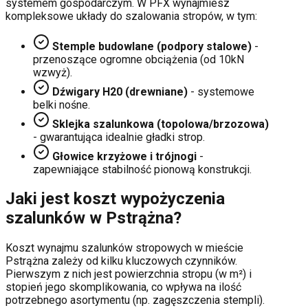
systemem gospodarczym. W PFX wynajmiesz
kompleksowe układy do szalowania stropów, w tym:
Stemple budowlane (podpory stalowe)
-
przenoszące ogromne obciążenia (od 10kN
wzwyż).
Dźwigary H20 (drewniane)
- systemowe
belki nośne.
Sklejka szalunkowa (topolowa/brzozowa)
- gwarantująca idealnie gładki strop.
Głowice krzyżowe i trójnogi
-
zapewniające stabilność pionową konstrukcji.
Jaki jest koszt wypożyczenia
szalunków w
Pstrążna
?
Koszt wynajmu szalunków stropowych w mieście
Pstrążna
zależy od kilku kluczowych czynników.
Pierwszym z nich jest powierzchnia stropu (w m²) i
stopień jego skomplikowania, co wpływa na ilość
potrzebnego asortymentu (np. zagęszczenia stempli).