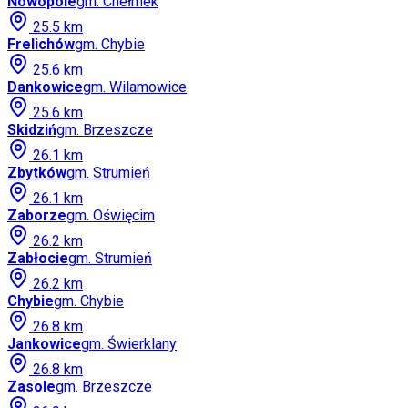
Nowopole
gm.
Chełmek
25.5
km
Frelichów
gm.
Chybie
25.6
km
Dankowice
gm.
Wilamowice
25.6
km
Skidziń
gm.
Brzeszcze
26.1
km
Zbytków
gm.
Strumień
26.1
km
Zaborze
gm.
Oświęcim
26.2
km
Zabłocie
gm.
Strumień
26.2
km
Chybie
gm.
Chybie
26.8
km
Jankowice
gm.
Świerklany
26.8
km
Zasole
gm.
Brzeszcze