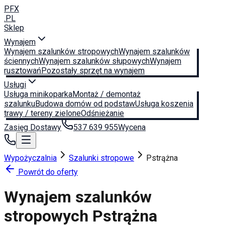
PFX
.PL
Sklep
Wynajem
Wynajem szalunków stropowych
Wynajem szalunków
ściennych
Wynajem szalunków słupowych
Wynajem
rusztowań
Pozostały sprzęt na wynajem
Usługi
Usługa minikoparka
Montaż / demontaż
szalunku
Budowa domów od podstaw
Usługa koszenia
trawy / tereny zielone
Odśnieżanie
Zasięg Dostawy
537 639 955
Wycena
Wypożyczalnia
Szalunki stropowe
Pstrążna
Powrót do oferty
Wynajem szalunków
stropowych
Pstrążna