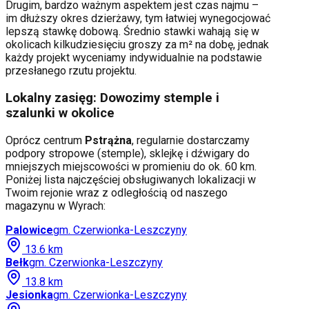
Drugim, bardzo ważnym aspektem jest czas najmu –
im dłuższy okres dzierżawy, tym łatwiej wynegocjować
lepszą stawkę dobową. Średnio stawki wahają się w
okolicach kilkudziesięciu groszy za m² na dobę, jednak
każdy projekt wyceniamy indywidualnie na podstawie
przesłanego rzutu projektu.
Lokalny zasięg: Dowozimy stemple i
szalunki w okolice
Oprócz centrum
Pstrążna
, regularnie dostarczamy
podpory stropowe (stemple), sklejkę i dźwigary do
mniejszych miejscowości w promieniu do ok. 60 km.
Poniżej lista najczęściej obsługiwanych lokalizacji w
Twoim rejonie wraz z odległością od naszego
magazynu w Wyrach:
Palowice
gm.
Czerwionka-Leszczyny
13.6
km
Bełk
gm.
Czerwionka-Leszczyny
13.8
km
Jesionka
gm.
Czerwionka-Leszczyny