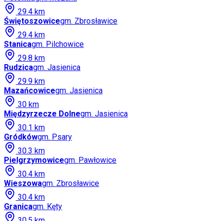
29.4
km
Świętoszowice
gm.
Zbrosławice
29.4
km
Stanica
gm.
Pilchowice
29.8
km
Rudzica
gm.
Jasienica
29.9
km
Mazańcowice
gm.
Jasienica
30
km
Międzyrzecze Dolne
gm.
Jasienica
30.1
km
Gródków
gm.
Psary
30.3
km
Pielgrzymowice
gm.
Pawłowice
30.4
km
Wieszowa
gm.
Zbrosławice
30.4
km
Granica
gm.
Kęty
30.5
km