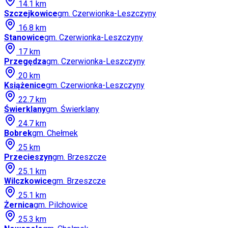
14.1
km
Szczejkowice
gm.
Czerwionka-Leszczyny
16.8
km
Stanowice
gm.
Czerwionka-Leszczyny
17
km
Przegędza
gm.
Czerwionka-Leszczyny
20
km
Książenice
gm.
Czerwionka-Leszczyny
22.7
km
Świerklany
gm.
Świerklany
24.7
km
Bobrek
gm.
Chełmek
25
km
Przecieszyn
gm.
Brzeszcze
25.1
km
Wilczkowice
gm.
Brzeszcze
25.1
km
Żernica
gm.
Pilchowice
25.3
km