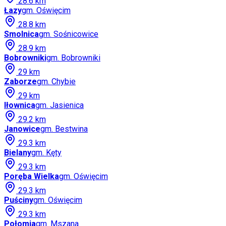
28.6
km
Łazy
gm.
Oświęcim
28.8
km
Smolnica
gm.
Sośnicowice
28.9
km
Bobrowniki
gm.
Bobrowniki
29
km
Zaborze
gm.
Chybie
29
km
Iłownica
gm.
Jasienica
29.2
km
Janowice
gm.
Bestwina
29.3
km
Bielany
gm.
Kęty
29.3
km
Poręba Wielka
gm.
Oświęcim
29.3
km
Puściny
gm.
Oświęcim
29.3
km
Połomia
gm.
Mszana