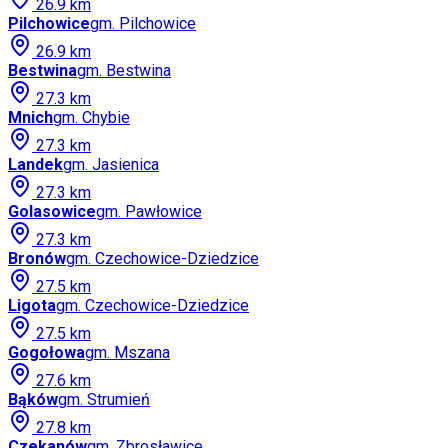
26.9
km
Pilchowice
gm.
Pilchowice
26.9
km
Bestwina
gm.
Bestwina
27.3
km
Mnich
gm.
Chybie
27.3
km
Landek
gm.
Jasienica
27.3
km
Golasowice
gm.
Pawłowice
27.3
km
Bronów
gm.
Czechowice-Dziedzice
27.5
km
Ligota
gm.
Czechowice-Dziedzice
27.5
km
Gogołowa
gm.
Mszana
27.6
km
Bąków
gm.
Strumień
27.8
km
Czekanów
gm.
Zbrosławice