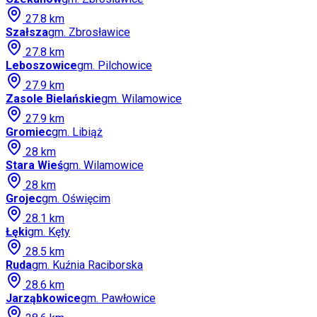
27.8
km
Szałsza
gm.
Zbrosławice
27.8
km
Leboszowice
gm.
Pilchowice
27.9
km
Zasole Bielańskie
gm.
Wilamowice
27.9
km
Gromiec
gm.
Libiąż
28
km
Stara Wieś
gm.
Wilamowice
28
km
Grojec
gm.
Oświęcim
28.1
km
Łęki
gm.
Kęty
28.5
km
Ruda
gm.
Kuźnia Raciborska
28.6
km
Jarząbkowice
gm.
Pawłowice