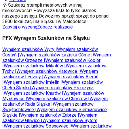
💡 Szukasz stempli metalowych w innej
miejscowości? Powyższa lista to tylko ułamek
naszego zasięgu. Dowozimy sprzęt sprzęt do ponad
3800 lokalizacji na Śląsku i w Małopolsce!
Zapytaj o wycenę
Zobacz realizacje
PFX Wynajem Szalunków na Śląsku
Wynajem szalunków
Wyry
|
Wynajem szalunków
Gostyń
|
Wynajem szalunków
Łaziska Górne
|
Wynajem
szalunków
Orzesze
|
Wynajem szalunków
Kobiór
|
Wynajem szalunków
Mikołów
|
Wynajem szalunków
Tychy
|
Wynajem szalunków
Katowice
|
Wynajem
szalunków
Lędziny
|
Wynajem szalunków
Bieruń
|
Wynajem szalunków
Imielin
|
Wynajem szalunków
Chełm Śląski
|
Wynajem szalunków
Pszczyna
|
Wynajem szalunków
Knurów
|
Wynajem szalunków
Mysłowice
|
Wynajem szalunków
Chorzów
|
Wynajem
szalunków
Ruda Śląska
|
Wynajem szalunków
Świętochłowice
|
Wynajem szalunków
Siemianowice
Śląskie
|
Wynajem szalunków
Zabrze
|
Wynajem
szalunków
Gliwice
|
Wynajem szalunków
Bytom
|
Wynajem szalunków
Sosnowiec
|
Wynajem szalunków