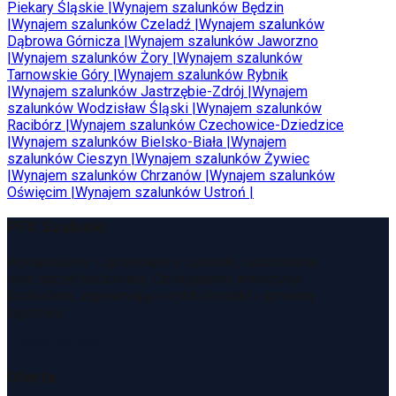
Piekary Śląskie
|
Wynajem szalunków
Będzin
|
Wynajem szalunków
Czeladź
|
Wynajem szalunków
Dąbrowa Górnicza
|
Wynajem szalunków
Jaworzno
|
Wynajem szalunków
Żory
|
Wynajem szalunków
Tarnowskie Góry
|
Wynajem szalunków
Rybnik
|
Wynajem szalunków
Jastrzębie-Zdrój
|
Wynajem
szalunków
Wodzisław Śląski
|
Wynajem szalunków
Racibórz
|
Wynajem szalunków
Czechowice-Dziedzice
|
Wynajem szalunków
Bielsko-Biała
|
Wynajem
szalunków
Cieszyn
|
Wynajem szalunków
Żywiec
|
Wynajem szalunków
Chrzanów
|
Wynajem szalunków
Oświęcim
|
Wynajem szalunków
Ustroń
|
PFX Szalunki
Wynajmujemy i sprzedajemy szalunki, rusztowania
oraz sprzęt budowlany. Obsługujemy inwestycje
budowlane, zapewniając szybki kontakt i sprawną
logistykę.
Zamów kontakt
Oferta