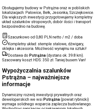
Obsługujemy budowy w
Pstrążna
oraz w pobliskich
lokalizacjach:
Palowice, Bełk, Jesionka, Szczejkowice
.
Dla większych inwestycji przygotowujemy kompletny
układ szalunków stropowych, dobór ilości i transport
bezpośrednio na budowę.
Szacunkowo od 0,80 PLN netto / m2 / doba
Kompletny układ: stemple stalowe, dźwigary,
sklejka i akcesoria. Możliwość wynajmu na sztuki!
Dostawa do
Pstrążna
(dystans ok.
39.8
km).
Szacowany koszt HDS:
350
zł. Taniej busem Van!
Wypożyczalnia szalunków
Pstrążna
– najważniejsze
informacje
Dynamiczny rozwój inwestycji prywatnych oraz
deweloperskich
we wsi
Pstrążna
(powiat
rybnicki
)
wymaga solidnego wsparcia zaplecza budowlanego.
Wychodząc naprzeciw oczekiwaniom lokalnych