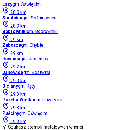
Łazy
gm.
Oświęcim
28.8
km
Smolnica
gm.
Sośnicowice
28.9
km
Bobrowniki
gm.
Bobrowniki
29
km
Zaborze
gm.
Chybie
29
km
Iłownica
gm.
Jasienica
29.2
km
Janowice
gm.
Bestwina
29.3
km
Bielany
gm.
Kęty
29.3
km
Poręba Wielka
gm.
Oświęcim
29.3
km
Puściny
gm.
Oświęcim
29.3
km
💡 Szukasz stempli metalowych w innej