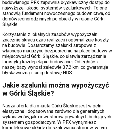
budowlanego PFX zapewnia błyskawiczny dostęp do
najwyższej jakości systemów szalunkowych. To one
stanowią fundament nowoczesnego budownictwa, od
domów jednorodzinnych po obiekty w rejonie
Górki
Śląskie
.
Korzystanie z lokalnych zasobów wypożyczalni
znacznie skraca czas realizacji i optymalizuje koszty
na budowie. Dostarczamy szalunki stropowe z
własnego magazynu bezpośrednio na place budowy w
miejscowości
Górki Śląskie
, co ułatwia zarządzanie
logistyką każdej ekipie budowlanej.
Odległość z
naszej bazy wynosi zaledwie 37.2 km, co gwarantuje
błyskawiczną i tanią dostawę HDS.
Jakie szalunki można wypożyczyć
w
Górki Śląskie
?
Nasza oferta dla miasta
Górki Śląskie
jest w pełni
elastyczna i dopasowana zarówno dla generalnych
wykonawców, jak i inwestorów prywatnych budujących
systemem gospodarczym. W PFX wynajmiesz
kompleksowe układy do szalowania stropów, w tym: