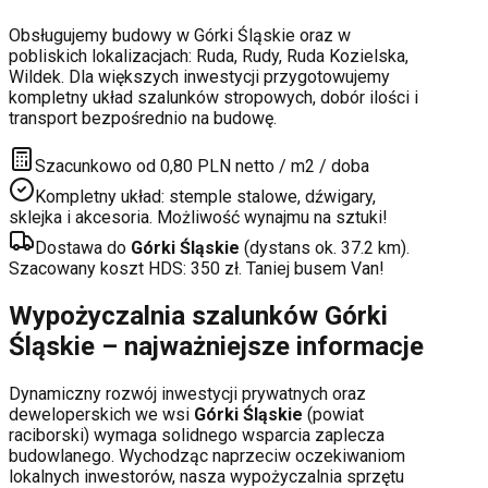
Obsługujemy budowy w
Górki Śląskie
oraz w
pobliskich lokalizacjach:
Ruda, Rudy, Ruda Kozielska,
Wildek
. Dla większych inwestycji przygotowujemy
kompletny układ szalunków stropowych, dobór ilości i
transport bezpośrednio na budowę.
Szacunkowo od 0,80 PLN netto / m2 / doba
Kompletny układ: stemple stalowe, dźwigary,
sklejka i akcesoria. Możliwość wynajmu na sztuki!
Dostawa do
Górki Śląskie
(dystans ok.
37.2
km).
Szacowany koszt HDS:
350
zł. Taniej busem Van!
Wypożyczalnia szalunków
Górki
Śląskie
– najważniejsze informacje
Dynamiczny rozwój inwestycji prywatnych oraz
deweloperskich
we wsi
Górki Śląskie
(powiat
raciborski
) wymaga solidnego wsparcia zaplecza
budowlanego. Wychodząc naprzeciw oczekiwaniom
lokalnych inwestorów, nasza wypożyczalnia sprzętu