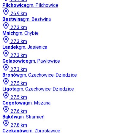
Pilchowice
gm.
Pilchowice
26.9
km
Bestwina
gm.
Bestwina
27.3
km
Mnich
gm.
Chybie
27.3
km
Landek
gm.
Jasienica
27.3
km
Golasowice
gm.
Pawłowice
27.3
km
Bronów
gm.
Czechowice-Dziedzice
27.5
km
Ligota
gm.
Czechowice-Dziedzice
27.5
km
Gogołowa
gm.
Mszana
27.6
km
Bąków
gm.
Strumień
27.8
km
Czekanów
gm.
Zbrosławice