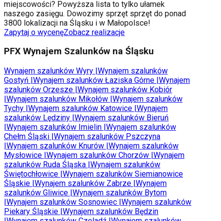
miejscowości? Powyższa lista to tylko ułamek
naszego zasięgu. Dowozimy sprzęt sprzęt do ponad
3800 lokalizacji na Śląsku i w Małopolsce!
Zapytaj o wycenę
Zobacz realizacje
PFX Wynajem Szalunków na Śląsku
Wynajem szalunków
Wyry
|
Wynajem szalunków
Gostyń
|
Wynajem szalunków
Łaziska Górne
|
Wynajem
szalunków
Orzesze
|
Wynajem szalunków
Kobiór
|
Wynajem szalunków
Mikołów
|
Wynajem szalunków
Tychy
|
Wynajem szalunków
Katowice
|
Wynajem
szalunków
Lędziny
|
Wynajem szalunków
Bieruń
|
Wynajem szalunków
Imielin
|
Wynajem szalunków
Chełm Śląski
|
Wynajem szalunków
Pszczyna
|
Wynajem szalunków
Knurów
|
Wynajem szalunków
Mysłowice
|
Wynajem szalunków
Chorzów
|
Wynajem
szalunków
Ruda Śląska
|
Wynajem szalunków
Świętochłowice
|
Wynajem szalunków
Siemianowice
Śląskie
|
Wynajem szalunków
Zabrze
|
Wynajem
szalunków
Gliwice
|
Wynajem szalunków
Bytom
|
Wynajem szalunków
Sosnowiec
|
Wynajem szalunków
Piekary Śląskie
|
Wynajem szalunków
Będzin
|
Wynajem szalunków
Czeladź
|
Wynajem szalunków