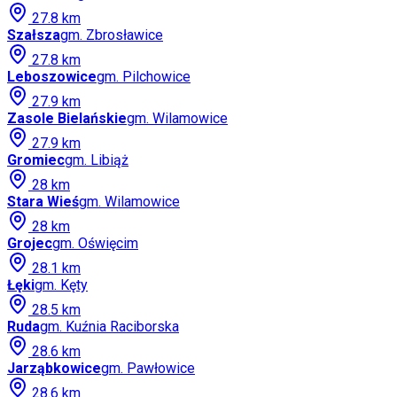
27.8
km
Szałsza
gm.
Zbrosławice
27.8
km
Leboszowice
gm.
Pilchowice
27.9
km
Zasole Bielańskie
gm.
Wilamowice
27.9
km
Gromiec
gm.
Libiąż
28
km
Stara Wieś
gm.
Wilamowice
28
km
Grojec
gm.
Oświęcim
28.1
km
Łęki
gm.
Kęty
28.5
km
Ruda
gm.
Kuźnia Raciborska
28.6
km
Jarząbkowice
gm.
Pawłowice
28.6
km