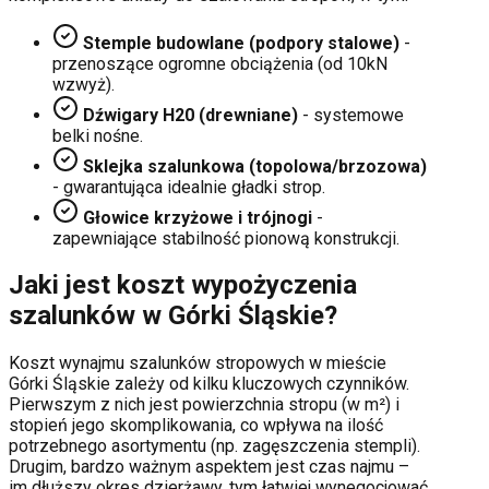
Stemple budowlane (podpory stalowe)
-
przenoszące ogromne obciążenia (od 10kN
wzwyż).
Dźwigary H20 (drewniane)
- systemowe
belki nośne.
Sklejka szalunkowa (topolowa/brzozowa)
- gwarantująca idealnie gładki strop.
Głowice krzyżowe i trójnogi
-
zapewniające stabilność pionową konstrukcji.
Jaki jest koszt wypożyczenia
szalunków w
Górki Śląskie
?
Koszt wynajmu szalunków stropowych w mieście
Górki Śląskie
zależy od kilku kluczowych czynników.
Pierwszym z nich jest powierzchnia stropu (w m²) i
stopień jego skomplikowania, co wpływa na ilość
potrzebnego asortymentu (np. zagęszczenia stempli).
Drugim, bardzo ważnym aspektem jest czas najmu –
im dłuższy okres dzierżawy, tym łatwiej wynegocjować