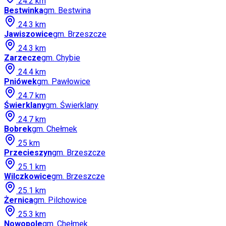
24.2
km
Bestwinka
gm.
Bestwina
24.3
km
Jawiszowice
gm.
Brzeszcze
24.3
km
Zarzecze
gm.
Chybie
24.4
km
Pniówek
gm.
Pawłowice
24.7
km
Świerklany
gm.
Świerklany
24.7
km
Bobrek
gm.
Chełmek
25
km
Przecieszyn
gm.
Brzeszcze
25.1
km
Wilczkowice
gm.
Brzeszcze
25.1
km
Żernica
gm.
Pilchowice
25.3
km
Nowopole
gm.
Chełmek