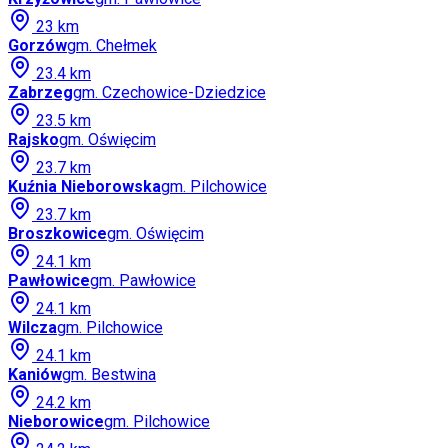
23
km
Gorzów
gm.
Chełmek
23.4
km
Zabrzeg
gm.
Czechowice-Dziedzice
23.5
km
Rajsko
gm.
Oświęcim
23.7
km
Kuźnia Nieborowska
gm.
Pilchowice
23.7
km
Broszkowice
gm.
Oświęcim
24.1
km
Pawłowice
gm.
Pawłowice
24.1
km
Wilcza
gm.
Pilchowice
24.1
km
Kaniów
gm.
Bestwina
24.2
km
Nieborowice
gm.
Pilchowice