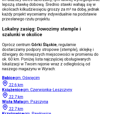
lepszą stawkę dobową. Średnio stawki wahają się w
okolicach kilkudziesięciu groszy za m² na dobę, jednak
każdy projekt wyceniamy indywidualnie na podstawie
przesłanego rzutu projektu.
Lokalny zasięg: Dowozimy stemple i
szalunki w okolice
Oprócz centrum
Górki Śląskie
, regularnie
dostarczamy podpory stropowe (stemple), sklejkę i
dźwigary do mniejszych miejscowości w promieniu do
ok. 60 km. Poniżej lista najczęściej obsługiwanych
lokalizacji w Twoim rejonie wraz z odległością od
naszego magazynu w Wyrach:
Babice
gm.
Oświęcim
22.6
km
Książenice
gm.
Czerwionka-Leszczyny
22.7
km
Wisła Mała
gm.
Pszczyna
22.7
km
Krzyżowice
gm.
Pawłowice