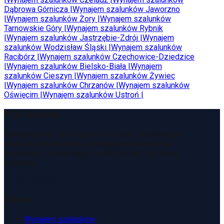
Dąbrowa Górnicza
|
Wynajem szalunków
Jaworzno
|
Wynajem szalunków
Żory
|
Wynajem szalunków
Tarnowskie Góry
|
Wynajem szalunków
Rybnik
|
Wynajem szalunków
Jastrzębie-Zdrój
|
Wynajem
szalunków
Wodzisław Śląski
|
Wynajem szalunków
Racibórz
|
Wynajem szalunków
Czechowice-Dziedzice
|
Wynajem szalunków
Bielsko-Biała
|
Wynajem
szalunków
Cieszyn
|
Wynajem szalunków
Żywiec
|
Wynajem szalunków
Chrzanów
|
Wynajem szalunków
Oświęcim
|
Wynajem szalunków
Ustroń
|
PFX Szalunki
Wynajmujemy i sprzedajemy szalunki, rusztowania
oraz sprzęt budowlany. Obsługujemy inwestycje
budowlane, zapewniając szybki kontakt i sprawną
logistykę.
Zamów kontakt
Oferta
Wynajem szalunków