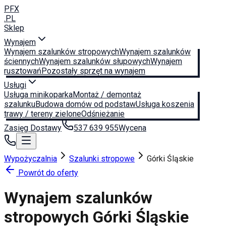
PFX
.PL
Sklep
Wynajem
Wynajem szalunków stropowych
Wynajem szalunków
ściennych
Wynajem szalunków słupowych
Wynajem
rusztowań
Pozostały sprzęt na wynajem
Usługi
Usługa minikoparka
Montaż / demontaż
szalunku
Budowa domów od podstaw
Usługa koszenia
trawy / tereny zielone
Odśnieżanie
Zasięg Dostawy
537 639 955
Wycena
Wypożyczalnia
Szalunki stropowe
Górki Śląskie
Powrót do oferty
Wynajem szalunków
stropowych
Górki Śląskie