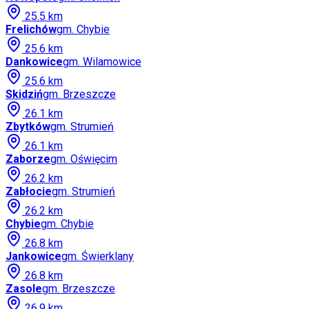
25.5
km
Frelichów
gm.
Chybie
25.6
km
Dankowice
gm.
Wilamowice
25.6
km
Skidziń
gm.
Brzeszcze
26.1
km
Zbytków
gm.
Strumień
26.1
km
Zaborze
gm.
Oświęcim
26.2
km
Zabłocie
gm.
Strumień
26.2
km
Chybie
gm.
Chybie
26.8
km
Jankowice
gm.
Świerklany
26.8
km
Zasole
gm.
Brzeszcze
26.9
km