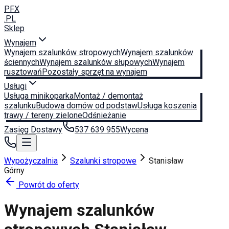
PFX
.PL
Sklep
Wynajem
Wynajem szalunków stropowych
Wynajem szalunków
ściennych
Wynajem szalunków słupowych
Wynajem
rusztowań
Pozostały sprzęt na wynajem
Usługi
Usługa minikoparka
Montaż / demontaż
szalunku
Budowa domów od podstaw
Usługa koszenia
trawy / tereny zielone
Odśnieżanie
Zasięg Dostawy
537 639 955
Wycena
Wypożyczalnia
Szalunki stropowe
Stanisław
Górny
Powrót do oferty
Wynajem szalunków