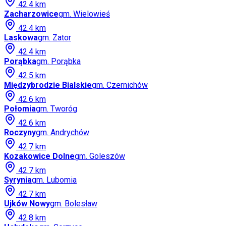
42.4
km
Zacharzowice
gm.
Wielowieś
42.4
km
Laskowa
gm.
Zator
42.4
km
Porąbka
gm.
Porąbka
42.5
km
Międzybrodzie Bialskie
gm.
Czernichów
42.6
km
Połomia
gm.
Tworóg
42.6
km
Roczyny
gm.
Andrychów
42.7
km
Kozakowice Dolne
gm.
Goleszów
42.7
km
Syrynia
gm.
Lubomia
42.7
km
Ujków Nowy
gm.
Bolesław
42.8
km