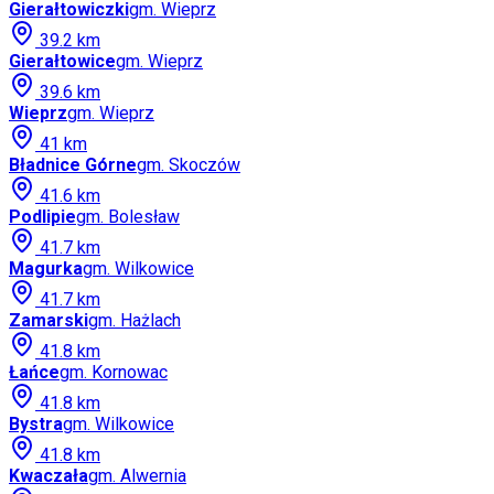
Gierałtowiczki
gm.
Wieprz
39.2
km
Gierałtowice
gm.
Wieprz
39.6
km
Wieprz
gm.
Wieprz
41
km
Bładnice Górne
gm.
Skoczów
41.6
km
Podlipie
gm.
Bolesław
41.7
km
Magurka
gm.
Wilkowice
41.7
km
Zamarski
gm.
Hażlach
41.8
km
Łańce
gm.
Kornowac
41.8
km
Bystra
gm.
Wilkowice
41.8
km
Kwaczała
gm.
Alwernia