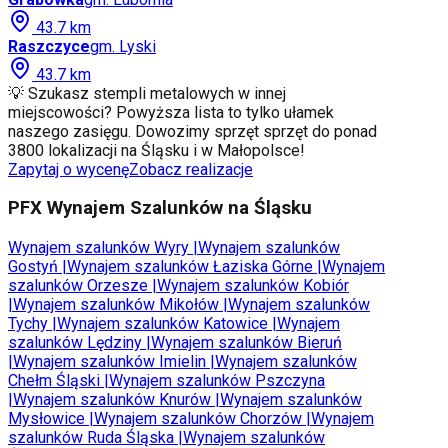
43.7
km
Raszczyce
gm.
Lyski
43.7
km
💡 Szukasz stempli metalowych w innej
miejscowości? Powyższa lista to tylko ułamek
naszego zasięgu. Dowozimy sprzęt sprzęt do ponad
3800 lokalizacji na Śląsku i w Małopolsce!
Zapytaj o wycenę
Zobacz realizacje
PFX Wynajem Szalunków na Śląsku
Wynajem szalunków
Wyry
|
Wynajem szalunków
Gostyń
|
Wynajem szalunków
Łaziska Górne
|
Wynajem
szalunków
Orzesze
|
Wynajem szalunków
Kobiór
|
Wynajem szalunków
Mikołów
|
Wynajem szalunków
Tychy
|
Wynajem szalunków
Katowice
|
Wynajem
szalunków
Lędziny
|
Wynajem szalunków
Bieruń
|
Wynajem szalunków
Imielin
|
Wynajem szalunków
Chełm Śląski
|
Wynajem szalunków
Pszczyna
|
Wynajem szalunków
Knurów
|
Wynajem szalunków
Mysłowice
|
Wynajem szalunków
Chorzów
|
Wynajem
szalunków
Ruda Śląska
|
Wynajem szalunków