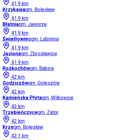
41.9
km
Krzykawa
gm.
Bolesław
41.9
km
Błatnia
gm.
Jaworze
41.9
km
Światłowiec
gm.
Lubomia
41.9
km
Jasiona
gm.
Zbrosławice
41.9
km
Rozkochów
gm.
Babice
42
km
Godziszów
gm.
Goleszów
42
km
Kamieńska Płyta
gm.
Wilkowice
42
km
Trzebieńczyce
gm.
Zator
42
km
Krze
gm.
Bolesław
42.1
km