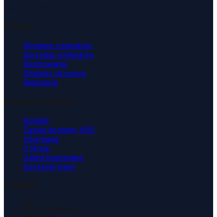
Zamów kontakt
Oferta
Wynajem szalunków
Sprzedaż szalunków
Rusztowania
Szalunki stropowe
Realizacje
Wsparcie Klienta
Kontakt
Zasięg dostawy HDS
Informacje
O firmie
Usługi budowlane
Koszenie trawy
Kontakt
ul. Kopaniny 2T