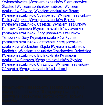
Świętochłowice
|
Wynajem szalunków
Siemianowice
Śląskie
|
Wynajem szalunków
Zabrze
|
Wynajem
szalunków
Gliwice
|
Wynajem szalunków
Bytom
|
Wynajem szalunków
Sosnowiec
|
Wynajem szalunków
Piekary Śląskie
|
Wynajem szalunków
Będzin
|
Wynajem szalunków
Czeladź
|
Wynajem szalunków
Dąbrowa Górnicza
|
Wynajem szalunków
Jaworzno
|
Wynajem szalunków
Żory
|
Wynajem szalunków
Tarnowskie Góry
|
Wynajem szalunków
Rybnik
|
Wynajem szalunków
Jastrzębie-Zdrój
|
Wynajem
szalunków
Wodzisław Śląski
|
Wynajem szalunków
Racibórz
|
Wynajem szalunków
Czechowice-Dziedzice
|
Wynajem szalunków
Bielsko-Biała
|
Wynajem
szalunków
Cieszyn
|
Wynajem szalunków
Żywiec
|
Wynajem szalunków
Chrzanów
|
Wynajem szalunków
Oświęcim
|
Wynajem szalunków
Ustroń
|
PFX Szalunki
Wynajmujemy i sprzedajemy szalunki, rusztowania
oraz sprzęt budowlany. Obsługujemy inwestycje
budowlane, zapewniając szybki kontakt i sprawną
logistykę.