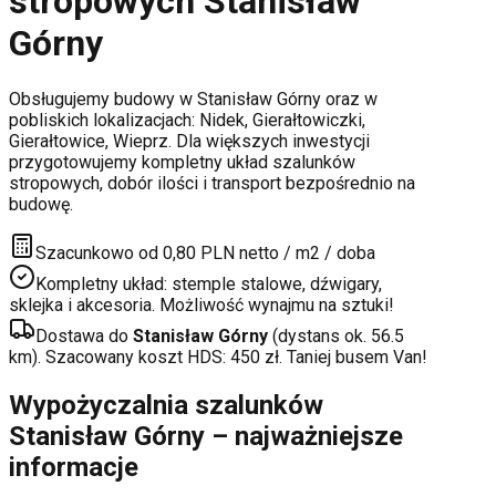
stropowych
Stanisław
Górny
Obsługujemy budowy w
Stanisław Górny
oraz w
pobliskich lokalizacjach:
Nidek, Gierałtowiczki,
Gierałtowice, Wieprz
. Dla większych inwestycji
przygotowujemy kompletny układ szalunków
stropowych, dobór ilości i transport bezpośrednio na
budowę.
Szacunkowo od 0,80 PLN netto / m2 / doba
Kompletny układ: stemple stalowe, dźwigary,
sklejka i akcesoria. Możliwość wynajmu na sztuki!
Dostawa do
Stanisław Górny
(dystans ok.
56.5
km). Szacowany koszt HDS:
450
zł. Taniej busem Van!
Wypożyczalnia szalunków
Stanisław Górny
– najważniejsze
informacje