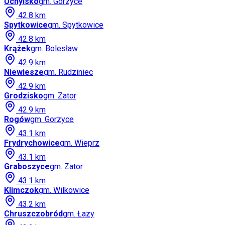
Uchylsko
gm.
Gorzyce
42.8
km
Spytkowice
gm.
Spytkowice
42.8
km
Krążek
gm.
Bolesław
42.9
km
Niewiesze
gm.
Rudziniec
42.9
km
Grodzisko
gm.
Zator
42.9
km
Rogów
gm.
Gorzyce
43.1
km
Frydrychowice
gm.
Wieprz
43.1
km
Graboszyce
gm.
Zator
43.1
km
Klimczok
gm.
Wilkowice
43.2
km
Chruszczobród
gm.
Łazy