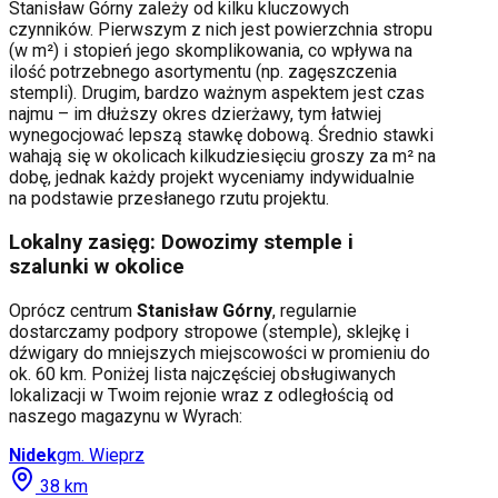
Stanisław Górny
zależy od kilku kluczowych
czynników. Pierwszym z nich jest powierzchnia stropu
(w m²) i stopień jego skomplikowania, co wpływa na
ilość potrzebnego asortymentu (np. zagęszczenia
stempli). Drugim, bardzo ważnym aspektem jest czas
najmu – im dłuższy okres dzierżawy, tym łatwiej
wynegocjować lepszą stawkę dobową. Średnio stawki
wahają się w okolicach kilkudziesięciu groszy za m² na
dobę, jednak każdy projekt wyceniamy indywidualnie
na podstawie przesłanego rzutu projektu.
Lokalny zasięg: Dowozimy stemple i
szalunki w okolice
Oprócz centrum
Stanisław Górny
, regularnie
dostarczamy podpory stropowe (stemple), sklejkę i
dźwigary do mniejszych miejscowości w promieniu do
ok. 60 km. Poniżej lista najczęściej obsługiwanych
lokalizacji w Twoim rejonie wraz z odległością od
naszego magazynu w Wyrach:
Nidek
gm.
Wieprz
38
km