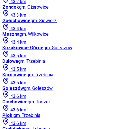
43.2
km
Zendek
gm.
Ożarowice
43.3
km
Gołuchowice
gm.
Siewierz
43.4
km
Meszna
gm.
Wilkowice
43.4
km
Kozakowice Górne
gm.
Goleszów
43.5
km
Dulowa
gm.
Trzebinia
43.5
km
Karniowice
gm.
Trzebinia
43.5
km
Goleszów
gm.
Goleszów
43.6
km
Ciochowice
gm.
Toszek
43.6
km
Płoki
gm.
Trzebinia
43.6
km
Grabówka
gm.
Lubomia