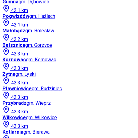
Gumna
gm.
Dębowiec
42.1
km
Pogwizdów
gm.
Hażlach
42.1
km
Małobądz
gm.
Bolesław
42.2
km
Bełsznica
gm.
Gorzyce
42.3
km
Kornowac
gm.
Kornowac
42.3
km
Żytna
gm.
Lyski
42.3
km
Pławniowice
gm.
Rudziniec
42.3
km
Przybradz
gm.
Wieprz
42.3
km
Wilkowice
gm.
Wilkowice
42.3
km
Kotlarnia
gm.
Bierawa