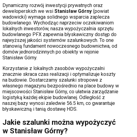
Dynamiczny rozwój inwestycji prywatnych oraz
deweloperskich
we wsi
Stanisław Górny
(powiat
wadowicki
) wymaga solidnego wsparcia zaplecza
budowlanego. Wychodząc naprzeciw oczekiwaniom
lokalnych inwestorów, nasza wypożyczalnia sprzętu
budowlanego PFX zapewnia błyskawiczny dostęp do
najwyższej jakości systemów szalunkowych. To one
stanowią fundament nowoczesnego budownictwa, od
domów jednorodzinnych po obiekty w rejonie
Stanisław Górny
.
Korzystanie z lokalnych zasobów wypożyczalni
znacznie skraca czas realizacji i optymalizuje koszty
na budowie. Dostarczamy szalunki stropowe z
własnego magazynu bezpośrednio na place budowy w
miejscowości
Stanisław Górny
, co ułatwia zarządzanie
logistyką każdej ekipie budowlanej.
Odległość z
naszej bazy wynosi zaledwie 56.5 km, co gwarantuje
błyskawiczną i tanią dostawę HDS.
Jakie szalunki można wypożyczyć
w
Stanisław Górny
?