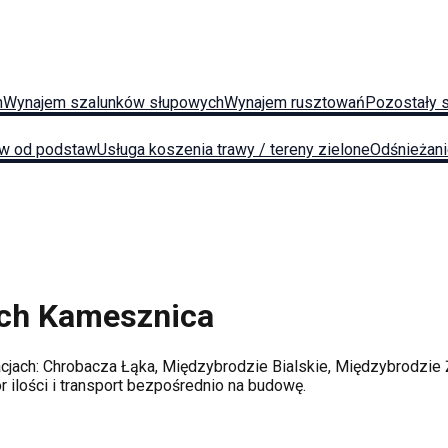
h
Wynajem szalunków słupowych
Wynajem rusztowań
Pozostały 
w od podstaw
Usługa koszenia trawy / tereny zielone
Odśnieżan
ych
Kamesznica
acjach:
Chrobacza Łąka, Międzybrodzie Bialskie, Międzybrodzie 
ilości i transport bezpośrednio na budowę.