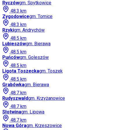
Ryczów
gm.
Spytkowice
48.3
km
Zygodowice
gm.
Tomice
48.3
km
Rzyki
gm.
Andrychów
48.5
km
Lubieszów
gm.
Bierawa
48.5
km
Puńców
gm.
Goleszów
48.5
km
Ligota Toszecka
gm.
Toszek
48.5
km
Grabówka
gm.
Bierawa
48.7
km
Rudyszwałd
gm.
Krzyżanowice
48.7
km
Słotwina
gm.
Lipowa
48.7
km
Nowa Góra
gm.
Krzeszowice