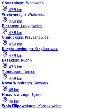
Chocznia
gm.
Wadowice
47.8
km
Wielowieś
gm.
Wielowieś
47.8
km
Bierna
gm.
Łodygowice
47.8
km
Chałupki
gm.
Krzyżanowice
47.9
km
Krzyżanowice
gm.
Krzyżanowice
47.9
km
Lasaki
gm.
Rudnik
47.9
km
Tomice
gm.
Tomice
47.9
km
Nowa Wioska
gm.
Siewierz
48
km
Niezdrowice
gm.
Ujazd
48
km
Wola Filipowska
gm.
Krzeszowice