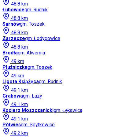
48.8
km
Łubowice
gm.
Rudnik
48.8
km
Sarnów
gm.
Toszek
48.8
km
Zarzecze
gm.
Łodygowice
48.8
km
Brodła
gm.
Alwernia
49
km
Płużniczka
gm.
Toszek
49
km
Ligota Książęca
gm.
Rudnik
49.1
km
Grabowa
gm.
Łazy
49.1
km
Kocierz Moszczanicki
gm.
Łękawica
49.1
km
Półwieś
gm.
Spytkowice
49.2
km