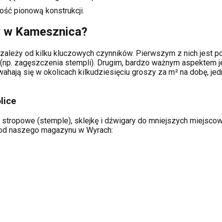
ość pionową konstrukcji.
w w
Kamesznica
?
zależy od kilku kluczowych czynników. Pierwszym z nich jest po
(np. zagęszczenia stempli). Drugim, bardzo ważnym aspektem je
hają się w okolicach kilkudziesięciu groszy za m² na dobę, jed
lice
 stropowe (stemple), sklejkę i dźwigary do mniejszych miejscowo
ą od naszego magazynu w Wyrach: