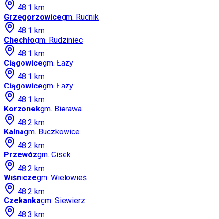
48.1
km
Grzegorzowice
gm.
Rudnik
48.1
km
Chechło
gm.
Rudziniec
48.1
km
Ciągowice
gm.
Łazy
48.1
km
Ciągowice
gm.
Łazy
48.1
km
Korzonek
gm.
Bierawa
48.2
km
Kalna
gm.
Buczkowice
48.2
km
Przewóz
gm.
Cisek
48.2
km
Wiśnicze
gm.
Wielowieś
48.2
km
Czekanka
gm.
Siewierz
48.3
km