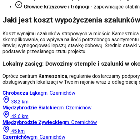
Głowice krzyżowe i trójnogi
- zapewniające stabiln
Jaki jest koszt wypożyczenia szalunkó
Koszt wynajmu szalunków stropowych w mieście
Kamesznica
skomplikowania, co wpływa na ilość potrzebnego asortymentu 
łatwiej wynegocjować lepszą stawkę dobową. Średnio stawki wa
podstawie przesłanego rzutu projektu.
Lokalny zasięg: Dowozimy stemple i szalunki w oko
Oprócz centrum
Kamesznica
, regularnie dostarczamy podpory
obsługiwanych lokalizacji w Twoim rejonie wraz z odległości
Chrobacza Łąka
gm.
Czernichów
38.2
km
Międzybrodzie Bialskie
gm.
Czernichów
42.6
km
Międzybrodzie Żywieckie
gm.
Czernichów
45
km
Czernichów
gm.
Czernichów