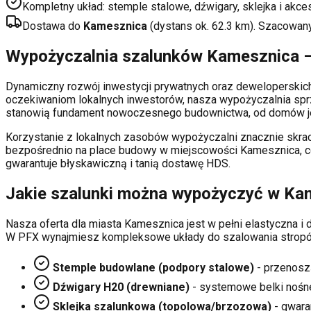
Kompletny układ: stemple stalowe, dźwigary, sklejka i akce
Dostawa do
Kamesznica
(dystans ok.
62.3
km). Szacowan
Wypożyczalnia szalunków
Kamesznica
–
Dynamiczny rozwój inwestycji prywatnych oraz deweloperski
oczekiwaniom lokalnych inwestorów, nasza wypożyczalnia sp
stanowią fundament nowoczesnego budownictwa, od domów je
Korzystanie z lokalnych zasobów wypożyczalni znacznie skrac
bezpośrednio na place budowy w miejscowości
Kamesznica
, 
gwarantuje błyskawiczną i tanią dostawę HDS.
Jakie szalunki można wypożyczyć w
Ka
Nasza oferta dla miasta
Kamesznica
jest w pełni elastyczna 
W PFX wynajmiesz kompleksowe układy do szalowania stropó
Stemple budowlane (podpory stalowe)
- przenosz
Dźwigary H20 (drewniane)
- systemowe belki nośn
Sklejka szalunkowa (topolowa/brzozowa)
- gwaran