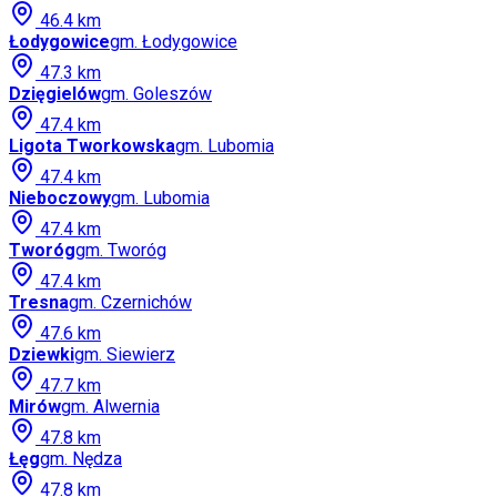
46.4
km
Łodygowice
gm.
Łodygowice
47.3
km
Dzięgielów
gm.
Goleszów
47.4
km
Ligota Tworkowska
gm.
Lubomia
47.4
km
Nieboczowy
gm.
Lubomia
47.4
km
Tworóg
gm.
Tworóg
47.4
km
Tresna
gm.
Czernichów
47.6
km
Dziewki
gm.
Siewierz
47.7
km
Mirów
gm.
Alwernia
47.8
km
Łęg
gm.
Nędza
47.8
km