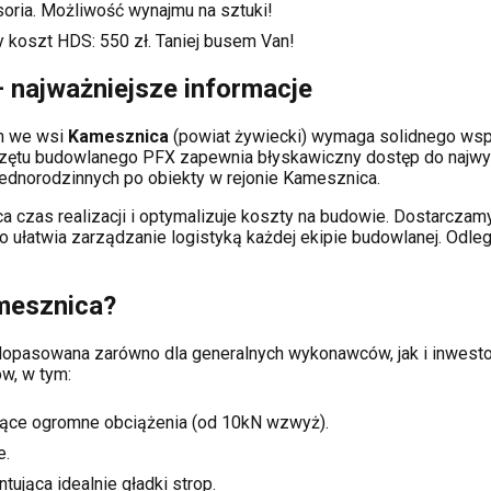
soria. Możliwość wynajmu na sztuki!
y koszt HDS:
550
zł. Taniej busem Van!
 najważniejsze informacje
ch
we wsi
Kamesznica
(powiat
żywiecki
) wymaga solidnego wsp
rzętu budowlanego PFX zapewnia błyskawiczny dostęp do najwy
dnorodzinnych po obiekty w rejonie
Kamesznica
.
a czas realizacji i optymalizuje koszty na budowie. Dostarcz
co ułatwia zarządzanie logistyką każdej ekipie budowlanej.
Odleg
mesznica
?
i dopasowana zarówno dla generalnych wykonawców, jak i inwe
w, w tym:
ące ogromne obciążenia (od 10kN wzwyż).
e.
tująca idealnie gładki strop.