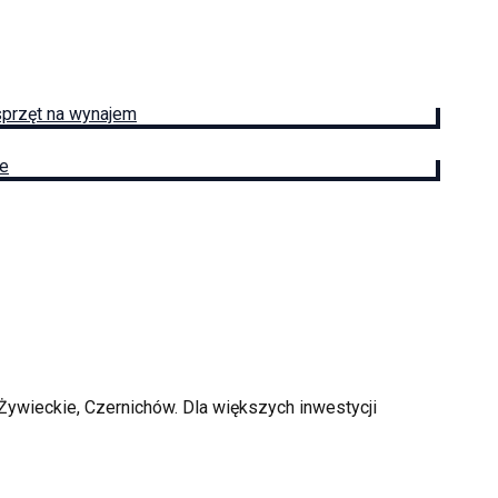
sprzęt na wynajem
ie
Żywieckie, Czernichów
. Dla większych inwestycji