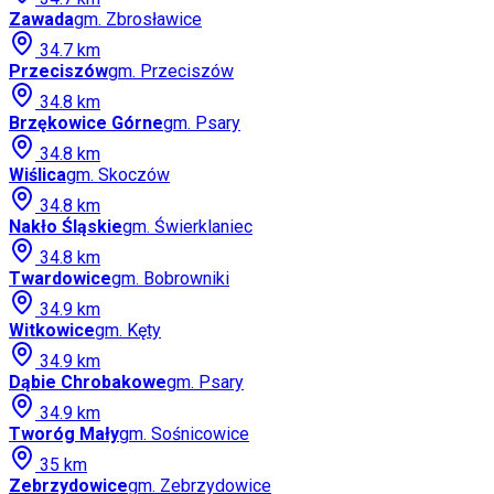
Zawada
gm.
Zbrosławice
34.7
km
Przeciszów
gm.
Przeciszów
34.8
km
Brzękowice Górne
gm.
Psary
34.8
km
Wiślica
gm.
Skoczów
34.8
km
Nakło Śląskie
gm.
Świerklaniec
34.8
km
Twardowice
gm.
Bobrowniki
34.9
km
Witkowice
gm.
Kęty
34.9
km
Dąbie Chrobakowe
gm.
Psary
34.9
km
Tworóg Mały
gm.
Sośnicowice
35
km
Zebrzydowice
gm.
Zebrzydowice