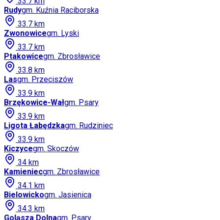
33.7
km
Rudy
gm.
Kuźnia Raciborska
33.7
km
Zwonowice
gm.
Lyski
33.7
km
Ptakowice
gm.
Zbrosławice
33.8
km
Las
gm.
Przeciszów
33.9
km
Brzękowice-Wał
gm.
Psary
33.9
km
Ligota Łabędzka
gm.
Rudziniec
33.9
km
Kiczyce
gm.
Skoczów
34
km
Kamieniec
gm.
Zbrosławice
34.1
km
Bielowicko
gm.
Jasienica
34.3
km
Goląsza Dolna
gm.
Psary