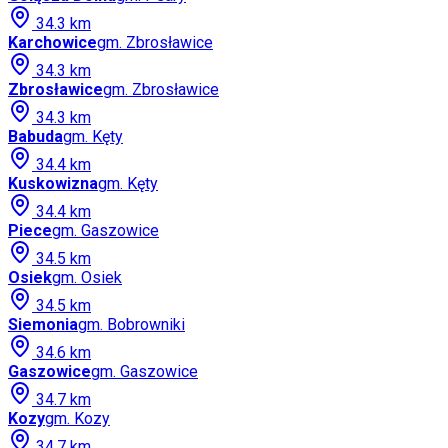
34.3
km
Karchowice
gm.
Zbrosławice
34.3
km
Zbrosławice
gm.
Zbrosławice
34.3
km
Babuda
gm.
Kęty
34.4
km
Kuskowizna
gm.
Kęty
34.4
km
Piece
gm.
Gaszowice
34.5
km
Osiek
gm.
Osiek
34.5
km
Siemonia
gm.
Bobrowniki
34.6
km
Gaszowice
gm.
Gaszowice
34.7
km
Kozy
gm.
Kozy
34.7
km