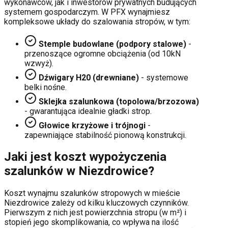
wykonawców, jak i inwestorów prywatnych budujących
systemem gospodarczym. W PFX wynajmiesz
kompleksowe układy do szalowania stropów, w tym:
Stemple budowlane (podpory stalowe)
-
przenoszące ogromne obciążenia (od 10kN
wzwyż).
Dźwigary H20 (drewniane)
- systemowe
belki nośne.
Sklejka szalunkowa (topolowa/brzozowa)
- gwarantująca idealnie gładki strop.
Głowice krzyżowe i trójnogi
-
zapewniające stabilność pionową konstrukcji.
Jaki jest koszt wypożyczenia
szalunków w
Niezdrowice
?
Koszt wynajmu szalunków stropowych w mieście
Niezdrowice
zależy od kilku kluczowych czynników.
Pierwszym z nich jest powierzchnia stropu (w m²) i
stopień jego skomplikowania, co wpływa na ilość