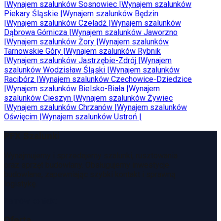
|
Wynajem szalunków
Sosnowiec
|
Wynajem szalunków
Piekary Śląskie
|
Wynajem szalunków
Będzin
|
Wynajem szalunków
Czeladź
|
Wynajem szalunków
Dąbrowa Górnicza
|
Wynajem szalunków
Jaworzno
|
Wynajem szalunków
Żory
|
Wynajem szalunków
Tarnowskie Góry
|
Wynajem szalunków
Rybnik
|
Wynajem szalunków
Jastrzębie-Zdrój
|
Wynajem
szalunków
Wodzisław Śląski
|
Wynajem szalunków
Racibórz
|
Wynajem szalunków
Czechowice-Dziedzice
|
Wynajem szalunków
Bielsko-Biała
|
Wynajem
szalunków
Cieszyn
|
Wynajem szalunków
Żywiec
|
Wynajem szalunków
Chrzanów
|
Wynajem szalunków
Oświęcim
|
Wynajem szalunków
Ustroń
|
PFX Szalunki
Wynajmujemy i sprzedajemy szalunki, rusztowania
oraz sprzęt budowlany. Obsługujemy inwestycje
budowlane, zapewniając szybki kontakt i sprawną
logistykę.
Zamów kontakt
Oferta