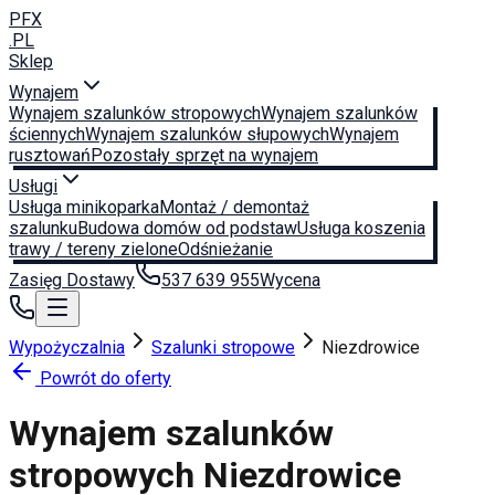
PFX
.PL
Sklep
Wynajem
Wynajem szalunków stropowych
Wynajem szalunków
ściennych
Wynajem szalunków słupowych
Wynajem
rusztowań
Pozostały sprzęt na wynajem
Usługi
Usługa minikoparka
Montaż / demontaż
szalunku
Budowa domów od podstaw
Usługa koszenia
trawy / tereny zielone
Odśnieżanie
Zasięg Dostawy
537 639 955
Wycena
Wypożyczalnia
Szalunki stropowe
Niezdrowice
Powrót do oferty
Wynajem szalunków
stropowych
Niezdrowice