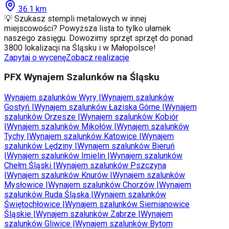
36.1
km
💡 Szukasz stempli metalowych w innej
miejscowości? Powyższa lista to tylko ułamek
naszego zasięgu. Dowozimy sprzęt sprzęt do ponad
3800 lokalizacji na Śląsku i w Małopolsce!
Zapytaj o wycenę
Zobacz realizacje
PFX Wynajem Szalunków na Śląsku
Wynajem szalunków
Wyry
|
Wynajem szalunków
Gostyń
|
Wynajem szalunków
Łaziska Górne
|
Wynajem
szalunków
Orzesze
|
Wynajem szalunków
Kobiór
|
Wynajem szalunków
Mikołów
|
Wynajem szalunków
Tychy
|
Wynajem szalunków
Katowice
|
Wynajem
szalunków
Lędziny
|
Wynajem szalunków
Bieruń
|
Wynajem szalunków
Imielin
|
Wynajem szalunków
Chełm Śląski
|
Wynajem szalunków
Pszczyna
|
Wynajem szalunków
Knurów
|
Wynajem szalunków
Mysłowice
|
Wynajem szalunków
Chorzów
|
Wynajem
szalunków
Ruda Śląska
|
Wynajem szalunków
Świętochłowice
|
Wynajem szalunków
Siemianowice
Śląskie
|
Wynajem szalunków
Zabrze
|
Wynajem
szalunków
Gliwice
|
Wynajem szalunków
Bytom