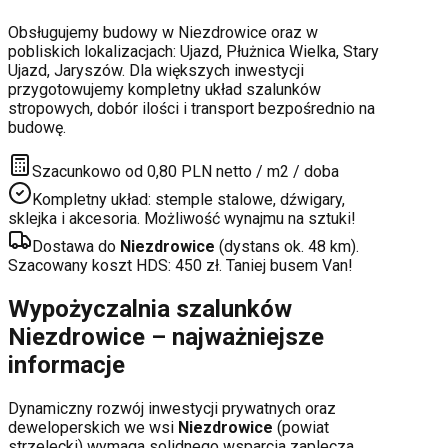
Obsługujemy budowy w
Niezdrowice
oraz w
pobliskich lokalizacjach:
Ujazd, Płużnica Wielka, Stary
Ujazd, Jaryszów
. Dla większych inwestycji
przygotowujemy kompletny układ szalunków
stropowych, dobór ilości i transport bezpośrednio na
budowę.
Szacunkowo od 0,80 PLN netto / m2 / doba
Kompletny układ: stemple stalowe, dźwigary,
sklejka i akcesoria. Możliwość wynajmu na sztuki!
Dostawa do
Niezdrowice
(dystans ok.
48
km).
Szacowany koszt HDS:
450
zł. Taniej busem Van!
Wypożyczalnia szalunków
Niezdrowice
– najważniejsze
informacje
Dynamiczny rozwój inwestycji prywatnych oraz
deweloperskich
we wsi
Niezdrowice
(powiat
strzelecki
) wymaga solidnego wsparcia zaplecza