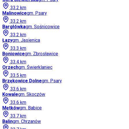
33.2
km
Malinowice
gm.
Psary
33.2
km
Bargłówka
gm.
Sośnicowice
33.2
km
Łazy
gm.
Jasienica
33.3
km
Boniowice
gm.
Zbrosławice
33.4
km
Orzech
gm.
Świerklaniec
33.5
km
Brzękowice Dolne
gm.
Psary
33.6
km
Kowale
gm.
Skoczów
33.6
km
Mętków
gm.
Babice
33.7
km
Balin
gm.
Chrzanów