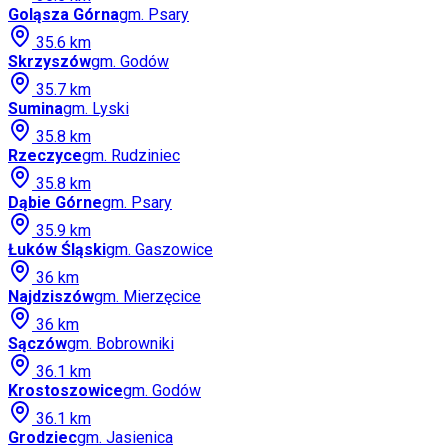
Goląsza Górna
gm.
Psary
35.6
km
Skrzyszów
gm.
Godów
35.7
km
Sumina
gm.
Lyski
35.8
km
Rzeczyce
gm.
Rudziniec
35.8
km
Dąbie Górne
gm.
Psary
35.9
km
Łuków Śląski
gm.
Gaszowice
36
km
Najdziszów
gm.
Mierzęcice
36
km
Sączów
gm.
Bobrowniki
36.1
km
Krostoszowice
gm.
Godów
36.1
km
Grodziec
gm.
Jasienica