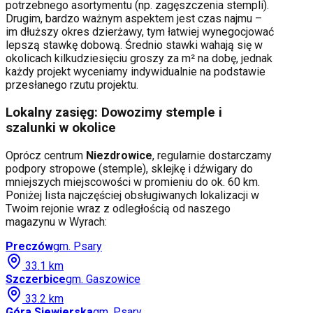
potrzebnego asortymentu (np. zagęszczenia stempli).
Drugim, bardzo ważnym aspektem jest czas najmu –
im dłuższy okres dzierżawy, tym łatwiej wynegocjować
lepszą stawkę dobową. Średnio stawki wahają się w
okolicach kilkudziesięciu groszy za m² na dobę, jednak
każdy projekt wyceniamy indywidualnie na podstawie
przesłanego rzutu projektu.
Lokalny zasięg: Dowozimy stemple i
szalunki w okolice
Oprócz centrum
Niezdrowice
, regularnie dostarczamy
podpory stropowe (stemple), sklejkę i dźwigary do
mniejszych miejscowości w promieniu do ok. 60 km.
Poniżej lista najczęściej obsługiwanych lokalizacji w
Twoim rejonie wraz z odległością od naszego
magazynu w Wyrach:
Preczów
gm.
Psary
33.1
km
Szczerbice
gm.
Gaszowice
33.2
km
Góra Siewierska
gm.
Psary