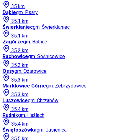
35
km
Dąbie
gm.
Psary
35.1
km
Świerklaniec
gm.
Świerklaniec
35.1
km
Zagórze
gm.
Babice
35.2
km
Rachowice
gm.
Sośnicowice
35.2
km
Ossy
gm.
Ożarowice
35.3
km
Marklowice Górne
gm.
Zebrzydowice
35.3
km
Luszowice
gm.
Chrzanów
35.4
km
Rudnik
gm.
Hażlach
35.4
km
Świętoszówka
gm.
Jasienica
35.5
km