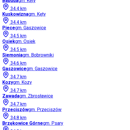
Babuda
gm.
Kęty
34.4
km
Kuskowizna
gm.
Kęty
34.4
km
Piece
gm.
Gaszowice
34.5
km
Osiek
gm.
Osiek
34.5
km
Siemonia
gm.
Bobrowniki
34.6
km
Gaszowice
gm.
Gaszowice
34.7
km
Kozy
gm.
Kozy
34.7
km
Zawada
gm.
Zbrosławice
34.7
km
Przeciszów
gm.
Przeciszów
34.8
km
Brzękowice Górne
gm.
Psary