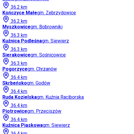
36.2
km
Kończyce Małe
gm.
Zebrzydowice
36.2
km
Myszkowice
gm.
Bobrowniki
36.3
km
Kuźnica Podleśna
gm.
Siewierz
36.3
km
Sierakowice
gm.
Sośnicowice
36.3
km
Pogorzyce
gm.
Chrzanów
36.4
km
Skrbeńsko
gm.
Godów
36.4
km
Ruda Kozielska
gm.
Kuźnia Raciborska
36.4
km
Piotrowice
gm.
Przeciszów
36.4
km
Kuźnica Piaskowa
gm.
Siewierz
36.4
km