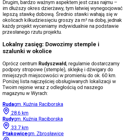
Drugim, bardzo ważnym aspektem jest czas najmu –
im dłuższy okres dzierżawy, tym łatwiej wynegocjować
lepszą stawkę dobową. Średnio stawki wahają się w
okolicach kilkudziesięciu groszy za m² na dobę, jednak
każdy projekt wyceniamy indywidualnie na podstawie
przesłanego rzutu projektu.
Lokalny zasięg: Dowozimy stemple i
szalunki w okolice
Oprócz centrum
Rudyszwałd
, regularnie dostarczamy
podpory stropowe (stemple), sklejkę i dźwigary do
mniejszych miejscowości w promieniu do ok. 60 km.
Poniżej lista najczęściej obsługiwanych lokalizacji w
Twoim rejonie wraz z odległością od naszego
magazynu w Wyrach:
Ruda
gm.
Kuźnia Raciborska
28.6
km
Rudy
gm.
Kuźnia Raciborska
33.7
km
Ptakowice
gm.
Zbrosławice