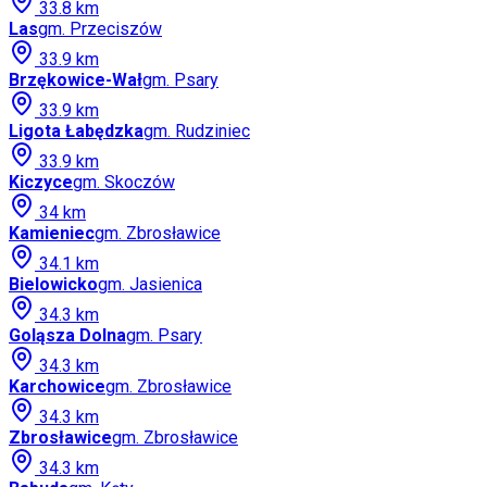
33.8
km
Las
gm.
Przeciszów
33.9
km
Brzękowice-Wał
gm.
Psary
33.9
km
Ligota Łabędzka
gm.
Rudziniec
33.9
km
Kiczyce
gm.
Skoczów
34
km
Kamieniec
gm.
Zbrosławice
34.1
km
Bielowicko
gm.
Jasienica
34.3
km
Goląsza Dolna
gm.
Psary
34.3
km
Karchowice
gm.
Zbrosławice
34.3
km
Zbrosławice
gm.
Zbrosławice
34.3
km