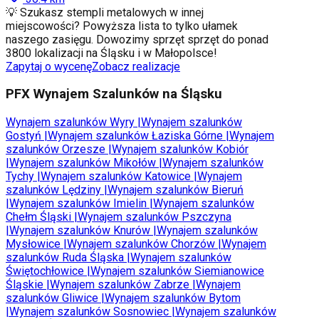
💡 Szukasz stempli metalowych w innej
miejscowości? Powyższa lista to tylko ułamek
naszego zasięgu. Dowozimy sprzęt sprzęt do ponad
3800 lokalizacji na Śląsku i w Małopolsce!
Zapytaj o wycenę
Zobacz realizacje
PFX Wynajem Szalunków na Śląsku
Wynajem szalunków
Wyry
|
Wynajem szalunków
Gostyń
|
Wynajem szalunków
Łaziska Górne
|
Wynajem
szalunków
Orzesze
|
Wynajem szalunków
Kobiór
|
Wynajem szalunków
Mikołów
|
Wynajem szalunków
Tychy
|
Wynajem szalunków
Katowice
|
Wynajem
szalunków
Lędziny
|
Wynajem szalunków
Bieruń
|
Wynajem szalunków
Imielin
|
Wynajem szalunków
Chełm Śląski
|
Wynajem szalunków
Pszczyna
|
Wynajem szalunków
Knurów
|
Wynajem szalunków
Mysłowice
|
Wynajem szalunków
Chorzów
|
Wynajem
szalunków
Ruda Śląska
|
Wynajem szalunków
Świętochłowice
|
Wynajem szalunków
Siemianowice
Śląskie
|
Wynajem szalunków
Zabrze
|
Wynajem
szalunków
Gliwice
|
Wynajem szalunków
Bytom
|
Wynajem szalunków
Sosnowiec
|
Wynajem szalunków