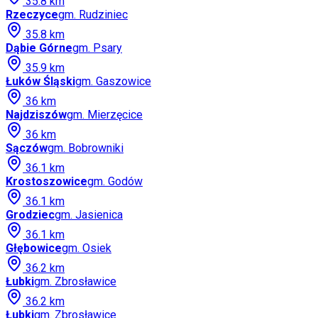
35.8
km
Rzeczyce
gm.
Rudziniec
35.8
km
Dąbie Górne
gm.
Psary
35.9
km
Łuków Śląski
gm.
Gaszowice
36
km
Najdziszów
gm.
Mierzęcice
36
km
Sączów
gm.
Bobrowniki
36.1
km
Krostoszowice
gm.
Godów
36.1
km
Grodziec
gm.
Jasienica
36.1
km
Głębowice
gm.
Osiek
36.2
km
Łubki
gm.
Zbrosławice
36.2
km
Łubki
gm.
Zbrosławice