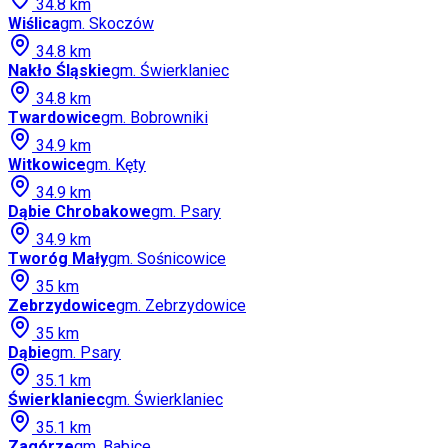
34.8
km
Wiślica
gm.
Skoczów
34.8
km
Nakło Śląskie
gm.
Świerklaniec
34.8
km
Twardowice
gm.
Bobrowniki
34.9
km
Witkowice
gm.
Kęty
34.9
km
Dąbie Chrobakowe
gm.
Psary
34.9
km
Tworóg Mały
gm.
Sośnicowice
35
km
Zebrzydowice
gm.
Zebrzydowice
35
km
Dąbie
gm.
Psary
35.1
km
Świerklaniec
gm.
Świerklaniec
35.1
km
Zagórze
gm.
Babice