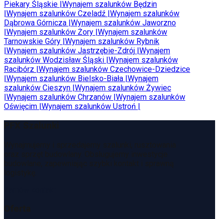
Piekary Śląskie
|
Wynajem szalunków
Będzin
|
Wynajem szalunków
Czeladź
|
Wynajem szalunków
Dąbrowa Górnicza
|
Wynajem szalunków
Jaworzno
|
Wynajem szalunków
Żory
|
Wynajem szalunków
Tarnowskie Góry
|
Wynajem szalunków
Rybnik
|
Wynajem szalunków
Jastrzębie-Zdrój
|
Wynajem
szalunków
Wodzisław Śląski
|
Wynajem szalunków
Racibórz
|
Wynajem szalunków
Czechowice-Dziedzice
|
Wynajem szalunków
Bielsko-Biała
|
Wynajem
szalunków
Cieszyn
|
Wynajem szalunków
Żywiec
|
Wynajem szalunków
Chrzanów
|
Wynajem szalunków
Oświęcim
|
Wynajem szalunków
Ustroń
|
PFX Szalunki
Wynajmujemy i sprzedajemy szalunki, rusztowania
oraz sprzęt budowlany. Obsługujemy inwestycje
budowlane, zapewniając szybki kontakt i sprawną
logistykę.
Zamów kontakt
Oferta