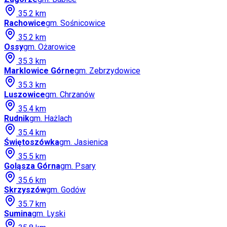
35.2
km
Rachowice
gm.
Sośnicowice
35.2
km
Ossy
gm.
Ożarowice
35.3
km
Marklowice Górne
gm.
Zebrzydowice
35.3
km
Luszowice
gm.
Chrzanów
35.4
km
Rudnik
gm.
Hażlach
35.4
km
Świętoszówka
gm.
Jasienica
35.5
km
Goląsza Górna
gm.
Psary
35.6
km
Skrzyszów
gm.
Godów
35.7
km
Sumina
gm.
Lyski