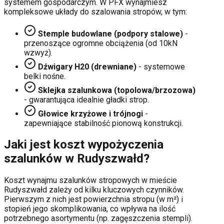
systemem gospodarczym. W PFX wynajmiesz
kompleksowe układy do szalowania stropów, w tym:
Stemple budowlane (podpory stalowe)
-
przenoszące ogromne obciążenia (od 10kN
wzwyż).
Dźwigary H20 (drewniane)
- systemowe
belki nośne.
Sklejka szalunkowa (topolowa/brzozowa)
- gwarantująca idealnie gładki strop.
Głowice krzyżowe i trójnogi
-
zapewniające stabilność pionową konstrukcji.
Jaki jest koszt wypożyczenia
szalunków w
Rudyszwałd
?
Koszt wynajmu szalunków stropowych w mieście
Rudyszwałd
zależy od kilku kluczowych czynników.
Pierwszym z nich jest powierzchnia stropu (w m²) i
stopień jego skomplikowania, co wpływa na ilość
potrzebnego asortymentu (np. zagęszczenia stempli).