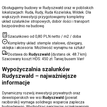
Obsługujemy budowy w
Rudyszwałd
oraz w pobliskich
lokalizacjach:
Ruda, Rudy, Ruda Kozielska, Wildek
. Dla
większych inwestycji przygotowujemy kompletny
układ szalunków stropowych, dobór ilości i transport
bezpośrednio na budowę.
Szacunkowo od 0,80 PLN netto / m2 / doba
Kompletny układ: stemple stalowe, dźwigary,
sklejka i akcesoria. Możliwość wynajmu na sztuki!
Dostawa do
Rudyszwałd
(dystans ok.
48.7
km).
Szacowany koszt HDS:
450
zł. Taniej busem Van!
Wypożyczalnia szalunków
Rudyszwałd
– najważniejsze
informacje
Dynamiczny rozwój inwestycji prywatnych oraz
deweloperskich
we wsi
Rudyszwałd
(powiat
raciborski
) wymaga solidnego wsparcia zaplecza
budowlanego. Wychodząc naprzeciw oczekiwaniom