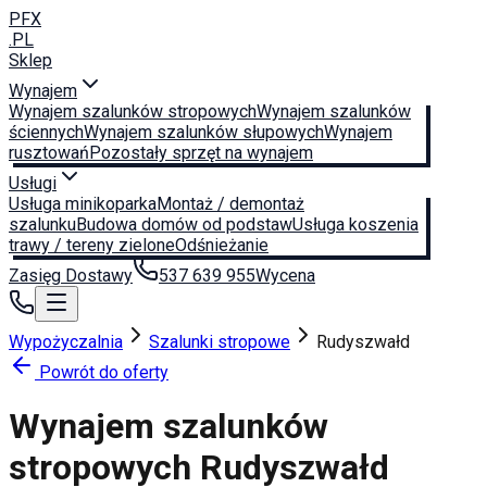
PFX
.PL
Sklep
Wynajem
Wynajem szalunków stropowych
Wynajem szalunków
ściennych
Wynajem szalunków słupowych
Wynajem
rusztowań
Pozostały sprzęt na wynajem
Usługi
Usługa minikoparka
Montaż / demontaż
szalunku
Budowa domów od podstaw
Usługa koszenia
trawy / tereny zielone
Odśnieżanie
Zasięg Dostawy
537 639 955
Wycena
Wypożyczalnia
Szalunki stropowe
Rudyszwałd
Powrót do oferty
Wynajem szalunków
stropowych
Rudyszwałd