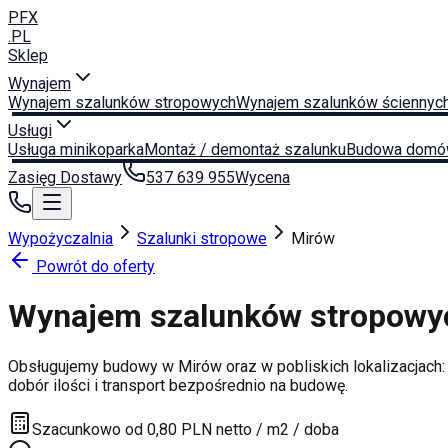
PFX
.PL
Sklep
Wynajem
Wynajem szalunków stropowych
Wynajem szalunków ściennyc
Usługi
Usługa minikoparka
Montaż / demontaż szalunku
Budowa domó
Zasięg Dostawy
537 639 955
Wycena
Wypożyczalnia
Szalunki stropowe
Mirów
Powrót do oferty
Wynajem szalunków stropow
Obsługujemy budowy w
Mirów
oraz w pobliskich lokalizacjach
dobór ilości i transport bezpośrednio na budowę.
Szacunkowo od 0,80 PLN netto / m2 / doba