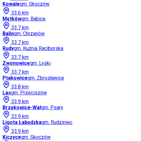
Kowale
gm.
Skoczów
33.6
km
Mętków
gm.
Babice
33.7
km
Balin
gm.
Chrzanów
33.7
km
Rudy
gm.
Kuźnia Raciborska
33.7
km
Zwonowice
gm.
Lyski
33.7
km
Ptakowice
gm.
Zbrosławice
33.8
km
Las
gm.
Przeciszów
33.9
km
Brzękowice-Wał
gm.
Psary
33.9
km
Ligota Łabędzka
gm.
Rudziniec
33.9
km
Kiczyce
gm.
Skoczów