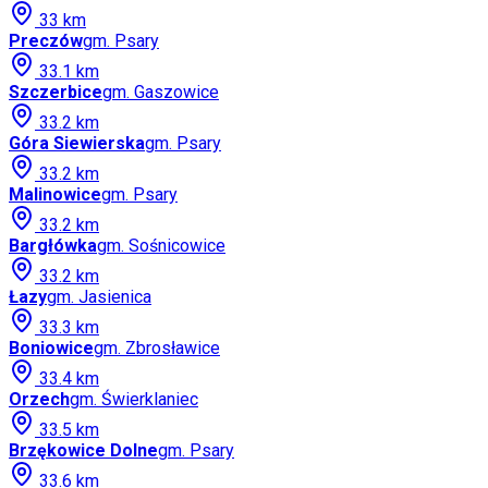
33
km
Preczów
gm.
Psary
33.1
km
Szczerbice
gm.
Gaszowice
33.2
km
Góra Siewierska
gm.
Psary
33.2
km
Malinowice
gm.
Psary
33.2
km
Bargłówka
gm.
Sośnicowice
33.2
km
Łazy
gm.
Jasienica
33.3
km
Boniowice
gm.
Zbrosławice
33.4
km
Orzech
gm.
Świerklaniec
33.5
km
Brzękowice Dolne
gm.
Psary
33.6
km