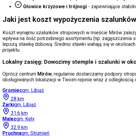
Głowice krzyżowe i trójnogi
- zapewniające stabiln
Jaki jest koszt wypożyczenia szalunkó
Koszt wynajmu szalunków stropowych w mieście
Mirów
zależy
wpływa na ilość potrzebnego asortymentu (np. zagęszczenia s
lepszą stawkę dobową. Średnio stawki wahają się w okolicach 
projektu.
Lokalny zasięg: Dowozimy stemple i szalunki w oko
Oprócz centrum
Mirów
, regularnie dostarczamy podpory stropo
obsługiwanych lokalizacji w Twoim rejonie wraz z odległości
Gromiec
gm.
Libiąż
28
km
Żarki
gm.
Libiąż
31.6
km
Malec
gm.
Kęty
32.9
km
Pruchna
gm.
Strumień