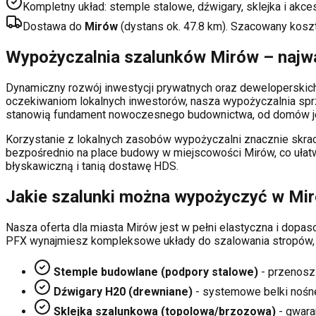
Kompletny układ: stemple stalowe, dźwigary, sklejka i akce
Dostawa do
Mirów
(dystans ok.
47.8
km). Szacowany kosz
Wypożyczalnia szalunków
Mirów
– najw
Dynamiczny rozwój inwestycji prywatnych oraz deweloperski
oczekiwaniom lokalnych inwestorów, nasza wypożyczalnia sp
stanowią fundament nowoczesnego budownictwa, od domów je
Korzystanie z lokalnych zasobów wypożyczalni znacznie skrac
bezpośrednio na place budowy w miejscowości
Mirów
, co uła
błyskawiczną i tanią dostawę HDS.
Jakie szalunki można wypożyczyć w
Mi
Nasza oferta dla miasta
Mirów
jest w pełni elastyczna i dop
PFX wynajmiesz kompleksowe układy do szalowania stropów,
Stemple budowlane (podpory stalowe)
- przenosz
Dźwigary H20 (drewniane)
- systemowe belki nośn
Sklejka szalunkowa (topolowa/brzozowa)
- gwaran