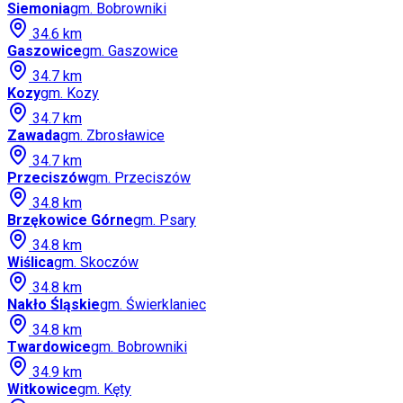
Siemonia
gm.
Bobrowniki
34.6
km
Gaszowice
gm.
Gaszowice
34.7
km
Kozy
gm.
Kozy
34.7
km
Zawada
gm.
Zbrosławice
34.7
km
Przeciszów
gm.
Przeciszów
34.8
km
Brzękowice Górne
gm.
Psary
34.8
km
Wiślica
gm.
Skoczów
34.8
km
Nakło Śląskie
gm.
Świerklaniec
34.8
km
Twardowice
gm.
Bobrowniki
34.9
km
Witkowice
gm.
Kęty