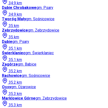
34.9
km
Dąbie Chrobakowe
gm.
Psary
34.9
km
Tworóg Mały
gm.
Sośnicowice
35
km
Zebrzydowice
gm.
Zebrzydowice
35
km
Dąbie
gm.
Psary
35.1
km
Świerklaniec
gm.
Świerklaniec
35.1
km
Zagórze
gm.
Babice
35.2
km
Rachowice
gm.
Sośnicowice
35.2
km
Ossy
gm.
Ożarowice
35.3
km
Marklowice Górne
gm.
Zebrzydowice
35.3
km