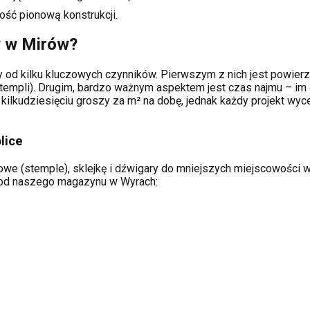
ość pionową konstrukcji.
w w
Mirów
?
 od kilku kluczowych czynników. Pierwszym z nich jest powierzc
templi). Drugim, bardzo ważnym aspektem jest czas najmu – im 
kilkudziesięciu groszy za m² na dobę, jednak każdy projekt wy
lice
we (stemple), sklejkę i dźwigary do mniejszych miejscowości w p
ą od naszego magazynu w Wyrach: