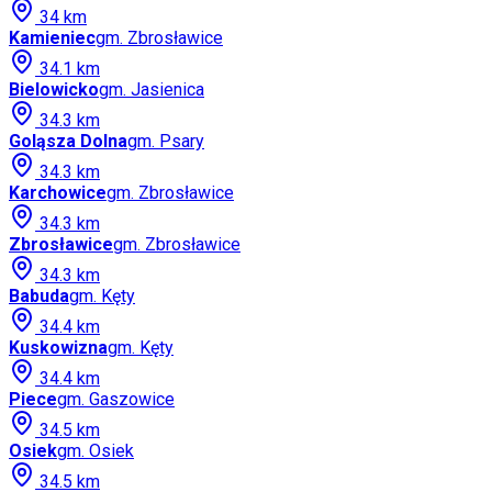
34
km
Kamieniec
gm.
Zbrosławice
34.1
km
Bielowicko
gm.
Jasienica
34.3
km
Goląsza Dolna
gm.
Psary
34.3
km
Karchowice
gm.
Zbrosławice
34.3
km
Zbrosławice
gm.
Zbrosławice
34.3
km
Babuda
gm.
Kęty
34.4
km
Kuskowizna
gm.
Kęty
34.4
km
Piece
gm.
Gaszowice
34.5
km
Osiek
gm.
Osiek
34.5
km