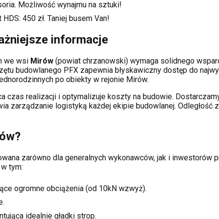
soria. Możliwość wynajmu na sztuki!
t HDS:
450
zł. Taniej busem Van!
ażniejsze informacje
ch
we wsi
Mirów
(powiat
chrzanowski
) wymaga solidnego wspar
rzętu budowlanego PFX zapewnia błyskawiczny dostęp do najwy
dnorodzinnych po obiekty w rejonie
Mirów
.
a czas realizacji i optymalizuje koszty na budowie. Dostarcz
twia zarządzanie logistyką każdej ekipie budowlanej.
Odległość z
rów
?
asowana zarówno dla generalnych wykonawców, jak i inwestoró
 w tym:
ące ogromne obciążenia (od 10kN wzwyż).
e.
tująca idealnie gładki strop.