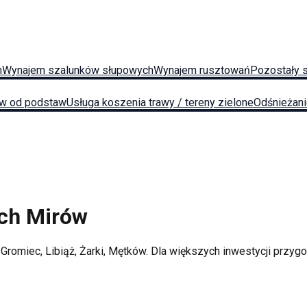
h
Wynajem szalunków słupowych
Wynajem rusztowań
Pozostały 
w od podstaw
Usługa koszenia trawy / tereny zielone
Odśnieżan
ych
Mirów
:
Gromiec, Libiąż, Żarki, Mętków
. Dla większych inwestycji przy