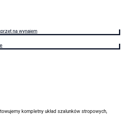
sprzęt na wynajem
ie
gotowujemy kompletny układ szalunków stropowych,