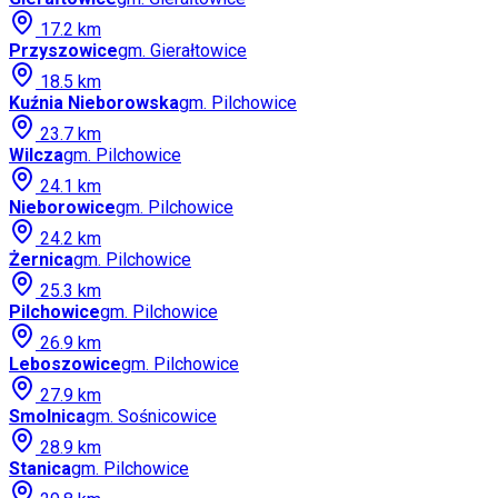
17.2
km
Przyszowice
gm.
Gierałtowice
18.5
km
Kuźnia Nieborowska
gm.
Pilchowice
23.7
km
Wilcza
gm.
Pilchowice
24.1
km
Nieborowice
gm.
Pilchowice
24.2
km
Żernica
gm.
Pilchowice
25.3
km
Pilchowice
gm.
Pilchowice
26.9
km
Leboszowice
gm.
Pilchowice
27.9
km
Smolnica
gm.
Sośnicowice
28.9
km
Stanica
gm.
Pilchowice