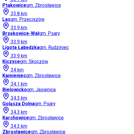
Ptakowice
gm.
Zbrosławice
33.8
km
Las
gm.
Przeciszów
33.9
km
Brzękowice-Wał
gm.
Psary
33.9
km
Ligota Łabędzka
gm.
Rudziniec
33.9
km
Kiczyce
gm.
Skoczów
34
km
Kamieniec
gm.
Zbrosławice
34.1
km
Bielowicko
gm.
Jasienica
34.3
km
Goląsza Dolna
gm.
Psary
34.3
km
Karchowice
gm.
Zbrosławice
34.3
km
Zbrosławice
gm.
Zbrosławice