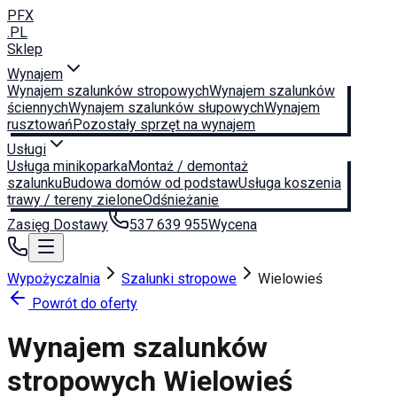
PFX
.PL
Sklep
Wynajem
Wynajem szalunków stropowych
Wynajem szalunków
ściennych
Wynajem szalunków słupowych
Wynajem
rusztowań
Pozostały sprzęt na wynajem
Usługi
Usługa minikoparka
Montaż / demontaż
szalunku
Budowa domów od podstaw
Usługa koszenia
trawy / tereny zielone
Odśnieżanie
Zasięg Dostawy
537 639 955
Wycena
Wypożyczalnia
Szalunki stropowe
Wielowieś
Powrót do oferty
Wynajem szalunków
stropowych
Wielowieś