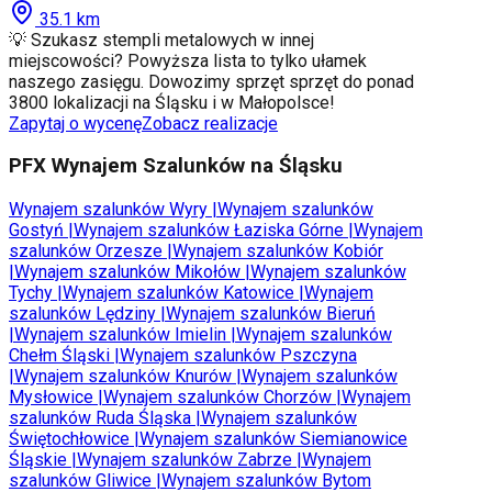
35.1
km
💡 Szukasz stempli metalowych w innej
miejscowości? Powyższa lista to tylko ułamek
naszego zasięgu. Dowozimy sprzęt sprzęt do ponad
3800 lokalizacji na Śląsku i w Małopolsce!
Zapytaj o wycenę
Zobacz realizacje
PFX Wynajem Szalunków na Śląsku
Wynajem szalunków
Wyry
|
Wynajem szalunków
Gostyń
|
Wynajem szalunków
Łaziska Górne
|
Wynajem
szalunków
Orzesze
|
Wynajem szalunków
Kobiór
|
Wynajem szalunków
Mikołów
|
Wynajem szalunków
Tychy
|
Wynajem szalunków
Katowice
|
Wynajem
szalunków
Lędziny
|
Wynajem szalunków
Bieruń
|
Wynajem szalunków
Imielin
|
Wynajem szalunków
Chełm Śląski
|
Wynajem szalunków
Pszczyna
|
Wynajem szalunków
Knurów
|
Wynajem szalunków
Mysłowice
|
Wynajem szalunków
Chorzów
|
Wynajem
szalunków
Ruda Śląska
|
Wynajem szalunków
Świętochłowice
|
Wynajem szalunków
Siemianowice
Śląskie
|
Wynajem szalunków
Zabrze
|
Wynajem
szalunków
Gliwice
|
Wynajem szalunków
Bytom