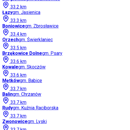
33.2
km
Łazy
gm.
Jasienica
33.3
km
Boniowice
gm.
Zbrosławice
33.4
km
Orzech
gm.
Świerklaniec
33.5
km
Brzękowice Dolne
gm.
Psary
33.6
km
Kowale
gm.
Skoczów
33.6
km
Mętków
gm.
Babice
33.7
km
Balin
gm.
Chrzanów
33.7
km
Rudy
gm.
Kuźnia Raciborska
33.7
km
Zwonowice
gm.
Lyski
33.7
km