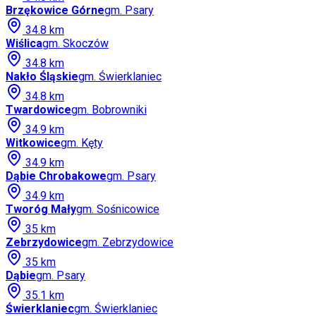
Brzękowice Górne
gm.
Psary
34.8
km
Wiślica
gm.
Skoczów
34.8
km
Nakło Śląskie
gm.
Świerklaniec
34.8
km
Twardowice
gm.
Bobrowniki
34.9
km
Witkowice
gm.
Kęty
34.9
km
Dąbie Chrobakowe
gm.
Psary
34.9
km
Tworóg Mały
gm.
Sośnicowice
35
km
Zebrzydowice
gm.
Zebrzydowice
35
km
Dąbie
gm.
Psary
35.1
km
Świerklaniec
gm.
Świerklaniec