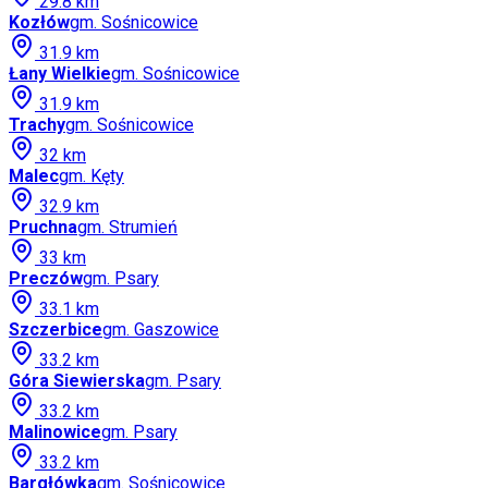
29.8
km
Kozłów
gm.
Sośnicowice
31.9
km
Łany Wielkie
gm.
Sośnicowice
31.9
km
Trachy
gm.
Sośnicowice
32
km
Malec
gm.
Kęty
32.9
km
Pruchna
gm.
Strumień
33
km
Preczów
gm.
Psary
33.1
km
Szczerbice
gm.
Gaszowice
33.2
km
Góra Siewierska
gm.
Psary
33.2
km
Malinowice
gm.
Psary
33.2
km
Bargłówka
gm.
Sośnicowice