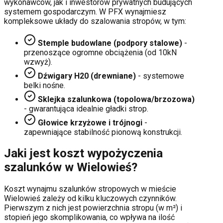
wykonawców, jak i inwestorów prywatnych budujących
systemem gospodarczym. W PFX wynajmiesz
kompleksowe układy do szalowania stropów, w tym:
Stemple budowlane (podpory stalowe)
-
przenoszące ogromne obciążenia (od 10kN
wzwyż).
Dźwigary H20 (drewniane)
- systemowe
belki nośne.
Sklejka szalunkowa (topolowa/brzozowa)
- gwarantująca idealnie gładki strop.
Głowice krzyżowe i trójnogi
-
zapewniające stabilność pionową konstrukcji.
Jaki jest koszt wypożyczenia
szalunków w
Wielowieś
?
Koszt wynajmu szalunków stropowych w mieście
Wielowieś
zależy od kilku kluczowych czynników.
Pierwszym z nich jest powierzchnia stropu (w m²) i
stopień jego skomplikowania, co wpływa na ilość