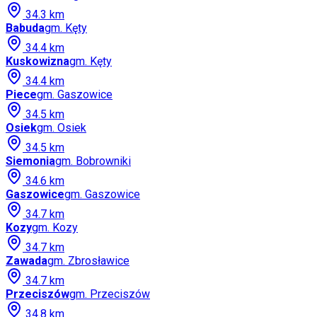
34.3
km
Babuda
gm.
Kęty
34.4
km
Kuskowizna
gm.
Kęty
34.4
km
Piece
gm.
Gaszowice
34.5
km
Osiek
gm.
Osiek
34.5
km
Siemonia
gm.
Bobrowniki
34.6
km
Gaszowice
gm.
Gaszowice
34.7
km
Kozy
gm.
Kozy
34.7
km
Zawada
gm.
Zbrosławice
34.7
km
Przeciszów
gm.
Przeciszów
34.8
km