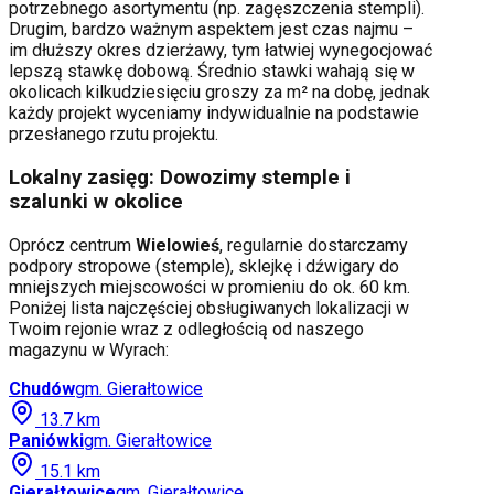
potrzebnego asortymentu (np. zagęszczenia stempli).
Drugim, bardzo ważnym aspektem jest czas najmu –
im dłuższy okres dzierżawy, tym łatwiej wynegocjować
lepszą stawkę dobową. Średnio stawki wahają się w
okolicach kilkudziesięciu groszy za m² na dobę, jednak
każdy projekt wyceniamy indywidualnie na podstawie
przesłanego rzutu projektu.
Lokalny zasięg: Dowozimy stemple i
szalunki w okolice
Oprócz centrum
Wielowieś
, regularnie dostarczamy
podpory stropowe (stemple), sklejkę i dźwigary do
mniejszych miejscowości w promieniu do ok. 60 km.
Poniżej lista najczęściej obsługiwanych lokalizacji w
Twoim rejonie wraz z odległością od naszego
magazynu w Wyrach:
Chudów
gm.
Gierałtowice
13.7
km
Paniówki
gm.
Gierałtowice
15.1
km
Gierałtowice
gm.
Gierałtowice