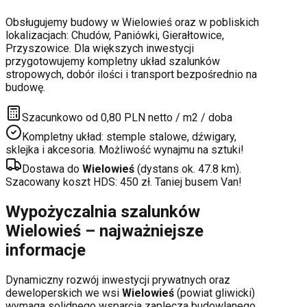
Obsługujemy budowy w
Wielowieś
oraz w pobliskich
lokalizacjach:
Chudów, Paniówki, Gierałtowice,
Przyszowice
. Dla większych inwestycji
przygotowujemy kompletny układ szalunków
stropowych, dobór ilości i transport bezpośrednio na
budowę.
Szacunkowo od 0,80 PLN netto / m2 / doba
Kompletny układ: stemple stalowe, dźwigary,
sklejka i akcesoria. Możliwość wynajmu na sztuki!
Dostawa do
Wielowieś
(dystans ok.
47.8
km).
Szacowany koszt HDS:
450
zł. Taniej busem Van!
Wypożyczalnia szalunków
Wielowieś
– najważniejsze
informacje
Dynamiczny rozwój inwestycji prywatnych oraz
deweloperskich
we wsi
Wielowieś
(powiat
gliwicki
)
wymaga solidnego wsparcia zaplecza budowlanego.