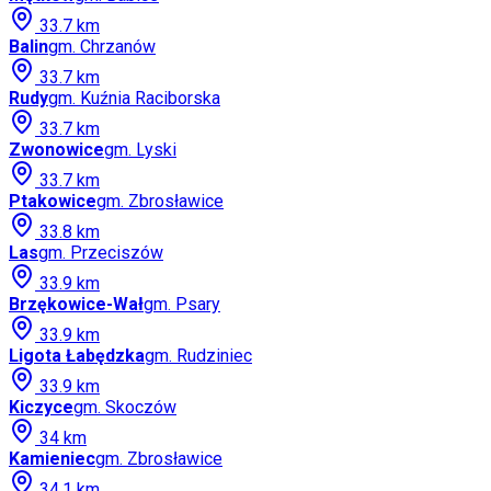
33.7
km
Balin
gm.
Chrzanów
33.7
km
Rudy
gm.
Kuźnia Raciborska
33.7
km
Zwonowice
gm.
Lyski
33.7
km
Ptakowice
gm.
Zbrosławice
33.8
km
Las
gm.
Przeciszów
33.9
km
Brzękowice-Wał
gm.
Psary
33.9
km
Ligota Łabędzka
gm.
Rudziniec
33.9
km
Kiczyce
gm.
Skoczów
34
km
Kamieniec
gm.
Zbrosławice
34.1
km