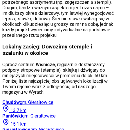
potrzebnego asortymentu (np. zagęszczenia stempli).
Drugim, bardzo ważnym aspektem jest czas najmu –
im dłuższy okres dzierżawy, tym łatwiej wynegocjować
lepszą stawkę dobową. Średnio stawki wahają się w
okolicach kilkudziesięciu groszy za m² na dobę, jednak
każdy projekt wyceniamy indywidualnie na podstawie
przesłanego rzutu projektu.
Lokalny zasięg: Dowozimy stemple i
szalunki w okolice
Oprócz centrum
Wiśnicze
, regularnie dostarczamy
podpory stropowe (stemple), sklejkę i dźwigary do
mniejszych miejscowości w promieniu do ok. 60 km.
Poniżej lista najczęściej obsługiwanych lokalizacji w
Twoim rejonie wraz z odległością od naszego
magazynu w Wyrach:
Chudów
gm.
Gierałtowice
13.7
km
Paniówki
gm.
Gierałtowice
15.1
km
Gierałtowice
gm.
Gierałtowice