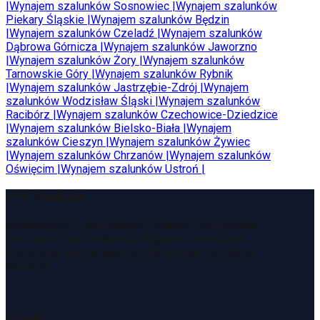
|
Wynajem szalunków
Sosnowiec
|
Wynajem szalunków
Piekary Śląskie
|
Wynajem szalunków
Będzin
|
Wynajem szalunków
Czeladź
|
Wynajem szalunków
Dąbrowa Górnicza
|
Wynajem szalunków
Jaworzno
|
Wynajem szalunków
Żory
|
Wynajem szalunków
Tarnowskie Góry
|
Wynajem szalunków
Rybnik
|
Wynajem szalunków
Jastrzębie-Zdrój
|
Wynajem
szalunków
Wodzisław Śląski
|
Wynajem szalunków
Racibórz
|
Wynajem szalunków
Czechowice-Dziedzice
|
Wynajem szalunków
Bielsko-Biała
|
Wynajem
szalunków
Cieszyn
|
Wynajem szalunków
Żywiec
|
Wynajem szalunków
Chrzanów
|
Wynajem szalunków
Oświęcim
|
Wynajem szalunków
Ustroń
|
PFX Szalunki
Wynajmujemy i sprzedajemy szalunki, rusztowania
oraz sprzęt budowlany. Obsługujemy inwestycje
budowlane, zapewniając szybki kontakt i sprawną
logistykę.
Zamów kontakt
Oferta