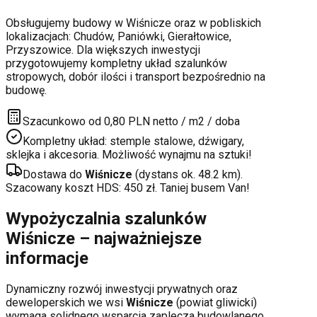
Obsługujemy budowy w
Wiśnicze
oraz w pobliskich
lokalizacjach:
Chudów, Paniówki, Gierałtowice,
Przyszowice
. Dla większych inwestycji
przygotowujemy kompletny układ szalunków
stropowych, dobór ilości i transport bezpośrednio na
budowę.
Szacunkowo od 0,80 PLN netto / m2 / doba
Kompletny układ: stemple stalowe, dźwigary,
sklejka i akcesoria. Możliwość wynajmu na sztuki!
Dostawa do
Wiśnicze
(dystans ok.
48.2
km).
Szacowany koszt HDS:
450
zł. Taniej busem Van!
Wypożyczalnia szalunków
Wiśnicze
– najważniejsze
informacje
Dynamiczny rozwój inwestycji prywatnych oraz
deweloperskich
we wsi
Wiśnicze
(powiat
gliwicki
)
wymaga solidnego wsparcia zaplecza budowlanego.