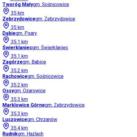
Tworóg Mały
gm.
Sośnicowice
35
km
Zebrzydowice
gm.
Zebrzydowice
35
km
Dąbie
gm.
Psary
35.1
km
Świerklaniec
gm.
Świerklaniec
35.1
km
Zagórze
gm.
Babice
35.2
km
Rachowice
gm.
Sośnicowice
35.2
km
Ossy
gm.
Ożarowice
35.3
km
Marklowice Górne
gm.
Zebrzydowice
35.3
km
Luszowice
gm.
Chrzanów
35.4
km
Rudnik
gm.
Hażlach