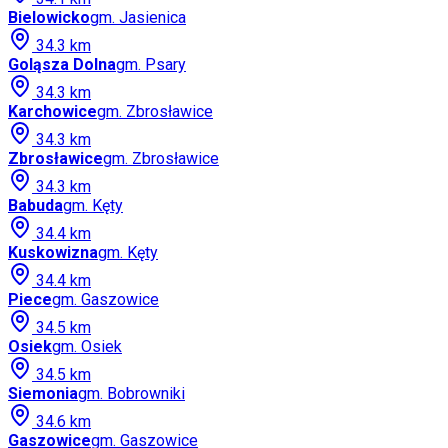
Bielowicko
gm.
Jasienica
34.3
km
Goląsza Dolna
gm.
Psary
34.3
km
Karchowice
gm.
Zbrosławice
34.3
km
Zbrosławice
gm.
Zbrosławice
34.3
km
Babuda
gm.
Kęty
34.4
km
Kuskowizna
gm.
Kęty
34.4
km
Piece
gm.
Gaszowice
34.5
km
Osiek
gm.
Osiek
34.5
km
Siemonia
gm.
Bobrowniki
34.6
km
Gaszowice
gm.
Gaszowice