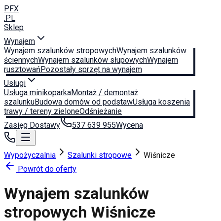
PFX
.PL
Sklep
Wynajem
Wynajem szalunków stropowych
Wynajem szalunków
ściennych
Wynajem szalunków słupowych
Wynajem
rusztowań
Pozostały sprzęt na wynajem
Usługi
Usługa minikoparka
Montaż / demontaż
szalunku
Budowa domów od podstaw
Usługa koszenia
trawy / tereny zielone
Odśnieżanie
Zasięg Dostawy
537 639 955
Wycena
Wypożyczalnia
Szalunki stropowe
Wiśnicze
Powrót do oferty
Wynajem szalunków
stropowych
Wiśnicze