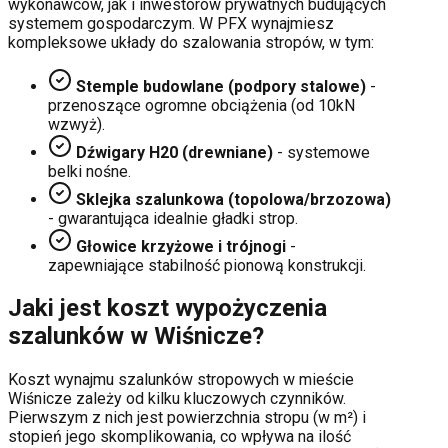
wykonawców, jak i inwestorów prywatnych budujących
systemem gospodarczym. W PFX wynajmiesz
kompleksowe układy do szalowania stropów, w tym:
Stemple budowlane (podpory stalowe)
-
przenoszące ogromne obciążenia (od 10kN
wzwyż).
Dźwigary H20 (drewniane)
- systemowe
belki nośne.
Sklejka szalunkowa (topolowa/brzozowa)
- gwarantująca idealnie gładki strop.
Głowice krzyżowe i trójnogi
-
zapewniające stabilność pionową konstrukcji.
Jaki jest koszt wypożyczenia
szalunków w
Wiśnicze
?
Koszt wynajmu szalunków stropowych w mieście
Wiśnicze
zależy od kilku kluczowych czynników.
Pierwszym z nich jest powierzchnia stropu (w m²) i
stopień jego skomplikowania, co wpływa na ilość