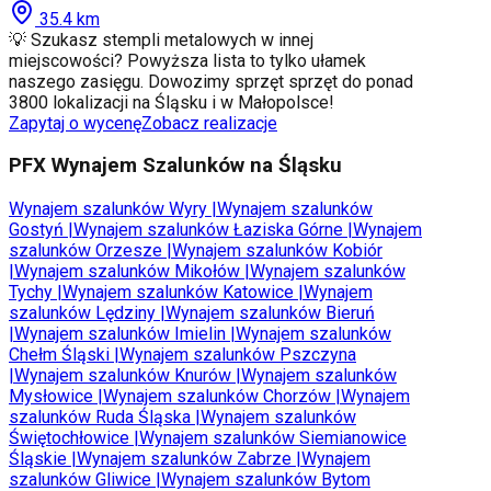
35.4
km
💡 Szukasz stempli metalowych w innej
miejscowości? Powyższa lista to tylko ułamek
naszego zasięgu. Dowozimy sprzęt sprzęt do ponad
3800 lokalizacji na Śląsku i w Małopolsce!
Zapytaj o wycenę
Zobacz realizacje
PFX Wynajem Szalunków na Śląsku
Wynajem szalunków
Wyry
|
Wynajem szalunków
Gostyń
|
Wynajem szalunków
Łaziska Górne
|
Wynajem
szalunków
Orzesze
|
Wynajem szalunków
Kobiór
|
Wynajem szalunków
Mikołów
|
Wynajem szalunków
Tychy
|
Wynajem szalunków
Katowice
|
Wynajem
szalunków
Lędziny
|
Wynajem szalunków
Bieruń
|
Wynajem szalunków
Imielin
|
Wynajem szalunków
Chełm Śląski
|
Wynajem szalunków
Pszczyna
|
Wynajem szalunków
Knurów
|
Wynajem szalunków
Mysłowice
|
Wynajem szalunków
Chorzów
|
Wynajem
szalunków
Ruda Śląska
|
Wynajem szalunków
Świętochłowice
|
Wynajem szalunków
Siemianowice
Śląskie
|
Wynajem szalunków
Zabrze
|
Wynajem
szalunków
Gliwice
|
Wynajem szalunków
Bytom