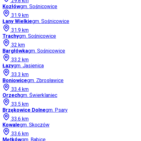
29.8
km
Kozłów
gm.
Sośnicowice
31.9
km
Łany Wielkie
gm.
Sośnicowice
31.9
km
Trachy
gm.
Sośnicowice
32
km
Bargłówka
gm.
Sośnicowice
33.2
km
Łazy
gm.
Jasienica
33.3
km
Boniowice
gm.
Zbrosławice
33.4
km
Orzech
gm.
Świerklaniec
33.5
km
Brzękowice Dolne
gm.
Psary
33.6
km
Kowale
gm.
Skoczów
33.6
km
Mętków
gm.
Babice