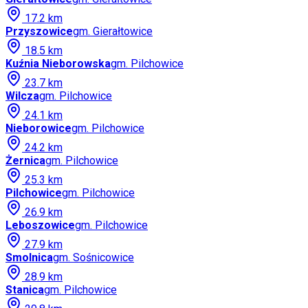
17.2
km
Przyszowice
gm.
Gierałtowice
18.5
km
Kuźnia Nieborowska
gm.
Pilchowice
23.7
km
Wilcza
gm.
Pilchowice
24.1
km
Nieborowice
gm.
Pilchowice
24.2
km
Żernica
gm.
Pilchowice
25.3
km
Pilchowice
gm.
Pilchowice
26.9
km
Leboszowice
gm.
Pilchowice
27.9
km
Smolnica
gm.
Sośnicowice
28.9
km
Stanica
gm.
Pilchowice