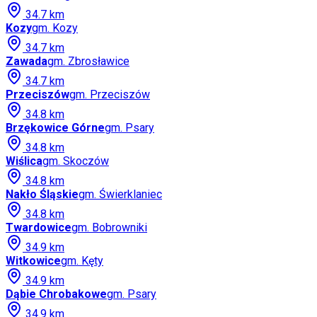
34.7
km
Kozy
gm.
Kozy
34.7
km
Zawada
gm.
Zbrosławice
34.7
km
Przeciszów
gm.
Przeciszów
34.8
km
Brzękowice Górne
gm.
Psary
34.8
km
Wiślica
gm.
Skoczów
34.8
km
Nakło Śląskie
gm.
Świerklaniec
34.8
km
Twardowice
gm.
Bobrowniki
34.9
km
Witkowice
gm.
Kęty
34.9
km
Dąbie Chrobakowe
gm.
Psary
34.9
km