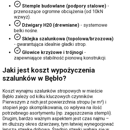
Stemple budowlane (podpory stalowe)
-
przenoszące ogromne obciążenia (od 10kN
wzwyż).
Dźwigary H20 (drewniane)
- systemowe
belki nośne.
Sklejka szalunkowa (topolowa/brzozowa)
- gwarantująca idealnie gładki strop.
Głowice krzyżowe i trójnogi
-
zapewniające stabilność pionową konstrukcji.
Jaki jest koszt wypożyczenia
szalunków w
Bębło
?
Koszt wynajmu szalunków stropowych w mieście
Bębło
zależy od kilku kluczowych czynników.
Pierwszym z nich jest powierzchnia stropu (w m²) i
stopień jego skomplikowania, co wpływa na ilość
potrzebnego asortymentu (np. zagęszczenia stempli).
Drugim, bardzo ważnym aspektem jest czas najmu –
im dłuższy okres dzierżawy, tym łatwiej wynegocjować
lepszą stawkę dobową. Średnio stawki wahają się w