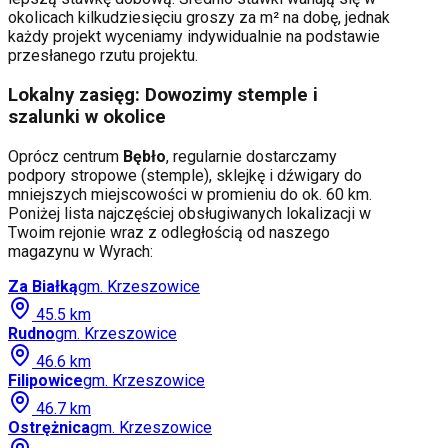
okolicach kilkudziesięciu groszy za m² na dobę, jednak
każdy projekt wyceniamy indywidualnie na podstawie
przesłanego rzutu projektu.
Lokalny zasięg: Dowozimy stemple i
szalunki w okolice
Oprócz centrum
Bębło
, regularnie dostarczamy
podpory stropowe (stemple), sklejkę i dźwigary do
mniejszych miejscowości w promieniu do ok. 60 km.
Poniżej lista najczęściej obsługiwanych lokalizacji w
Twoim rejonie wraz z odległością od naszego
magazynu w Wyrach:
Za Białką
gm.
Krzeszowice
45.5
km
Rudno
gm.
Krzeszowice
46.6
km
Filipowice
gm.
Krzeszowice
46.7
km
Ostrężnica
gm.
Krzeszowice