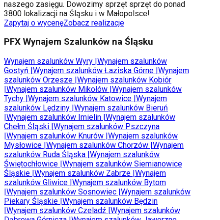
naszego zasięgu. Dowozimy sprzęt sprzęt do ponad
3800 lokalizacji na Śląsku i w Małopolsce!
Zapytaj o wycenę
Zobacz realizacje
PFX Wynajem Szalunków na Śląsku
Wynajem szalunków
Wyry
|
Wynajem szalunków
Gostyń
|
Wynajem szalunków
Łaziska Górne
|
Wynajem
szalunków
Orzesze
|
Wynajem szalunków
Kobiór
|
Wynajem szalunków
Mikołów
|
Wynajem szalunków
Tychy
|
Wynajem szalunków
Katowice
|
Wynajem
szalunków
Lędziny
|
Wynajem szalunków
Bieruń
|
Wynajem szalunków
Imielin
|
Wynajem szalunków
Chełm Śląski
|
Wynajem szalunków
Pszczyna
|
Wynajem szalunków
Knurów
|
Wynajem szalunków
Mysłowice
|
Wynajem szalunków
Chorzów
|
Wynajem
szalunków
Ruda Śląska
|
Wynajem szalunków
Świętochłowice
|
Wynajem szalunków
Siemianowice
Śląskie
|
Wynajem szalunków
Zabrze
|
Wynajem
szalunków
Gliwice
|
Wynajem szalunków
Bytom
|
Wynajem szalunków
Sosnowiec
|
Wynajem szalunków
Piekary Śląskie
|
Wynajem szalunków
Będzin
|
Wynajem szalunków
Czeladź
|
Wynajem szalunków
Dąbrowa Górnicza
|
Wynajem szalunków
Jaworzno