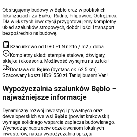
Obsługujemy budowy w
Bębło
oraz w pobliskich
lokalizacjach:
Za Białką, Rudno, Filipowice, Ostrężnica
.
Dla większych inwestycji przygotowujemy kompletny
układ szalunków stropowych, dobór ilości i transport
bezpośrednio na budowę.
Szacunkowo od 0,80 PLN netto / m2 / doba
Kompletny układ: stemple stalowe, dźwigary,
sklejka i akcesoria. Możliwość wynajmu na sztuki!
Dostawa do
Bębło
(dystans ok.
62.5
km).
Szacowany koszt HDS:
550
zł. Taniej busem Van!
Wypożyczalnia szalunków
Bębło
–
najważniejsze informacje
Dynamiczny rozwój inwestycji prywatnych oraz
deweloperskich
we wsi
Bębło
(powiat
krakowski
)
wymaga solidnego wsparcia zaplecza budowlanego.
Wychodząc naprzeciw oczekiwaniom lokalnych
inwestorów, nasza wypożyczalnia sprzętu