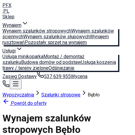
PFX
.PL
Sklep
Wynajem
Wynajem szalunków stropowych
Wynajem szalunków
ściennych
Wynajem szalunków słupowych
Wynajem
rusztowań
Pozostały sprzęt na wynajem
Usługi
Usługa minikoparka
Montaż / demontaż
szalunku
Budowa domów od podstaw
Usługa koszenia
trawy / tereny zielone
Odśnieżanie
Zasięg Dostawy
537 639 955
Wycena
Wypożyczalnia
Szalunki stropowe
Bębło
Powrót do oferty
Wynajem szalunków
stropowych
Bębło