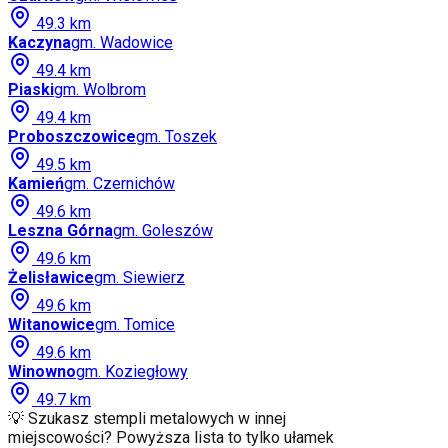
49.3
km
Kaczyna
gm.
Wadowice
49.4
km
Piaski
gm.
Wolbrom
49.4
km
Proboszczowice
gm.
Toszek
49.5
km
Kamień
gm.
Czernichów
49.6
km
Leszna Górna
gm.
Goleszów
49.6
km
Żelisławice
gm.
Siewierz
49.6
km
Witanowice
gm.
Tomice
49.6
km
Winowno
gm.
Koziegłowy
49.7
km
💡 Szukasz stempli metalowych w innej
miejscowości? Powyższa lista to tylko ułamek