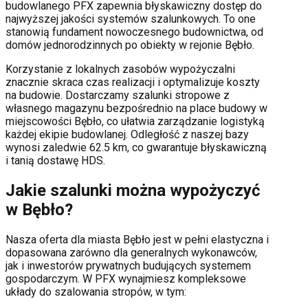
budowlanego PFX zapewnia błyskawiczny dostęp do
najwyższej jakości systemów szalunkowych. To one
stanowią fundament nowoczesnego budownictwa, od
domów jednorodzinnych po obiekty w rejonie
Bębło
.
Korzystanie z lokalnych zasobów wypożyczalni
znacznie skraca czas realizacji i optymalizuje koszty
na budowie. Dostarczamy szalunki stropowe z
własnego magazynu bezpośrednio na place budowy w
miejscowości
Bębło
, co ułatwia zarządzanie logistyką
każdej ekipie budowlanej.
Odległość z naszej bazy
wynosi zaledwie 62.5 km, co gwarantuje błyskawiczną
i tanią dostawę HDS.
Jakie szalunki można wypożyczyć
w
Bębło
?
Nasza oferta dla miasta
Bębło
jest w pełni elastyczna i
dopasowana zarówno dla generalnych wykonawców,
jak i inwestorów prywatnych budujących systemem
gospodarczym. W PFX wynajmiesz kompleksowe
układy do szalowania stropów, w tym: