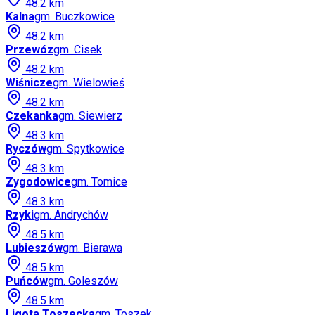
48.2
km
Kalna
gm.
Buczkowice
48.2
km
Przewóz
gm.
Cisek
48.2
km
Wiśnicze
gm.
Wielowieś
48.2
km
Czekanka
gm.
Siewierz
48.3
km
Ryczów
gm.
Spytkowice
48.3
km
Zygodowice
gm.
Tomice
48.3
km
Rzyki
gm.
Andrychów
48.5
km
Lubieszów
gm.
Bierawa
48.5
km
Puńców
gm.
Goleszów
48.5
km
Ligota Toszecka
gm.
Toszek