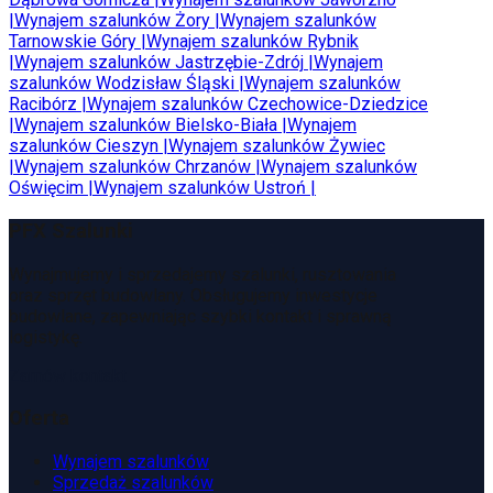
|
Wynajem szalunków
Żory
|
Wynajem szalunków
Tarnowskie Góry
|
Wynajem szalunków
Rybnik
|
Wynajem szalunków
Jastrzębie-Zdrój
|
Wynajem
szalunków
Wodzisław Śląski
|
Wynajem szalunków
Racibórz
|
Wynajem szalunków
Czechowice-Dziedzice
|
Wynajem szalunków
Bielsko-Biała
|
Wynajem
szalunków
Cieszyn
|
Wynajem szalunków
Żywiec
|
Wynajem szalunków
Chrzanów
|
Wynajem szalunków
Oświęcim
|
Wynajem szalunków
Ustroń
|
PFX Szalunki
Wynajmujemy i sprzedajemy szalunki, rusztowania
oraz sprzęt budowlany. Obsługujemy inwestycje
budowlane, zapewniając szybki kontakt i sprawną
logistykę.
Zamów kontakt
Oferta
Wynajem szalunków
Sprzedaż szalunków