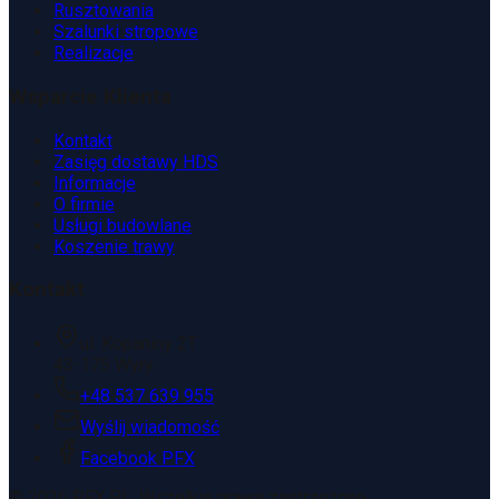
Rusztowania
Szalunki stropowe
Realizacje
Wsparcie Klienta
Kontakt
Zasięg dostawy HDS
Informacje
O firmie
Usługi budowlane
Koszenie trawy
Kontakt
ul. Kopaniny 2T
43-175 Wyry
+48 537 639 955
Wyślij wiadomość
Facebook PFX
©
2026
PFX.PL. Wszelkie prawa zastrzeżone.