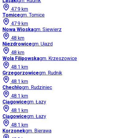
Lasaki
gm.
Rudnik
47.9
km
Tomice
gm.
Tomice
47.9
km
Nowa Wioska
gm.
Siewierz
48
km
Niezdrowice
gm.
Ujazd
48
km
Wola Filipowska
gm.
Krzeszowice
48.1
km
Grzegorzowice
gm.
Rudnik
48.1
km
Chechło
gm.
Rudziniec
48.1
km
Ciągowice
gm.
Łazy
48.1
km
Ciągowice
gm.
Łazy
48.1
km
Korzonek
gm.
Bierawa