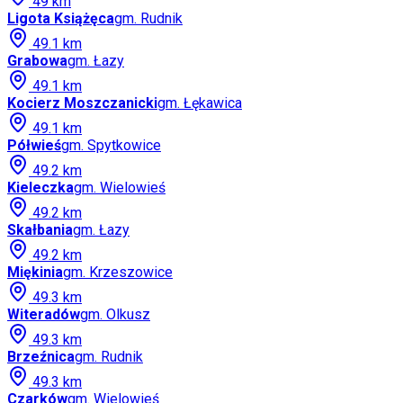
49
km
Ligota Książęca
gm.
Rudnik
49.1
km
Grabowa
gm.
Łazy
49.1
km
Kocierz Moszczanicki
gm.
Łękawica
49.1
km
Półwieś
gm.
Spytkowice
49.2
km
Kieleczka
gm.
Wielowieś
49.2
km
Skałbania
gm.
Łazy
49.2
km
Miękinia
gm.
Krzeszowice
49.3
km
Witeradów
gm.
Olkusz
49.3
km
Brzeźnica
gm.
Rudnik
49.3
km
Czarków
gm.
Wielowieś