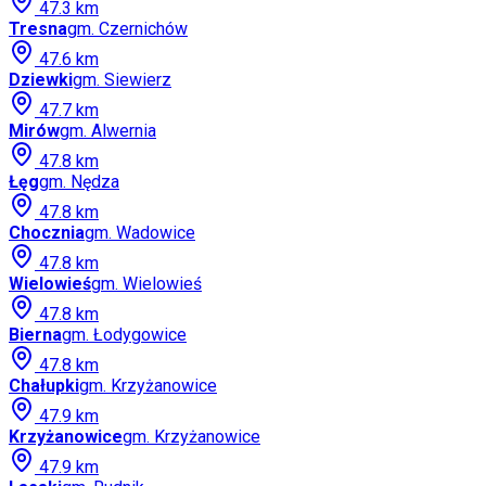
47.3
km
Tresna
gm.
Czernichów
47.6
km
Dziewki
gm.
Siewierz
47.7
km
Mirów
gm.
Alwernia
47.8
km
Łęg
gm.
Nędza
47.8
km
Chocznia
gm.
Wadowice
47.8
km
Wielowieś
gm.
Wielowieś
47.8
km
Bierna
gm.
Łodygowice
47.8
km
Chałupki
gm.
Krzyżanowice
47.9
km
Krzyżanowice
gm.
Krzyżanowice
47.9
km