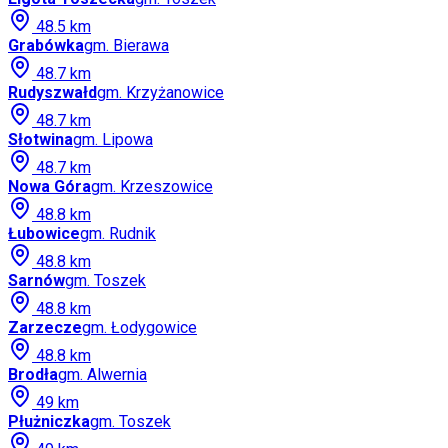
48.5
km
Grabówka
gm.
Bierawa
48.7
km
Rudyszwałd
gm.
Krzyżanowice
48.7
km
Słotwina
gm.
Lipowa
48.7
km
Nowa Góra
gm.
Krzeszowice
48.8
km
Łubowice
gm.
Rudnik
48.8
km
Sarnów
gm.
Toszek
48.8
km
Zarzecze
gm.
Łodygowice
48.8
km
Brodła
gm.
Alwernia
49
km
Płużniczka
gm.
Toszek