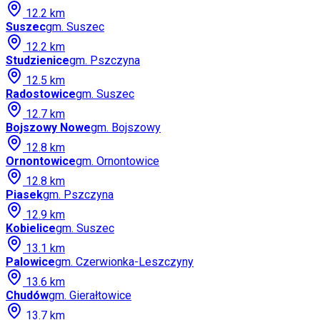
12.2
km
Suszec
gm.
Suszec
12.2
km
Studzienice
gm.
Pszczyna
12.5
km
Radostowice
gm.
Suszec
12.7
km
Bojszowy Nowe
gm.
Bojszowy
12.8
km
Ornontowice
gm.
Ornontowice
12.8
km
Piasek
gm.
Pszczyna
12.9
km
Kobielice
gm.
Suszec
13.1
km
Palowice
gm.
Czerwionka-Leszczyny
13.6
km
Chudów
gm.
Gierałtowice
13.7
km