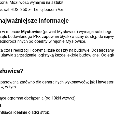
soria. Możliwość wynajmu na sztuki!
koszt HDS:
250
zł. Taniej busem Van!
najważniejsze informacje
ch
w mieście
Mysłowice
(powiat
Mysłowice
) wymaga solidnego
rzętu budowlanego PFX zapewnia błyskawiczny dostęp do najwy
dnorodzinnych po obiekty w rejonie
Mysłowice
.
a czas realizacji i optymalizuje koszty na budowie. Dostarcz
o ułatwia zarządzanie logistyką każdej ekipie budowlanej.
Odległ
słowice
?
 dopasowana zarówno dla generalnych wykonawców, jak i inwes
w, w tym:
ące ogromne obciążenia (od 10kN wzwyż).
e.
tująca idealnie gładki strop.