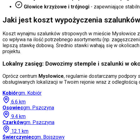
Głowice krzyżowe i trójnogi
- zapewniające stabiln
Jaki jest koszt wypożyczenia szalunkó
Koszt wynajmu szalunków stropowych w mieście
Mysłowice
z
co wpływa na ilość potrzebnego asortymentu (np. zagęszczeni
lepszą stawkę dobową. Średnio stawki wahają się w okolicach 
projektu.
Lokalny zasięg: Dowozimy stemple i szalunki w oko
Oprócz centrum
Mysłowice
, regularnie dostarczamy podpory s
obsługiwanych lokalizacji w Twoim rejonie wraz z odległości
Kobiór
gm.
Kobiór
6.6
km
Osowiec
gm.
Pszczyna
9.4
km
Czarków
gm.
Pszczyna
12.1
km
Świerczyniec
gm.
Bojszowy