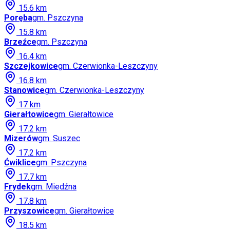
15.6
km
Poręba
gm.
Pszczyna
15.8
km
Brzeźce
gm.
Pszczyna
16.4
km
Szczejkowice
gm.
Czerwionka-Leszczyny
16.8
km
Stanowice
gm.
Czerwionka-Leszczyny
17
km
Gierałtowice
gm.
Gierałtowice
17.2
km
Mizerów
gm.
Suszec
17.2
km
Ćwiklice
gm.
Pszczyna
17.7
km
Frydek
gm.
Miedźna
17.8
km
Przyszowice
gm.
Gierałtowice
18.5
km