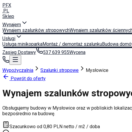
PFX
.PL
Sklep
Wynajem
Wynajem szalunków stropowych
Wynajem szalunków ściennyc
Usługi
Usługa minikoparka
Montaż / demontaż szalunku
Budowa domó
Zasięg Dostawy
537 639 955
Wycena
Wypożyczalnia
Szalunki stropowe
Mysłowice
Powrót do oferty
Wynajem szalunków stropow
Obsługujemy budowy w
Mysłowice
oraz w pobliskich lokalizac
bezpośrednio na budowę.
Szacunkowo od 0,80 PLN netto / m2 / doba