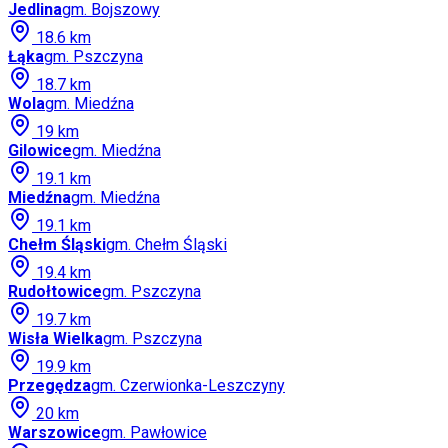
Jedlina
gm.
Bojszowy
18.6
km
Łąka
gm.
Pszczyna
18.7
km
Wola
gm.
Miedźna
19
km
Gilowice
gm.
Miedźna
19.1
km
Miedźna
gm.
Miedźna
19.1
km
Chełm Śląski
gm.
Chełm Śląski
19.4
km
Rudołtowice
gm.
Pszczyna
19.7
km
Wisła Wielka
gm.
Pszczyna
19.9
km
Przegędza
gm.
Czerwionka-Leszczyny
20
km
Warszowice
gm.
Pawłowice