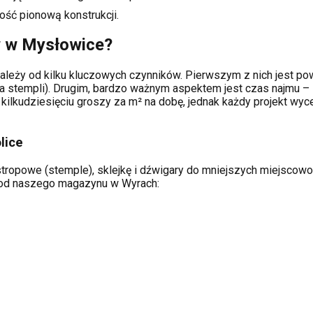
ość pionową konstrukcji.
w w
Mysłowice
?
ależy od kilku kluczowych czynników. Pierwszym z nich jest pow
a stempli). Drugim, bardzo ważnym aspektem jest czas najmu – 
kilkudziesięciu groszy za m² na dobę, jednak każdy projekt wy
lice
tropowe (stemple), sklejkę i dźwigary do mniejszych miejscowośc
ą od naszego magazynu w Wyrach: