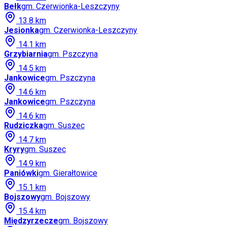
Bełk
gm.
Czerwionka-Leszczyny
13.8
km
Jesionka
gm.
Czerwionka-Leszczyny
14.1
km
Grzybiarnia
gm.
Pszczyna
14.5
km
Jankowice
gm.
Pszczyna
14.6
km
Jankowice
gm.
Pszczyna
14.6
km
Rudziczka
gm.
Suszec
14.7
km
Kryry
gm.
Suszec
14.9
km
Paniówki
gm.
Gierałtowice
15.1
km
Bojszowy
gm.
Bojszowy
15.4
km
Międzyrzecze
gm.
Bojszowy