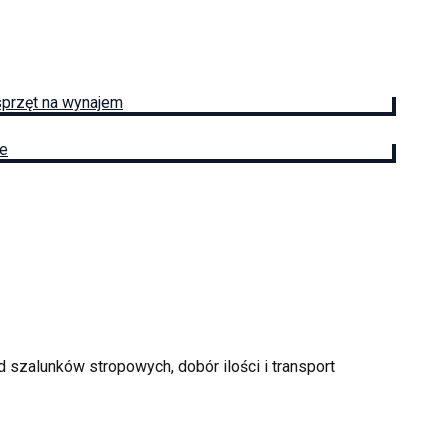
sprzęt na wynajem
ie
 szalunków stropowych, dobór ilości i transport