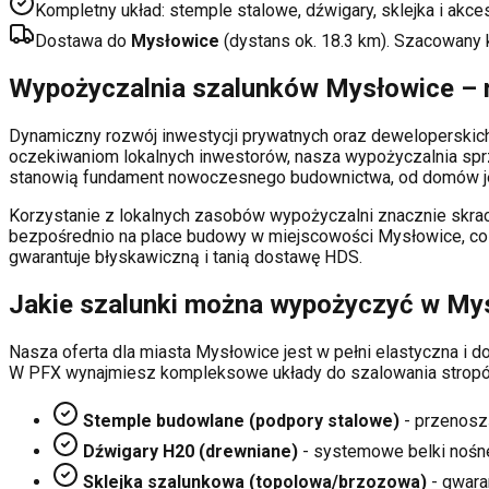
Kompletny układ: stemple stalowe, dźwigary, sklejka i akce
Dostawa do
Mysłowice
(dystans ok.
18.3
km). Szacowany 
Wypożyczalnia szalunków
Mysłowice
– 
Dynamiczny rozwój inwestycji prywatnych oraz deweloperski
oczekiwaniom lokalnych inwestorów, nasza wypożyczalnia sp
stanowią fundament nowoczesnego budownictwa, od domów je
Korzystanie z lokalnych zasobów wypożyczalni znacznie skrac
bezpośrednio na place budowy w miejscowości
Mysłowice
, c
gwarantuje błyskawiczną i tanią dostawę HDS.
Jakie szalunki można wypożyczyć w
My
Nasza oferta dla miasta
Mysłowice
jest w pełni elastyczna i
W PFX wynajmiesz kompleksowe układy do szalowania stropó
Stemple budowlane (podpory stalowe)
- przenosz
Dźwigary H20 (drewniane)
- systemowe belki nośn
Sklejka szalunkowa (topolowa/brzozowa)
- gwaran