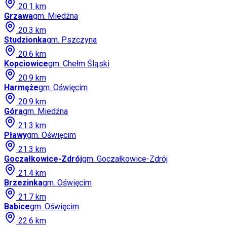
20.1
km
Grzawa
gm.
Miedźna
20.3
km
Studzionka
gm.
Pszczyna
20.6
km
Kopciowice
gm.
Chełm Śląski
20.9
km
Harmęże
gm.
Oświęcim
20.9
km
Góra
gm.
Miedźna
21.3
km
Pławy
gm.
Oświęcim
21.3
km
Goczałkowice-Zdrój
gm.
Goczałkowice-Zdrój
21.4
km
Brzezinka
gm.
Oświęcim
21.7
km
Babice
gm.
Oświęcim
22.6
km