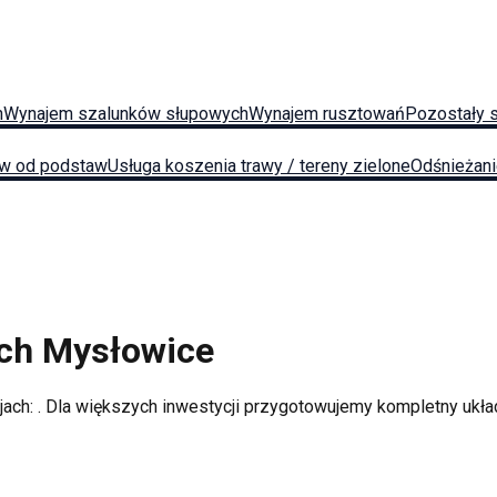
h
Wynajem szalunków słupowych
Wynajem rusztowań
Pozostały 
w od podstaw
Usługa koszenia trawy / tereny zielone
Odśnieżan
ych
Mysłowice
jach:
. Dla większych inwestycji przygotowujemy kompletny układ