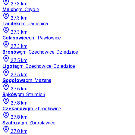
27.3
km
Mnich
gm.
Chybie
27.3
km
Landek
gm.
Jasienica
27.3
km
Golasowice
gm.
Pawłowice
27.3
km
Bronów
gm.
Czechowice-Dziedzice
27.5
km
Ligota
gm.
Czechowice-Dziedzice
27.5
km
Gogołowa
gm.
Mszana
27.6
km
Bąków
gm.
Strumień
27.8
km
Czekanów
gm.
Zbrosławice
27.8
km
Szałsza
gm.
Zbrosławice
27.8
km