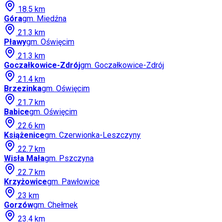
18.5
km
Góra
gm.
Miedźna
21.3
km
Pławy
gm.
Oświęcim
21.3
km
Goczałkowice-Zdrój
gm.
Goczałkowice-Zdrój
21.4
km
Brzezinka
gm.
Oświęcim
21.7
km
Babice
gm.
Oświęcim
22.6
km
Książenice
gm.
Czerwionka-Leszczyny
22.7
km
Wisła Mała
gm.
Pszczyna
22.7
km
Krzyżowice
gm.
Pawłowice
23
km
Gorzów
gm.
Chełmek
23.4
km