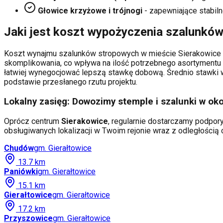
Głowice krzyżowe i trójnogi
- zapewniające stabiln
Jaki jest koszt wypożyczenia szalunkó
Koszt wynajmu szalunków stropowych w mieście
Sierakowice
skomplikowania, co wpływa na ilość potrzebnego asortymentu 
łatwiej wynegocjować lepszą stawkę dobową. Średnio stawki wa
podstawie przesłanego rzutu projektu.
Lokalny zasięg: Dowozimy stemple i szalunki w oko
Oprócz centrum
Sierakowice
, regularnie dostarczamy podpory
obsługiwanych lokalizacji w Twoim rejonie wraz z odległości
Chudów
gm.
Gierałtowice
13.7
km
Paniówki
gm.
Gierałtowice
15.1
km
Gierałtowice
gm.
Gierałtowice
17.2
km
Przyszowice
gm.
Gierałtowice