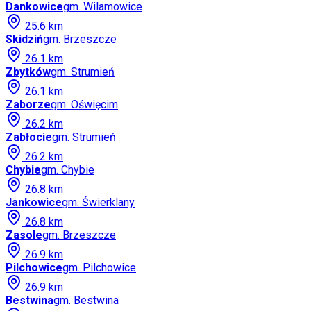
Dankowice
gm.
Wilamowice
25.6
km
Skidziń
gm.
Brzeszcze
26.1
km
Zbytków
gm.
Strumień
26.1
km
Zaborze
gm.
Oświęcim
26.2
km
Zabłocie
gm.
Strumień
26.2
km
Chybie
gm.
Chybie
26.8
km
Jankowice
gm.
Świerklany
26.8
km
Zasole
gm.
Brzeszcze
26.9
km
Pilchowice
gm.
Pilchowice
26.9
km
Bestwina
gm.
Bestwina