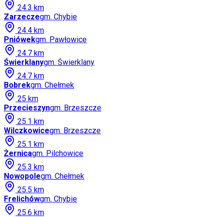
24.3
km
Zarzecze
gm.
Chybie
24.4
km
Pniówek
gm.
Pawłowice
24.7
km
Świerklany
gm.
Świerklany
24.7
km
Bobrek
gm.
Chełmek
25
km
Przecieszyn
gm.
Brzeszcze
25.1
km
Wilczkowice
gm.
Brzeszcze
25.1
km
Żernica
gm.
Pilchowice
25.3
km
Nowopole
gm.
Chełmek
25.5
km
Frelichów
gm.
Chybie
25.6
km