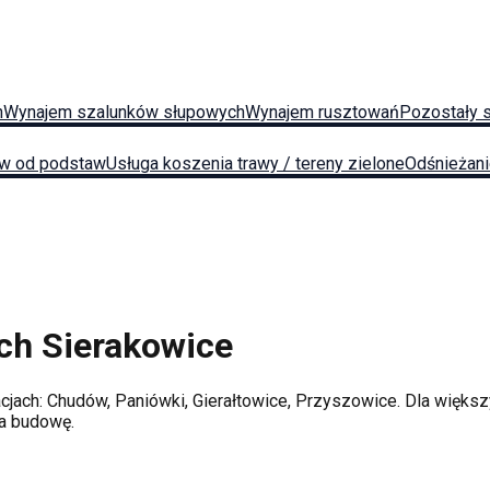
h
Wynajem szalunków słupowych
Wynajem rusztowań
Pozostały 
w od podstaw
Usługa koszenia trawy / tereny zielone
Odśnieżan
ych
Sierakowice
acjach:
Chudów, Paniówki, Gierałtowice, Przyszowice
. Dla więks
na budowę.