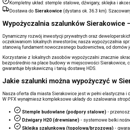
Kompletny układ: stemple stalowe, dźwigary, sklejka i akce
Dostawa do
Sierakowice
(dystans ok.
36.3
km). Szacowan
Wypożyczalnia szalunków
Sierakowice
–
Dynamiczny rozwój inwestycji prywatnych oraz deweloperski
oczekiwaniom lokalnych inwestorów, nasza wypożyczalnia sp
stanowią fundament nowoczesnego budownictwa, od domów je
Korzystanie z lokalnych zasobów wypożyczalni znacznie skrac
bezpośrednio na place budowy w miejscowości
Sierakowice
, 
gwarantuje błyskawiczną i tanią dostawę HDS.
Jakie szalunki można wypożyczyć w
Sie
Nasza oferta dla miasta
Sierakowice
jest w pełni elastyczna 
W PFX wynajmiesz kompleksowe układy do szalowania stropó
Stemple budowlane (podpory stalowe)
- przenosz
Dźwigary H20 (drewniane)
- systemowe belki nośn
Sklejka szalunkowa (topolowa/brzozowa)
- gwaran