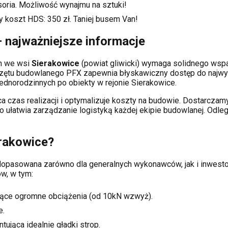
soria. Możliwość wynajmu na sztuki!
y koszt HDS:
350
zł. Taniej busem Van!
 najważniejsze informacje
ch
we wsi
Sierakowice
(powiat
gliwicki
) wymaga solidnego wsp
rzętu budowlanego PFX zapewnia błyskawiczny dostęp do najwy
dnorodzinnych po obiekty w rejonie
Sierakowice
.
a czas realizacji i optymalizuje koszty na budowie. Dostarcz
co ułatwia zarządzanie logistyką każdej ekipie budowlanej.
Odleg
rakowice
?
i dopasowana zarówno dla generalnych wykonawców, jak i inwe
w, w tym:
ące ogromne obciążenia (od 10kN wzwyż).
e.
tująca idealnie gładki strop.