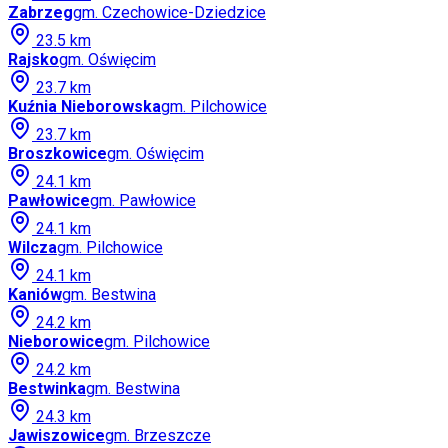
Zabrzeg
gm.
Czechowice-Dziedzice
23.5
km
Rajsko
gm.
Oświęcim
23.7
km
Kuźnia Nieborowska
gm.
Pilchowice
23.7
km
Broszkowice
gm.
Oświęcim
24.1
km
Pawłowice
gm.
Pawłowice
24.1
km
Wilcza
gm.
Pilchowice
24.1
km
Kaniów
gm.
Bestwina
24.2
km
Nieborowice
gm.
Pilchowice
24.2
km
Bestwinka
gm.
Bestwina
24.3
km
Jawiszowice
gm.
Brzeszcze