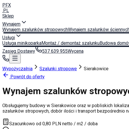
PFX
.PL
Sklep
Wynajem
Wynajem szalunków stropowych
Wynajem szalunków ściennyc
Usługi
Usługa minikoparka
Montaż / demontaż szalunku
Budowa domó
Zasięg Dostawy
537 639 955
Wycena
Wypożyczalnia
Szalunki stropowe
Sierakowice
Powrót do oferty
Wynajem szalunków stropow
Obsługujemy budowy w
Sierakowice
oraz w pobliskich lokaliz
szalunków stropowych, dobór ilości i transport bezpośrednio 
Szacunkowo od 0,80 PLN netto / m2 / doba