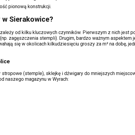
ość pionową konstrukcji.
w w
Sierakowice
?
zależy od kilku kluczowych czynników. Pierwszym z nich jest po
(np. zagęszczenia stempli). Drugim, bardzo ważnym aspektem je
hają się w okolicach kilkudziesięciu groszy za m² na dobę, jed
lice
 stropowe (stemple), sklejkę i dźwigary do mniejszych miejscowo
ą od naszego magazynu w Wyrach: