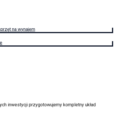
sprzęt na wynajem
ie
zych inwestycji przygotowujemy kompletny układ