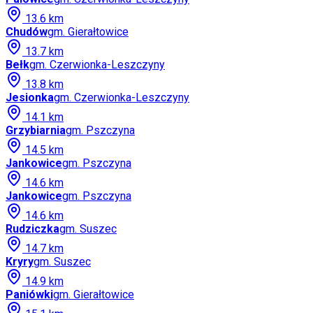
13.6
km
Chudów
gm.
Gierałtowice
13.7
km
Bełk
gm.
Czerwionka-Leszczyny
13.8
km
Jesionka
gm.
Czerwionka-Leszczyny
14.1
km
Grzybiarnia
gm.
Pszczyna
14.5
km
Jankowice
gm.
Pszczyna
14.6
km
Jankowice
gm.
Pszczyna
14.6
km
Rudziczka
gm.
Suszec
14.7
km
Kryry
gm.
Suszec
14.9
km
Paniówki
gm.
Gierałtowice