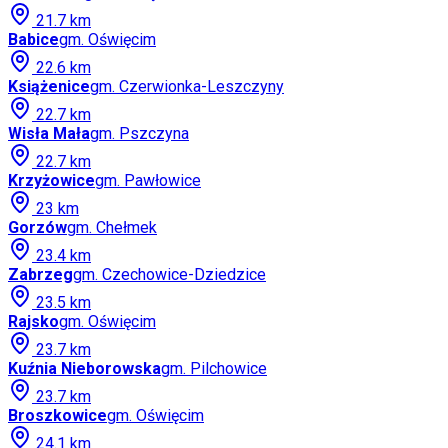
21.7
km
Babice
gm.
Oświęcim
22.6
km
Książenice
gm.
Czerwionka-Leszczyny
22.7
km
Wisła Mała
gm.
Pszczyna
22.7
km
Krzyżowice
gm.
Pawłowice
23
km
Gorzów
gm.
Chełmek
23.4
km
Zabrzeg
gm.
Czechowice-Dziedzice
23.5
km
Rajsko
gm.
Oświęcim
23.7
km
Kuźnia Nieborowska
gm.
Pilchowice
23.7
km
Broszkowice
gm.
Oświęcim
24.1
km