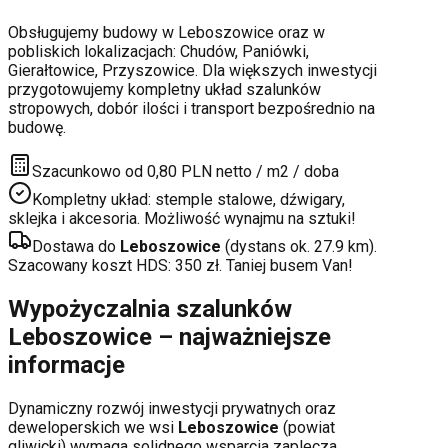
Obsługujemy budowy w
Leboszowice
oraz w
pobliskich lokalizacjach:
Chudów, Paniówki,
Gierałtowice, Przyszowice
. Dla większych inwestycji
przygotowujemy kompletny układ szalunków
stropowych, dobór ilości i transport bezpośrednio na
budowę.
Szacunkowo od 0,80 PLN netto / m2 / doba
Kompletny układ: stemple stalowe, dźwigary,
sklejka i akcesoria. Możliwość wynajmu na sztuki!
Dostawa do
Leboszowice
(dystans ok.
27.9
km).
Szacowany koszt HDS:
350
zł. Taniej busem Van!
Wypożyczalnia szalunków
Leboszowice
– najważniejsze
informacje
Dynamiczny rozwój inwestycji prywatnych oraz
deweloperskich
we wsi
Leboszowice
(powiat
gliwicki
) wymaga solidnego wsparcia zaplecza