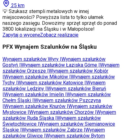
25
km
💡 Szukasz stempli metalowych w innej
miejscowości? Powyższa lista to tylko ułamek
naszego zasięgu. Dowozimy sprzęt sprzęt do ponad
3800 lokalizacji na Śląsku i w Małopolsce!
Zapytaj o wycenę
Zobacz realizacje
PFX Wynajem Szalunków na Śląsku
Wynajem szalunków
Wyry
|
Wynajem szalunków
Gostyń
|
Wynajem szalunków
Łaziska Górne
|
Wynajem
szalunków
Orzesze
|
Wynajem szalunków
Kobiór
|
Wynajem szalunków
Mikołów
|
Wynajem szalunków
Tychy
|
Wynajem szalunków
Katowice
|
Wynajem
szalunków
Lędziny
|
Wynajem szalunków
Bieruń
|
Wynajem szalunków
Imielin
|
Wynajem szalunków
Chełm Śląski
|
Wynajem szalunków
Pszczyna
|
Wynajem szalunków
Knurów
|
Wynajem szalunków
Mysłowice
|
Wynajem szalunków
Chorzów
|
Wynajem
szalunków
Ruda Śląska
|
Wynajem szalunków
Świętochłowice
|
Wynajem szalunków
Siemianowice
Śląskie
|
Wynajem szalunków
Zabrze
|
Wynajem
szalunków
Gliwice
|
Wynajem szalunków
Bytom