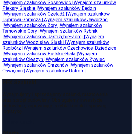
|
Wynajem szalunków
Sosnowiec
|
Wynajem szalunków
Piekary Śląskie
|
Wynajem szalunków
Będzin
|
Wynajem szalunków
Czeladź
|
Wynajem szalunków
Dąbrowa Górnicza
|
Wynajem szalunków
Jaworzno
|
Wynajem szalunków
Żory
|
Wynajem szalunków
Tarnowskie Góry
|
Wynajem szalunków
Rybnik
|
Wynajem szalunków
Jastrzębie-Zdrój
|
Wynajem
szalunków
Wodzisław Śląski
|
Wynajem szalunków
Racibórz
|
Wynajem szalunków
Czechowice-Dziedzice
|
Wynajem szalunków
Bielsko-Biała
|
Wynajem
szalunków
Cieszyn
|
Wynajem szalunków
Żywiec
|
Wynajem szalunków
Chrzanów
|
Wynajem szalunków
Oświęcim
|
Wynajem szalunków
Ustroń
|
PFX Szalunki
Wynajmujemy i sprzedajemy szalunki, rusztowania
oraz sprzęt budowlany. Obsługujemy inwestycje
budowlane, zapewniając szybki kontakt i sprawną
logistykę.
Zamów kontakt
Oferta