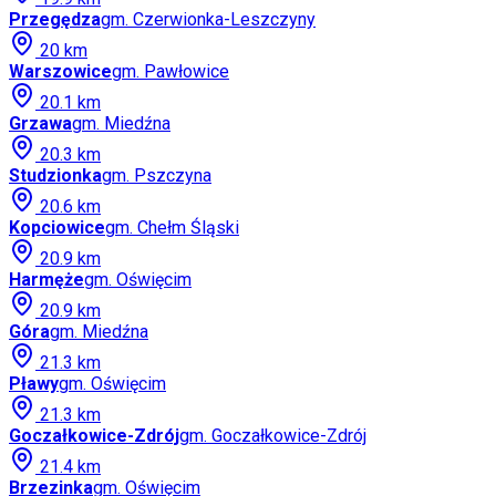
Przegędza
gm.
Czerwionka-Leszczyny
20
km
Warszowice
gm.
Pawłowice
20.1
km
Grzawa
gm.
Miedźna
20.3
km
Studzionka
gm.
Pszczyna
20.6
km
Kopciowice
gm.
Chełm Śląski
20.9
km
Harmęże
gm.
Oświęcim
20.9
km
Góra
gm.
Miedźna
21.3
km
Pławy
gm.
Oświęcim
21.3
km
Goczałkowice-Zdrój
gm.
Goczałkowice-Zdrój
21.4
km
Brzezinka
gm.
Oświęcim