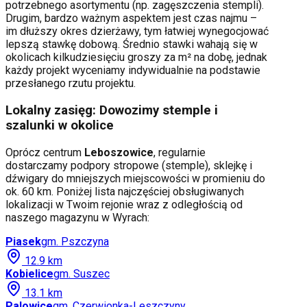
potrzebnego asortymentu (np. zagęszczenia stempli).
Drugim, bardzo ważnym aspektem jest czas najmu –
im dłuższy okres dzierżawy, tym łatwiej wynegocjować
lepszą stawkę dobową. Średnio stawki wahają się w
okolicach kilkudziesięciu groszy za m² na dobę, jednak
każdy projekt wyceniamy indywidualnie na podstawie
przesłanego rzutu projektu.
Lokalny zasięg: Dowozimy stemple i
szalunki w okolice
Oprócz centrum
Leboszowice
, regularnie
dostarczamy podpory stropowe (stemple), sklejkę i
dźwigary do mniejszych miejscowości w promieniu do
ok. 60 km. Poniżej lista najczęściej obsługiwanych
lokalizacji w Twoim rejonie wraz z odległością od
naszego magazynu w Wyrach:
Piasek
gm.
Pszczyna
12.9
km
Kobielice
gm.
Suszec
13.1
km
Palowice
gm.
Czerwionka-Leszczyny