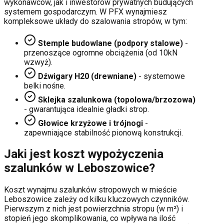
wykonawców, jak i inwestorów prywatnych budujących
systemem gospodarczym. W PFX wynajmiesz
kompleksowe układy do szalowania stropów, w tym:
Stemple budowlane (podpory stalowe)
-
przenoszące ogromne obciążenia (od 10kN
wzwyż).
Dźwigary H20 (drewniane)
- systemowe
belki nośne.
Sklejka szalunkowa (topolowa/brzozowa)
- gwarantująca idealnie gładki strop.
Głowice krzyżowe i trójnogi
-
zapewniające stabilność pionową konstrukcji.
Jaki jest koszt wypożyczenia
szalunków w
Leboszowice
?
Koszt wynajmu szalunków stropowych w mieście
Leboszowice
zależy od kilku kluczowych czynników.
Pierwszym z nich jest powierzchnia stropu (w m²) i
stopień jego skomplikowania, co wpływa na ilość