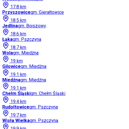
17.8
km
Przyszowice
gm.
Gierałtowice
18.5
km
Jedlina
gm.
Bojszowy
18.6
km
Łąka
gm.
Pszczyna
18.7
km
Wola
gm.
Miedźna
19
km
Gilowice
gm.
Miedźna
19.1
km
Miedźna
gm.
Miedźna
19.1
km
Chełm Śląski
gm.
Chełm Śląski
19.4
km
Rudołtowice
gm.
Pszczyna
19.7
km
Wisła Wielka
gm.
Pszczyna
19.9
km