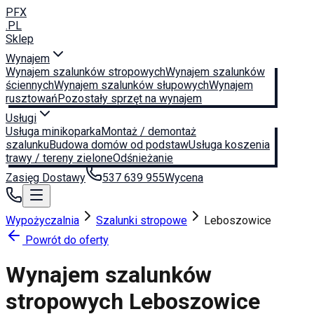
PFX
.PL
Sklep
Wynajem
Wynajem szalunków stropowych
Wynajem szalunków
ściennych
Wynajem szalunków słupowych
Wynajem
rusztowań
Pozostały sprzęt na wynajem
Usługi
Usługa minikoparka
Montaż / demontaż
szalunku
Budowa domów od podstaw
Usługa koszenia
trawy / tereny zielone
Odśnieżanie
Zasięg Dostawy
537 639 955
Wycena
Wypożyczalnia
Szalunki stropowe
Leboszowice
Powrót do oferty
Wynajem szalunków
stropowych
Leboszowice