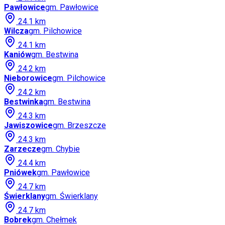
Pawłowice
gm.
Pawłowice
24.1
km
Wilcza
gm.
Pilchowice
24.1
km
Kaniów
gm.
Bestwina
24.2
km
Nieborowice
gm.
Pilchowice
24.2
km
Bestwinka
gm.
Bestwina
24.3
km
Jawiszowice
gm.
Brzeszcze
24.3
km
Zarzecze
gm.
Chybie
24.4
km
Pniówek
gm.
Pawłowice
24.7
km
Świerklany
gm.
Świerklany
24.7
km
Bobrek
gm.
Chełmek