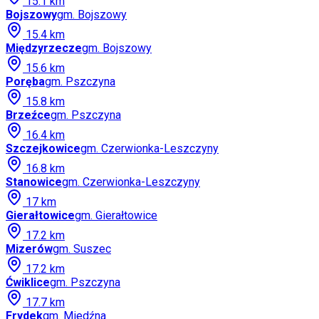
15.1
km
Bojszowy
gm.
Bojszowy
15.4
km
Międzyrzecze
gm.
Bojszowy
15.6
km
Poręba
gm.
Pszczyna
15.8
km
Brzeźce
gm.
Pszczyna
16.4
km
Szczejkowice
gm.
Czerwionka-Leszczyny
16.8
km
Stanowice
gm.
Czerwionka-Leszczyny
17
km
Gierałtowice
gm.
Gierałtowice
17.2
km
Mizerów
gm.
Suszec
17.2
km
Ćwiklice
gm.
Pszczyna
17.7
km
Frydek
gm.
Miedźna