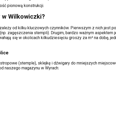
ość pionową konstrukcji.
w w
Wilkowiczki
?
zależy od kilku kluczowych czynników. Pierwszym z nich jest po
(np. zagęszczenia stempli). Drugim, bardzo ważnym aspektem je
hają się w okolicach kilkudziesięciu groszy za m² na dobę, jed
lice
stropowe (stemple), sklejkę i dźwigary do mniejszych miejscowoś
ą od naszego magazynu w Wyrach: