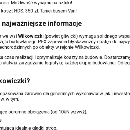
soria. Możliwość wynajmu na sztuki!
 koszt HDS:
350
zł. Taniej busem Van!
 najważniejsze informacje
ch
we wsi
Wilkowiczki
(powiat
gliwicki
) wymaga solidnego wspa
rzętu budowlanego PFX zapewnia błyskawiczny dostęp do najwy
dnorodzinnych po obiekty w rejonie
Wilkowiczki
.
a czas realizacji i optymalizuje koszty na budowie. Dostarcz
co ułatwia zarządzanie logistyką każdej ekipie budowlanej.
Odleg
kowiczki
?
i dopasowana zarówno dla generalnych wykonawców, jak i inwe
w, w tym:
ące ogromne obciążenia (od 10kN wzwyż).
e.
tująca idealnie gładki strop.