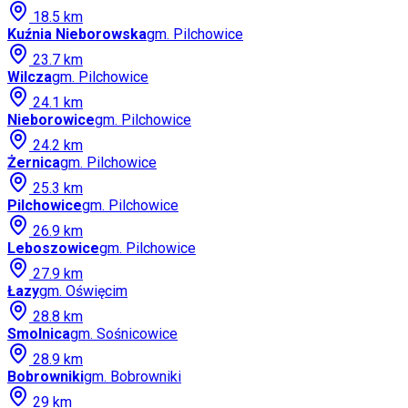
18.5
km
Kuźnia Nieborowska
gm.
Pilchowice
23.7
km
Wilcza
gm.
Pilchowice
24.1
km
Nieborowice
gm.
Pilchowice
24.2
km
Żernica
gm.
Pilchowice
25.3
km
Pilchowice
gm.
Pilchowice
26.9
km
Leboszowice
gm.
Pilchowice
27.9
km
Łazy
gm.
Oświęcim
28.8
km
Smolnica
gm.
Sośnicowice
28.9
km
Bobrowniki
gm.
Bobrowniki
29
km