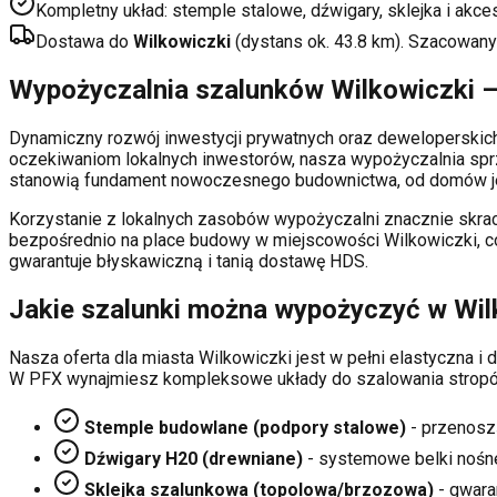
Kompletny układ: stemple stalowe, dźwigary, sklejka i akce
Dostawa do
Wilkowiczki
(dystans ok.
43.8
km). Szacowany
Wypożyczalnia szalunków
Wilkowiczki
–
Dynamiczny rozwój inwestycji prywatnych oraz deweloperski
oczekiwaniom lokalnych inwestorów, nasza wypożyczalnia sp
stanowią fundament nowoczesnego budownictwa, od domów je
Korzystanie z lokalnych zasobów wypożyczalni znacznie skrac
bezpośrednio na place budowy w miejscowości
Wilkowiczki
, 
gwarantuje błyskawiczną i tanią dostawę HDS.
Jakie szalunki można wypożyczyć w
Wil
Nasza oferta dla miasta
Wilkowiczki
jest w pełni elastyczna 
W PFX wynajmiesz kompleksowe układy do szalowania stropó
Stemple budowlane (podpory stalowe)
- przenosz
Dźwigary H20 (drewniane)
- systemowe belki nośn
Sklejka szalunkowa (topolowa/brzozowa)
- gwaran