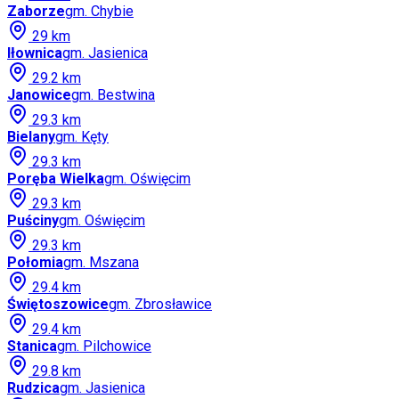
Zaborze
gm.
Chybie
29
km
Iłownica
gm.
Jasienica
29.2
km
Janowice
gm.
Bestwina
29.3
km
Bielany
gm.
Kęty
29.3
km
Poręba Wielka
gm.
Oświęcim
29.3
km
Puściny
gm.
Oświęcim
29.3
km
Połomia
gm.
Mszana
29.4
km
Świętoszowice
gm.
Zbrosławice
29.4
km
Stanica
gm.
Pilchowice
29.8
km
Rudzica
gm.
Jasienica