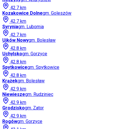
42.7
km
Kozakowice Dolne
gm.
Goleszów
42.7
km
Syrynia
gm.
Lubomia
42.7
km
Ujków Nowy
gm.
Bolesław
42.8
km
Uchylsko
gm.
Gorzyce
42.8
km
Spytkowice
gm.
Spytkowice
42.8
km
Krążek
gm.
Bolesław
42.9
km
Niewiesze
gm.
Rudziniec
42.9
km
Grodzisko
gm.
Zator
42.9
km
Rogów
gm.
Gorzyce