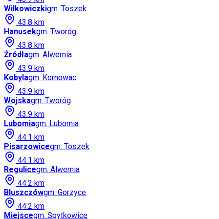
Wilkowiczki
gm.
Toszek
43.8
km
Hanusek
gm.
Tworóg
43.8
km
Źródła
gm.
Alwernia
43.9
km
Kobyla
gm.
Kornowac
43.9
km
Wojska
gm.
Tworóg
43.9
km
Lubomia
gm.
Lubomia
44.1
km
Pisarzowice
gm.
Toszek
44.1
km
Regulice
gm.
Alwernia
44.2
km
Bluszczów
gm.
Gorzyce
44.2
km
Miejsce
gm.
Spytkowice