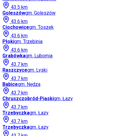
43.5
km
Goleszów
gm.
Goleszów
43.6
km
Ciochowice
gm.
Toszek
43.6
km
Płoki
gm.
Trzebinia
43.6
km
Grabówka
gm.
Lubomia
43.7
km
Raszczyce
gm.
Lyski
43.7
km
Babice
gm.
Nędza
43.7
km
Chruszczobród-Piaski
gm.
Łazy
43.7
km
Trzebyczka
gm.
Łazy
43.7
km
Trzebyczka
gm.
Łazy
43.7
km