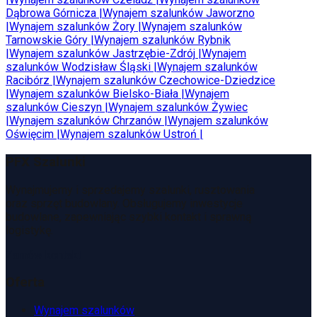
Dąbrowa Górnicza
|
Wynajem szalunków
Jaworzno
|
Wynajem szalunków
Żory
|
Wynajem szalunków
Tarnowskie Góry
|
Wynajem szalunków
Rybnik
|
Wynajem szalunków
Jastrzębie-Zdrój
|
Wynajem
szalunków
Wodzisław Śląski
|
Wynajem szalunków
Racibórz
|
Wynajem szalunków
Czechowice-Dziedzice
|
Wynajem szalunków
Bielsko-Biała
|
Wynajem
szalunków
Cieszyn
|
Wynajem szalunków
Żywiec
|
Wynajem szalunków
Chrzanów
|
Wynajem szalunków
Oświęcim
|
Wynajem szalunków
Ustroń
|
PFX Szalunki
Wynajmujemy i sprzedajemy szalunki, rusztowania
oraz sprzęt budowlany. Obsługujemy inwestycje
budowlane, zapewniając szybki kontakt i sprawną
logistykę.
Zamów kontakt
Oferta
Wynajem szalunków