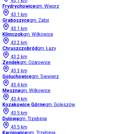
43.1
km
Frydrychowice
gm.
Wieprz
43.1
km
Graboszyce
gm.
Zator
43.1
km
Klimczok
gm.
Wilkowice
43.2
km
Chruszczobród
gm.
Łazy
43.2
km
Zendek
gm.
Ożarowice
43.3
km
Gołuchowice
gm.
Siewierz
43.4
km
Meszna
gm.
Wilkowice
43.4
km
Kozakowice Górne
gm.
Goleszów
43.5
km
Dulowa
gm.
Trzebinia
43.5
km
Karniowice
gm.
Trzebinia