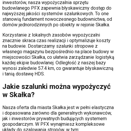
inwestorów, nasza wypożyczalnia sprzętu
budowlanego PFX zapewnia błyskawiczny dostęp do
najwyższej jakości systemów szalunkowych. To one
stanowią fundament nowoczesnego budownictwa, od
domów jednorodzinnych po obiekty w rejonie
Skałka
.
Korzystanie z lokalnych zasobów wypożyczalni
znacznie skraca czas realizacji i optymalizuje koszty
na budowie. Dostarczamy szalunki stropowe z
własnego magazynu bezpośrednio na place budowy w
miejscowości
Skałka
, co ułatwia zarządzanie logistyką
każdej ekipie budowlanej.
Odległość z naszej bazy
wynosi zaledwie 57.4 km, co gwarantuje błyskawiczną
i tanią dostawę HDS.
Jakie szalunki można wypożyczyć
w
Skałka
?
Nasza oferta dla miasta
Skałka
jest w pełni elastyczna
i dopasowana zarówno dla generalnych wykonawców,
jak i inwestorów prywatnych budujących systemem
gospodarczym. W PFX wynajmiesz kompleksowe
układy do szalowania stropów, w tym: