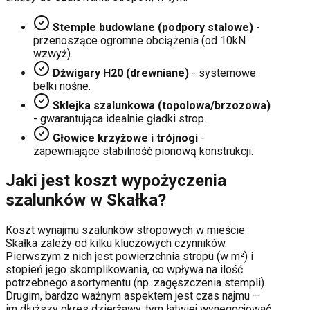
Stemple budowlane (podpory stalowe)
-
przenoszące ogromne obciążenia (od 10kN
wzwyż).
Dźwigary H20 (drewniane)
- systemowe
belki nośne.
Sklejka szalunkowa (topolowa/brzozowa)
- gwarantująca idealnie gładki strop.
Głowice krzyżowe i trójnogi
-
zapewniające stabilność pionową konstrukcji.
Jaki jest koszt wypożyczenia
szalunków w
Skałka
?
Koszt wynajmu szalunków stropowych w mieście
Skałka
zależy od kilku kluczowych czynników.
Pierwszym z nich jest powierzchnia stropu (w m²) i
stopień jego skomplikowania, co wpływa na ilość
potrzebnego asortymentu (np. zagęszczenia stempli).
Drugim, bardzo ważnym aspektem jest czas najmu –
im dłuższy okres dzierżawy, tym łatwiej wynegocjować