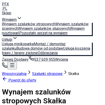
PFX
.PL
Sklep
Wynajem
Wynajem szalunków stropowych
Wynajem szalunków
ściennych
Wynajem szalunków słupowych
Wynajem
rusztowań
Pozostały sprzęt na wynajem
Usługi
Usługa minikoparka
Montaż / demontaż
szalunku
Budowa domów od podstaw
Usługa koszenia
trawy / tereny zielone
Odśnieżanie
Zasięg Dostawy
537 639 955
Wycena
Wypożyczalnia
Szalunki stropowe
Skałka
Powrót do oferty
Wynajem szalunków
stropowych
Skałka