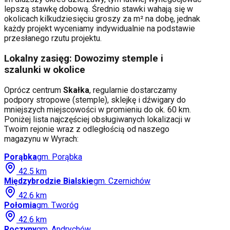
lepszą stawkę dobową. Średnio stawki wahają się w
okolicach kilkudziesięciu groszy za m² na dobę, jednak
każdy projekt wyceniamy indywidualnie na podstawie
przesłanego rzutu projektu.
Lokalny zasięg: Dowozimy stemple i
szalunki w okolice
Oprócz centrum
Skałka
, regularnie dostarczamy
podpory stropowe (stemple), sklejkę i dźwigary do
mniejszych miejscowości w promieniu do ok. 60 km.
Poniżej lista najczęściej obsługiwanych lokalizacji w
Twoim rejonie wraz z odległością od naszego
magazynu w Wyrach:
Porąbka
gm.
Porąbka
42.5
km
Międzybrodzie Bialskie
gm.
Czernichów
42.6
km
Połomia
gm.
Tworóg
42.6
km
Roczyny
gm.
Andrychów