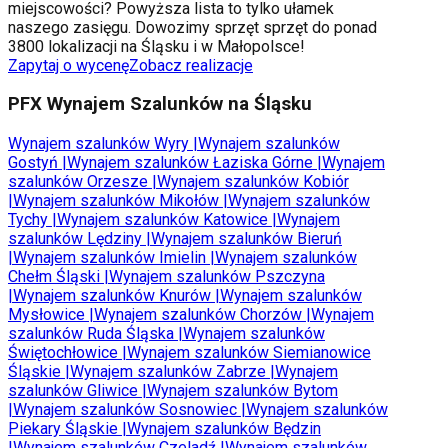
miejscowości? Powyższa lista to tylko ułamek
naszego zasięgu. Dowozimy sprzęt sprzęt do ponad
3800 lokalizacji na Śląsku i w Małopolsce!
Zapytaj o wycenę
Zobacz realizacje
PFX Wynajem Szalunków na Śląsku
Wynajem szalunków
Wyry
|
Wynajem szalunków
Gostyń
|
Wynajem szalunków
Łaziska Górne
|
Wynajem
szalunków
Orzesze
|
Wynajem szalunków
Kobiór
|
Wynajem szalunków
Mikołów
|
Wynajem szalunków
Tychy
|
Wynajem szalunków
Katowice
|
Wynajem
szalunków
Lędziny
|
Wynajem szalunków
Bieruń
|
Wynajem szalunków
Imielin
|
Wynajem szalunków
Chełm Śląski
|
Wynajem szalunków
Pszczyna
|
Wynajem szalunków
Knurów
|
Wynajem szalunków
Mysłowice
|
Wynajem szalunków
Chorzów
|
Wynajem
szalunków
Ruda Śląska
|
Wynajem szalunków
Świętochłowice
|
Wynajem szalunków
Siemianowice
Śląskie
|
Wynajem szalunków
Zabrze
|
Wynajem
szalunków
Gliwice
|
Wynajem szalunków
Bytom
|
Wynajem szalunków
Sosnowiec
|
Wynajem szalunków
Piekary Śląskie
|
Wynajem szalunków
Będzin
|
Wynajem szalunków
Czeladź
|
Wynajem szalunków