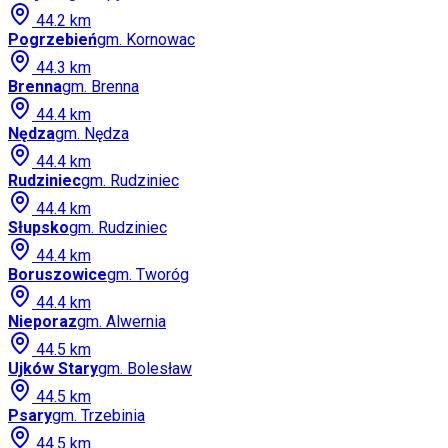
44.2
km
Pogrzebień
gm.
Kornowac
44.3
km
Brenna
gm.
Brenna
44.4
km
Nędza
gm.
Nędza
44.4
km
Rudziniec
gm.
Rudziniec
44.4
km
Słupsko
gm.
Rudziniec
44.4
km
Boruszowice
gm.
Tworóg
44.4
km
Nieporaz
gm.
Alwernia
44.5
km
Ujków Stary
gm.
Bolesław
44.5
km
Psary
gm.
Trzebinia
44.5
km