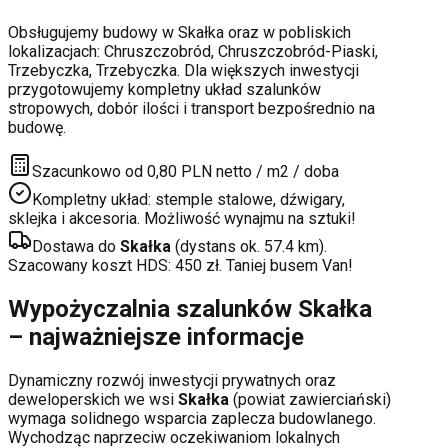
Obsługujemy budowy w
Skałka
oraz w pobliskich
lokalizacjach:
Chruszczobród, Chruszczobród-Piaski,
Trzebyczka, Trzebyczka
. Dla większych inwestycji
przygotowujemy kompletny układ szalunków
stropowych, dobór ilości i transport bezpośrednio na
budowę.
Szacunkowo od 0,80 PLN netto / m2 / doba
Kompletny układ: stemple stalowe, dźwigary,
sklejka i akcesoria. Możliwość wynajmu na sztuki!
Dostawa do
Skałka
(dystans ok.
57.4
km).
Szacowany koszt HDS:
450
zł. Taniej busem Van!
Wypożyczalnia szalunków
Skałka
– najważniejsze informacje
Dynamiczny rozwój inwestycji prywatnych oraz
deweloperskich
we wsi
Skałka
(powiat
zawierciański
)
wymaga solidnego wsparcia zaplecza budowlanego.
Wychodząc naprzeciw oczekiwaniom lokalnych