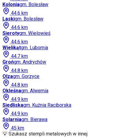
Kolonia
gm.
Bolesław
44.6
km
Laski
gm.
Bolesław
44.6
km
Sieroty
gm.
Wielowieś
44.6
km
Wielikąt
gm.
Lubomia
44.7
km
Groń
gm.
Andrychów
44.8
km
Olza
gm.
Gorzyce
44.8
km
Okleśna
gm.
Alwernia
44.9
km
Siedliska
gm.
Kuźnia Raciborska
44.9
km
Solarnia
gm.
Bierawa
45
km
💡 Szukasz stempli metalowych w innej