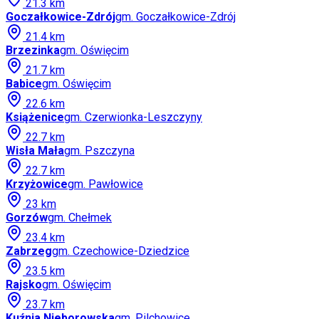
21.3
km
Goczałkowice-Zdrój
gm.
Goczałkowice-Zdrój
21.4
km
Brzezinka
gm.
Oświęcim
21.7
km
Babice
gm.
Oświęcim
22.6
km
Książenice
gm.
Czerwionka-Leszczyny
22.7
km
Wisła Mała
gm.
Pszczyna
22.7
km
Krzyżowice
gm.
Pawłowice
23
km
Gorzów
gm.
Chełmek
23.4
km
Zabrzeg
gm.
Czechowice-Dziedzice
23.5
km
Rajsko
gm.
Oświęcim
23.7
km
Kuźnia Nieborowska
gm.
Pilchowice