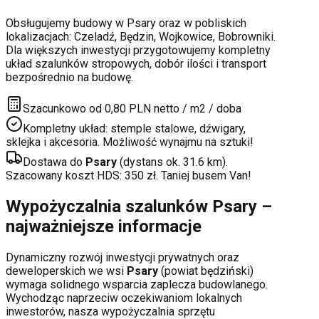
Obsługujemy budowy w
Psary
oraz w pobliskich
lokalizacjach:
Czeladź, Będzin, Wojkowice, Bobrowniki
.
Dla większych inwestycji przygotowujemy kompletny
układ szalunków stropowych, dobór ilości i transport
bezpośrednio na budowę.
Szacunkowo od 0,80 PLN netto / m2 / doba
Kompletny układ: stemple stalowe, dźwigary,
sklejka i akcesoria. Możliwość wynajmu na sztuki!
Dostawa do
Psary
(dystans ok.
31.6
km).
Szacowany koszt HDS:
350
zł. Taniej busem Van!
Wypożyczalnia szalunków
Psary
–
najważniejsze informacje
Dynamiczny rozwój inwestycji prywatnych oraz
deweloperskich
we wsi
Psary
(powiat
będziński
)
wymaga solidnego wsparcia zaplecza budowlanego.
Wychodząc naprzeciw oczekiwaniom lokalnych
inwestorów, nasza wypożyczalnia sprzętu