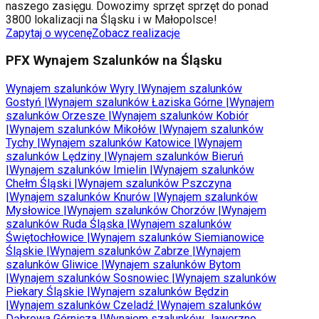
naszego zasięgu. Dowozimy sprzęt sprzęt do ponad
3800 lokalizacji na Śląsku i w Małopolsce!
Zapytaj o wycenę
Zobacz realizacje
PFX Wynajem Szalunków na Śląsku
Wynajem szalunków
Wyry
|
Wynajem szalunków
Gostyń
|
Wynajem szalunków
Łaziska Górne
|
Wynajem
szalunków
Orzesze
|
Wynajem szalunków
Kobiór
|
Wynajem szalunków
Mikołów
|
Wynajem szalunków
Tychy
|
Wynajem szalunków
Katowice
|
Wynajem
szalunków
Lędziny
|
Wynajem szalunków
Bieruń
|
Wynajem szalunków
Imielin
|
Wynajem szalunków
Chełm Śląski
|
Wynajem szalunków
Pszczyna
|
Wynajem szalunków
Knurów
|
Wynajem szalunków
Mysłowice
|
Wynajem szalunków
Chorzów
|
Wynajem
szalunków
Ruda Śląska
|
Wynajem szalunków
Świętochłowice
|
Wynajem szalunków
Siemianowice
Śląskie
|
Wynajem szalunków
Zabrze
|
Wynajem
szalunków
Gliwice
|
Wynajem szalunków
Bytom
|
Wynajem szalunków
Sosnowiec
|
Wynajem szalunków
Piekary Śląskie
|
Wynajem szalunków
Będzin
|
Wynajem szalunków
Czeladź
|
Wynajem szalunków
Dąbrowa Górnicza
|
Wynajem szalunków
Jaworzno