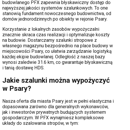
budowlanego PFX zapewnia błyskawiczny dostęp do
najwyższej jakości systemów szalunkowych. To one
stanowią fundament nowoczesnego budownictwa, od
domów jednorodzinnych po obiekty w rejonie
Psary
.
Korzystanie z lokalnych zasobów wypożyczalni
znacznie skraca czas realizacji i optymalizuje koszty
na budowie. Dostarczamy szalunki stropowe z
własnego magazynu bezpośrednio na place budowy w
miejscowości
Psary
, co ułatwia zarządzanie logistyką
każdej ekipie budowlanej.
Odległość z naszej bazy
wynosi zaledwie 31.6 km, co gwarantuje błyskawiczną
i tanią dostawę HDS.
Jakie szalunki można wypożyczyć
w
Psary
?
Nasza oferta dla miasta
Psary
jest w pełni elastyczna i
dopasowana zarówno dla generalnych wykonawców,
jak i inwestorów prywatnych budujących systemem
gospodarczym. W PFX wynajmiesz kompleksowe
układy do szalowania stropów, w tym: