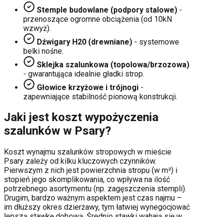
Stemple budowlane (podpory stalowe)
-
przenoszące ogromne obciążenia (od 10kN
wzwyż).
Dźwigary H20 (drewniane)
- systemowe
belki nośne.
Sklejka szalunkowa (topolowa/brzozowa)
- gwarantująca idealnie gładki strop.
Głowice krzyżowe i trójnogi
-
zapewniające stabilność pionową konstrukcji.
Jaki jest koszt wypożyczenia
szalunków w
Psary
?
Koszt wynajmu szalunków stropowych w mieście
Psary
zależy od kilku kluczowych czynników.
Pierwszym z nich jest powierzchnia stropu (w m²) i
stopień jego skomplikowania, co wpływa na ilość
potrzebnego asortymentu (np. zagęszczenia stempli).
Drugim, bardzo ważnym aspektem jest czas najmu –
im dłuższy okres dzierżawy, tym łatwiej wynegocjować
lepszą stawkę dobową. Średnio stawki wahają się w