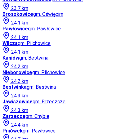
23.7
km
Broszkowice
gm.
Oświęcim
24.1
km
Pawłowice
gm.
Pawłowice
24.1
km
Wilcza
gm.
Pilchowice
24.1
km
Kaniów
gm.
Bestwina
24.2
km
Nieborowice
gm.
Pilchowice
24.2
km
Bestwinka
gm.
Bestwina
24.3
km
Jawiszowice
gm.
Brzeszcze
24.3
km
Zarzecze
gm.
Chybie
24.4
km
Pniówek
gm.
Pawłowice