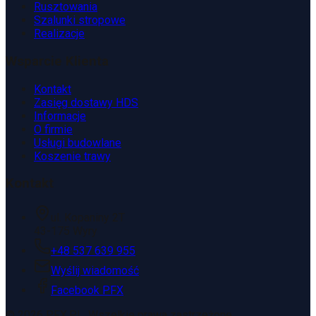
Rusztowania
Szalunki stropowe
Realizacje
Wsparcie Klienta
Kontakt
Zasięg dostawy HDS
Informacje
O firmie
Usługi budowlane
Koszenie trawy
Kontakt
ul. Kopaniny 2T
43-175 Wyry
+48 537 639 955
Wyślij wiadomość
Facebook PFX
©
2026
PFX.PL. Wszelkie prawa zastrzeżone.