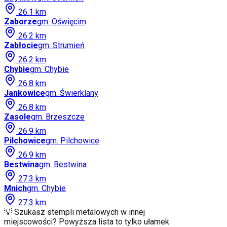
26.1
km
Zaborze
gm.
Oświęcim
26.2
km
Zabłocie
gm.
Strumień
26.2
km
Chybie
gm.
Chybie
26.8
km
Jankowice
gm.
Świerklany
26.8
km
Zasole
gm.
Brzeszcze
26.9
km
Pilchowice
gm.
Pilchowice
26.9
km
Bestwina
gm.
Bestwina
27.3
km
Mnich
gm.
Chybie
27.3
km
💡 Szukasz stempli metalowych w innej
miejscowości? Powyższa lista to tylko ułamek