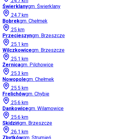
24.7
km
Świerklany
gm.
Świerklany
24.7
km
Bobrek
gm.
Chełmek
25
km
Przecieszyn
gm.
Brzeszcze
25.1
km
Wilczkowice
gm.
Brzeszcze
25.1
km
Żernica
gm.
Pilchowice
25.3
km
Nowopole
gm.
Chełmek
25.5
km
Frelichów
gm.
Chybie
25.6
km
Dankowice
gm.
Wilamowice
25.6
km
Skidziń
gm.
Brzeszcze
26.1
km
Zbytków
gm.
Strumień