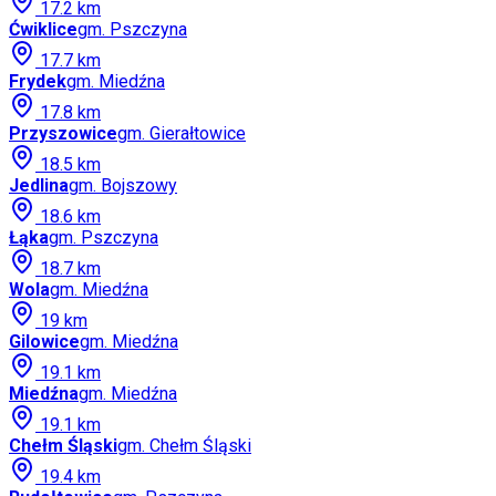
17.2
km
Ćwiklice
gm.
Pszczyna
17.7
km
Frydek
gm.
Miedźna
17.8
km
Przyszowice
gm.
Gierałtowice
18.5
km
Jedlina
gm.
Bojszowy
18.6
km
Łąka
gm.
Pszczyna
18.7
km
Wola
gm.
Miedźna
19
km
Gilowice
gm.
Miedźna
19.1
km
Miedźna
gm.
Miedźna
19.1
km
Chełm Śląski
gm.
Chełm Śląski
19.4
km