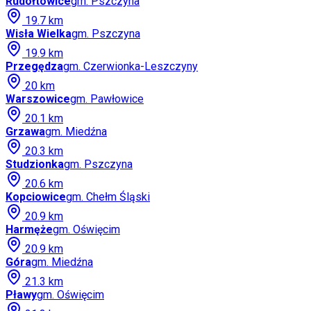
Rudołtowice
gm.
Pszczyna
19.7
km
Wisła Wielka
gm.
Pszczyna
19.9
km
Przegędza
gm.
Czerwionka-Leszczyny
20
km
Warszowice
gm.
Pawłowice
20.1
km
Grzawa
gm.
Miedźna
20.3
km
Studzionka
gm.
Pszczyna
20.6
km
Kopciowice
gm.
Chełm Śląski
20.9
km
Harmęże
gm.
Oświęcim
20.9
km
Góra
gm.
Miedźna
21.3
km
Pławy
gm.
Oświęcim