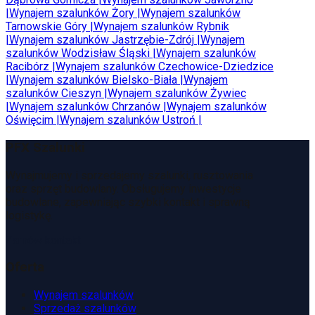
|
Wynajem szalunków
Żory
|
Wynajem szalunków
Tarnowskie Góry
|
Wynajem szalunków
Rybnik
|
Wynajem szalunków
Jastrzębie-Zdrój
|
Wynajem
szalunków
Wodzisław Śląski
|
Wynajem szalunków
Racibórz
|
Wynajem szalunków
Czechowice-Dziedzice
|
Wynajem szalunków
Bielsko-Biała
|
Wynajem
szalunków
Cieszyn
|
Wynajem szalunków
Żywiec
|
Wynajem szalunków
Chrzanów
|
Wynajem szalunków
Oświęcim
|
Wynajem szalunków
Ustroń
|
PFX Szalunki
Wynajmujemy i sprzedajemy szalunki, rusztowania
oraz sprzęt budowlany. Obsługujemy inwestycje
budowlane, zapewniając szybki kontakt i sprawną
logistykę.
Zamów kontakt
Oferta
Wynajem szalunków
Sprzedaż szalunków