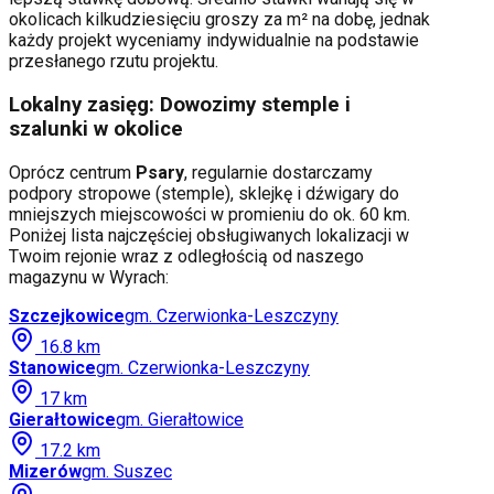
okolicach kilkudziesięciu groszy za m² na dobę, jednak
każdy projekt wyceniamy indywidualnie na podstawie
przesłanego rzutu projektu.
Lokalny zasięg: Dowozimy stemple i
szalunki w okolice
Oprócz centrum
Psary
, regularnie dostarczamy
podpory stropowe (stemple), sklejkę i dźwigary do
mniejszych miejscowości w promieniu do ok. 60 km.
Poniżej lista najczęściej obsługiwanych lokalizacji w
Twoim rejonie wraz z odległością od naszego
magazynu w Wyrach:
Szczejkowice
gm.
Czerwionka-Leszczyny
16.8
km
Stanowice
gm.
Czerwionka-Leszczyny
17
km
Gierałtowice
gm.
Gierałtowice
17.2
km
Mizerów
gm.
Suszec