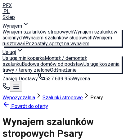
PFX
.PL
Sklep
Wynajem
Wynajem szalunków stropowych
Wynajem szalunków
ściennych
Wynajem szalunków słupowych
Wynajem
rusztowań
Pozostały sprzęt na wynajem
Usługi
Usługa minikoparka
Montaż / demontaż
szalunku
Budowa domów od podstaw
Usługa koszenia
trawy / tereny zielone
Odśnieżanie
Zasięg Dostawy
537 639 955
Wycena
Wypożyczalnia
Szalunki stropowe
Psary
Powrót do oferty
Wynajem szalunków
stropowych
Psary