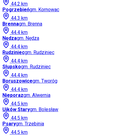
44.2
km
Pogrzebień
gm.
Kornowac
44.3
km
Brenna
gm.
Brenna
44.4
km
Nędza
gm.
Nędza
44.4
km
Rudziniec
gm.
Rudziniec
44.4
km
Słupsko
gm.
Rudziniec
44.4
km
Boruszowice
gm.
Tworóg
44.4
km
Nieporaz
gm.
Alwernia
44.5
km
Ujków Stary
gm.
Bolesław
44.5
km
Psary
gm.
Trzebinia
44.5
km