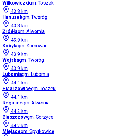
Wilkowiczki
gm.
Toszek
43.8
km
Hanusek
gm.
Tworóg
43.8
km
Źródła
gm.
Alwernia
43.9
km
Kobyla
gm.
Kornowac
43.9
km
Wojska
gm.
Tworóg
43.9
km
Lubomia
gm.
Lubomia
44.1
km
Pisarzowice
gm.
Toszek
44.1
km
Regulice
gm.
Alwernia
44.2
km
Bluszczów
gm.
Gorzyce
44.2
km
Miejsce
gm.
Spytkowice