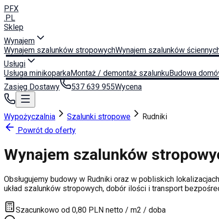
PFX
.PL
Sklep
Wynajem
Wynajem szalunków stropowych
Wynajem szalunków ściennyc
Usługi
Usługa minikoparka
Montaż / demontaż szalunku
Budowa domó
Zasięg Dostawy
537 639 955
Wycena
Wypożyczalnia
Szalunki stropowe
Rudniki
Powrót do oferty
Wynajem szalunków stropow
Obsługujemy budowy w
Rudniki
oraz w pobliskich lokalizacjac
układ szalunków stropowych, dobór ilości i transport bezpośr
Szacunkowo od 0,80 PLN netto / m2 / doba