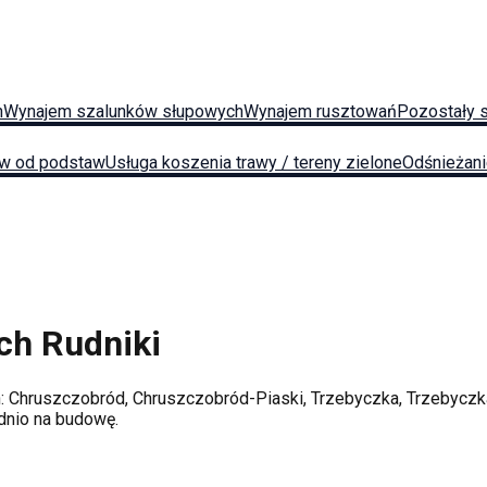
h
Wynajem szalunków słupowych
Wynajem rusztowań
Pozostały 
w od podstaw
Usługa koszenia trawy / tereny zielone
Odśnieżan
ych
Rudniki
h:
Chruszczobród, Chruszczobród-Piaski, Trzebyczka, Trzebyczk
ednio na budowę.