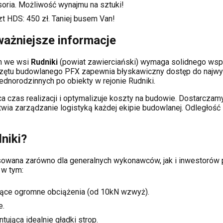
soria. Możliwość wynajmu na sztuki!
zt HDS:
450
zł. Taniej busem Van!
ważniejsze informacje
ch
we wsi
Rudniki
(powiat
zawierciański
) wymaga solidnego wsp
rzętu budowlanego PFX zapewnia błyskawiczny dostęp do najwy
dnorodzinnych po obiekty w rejonie
Rudniki
.
a czas realizacji i optymalizuje koszty na budowie. Dostarcz
atwia zarządzanie logistyką każdej ekipie budowlanej.
Odległość 
niki
?
pasowana zarówno dla generalnych wykonawców, jak i inwestor
 w tym:
ące ogromne obciążenia (od 10kN wzwyż).
e.
tująca idealnie gładki strop.