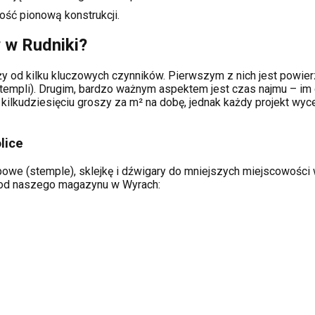
ość pionową konstrukcji.
w w
Rudniki
?
y od kilku kluczowych czynników. Pierwszym z nich jest powierz
templi). Drugim, bardzo ważnym aspektem jest czas najmu – im 
kilkudziesięciu groszy za m² na dobę, jednak każdy projekt wy
lice
owe (stemple), sklejkę i dźwigary do mniejszych miejscowości w 
ą od naszego magazynu w Wyrach: