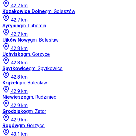
42.7
km
Kozakowice Dolne
gm.
Goleszów
42.7
km
Syrynia
gm.
Lubomia
42.7
km
Ujków Nowy
gm.
Bolesław
42.8
km
Uchylsko
gm.
Gorzyce
42.8
km
Spytkowice
gm.
Spytkowice
42.8
km
Krążek
gm.
Bolesław
42.9
km
Niewiesze
gm.
Rudziniec
42.9
km
Grodzisko
gm.
Zator
42.9
km
Rogów
gm.
Gorzyce
43.1
km