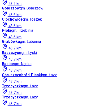
43.5
km
Goleszów
gm.
Goleszów
43.6
km
Ciochowice
gm.
Toszek
43.6
km
Płoki
gm.
Trzebinia
43.6
km
Grabówka
gm.
Lubomia
43.7
km
Raszczyce
gm.
Lyski
43.7
km
Babice
gm.
Nędza
43.7
km
Chruszczobród-Piaski
gm.
Łazy
43.7
km
Trzebyczka
gm.
Łazy
43.7
km
Trzebyczka
gm.
Łazy
43.7
km