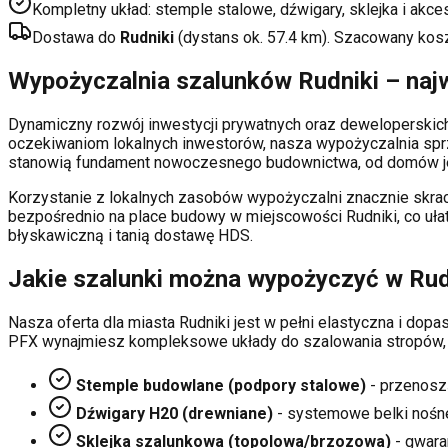
Kompletny układ: stemple stalowe, dźwigary, sklejka i akce
Dostawa do
Rudniki
(dystans ok.
57.4
km). Szacowany kos
Wypożyczalnia szalunków
Rudniki
– naj
Dynamiczny rozwój inwestycji prywatnych oraz deweloperski
oczekiwaniom lokalnych inwestorów, nasza wypożyczalnia sp
stanowią fundament nowoczesnego budownictwa, od domów je
Korzystanie z lokalnych zasobów wypożyczalni znacznie skrac
bezpośrednio na place budowy w miejscowości
Rudniki
, co uł
błyskawiczną i tanią dostawę HDS.
Jakie szalunki można wypożyczyć w
Rud
Nasza oferta dla miasta
Rudniki
jest w pełni elastyczna i do
PFX wynajmiesz kompleksowe układy do szalowania stropów,
Stemple budowlane (podpory stalowe)
- przenosz
Dźwigary H20 (drewniane)
- systemowe belki nośn
Sklejka szalunkowa (topolowa/brzozowa)
- gwaran