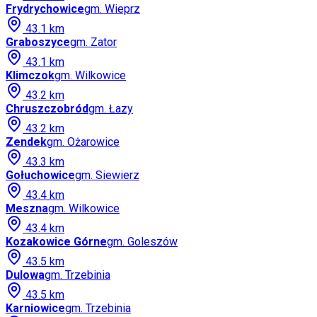
Frydrychowice
gm.
Wieprz
43.1
km
Graboszyce
gm.
Zator
43.1
km
Klimczok
gm.
Wilkowice
43.2
km
Chruszczobród
gm.
Łazy
43.2
km
Zendek
gm.
Ożarowice
43.3
km
Gołuchowice
gm.
Siewierz
43.4
km
Meszna
gm.
Wilkowice
43.4
km
Kozakowice Górne
gm.
Goleszów
43.5
km
Dulowa
gm.
Trzebinia
43.5
km
Karniowice
gm.
Trzebinia