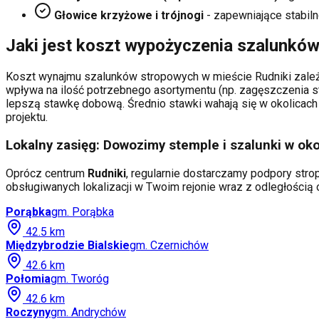
Głowice krzyżowe i trójnogi
- zapewniające stabiln
Jaki jest koszt wypożyczenia szalunkó
Koszt wynajmu szalunków stropowych w mieście
Rudniki
zależ
wpływa na ilość potrzebnego asortymentu (np. zagęszczenia s
lepszą stawkę dobową. Średnio stawki wahają się w okolicach 
projektu.
Lokalny zasięg: Dowozimy stemple i szalunki w oko
Oprócz centrum
Rudniki
, regularnie dostarczamy podpory strop
obsługiwanych lokalizacji w Twoim rejonie wraz z odległości
Porąbka
gm.
Porąbka
42.5
km
Międzybrodzie Bialskie
gm.
Czernichów
42.6
km
Połomia
gm.
Tworóg
42.6
km
Roczyny
gm.
Andrychów