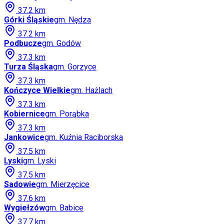
37.2
km
Górki Śląskie
gm.
Nędza
37.2
km
Podbucze
gm.
Godów
37.3
km
Turza Śląska
gm.
Gorzyce
37.3
km
Kończyce Wielkie
gm.
Hażlach
37.3
km
Kobiernice
gm.
Porąbka
37.3
km
Jankowice
gm.
Kuźnia Raciborska
37.5
km
Lyski
gm.
Lyski
37.5
km
Sadowie
gm.
Mierzęcice
37.6
km
Wygiełzów
gm.
Babice
37.7
km