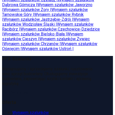
Dąbrowa Górnicza
|
Wynajem szalunków
Jaworzno
|
Wynajem szalunków
Żory
|
Wynajem szalunków
Tarnowskie Góry
|
Wynajem szalunków
Rybnik
|
Wynajem szalunków
Jastrzębie-Zdrój
|
Wynajem
szalunków
Wodzisław Śląski
|
Wynajem szalunków
Racibórz
|
Wynajem szalunków
Czechowice-Dziedzice
|
Wynajem szalunków
Bielsko-Biała
|
Wynajem
szalunków
Cieszyn
|
Wynajem szalunków
Żywiec
|
Wynajem szalunków
Chrzanów
|
Wynajem szalunków
Oświęcim
|
Wynajem szalunków
Ustroń
|
PFX Szalunki
Wynajmujemy i sprzedajemy szalunki, rusztowania
oraz sprzęt budowlany. Obsługujemy inwestycje
budowlane, zapewniając szybki kontakt i sprawną
logistykę.
Zamów kontakt
Oferta
Wynajem szalunków