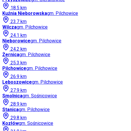
18.5
km
Kuźnia Nieborowska
gm.
Pilchowice
23.7
km
Wilcza
gm.
Pilchowice
24.1
km
Nieborowice
gm.
Pilchowice
24.2
km
Żernica
gm.
Pilchowice
25.3
km
Pilchowice
gm.
Pilchowice
26.9
km
Leboszowice
gm.
Pilchowice
27.9
km
Smolnica
gm.
Sośnicowice
28.9
km
Stanica
gm.
Pilchowice
29.8
km
Kozłów
gm.
Sośnicowice