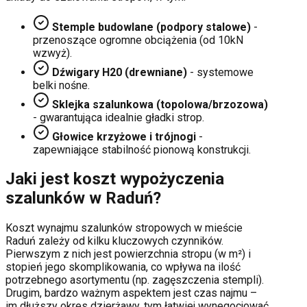
Stemple budowlane (podpory stalowe)
-
przenoszące ogromne obciążenia (od 10kN
wzwyż).
Dźwigary H20 (drewniane)
- systemowe
belki nośne.
Sklejka szalunkowa (topolowa/brzozowa)
- gwarantująca idealnie gładki strop.
Głowice krzyżowe i trójnogi
-
zapewniające stabilność pionową konstrukcji.
Jaki jest koszt wypożyczenia
szalunków w
Raduń
?
Koszt wynajmu szalunków stropowych w mieście
Raduń
zależy od kilku kluczowych czynników.
Pierwszym z nich jest powierzchnia stropu (w m²) i
stopień jego skomplikowania, co wpływa na ilość
potrzebnego asortymentu (np. zagęszczenia stempli).
Drugim, bardzo ważnym aspektem jest czas najmu –
im dłuższy okres dzierżawy, tym łatwiej wynegocjować