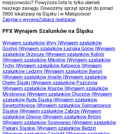
miejscowości? Powyższa lista to tylko ułamek
naszego zasięgu. Dowozimy sprzęt sprzęt do ponad
3800 lokalizacji na Śląsku i w Małopolsce!
Zapytaj o wycenę
Zobacz realizacje
PFX Wynajem Szalunków na Śląsku
Wynajem szalunków
Wyry
|
Wynajem szalunków
Gostyń
|
Wynajem szalunków
Łaziska Górne
|
Wynajem
szalunków
Orzesze
|
Wynajem szalunków
Kobiór
|
Wynajem szalunków
Mikołów
|
Wynajem szalunków
Tychy
|
Wynajem szalunków
Katowice
|
Wynajem
szalunków
Lędziny
|
Wynajem szalunków
Bieruń
|
Wynajem szalunków
Imielin
|
Wynajem szalunków
Chełm Śląski
|
Wynajem szalunków
Pszczyna
|
Wynajem szalunków
Knurów
|
Wynajem szalunków
Mysłowice
|
Wynajem szalunków
Chorzów
|
Wynajem
szalunków
Ruda Śląska
|
Wynajem szalunków
Świętochłowice
|
Wynajem szalunków
Siemianowice
Śląskie
|
Wynajem szalunków
Zabrze
|
Wynajem
szalunków
Gliwice
|
Wynajem szalunków
Bytom
|
Wynajem szalunków
Sosnowiec
|
Wynajem szalunków
Piekary Śląskie
|
Wynajem szalunków
Będzin
|
Wynajem szalunków
Czeladź
|
Wynajem szalunków