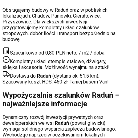
Obsługujemy budowy w
Raduń
oraz w pobliskich
lokalizacjach:
Chudów, Paniówki, Gierałtowice,
Przyszowice
. Dla większych inwestycji
przygotowujemy kompletny układ szalunków
stropowych, dobór ilości i transport bezpośrednio na
budowę.
Szacunkowo od 0,80 PLN netto / m2 / doba
Kompletny układ: stemple stalowe, dźwigary,
sklejka i akcesoria. Możliwość wynajmu na sztuki!
Dostawa do
Raduń
(dystans ok.
51.5
km).
Szacowany koszt HDS:
450
zł. Taniej busem Van!
Wypożyczalnia szalunków
Raduń
–
najważniejsze informacje
Dynamiczny rozwój inwestycji prywatnych oraz
deweloperskich
we wsi
Raduń
(powiat
gliwicki
)
wymaga solidnego wsparcia zaplecza budowlanego.
Wychodząc naprzeciw oczekiwaniom lokalnych