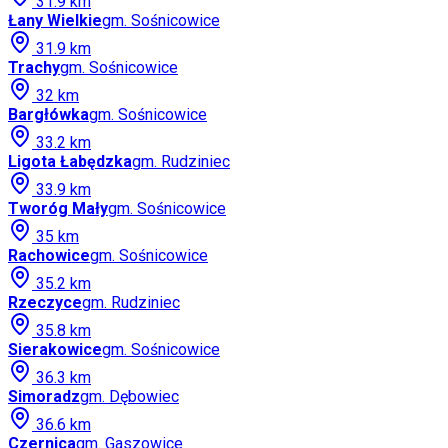
31.9
km
Łany Wielkie
gm.
Sośnicowice
31.9
km
Trachy
gm.
Sośnicowice
32
km
Bargłówka
gm.
Sośnicowice
33.2
km
Ligota Łabędzka
gm.
Rudziniec
33.9
km
Tworóg Mały
gm.
Sośnicowice
35
km
Rachowice
gm.
Sośnicowice
35.2
km
Rzeczyce
gm.
Rudziniec
35.8
km
Sierakowice
gm.
Sośnicowice
36.3
km
Simoradz
gm.
Dębowiec
36.6
km
Czernica
gm.
Gaszowice