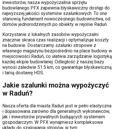
inwestorów, nasza wypożyczalnia sprzętu
budowlanego PFX zapewnia błyskawiczny dostęp do
najwyższej jakości systemów szalunkowych. To one
stanowią fundament nowoczesnego budownictwa, od
domów jednorodzinnych po obiekty w rejonie
Raduń
.
Korzystanie z lokalnych zasobów wypożyczalni
znacznie skraca czas realizacji i optymalizuje koszty
na budowie. Dostarczamy szalunki stropowe z
własnego magazynu bezpośrednio na place budowy w
miejscowości
Raduń
, co ułatwia zarządzanie logistyką
każdej ekipie budowlanej.
Odległość z naszej bazy
wynosi zaledwie 51.5 km, co gwarantuje błyskawiczną
i tanią dostawę HDS.
Jakie szalunki można wypożyczyć
w
Raduń
?
Nasza oferta dla miasta
Raduń
jest w pełni elastyczna
i dopasowana zarówno dla generalnych wykonawców,
jak i inwestorów prywatnych budujących systemem
gospodarczym. W PFX wynajmiesz kompleksowe
układy do szalowania stropów, w tym: