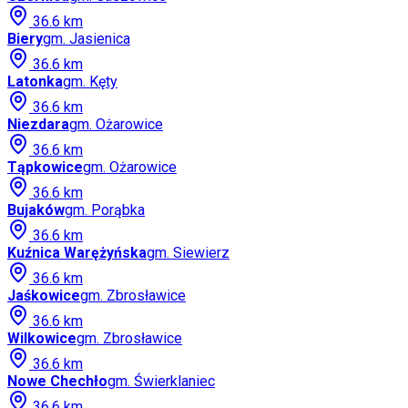
36.6
km
Biery
gm.
Jasienica
36.6
km
Latonka
gm.
Kęty
36.6
km
Niezdara
gm.
Ożarowice
36.6
km
Tąpkowice
gm.
Ożarowice
36.6
km
Bujaków
gm.
Porąbka
36.6
km
Kuźnica Warężyńska
gm.
Siewierz
36.6
km
Jaśkowice
gm.
Zbrosławice
36.6
km
Wilkowice
gm.
Zbrosławice
36.6
km
Nowe Chechło
gm.
Świerklaniec
36.6
km