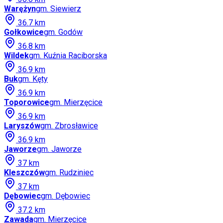
Warężyn
gm.
Siewierz
36.7
km
Gołkowice
gm.
Godów
36.8
km
Wildek
gm.
Kuźnia Raciborska
36.9
km
Buk
gm.
Kęty
36.9
km
Toporowice
gm.
Mierzęcice
36.9
km
Laryszów
gm.
Zbrosławice
36.9
km
Jaworze
gm.
Jaworze
37
km
Kleszczów
gm.
Rudziniec
37
km
Dębowiec
gm.
Dębowiec
37.2
km
Zawada
gm.
Mierzęcice