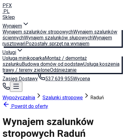
PFX
.PL
Sklep
Wynajem
Wynajem szalunków stropowych
Wynajem szalunków
ściennych
Wynajem szalunków słupowych
Wynajem
rusztowań
Pozostały sprzęt na wynajem
Usługi
Usługa minikoparka
Montaż / demontaż
szalunku
Budowa domów od podstaw
Usługa koszenia
trawy / tereny zielone
Odśnieżanie
Zasięg Dostawy
537 639 955
Wycena
Wypożyczalnia
Szalunki stropowe
Raduń
Powrót do oferty
Wynajem szalunków
stropowych
Raduń