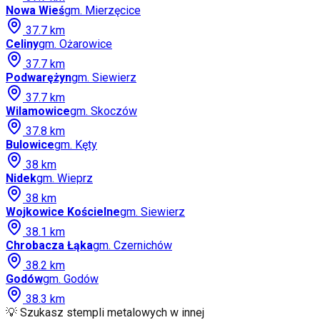
Nowa Wieś
gm.
Mierzęcice
37.7
km
Celiny
gm.
Ożarowice
37.7
km
Podwarężyn
gm.
Siewierz
37.7
km
Wilamowice
gm.
Skoczów
37.8
km
Bulowice
gm.
Kęty
38
km
Nidek
gm.
Wieprz
38
km
Wojkowice Kościelne
gm.
Siewierz
38.1
km
Chrobacza Łąka
gm.
Czernichów
38.2
km
Godów
gm.
Godów
38.3
km
💡 Szukasz stempli metalowych w innej