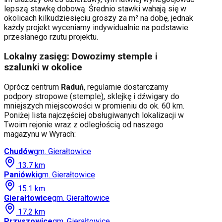
lepszą stawkę dobową. Średnio stawki wahają się w
okolicach kilkudziesięciu groszy za m² na dobę, jednak
każdy projekt wyceniamy indywidualnie na podstawie
przesłanego rzutu projektu.
Lokalny zasięg: Dowozimy stemple i
szalunki w okolice
Oprócz centrum
Raduń
, regularnie dostarczamy
podpory stropowe (stemple), sklejkę i dźwigary do
mniejszych miejscowości w promieniu do ok. 60 km.
Poniżej lista najczęściej obsługiwanych lokalizacji w
Twoim rejonie wraz z odległością od naszego
magazynu w Wyrach:
Chudów
gm.
Gierałtowice
13.7
km
Paniówki
gm.
Gierałtowice
15.1
km
Gierałtowice
gm.
Gierałtowice
17.2
km
Przyszowice
gm.
Gierałtowice