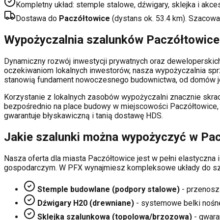
Kompletny układ: stemple stalowe, dźwigary, sklejka i akce
Dostawa do
Paczółtowice
(dystans ok.
53.4
km). Szacowa
Wypożyczalnia szalunków
Paczółtowice
Dynamiczny rozwój inwestycji prywatnych oraz deweloperski
oczekiwaniom lokalnych inwestorów, nasza wypożyczalnia sp
stanowią fundament nowoczesnego budownictwa, od domów je
Korzystanie z lokalnych zasobów wypożyczalni znacznie skrac
bezpośrednio na place budowy w miejscowości
Paczółtowice
gwarantuje błyskawiczną i tanią dostawę HDS.
Jakie szalunki można wypożyczyć w
Pac
Nasza oferta dla miasta
Paczółtowice
jest w pełni elastyczn
gospodarczym. W PFX wynajmiesz kompleksowe układy do sza
Stemple budowlane (podpory stalowe)
- przenosz
Dźwigary H20 (drewniane)
- systemowe belki nośn
Sklejka szalunkowa (topolowa/brzozowa)
- gwaran