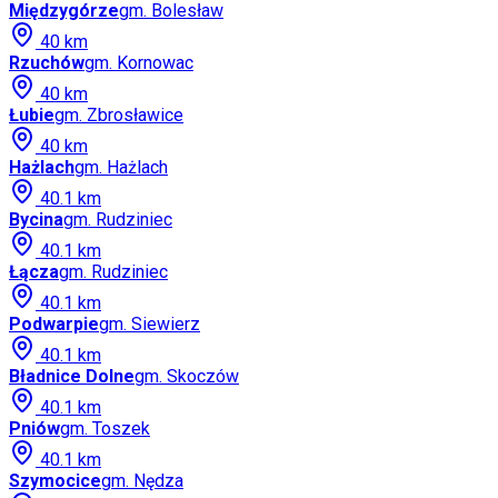
Międzygórze
gm.
Bolesław
40
km
Rzuchów
gm.
Kornowac
40
km
Łubie
gm.
Zbrosławice
40
km
Hażlach
gm.
Hażlach
40.1
km
Bycina
gm.
Rudziniec
40.1
km
Łącza
gm.
Rudziniec
40.1
km
Podwarpie
gm.
Siewierz
40.1
km
Bładnice Dolne
gm.
Skoczów
40.1
km
Pniów
gm.
Toszek
40.1
km
Szymocice
gm.
Nędza