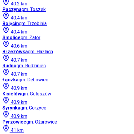
40.2
km
Paczyna
gm.
Toszek
40.4
km
Bolęcin
gm.
Trzebinia
40.4
km
Smolice
gm.
Zator
40.6
km
Brzezówka
gm.
Hażlach
40.7
km
Rudno
gm.
Rudziniec
40.7
km
Łączka
gm.
Dębowiec
40.9
km
Kisielów
gm.
Goleszów
40.9
km
Syrynka
gm.
Gorzyce
40.9
km
Pyrzowice
gm.
Ożarowice
41
km