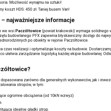
soria. Możliwość wynajmu na sztuki!
ny koszt HDS:
450
zł. Taniej busem Van!
– najważniejsze informacje
ch
we wsi
Paczółtowice
(powiat
krakowski
) wymaga solidnego 
rzętu budowlanego PFX zapewnia błyskawiczny dostęp do najwy
dnorodzinnych po obiekty w rejonie
Paczółtowice
.
a czas realizacji i optymalizuje koszty na budowie. Dostarcz
, co ułatwia zarządzanie logistyką każdej ekipie budowlanej.
Odle
zółtowice
?
a i dopasowana zarówno dla generalnych wykonawców, jak i inw
lowania stropów, w tym:
ące ogromne obciążenia (od 10kN wzwyż).
e.
tująca idealnie gładki strop.