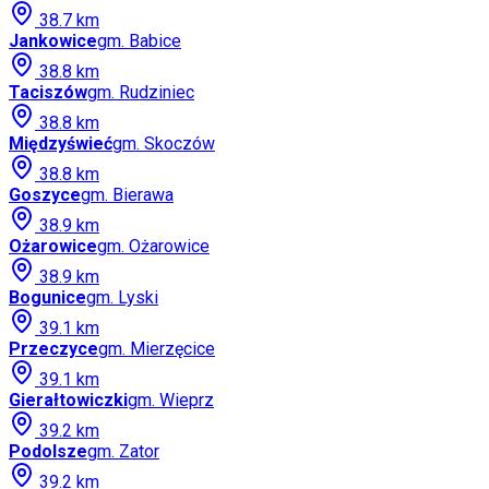
38.7
km
Jankowice
gm.
Babice
38.8
km
Taciszów
gm.
Rudziniec
38.8
km
Międzyświeć
gm.
Skoczów
38.8
km
Goszyce
gm.
Bierawa
38.9
km
Ożarowice
gm.
Ożarowice
38.9
km
Bogunice
gm.
Lyski
39.1
km
Przeczyce
gm.
Mierzęcice
39.1
km
Gierałtowiczki
gm.
Wieprz
39.2
km
Podolsze
gm.
Zator
39.2
km