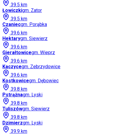
39.5
km
Łowiczki
gm.
Zator
39.5
km
Czaniec
gm.
Porąbka
39.6
km
Hektary
gm.
Siewierz
39.6
km
Gierałtowice
gm.
Wieprz
39.6
km
Kaczyce
gm.
Zebrzydowice
39.6
km
Kostkowice
gm.
Dębowiec
39.8
km
Pstrążna
gm.
Lyski
39.8
km
Tuliszów
gm.
Siewierz
39.8
km
Dzimierz
gm.
Lyski
39.9
km