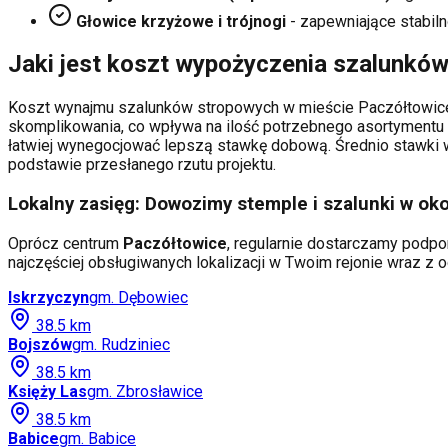
Głowice krzyżowe i trójnogi
- zapewniające stabiln
Jaki jest koszt wypożyczenia szalunkó
Koszt wynajmu szalunków stropowych w mieście
Paczółtowic
skomplikowania, co wpływa na ilość potrzebnego asortymentu 
łatwiej wynegocjować lepszą stawkę dobową. Średnio stawki wa
podstawie przesłanego rzutu projektu.
Lokalny zasięg: Dowozimy stemple i szalunki w oko
Oprócz centrum
Paczółtowice
, regularnie dostarczamy podpo
najczęściej obsługiwanych lokalizacji w Twoim rejonie wraz z
Iskrzyczyn
gm.
Dębowiec
38.5
km
Bojszów
gm.
Rudziniec
38.5
km
Księży Las
gm.
Zbrosławice
38.5
km
Babice
gm.
Babice