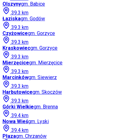
Olszyny
gm.
Babice
39.3
km
Łaziska
gm.
Godów
39.3
km
Czyżowice
gm.
Gorzyce
39.3
km
Kraskowiec
gm.
Gorzyce
39.3
km
Mierzęcice
gm.
Mierzęcice
39.3
km
Marcinków
gm.
Siewierz
39.3
km
Harbutowice
gm.
Skoczów
39.3
km
Górki Wielkie
gm.
Brenna
39.4
km
Nowa Wieś
gm.
Lyski
39.4
km
Płaza
gm.
Chrzanów