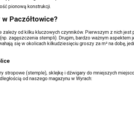
ość pionową konstrukcji.
w w
Paczółtowice
?
e
zależy od kilku kluczowych czynników. Pierwszym z nich jest p
(np. zagęszczenia stempli). Drugim, bardzo ważnym aspektem je
hają się w okolicach kilkudziesięciu groszy za m² na dobę, jed
lice
ry stropowe (stemple), sklejkę i dźwigary do mniejszych miejsco
 odległością od naszego magazynu w Wyrach: