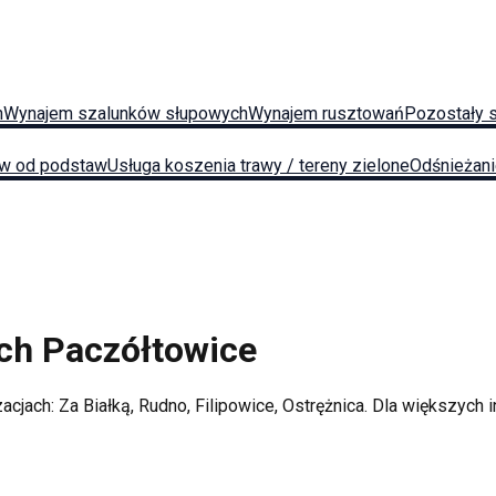
h
Wynajem szalunków słupowych
Wynajem rusztowań
Pozostały 
w od podstaw
Usługa koszenia trawy / tereny zielone
Odśnieżan
ych
Paczółtowice
zacjach:
Za Białką, Rudno, Filipowice, Ostrężnica
. Dla większych