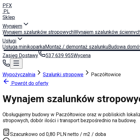
PFX
.PL
Sklep
Wynajem
Wynajem szalunków stropowych
Wynajem szalunków ściennyc
Usługi
Usługa minikoparka
Montaż / demontaż szalunku
Budowa domó
Zasięg Dostawy
537 639 955
Wycena
Wypożyczalnia
Szalunki stropowe
Paczółtowice
Powrót do oferty
Wynajem szalunków stropow
Obsługujemy budowy w
Paczółtowice
oraz w pobliskich lokali
stropowych, dobór ilości i transport bezpośrednio na budowę.
Szacunkowo od 0,80 PLN netto / m2 / doba