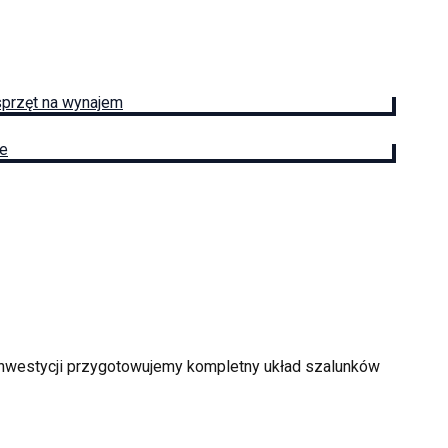
sprzęt na wynajem
ie
 inwestycji przygotowujemy kompletny układ szalunków