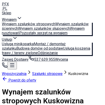
PFX
.PL
Sklep
Wynajem
Wynajem szalunków stropowych
Wynajem szalunków
ściennych
Wynajem szalunków słupowych
Wynajem
rusztowań
Pozostały sprzęt na wynajem
Usługi
Usługa minikoparka
Montaż / demontaż
szalunku
Budowa domów od podstaw
Usługa koszenia
trawy / tereny zielone
Odśnieżanie
Zasięg Dostawy
537 639 955
Wycena
Wypożyczalnia
Szalunki stropowe
Kuskowizna
Powrót do oferty
Wynajem szalunków
stropowych
Kuskowizna