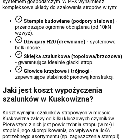
systemem gospodarczym. W PFX wynajmiesz
kompleksowe układy do szalowania stropów, w tym:
Stemple budowlane (podpory stalowe)
-
przenoszące ogromne obciążenia (od 10kN
wzwyż).
Dźwigary H20 (drewniane)
- systemowe
belki nośne.
Sklejka szalunkowa (topolowa/brzozowa)
- gwarantująca idealnie gładki strop.
Głowice krzyżowe i trójnogi
-
zapewniające stabilność pionową konstrukcji.
Jaki jest koszt wypożyczenia
szalunków w
Kuskowizna
?
Koszt wynajmu szalunków stropowych w mieście
Kuskowizna
zależy od kilku kluczowych czynników.
Pierwszym z nich jest powierzchnia stropu (w m²) i
stopień jego skomplikowania, co wpływa na ilość
potrzebnego asortymentu (np. zagęszczenia stempli).