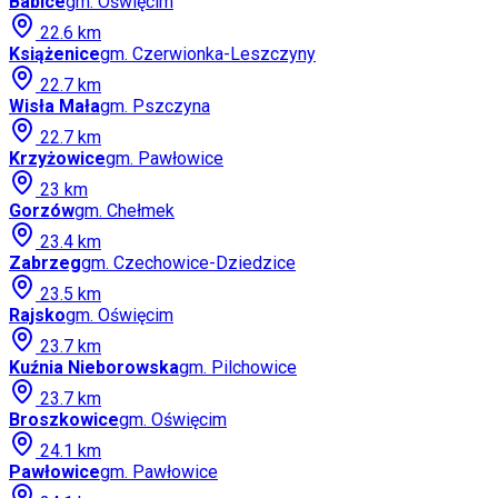
Babice
gm.
Oświęcim
22.6
km
Książenice
gm.
Czerwionka-Leszczyny
22.7
km
Wisła Mała
gm.
Pszczyna
22.7
km
Krzyżowice
gm.
Pawłowice
23
km
Gorzów
gm.
Chełmek
23.4
km
Zabrzeg
gm.
Czechowice-Dziedzice
23.5
km
Rajsko
gm.
Oświęcim
23.7
km
Kuźnia Nieborowska
gm.
Pilchowice
23.7
km
Broszkowice
gm.
Oświęcim
24.1
km
Pawłowice
gm.
Pawłowice