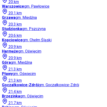
20
km
Warszowice
gm.
Pawłowice
20.1
km
Grzawa
gm.
Miedźna
20.3
km
Studzionka
gm.
Pszczyna
20.6
km
Kopciowice
gm.
Chełm Śląski
20.9
km
Harmęże
gm.
Oświęcim
20.9
km
Góra
gm.
Miedźna
21.3
km
Pławy
gm.
Oświęcim
21.3
km
Goczałkowice-Zdrój
gm.
Goczałkowice-Zdrój
21.4
km
Brzezinka
gm.
Oświęcim
21.7
km