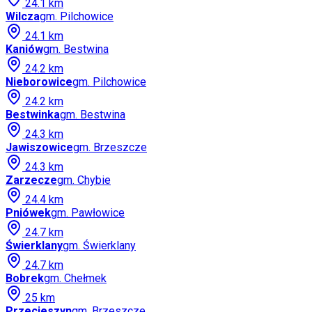
24.1
km
Wilcza
gm.
Pilchowice
24.1
km
Kaniów
gm.
Bestwina
24.2
km
Nieborowice
gm.
Pilchowice
24.2
km
Bestwinka
gm.
Bestwina
24.3
km
Jawiszowice
gm.
Brzeszcze
24.3
km
Zarzecze
gm.
Chybie
24.4
km
Pniówek
gm.
Pawłowice
24.7
km
Świerklany
gm.
Świerklany
24.7
km
Bobrek
gm.
Chełmek
25
km
Przecieszyn
gm.
Brzeszcze