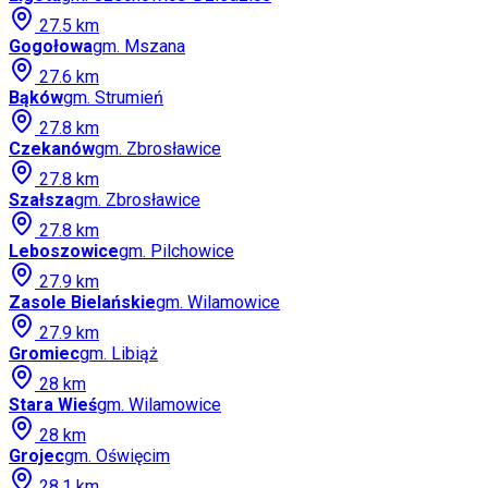
27.5
km
Gogołowa
gm.
Mszana
27.6
km
Bąków
gm.
Strumień
27.8
km
Czekanów
gm.
Zbrosławice
27.8
km
Szałsza
gm.
Zbrosławice
27.8
km
Leboszowice
gm.
Pilchowice
27.9
km
Zasole Bielańskie
gm.
Wilamowice
27.9
km
Gromiec
gm.
Libiąż
28
km
Stara Wieś
gm.
Wilamowice
28
km
Grojec
gm.
Oświęcim
28.1
km