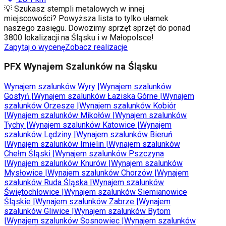
💡 Szukasz stempli metalowych w innej
miejscowości? Powyższa lista to tylko ułamek
naszego zasięgu. Dowozimy sprzęt sprzęt do ponad
3800 lokalizacji na Śląsku i w Małopolsce!
Zapytaj o wycenę
Zobacz realizacje
PFX Wynajem Szalunków na Śląsku
Wynajem szalunków
Wyry
|
Wynajem szalunków
Gostyń
|
Wynajem szalunków
Łaziska Górne
|
Wynajem
szalunków
Orzesze
|
Wynajem szalunków
Kobiór
|
Wynajem szalunków
Mikołów
|
Wynajem szalunków
Tychy
|
Wynajem szalunków
Katowice
|
Wynajem
szalunków
Lędziny
|
Wynajem szalunków
Bieruń
|
Wynajem szalunków
Imielin
|
Wynajem szalunków
Chełm Śląski
|
Wynajem szalunków
Pszczyna
|
Wynajem szalunków
Knurów
|
Wynajem szalunków
Mysłowice
|
Wynajem szalunków
Chorzów
|
Wynajem
szalunków
Ruda Śląska
|
Wynajem szalunków
Świętochłowice
|
Wynajem szalunków
Siemianowice
Śląskie
|
Wynajem szalunków
Zabrze
|
Wynajem
szalunków
Gliwice
|
Wynajem szalunków
Bytom
|
Wynajem szalunków
Sosnowiec
|
Wynajem szalunków