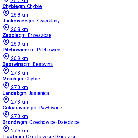
26.2
km
Chybie
gm.
Chybie
26.8
km
Jankowice
gm.
Świerklany
26.8
km
Zasole
gm.
Brzeszcze
26.9
km
Pilchowice
gm.
Pilchowice
26.9
km
Bestwina
gm.
Bestwina
27.3
km
Mnich
gm.
Chybie
27.3
km
Landek
gm.
Jasienica
27.3
km
Golasowice
gm.
Pawłowice
27.3
km
Bronów
gm.
Czechowice-Dziedzice
27.5
km
Ligota
gm.
Czechowice-Dziedzice