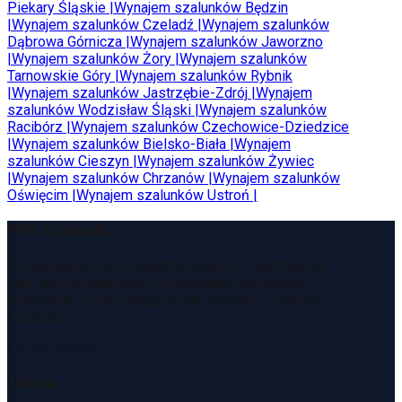
Piekary Śląskie
|
Wynajem szalunków
Będzin
|
Wynajem szalunków
Czeladź
|
Wynajem szalunków
Dąbrowa Górnicza
|
Wynajem szalunków
Jaworzno
|
Wynajem szalunków
Żory
|
Wynajem szalunków
Tarnowskie Góry
|
Wynajem szalunków
Rybnik
|
Wynajem szalunków
Jastrzębie-Zdrój
|
Wynajem
szalunków
Wodzisław Śląski
|
Wynajem szalunków
Racibórz
|
Wynajem szalunków
Czechowice-Dziedzice
|
Wynajem szalunków
Bielsko-Biała
|
Wynajem
szalunków
Cieszyn
|
Wynajem szalunków
Żywiec
|
Wynajem szalunków
Chrzanów
|
Wynajem szalunków
Oświęcim
|
Wynajem szalunków
Ustroń
|
PFX Szalunki
Wynajmujemy i sprzedajemy szalunki, rusztowania
oraz sprzęt budowlany. Obsługujemy inwestycje
budowlane, zapewniając szybki kontakt i sprawną
logistykę.
Zamów kontakt
Oferta