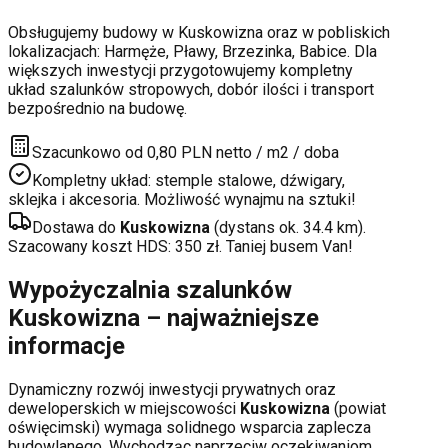
Obsługujemy budowy w
Kuskowizna
oraz w pobliskich
lokalizacjach:
Harmęże, Pławy, Brzezinka, Babice
. Dla
większych inwestycji przygotowujemy kompletny
układ szalunków stropowych, dobór ilości i transport
bezpośrednio na budowę.
Szacunkowo od 0,80 PLN netto / m2 / doba
Kompletny układ: stemple stalowe, dźwigary,
sklejka i akcesoria. Możliwość wynajmu na sztuki!
Dostawa do
Kuskowizna
(dystans ok.
34.4
km).
Szacowany koszt HDS:
350
zł. Taniej busem Van!
Wypożyczalnia szalunków
Kuskowizna
– najważniejsze
informacje
Dynamiczny rozwój inwestycji prywatnych oraz
deweloperskich
w miejscowości
Kuskowizna
(powiat
oświęcimski
) wymaga solidnego wsparcia zaplecza
budowlanego. Wychodząc naprzeciw oczekiwaniom