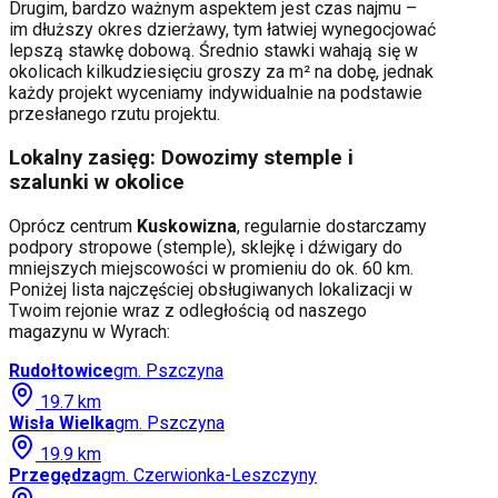
Drugim, bardzo ważnym aspektem jest czas najmu –
im dłuższy okres dzierżawy, tym łatwiej wynegocjować
lepszą stawkę dobową. Średnio stawki wahają się w
okolicach kilkudziesięciu groszy za m² na dobę, jednak
każdy projekt wyceniamy indywidualnie na podstawie
przesłanego rzutu projektu.
Lokalny zasięg: Dowozimy stemple i
szalunki w okolice
Oprócz centrum
Kuskowizna
, regularnie dostarczamy
podpory stropowe (stemple), sklejkę i dźwigary do
mniejszych miejscowości w promieniu do ok. 60 km.
Poniżej lista najczęściej obsługiwanych lokalizacji w
Twoim rejonie wraz z odległością od naszego
magazynu w Wyrach:
Rudołtowice
gm.
Pszczyna
19.7
km
Wisła Wielka
gm.
Pszczyna
19.9
km
Przegędza
gm.
Czerwionka-Leszczyny