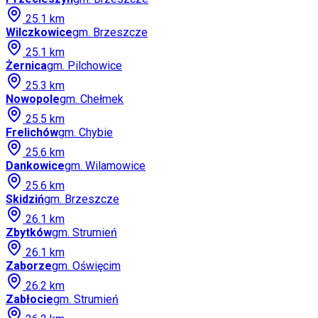
25.1
km
Wilczkowice
gm.
Brzeszcze
25.1
km
Żernica
gm.
Pilchowice
25.3
km
Nowopole
gm.
Chełmek
25.5
km
Frelichów
gm.
Chybie
25.6
km
Dankowice
gm.
Wilamowice
25.6
km
Skidziń
gm.
Brzeszcze
26.1
km
Zbytków
gm.
Strumień
26.1
km
Zaborze
gm.
Oświęcim
26.2
km
Zabłocie
gm.
Strumień