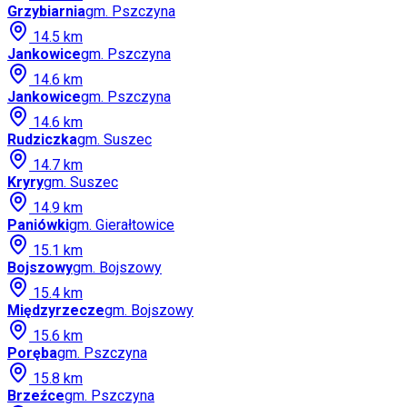
Grzybiarnia
gm.
Pszczyna
14.5
km
Jankowice
gm.
Pszczyna
14.6
km
Jankowice
gm.
Pszczyna
14.6
km
Rudziczka
gm.
Suszec
14.7
km
Kryry
gm.
Suszec
14.9
km
Paniówki
gm.
Gierałtowice
15.1
km
Bojszowy
gm.
Bojszowy
15.4
km
Międzyrzecze
gm.
Bojszowy
15.6
km
Poręba
gm.
Pszczyna
15.8
km
Brzeźce
gm.
Pszczyna