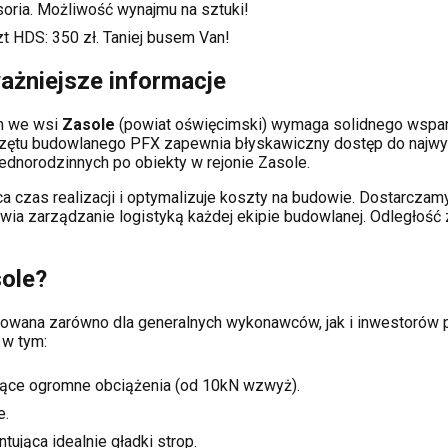
soria. Możliwość wynajmu na sztuki!
zt HDS:
350
zł. Taniej busem Van!
ażniejsze informacje
ch
we wsi
Zasole
(powiat
oświęcimski
) wymaga solidnego wspa
rzętu budowlanego PFX zapewnia błyskawiczny dostęp do najwy
dnorodzinnych po obiekty w rejonie
Zasole
.
a czas realizacji i optymalizuje koszty na budowie. Dostarcz
atwia zarządzanie logistyką każdej ekipie budowlanej.
Odległość 
ole
?
pasowana zarówno dla generalnych wykonawców, jak i inwestor
 w tym:
ące ogromne obciążenia (od 10kN wzwyż).
e.
tująca idealnie gładki strop.