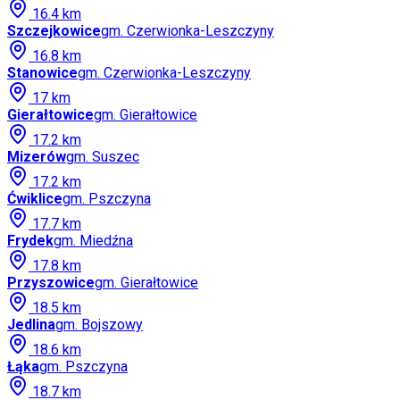
16.4
km
Szczejkowice
gm.
Czerwionka-Leszczyny
16.8
km
Stanowice
gm.
Czerwionka-Leszczyny
17
km
Gierałtowice
gm.
Gierałtowice
17.2
km
Mizerów
gm.
Suszec
17.2
km
Ćwiklice
gm.
Pszczyna
17.7
km
Frydek
gm.
Miedźna
17.8
km
Przyszowice
gm.
Gierałtowice
18.5
km
Jedlina
gm.
Bojszowy
18.6
km
Łąka
gm.
Pszczyna
18.7
km