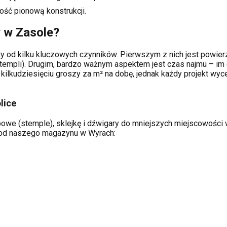
ość pionową konstrukcji.
w w
Zasole
?
y od kilku kluczowych czynników. Pierwszym z nich jest powierz
templi). Drugim, bardzo ważnym aspektem jest czas najmu – im 
kilkudziesięciu groszy za m² na dobę, jednak każdy projekt wy
lice
owe (stemple), sklejkę i dźwigary do mniejszych miejscowości w 
ą od naszego magazynu w Wyrach: