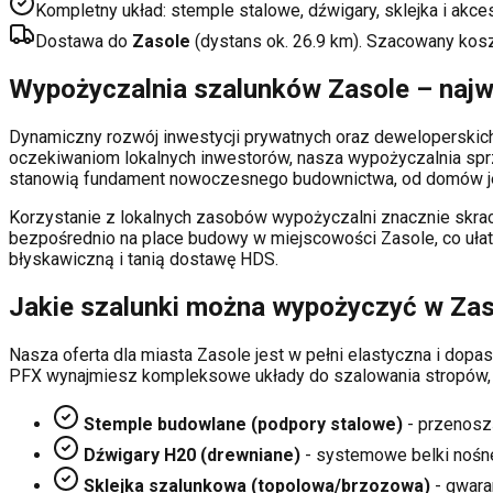
Kompletny układ: stemple stalowe, dźwigary, sklejka i akce
Dostawa do
Zasole
(dystans ok.
26.9
km). Szacowany kos
Wypożyczalnia szalunków
Zasole
– najw
Dynamiczny rozwój inwestycji prywatnych oraz deweloperski
oczekiwaniom lokalnych inwestorów, nasza wypożyczalnia sp
stanowią fundament nowoczesnego budownictwa, od domów je
Korzystanie z lokalnych zasobów wypożyczalni znacznie skrac
bezpośrednio na place budowy w miejscowości
Zasole
, co uł
błyskawiczną i tanią dostawę HDS.
Jakie szalunki można wypożyczyć w
Zas
Nasza oferta dla miasta
Zasole
jest w pełni elastyczna i do
PFX wynajmiesz kompleksowe układy do szalowania stropów,
Stemple budowlane (podpory stalowe)
- przenosz
Dźwigary H20 (drewniane)
- systemowe belki nośn
Sklejka szalunkowa (topolowa/brzozowa)
- gwaran