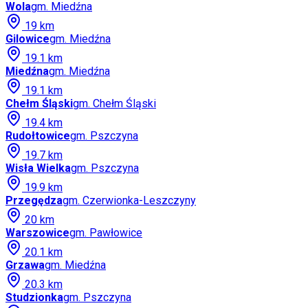
Wola
gm.
Miedźna
19
km
Gilowice
gm.
Miedźna
19.1
km
Miedźna
gm.
Miedźna
19.1
km
Chełm Śląski
gm.
Chełm Śląski
19.4
km
Rudołtowice
gm.
Pszczyna
19.7
km
Wisła Wielka
gm.
Pszczyna
19.9
km
Przegędza
gm.
Czerwionka-Leszczyny
20
km
Warszowice
gm.
Pawłowice
20.1
km
Grzawa
gm.
Miedźna
20.3
km
Studzionka
gm.
Pszczyna