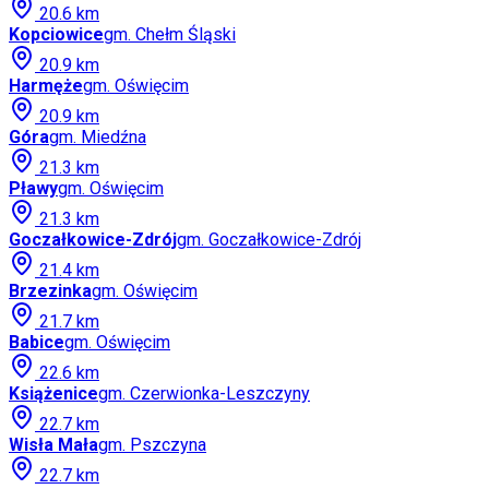
20.6
km
Kopciowice
gm.
Chełm Śląski
20.9
km
Harmęże
gm.
Oświęcim
20.9
km
Góra
gm.
Miedźna
21.3
km
Pławy
gm.
Oświęcim
21.3
km
Goczałkowice-Zdrój
gm.
Goczałkowice-Zdrój
21.4
km
Brzezinka
gm.
Oświęcim
21.7
km
Babice
gm.
Oświęcim
22.6
km
Książenice
gm.
Czerwionka-Leszczyny
22.7
km
Wisła Mała
gm.
Pszczyna
22.7
km