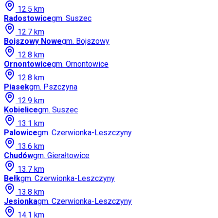
12.5
km
Radostowice
gm.
Suszec
12.7
km
Bojszowy Nowe
gm.
Bojszowy
12.8
km
Ornontowice
gm.
Ornontowice
12.8
km
Piasek
gm.
Pszczyna
12.9
km
Kobielice
gm.
Suszec
13.1
km
Palowice
gm.
Czerwionka-Leszczyny
13.6
km
Chudów
gm.
Gierałtowice
13.7
km
Bełk
gm.
Czerwionka-Leszczyny
13.8
km
Jesionka
gm.
Czerwionka-Leszczyny
14.1
km