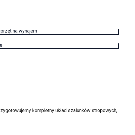
sprzęt na wynajem
ie
 przygotowujemy kompletny układ szalunków stropowych,