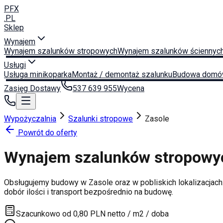
PFX
.PL
Sklep
Wynajem
Wynajem szalunków stropowych
Wynajem szalunków ściennyc
Usługi
Usługa minikoparka
Montaż / demontaż szalunku
Budowa domó
Zasięg Dostawy
537 639 955
Wycena
Wypożyczalnia
Szalunki stropowe
Zasole
Powrót do oferty
Wynajem szalunków stropow
Obsługujemy budowy w
Zasole
oraz w pobliskich lokalizacjach
dobór ilości i transport bezpośrednio na budowę.
Szacunkowo od 0,80 PLN netto / m2 / doba