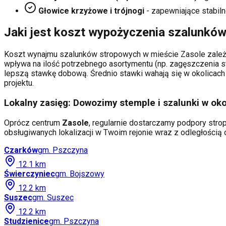
Głowice krzyżowe i trójnogi
- zapewniające stabiln
Jaki jest koszt wypożyczenia szalunkó
Koszt wynajmu szalunków stropowych w mieście
Zasole
zależ
wpływa na ilość potrzebnego asortymentu (np. zagęszczenia s
lepszą stawkę dobową. Średnio stawki wahają się w okolicach 
projektu.
Lokalny zasięg: Dowozimy stemple i szalunki w oko
Oprócz centrum
Zasole
, regularnie dostarczamy podpory strop
obsługiwanych lokalizacji w Twoim rejonie wraz z odległości
Czarków
gm.
Pszczyna
12.1
km
Świerczyniec
gm.
Bojszowy
12.2
km
Suszec
gm.
Suszec
12.2
km
Studzienice
gm.
Pszczyna