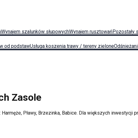
h
Wynajem szalunków słupowych
Wynajem rusztowań
Pozostały 
w od podstaw
Usługa koszenia trawy / tereny zielone
Odśnieżan
ych
Zasole
:
Harmęże, Pławy, Brzezinka, Babice
. Dla większych inwestycji