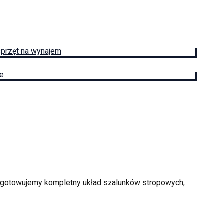
sprzęt na wynajem
ie
zygotowujemy kompletny układ szalunków stropowych,