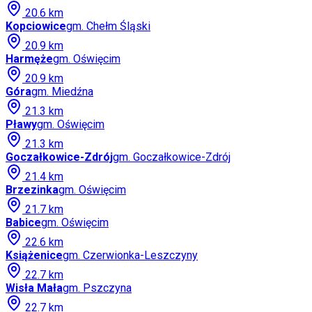
20.6
km
Kopciowice
gm.
Chełm Śląski
20.9
km
Harmęże
gm.
Oświęcim
20.9
km
Góra
gm.
Miedźna
21.3
km
Pławy
gm.
Oświęcim
21.3
km
Goczałkowice-Zdrój
gm.
Goczałkowice-Zdrój
21.4
km
Brzezinka
gm.
Oświęcim
21.7
km
Babice
gm.
Oświęcim
22.6
km
Książenice
gm.
Czerwionka-Leszczyny
22.7
km
Wisła Mała
gm.
Pszczyna
22.7
km