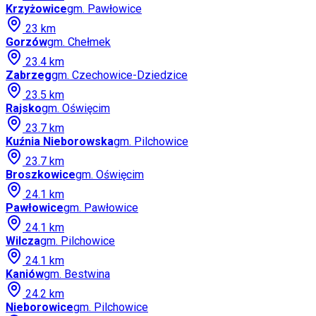
Krzyżowice
gm.
Pawłowice
23
km
Gorzów
gm.
Chełmek
23.4
km
Zabrzeg
gm.
Czechowice-Dziedzice
23.5
km
Rajsko
gm.
Oświęcim
23.7
km
Kuźnia Nieborowska
gm.
Pilchowice
23.7
km
Broszkowice
gm.
Oświęcim
24.1
km
Pawłowice
gm.
Pawłowice
24.1
km
Wilcza
gm.
Pilchowice
24.1
km
Kaniów
gm.
Bestwina
24.2
km
Nieborowice
gm.
Pilchowice