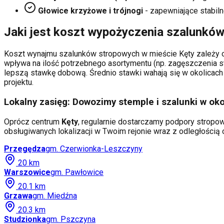
Głowice krzyżowe i trójnogi
- zapewniające stabiln
Jaki jest koszt wypożyczenia szalunkó
Koszt wynajmu szalunków stropowych w mieście
Kęty
zależy o
wpływa na ilość potrzebnego asortymentu (np. zagęszczenia s
lepszą stawkę dobową. Średnio stawki wahają się w okolicach 
projektu.
Lokalny zasięg: Dowozimy stemple i szalunki w oko
Oprócz centrum
Kęty
, regularnie dostarczamy podpory stropowe
obsługiwanych lokalizacji w Twoim rejonie wraz z odległości
Przegędza
gm.
Czerwionka-Leszczyny
20
km
Warszowice
gm.
Pawłowice
20.1
km
Grzawa
gm.
Miedźna
20.3
km
Studzionka
gm.
Pszczyna