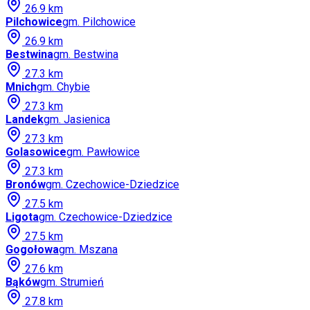
26.9
km
Pilchowice
gm.
Pilchowice
26.9
km
Bestwina
gm.
Bestwina
27.3
km
Mnich
gm.
Chybie
27.3
km
Landek
gm.
Jasienica
27.3
km
Golasowice
gm.
Pawłowice
27.3
km
Bronów
gm.
Czechowice-Dziedzice
27.5
km
Ligota
gm.
Czechowice-Dziedzice
27.5
km
Gogołowa
gm.
Mszana
27.6
km
Bąków
gm.
Strumień
27.8
km