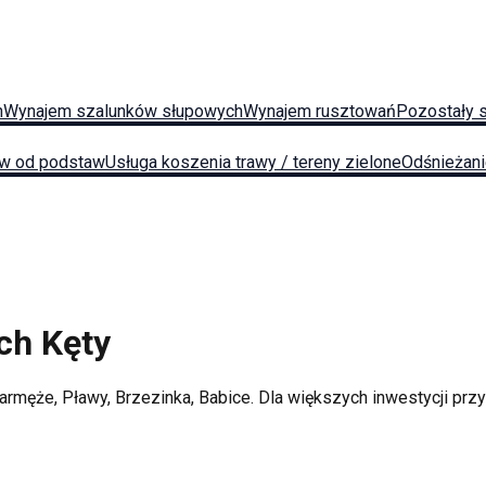
h
Wynajem szalunków słupowych
Wynajem rusztowań
Pozostały 
w od podstaw
Usługa koszenia trawy / tereny zielone
Odśnieżan
ych
Kęty
armęże, Pławy, Brzezinka, Babice
. Dla większych inwestycji pr