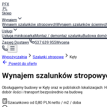
PFX
.PL
Sklep
Wynajem
Wynajem szalunków stropowych
Wynajem szalunków ściennyc
Usługi
Usługa minikoparka
Montaż / demontaż szalunku
Budowa domó
Zasięg Dostawy
537 639 955
Wycena
Wypożyczalnia
Szalunki stropowe
Kęty
Powrót do oferty
Wynajem szalunków stropow
Obsługujemy budowy w
Kęty
oraz w pobliskich lokalizacjach:
H
dobór ilości i transport bezpośrednio na budowę.
Szacunkowo od 0,80 PLN netto / m2 / doba