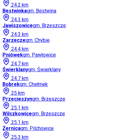
24.2
km
Bestwinka
gm.
Bestwina
24.3
km
Jawiszowice
gm.
Brzeszcze
24.3
km
Zarzecze
gm.
Chybie
24.4
km
Pniówek
gm.
Pawłowice
24.7
km
Świerklany
gm.
Świerklany
24.7
km
Bobrek
gm.
Chełmek
25
km
Przecieszyn
gm.
Brzeszcze
25.1
km
Wilczkowice
gm.
Brzeszcze
25.1
km
Żernica
gm.
Pilchowice
25.3
km