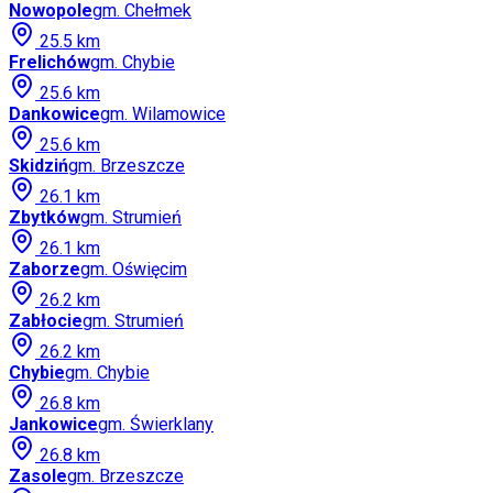
Nowopole
gm.
Chełmek
25.5
km
Frelichów
gm.
Chybie
25.6
km
Dankowice
gm.
Wilamowice
25.6
km
Skidziń
gm.
Brzeszcze
26.1
km
Zbytków
gm.
Strumień
26.1
km
Zaborze
gm.
Oświęcim
26.2
km
Zabłocie
gm.
Strumień
26.2
km
Chybie
gm.
Chybie
26.8
km
Jankowice
gm.
Świerklany
26.8
km
Zasole
gm.
Brzeszcze