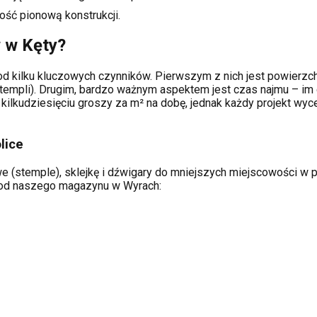
ość pionową konstrukcji.
w w
Kęty
?
d kilku kluczowych czynników. Pierwszym z nich jest powierzchn
templi). Drugim, bardzo ważnym aspektem jest czas najmu – im 
kilkudziesięciu groszy za m² na dobę, jednak każdy projekt wy
lice
 (stemple), sklejkę i dźwigary do mniejszych miejscowości w pro
ą od naszego magazynu w Wyrach: