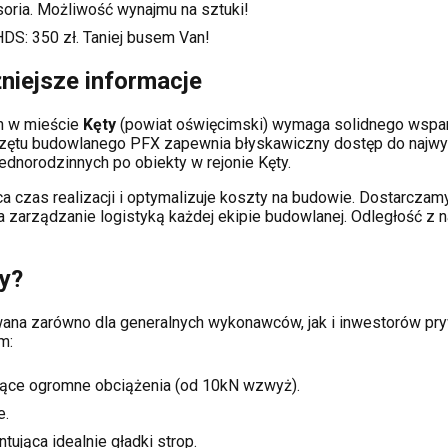
soria. Możliwość wynajmu na sztuki!
HDS:
350
zł. Taniej busem Van!
niejsze informacje
ch
w mieście
Kęty
(powiat
oświęcimski
) wymaga solidnego wspa
rzętu budowlanego PFX zapewnia błyskawiczny dostęp do najwy
dnorodzinnych po obiekty w rejonie
Kęty
.
a czas realizacji i optymalizuje koszty na budowie. Dostarcz
ia zarządzanie logistyką każdej ekipie budowlanej.
Odległość z n
y
?
owana zarówno dla generalnych wykonawców, jak i inwestorów 
m:
ące ogromne obciążenia (od 10kN wzwyż).
e.
tująca idealnie gładki strop.