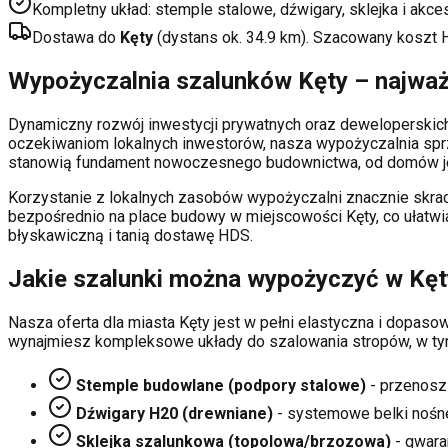
Kompletny układ: stemple stalowe, dźwigary, sklejka i akce
Dostawa do
Kęty
(dystans ok.
34.9
km). Szacowany koszt 
Wypożyczalnia szalunków
Kęty
– najważ
Dynamiczny rozwój inwestycji prywatnych oraz deweloperski
oczekiwaniom lokalnych inwestorów, nasza wypożyczalnia sp
stanowią fundament nowoczesnego budownictwa, od domów je
Korzystanie z lokalnych zasobów wypożyczalni znacznie skrac
bezpośrednio na place budowy w miejscowości
Kęty
, co ułatw
błyskawiczną i tanią dostawę HDS.
Jakie szalunki można wypożyczyć w
Kęt
Nasza oferta dla miasta
Kęty
jest w pełni elastyczna i dopas
wynajmiesz kompleksowe układy do szalowania stropów, w ty
Stemple budowlane (podpory stalowe)
- przenosz
Dźwigary H20 (drewniane)
- systemowe belki nośn
Sklejka szalunkowa (topolowa/brzozowa)
- gwaran