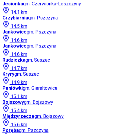
Jesionka
gm.
Czerwionka-Leszczyny
14.1
km
Grzybiarnia
gm.
Pszczyna
14.5
km
Jankowice
gm.
Pszczyna
14.6
km
Jankowice
gm.
Pszczyna
14.6
km
Rudziczka
gm.
Suszec
14.7
km
Kryry
gm.
Suszec
14.9
km
Paniówki
gm.
Gierałtowice
15.1
km
Bojszowy
gm.
Bojszowy
15.4
km
Międzyrzecze
gm.
Bojszowy
15.6
km
Poręba
gm.
Pszczyna