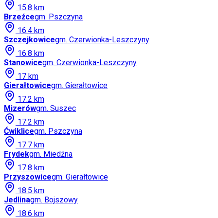
15.8
km
Brzeźce
gm.
Pszczyna
16.4
km
Szczejkowice
gm.
Czerwionka-Leszczyny
16.8
km
Stanowice
gm.
Czerwionka-Leszczyny
17
km
Gierałtowice
gm.
Gierałtowice
17.2
km
Mizerów
gm.
Suszec
17.2
km
Ćwiklice
gm.
Pszczyna
17.7
km
Frydek
gm.
Miedźna
17.8
km
Przyszowice
gm.
Gierałtowice
18.5
km
Jedlina
gm.
Bojszowy
18.6
km