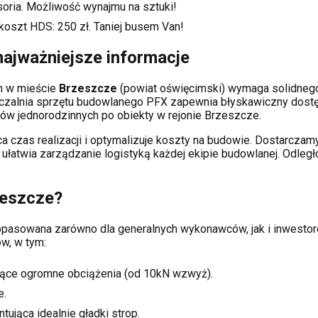
soria. Możliwość wynajmu na sztuki!
koszt HDS:
250
zł. Taniej busem Van!
ajważniejsze informacje
ch
w mieście
Brzeszcze
(powiat
oświęcimski
) wymaga solidneg
czalnia sprzętu budowlanego PFX zapewnia błyskawiczny dostę
w jednorodzinnych po obiekty w rejonie
Brzeszcze
.
a czas realizacji i optymalizuje koszty na budowie. Dostarcz
o ułatwia zarządzanie logistyką każdej ekipie budowlanej.
Odległ
eszcze
?
 dopasowana zarówno dla generalnych wykonawców, jak i inwes
w, w tym:
ące ogromne obciążenia (od 10kN wzwyż).
e.
tująca idealnie gładki strop.