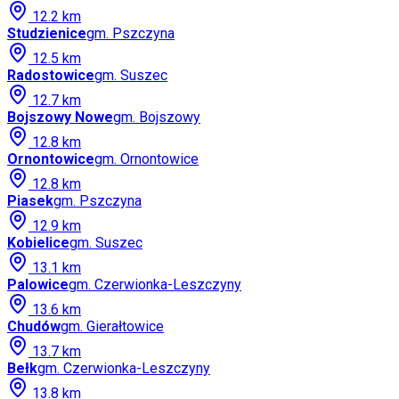
12.2
km
Studzienice
gm.
Pszczyna
12.5
km
Radostowice
gm.
Suszec
12.7
km
Bojszowy Nowe
gm.
Bojszowy
12.8
km
Ornontowice
gm.
Ornontowice
12.8
km
Piasek
gm.
Pszczyna
12.9
km
Kobielice
gm.
Suszec
13.1
km
Palowice
gm.
Czerwionka-Leszczyny
13.6
km
Chudów
gm.
Gierałtowice
13.7
km
Bełk
gm.
Czerwionka-Leszczyny
13.8
km