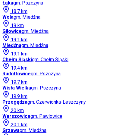
Łąka
gm.
Pszczyna
18.7
km
Wola
gm.
Miedźna
19
km
Gilowice
gm.
Miedźna
19.1
km
Miedźna
gm.
Miedźna
19.1
km
Chełm Śląski
gm.
Chełm Śląski
19.4
km
Rudołtowice
gm.
Pszczyna
19.7
km
Wisła Wielka
gm.
Pszczyna
19.9
km
Przegędza
gm.
Czerwionka-Leszczyny
20
km
Warszowice
gm.
Pawłowice
20.1
km
Grzawa
gm.
Miedźna