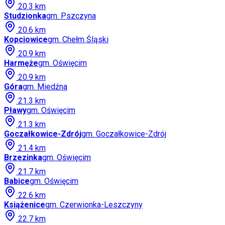
20.3
km
Studzionka
gm.
Pszczyna
20.6
km
Kopciowice
gm.
Chełm Śląski
20.9
km
Harmęże
gm.
Oświęcim
20.9
km
Góra
gm.
Miedźna
21.3
km
Pławy
gm.
Oświęcim
21.3
km
Goczałkowice-Zdrój
gm.
Goczałkowice-Zdrój
21.4
km
Brzezinka
gm.
Oświęcim
21.7
km
Babice
gm.
Oświęcim
22.6
km
Książenice
gm.
Czerwionka-Leszczyny
22.7
km