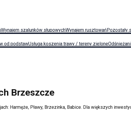
h
Wynajem szalunków słupowych
Wynajem rusztowań
Pozostały 
w od podstaw
Usługa koszenia trawy / tereny zielone
Odśnieżan
ych
Brzeszcze
jach:
Harmęże, Pławy, Brzezinka, Babice
. Dla większych inwest