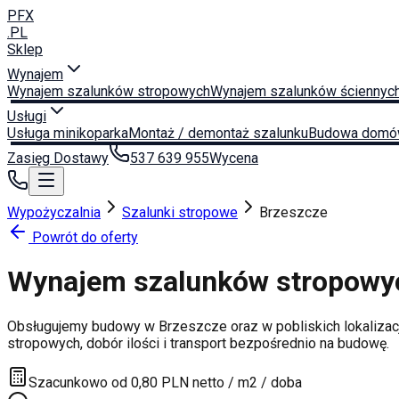
PFX
.PL
Sklep
Wynajem
Wynajem szalunków stropowych
Wynajem szalunków ściennyc
Usługi
Usługa minikoparka
Montaż / demontaż szalunku
Budowa domó
Zasięg Dostawy
537 639 955
Wycena
Wypożyczalnia
Szalunki stropowe
Brzeszcze
Powrót do oferty
Wynajem szalunków stropow
Obsługujemy budowy w
Brzeszcze
oraz w pobliskich lokalizac
stropowych, dobór ilości i transport bezpośrednio na budowę.
Szacunkowo od 0,80 PLN netto / m2 / doba