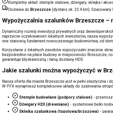
Kompletny układ: stemple stalowe, dźwigary, sklejka i akce
Dostawa do
Brzeszcze
(dystans ok.
23.4
km). Szacowany 
Wypożyczalnia szalunków
Brzeszcze
– n
Dynamiczny rozwój inwestycji prywatnych oraz deweloperski
naprzeciw oczekiwaniom lokalnych inwestorów, nasza wypoży
one stanowią fundament nowoczesnego budownictwa, od domó
Korzystanie z lokalnych zasobów wypożyczalni znacznie skrac
bezpośrednio na place budowy w miejscowości
Brzeszcze
, c
gwarantuje błyskawiczną i tanią dostawę HDS.
Jakie szalunki można wypożyczyć w
Brz
Nasza oferta dla miasta
Brzeszcze
jest w pełni elastyczna i
W PFX wynajmiesz kompleksowe układy do szalowania stropó
Stemple budowlane (podpory stalowe)
- przenosz
Dźwigary H20 (drewniane)
- systemowe belki nośn
Sklejka szalunkowa (topolowa/brzozowa)
- gwaran