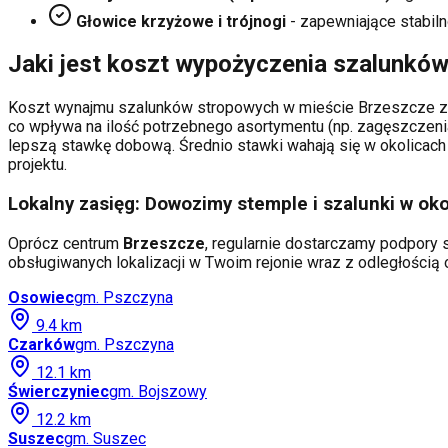
Głowice krzyżowe i trójnogi
- zapewniające stabiln
Jaki jest koszt wypożyczenia szalunkó
Koszt wynajmu szalunków stropowych w mieście
Brzeszcze
z
co wpływa na ilość potrzebnego asortymentu (np. zagęszczeni
lepszą stawkę dobową. Średnio stawki wahają się w okolicach 
projektu.
Lokalny zasięg: Dowozimy stemple i szalunki w oko
Oprócz centrum
Brzeszcze
, regularnie dostarczamy podpory s
obsługiwanych lokalizacji w Twoim rejonie wraz z odległości
Osowiec
gm.
Pszczyna
9.4
km
Czarków
gm.
Pszczyna
12.1
km
Świerczyniec
gm.
Bojszowy
12.2
km
Suszec
gm.
Suszec