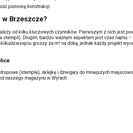
ość pionową konstrukcji.
w w
Brzeszcze
?
ależy od kilku kluczowych czynników. Pierwszym z nich jest pow
a stempli). Drugim, bardzo ważnym aspektem jest czas najmu – 
kilkudziesięciu groszy za m² na dobę, jednak każdy projekt wy
lice
tropowe (stemple), sklejkę i dźwigary do mniejszych miejscowośc
ą od naszego magazynu w Wyrach: