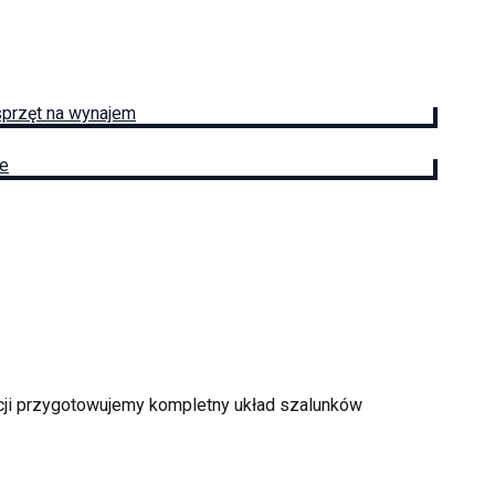
sprzęt na wynajem
ie
ycji przygotowujemy kompletny układ szalunków