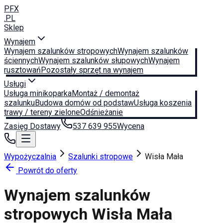
PFX
.PL
Sklep
Wynajem
Wynajem szalunków stropowych
Wynajem szalunków
ściennych
Wynajem szalunków słupowych
Wynajem
rusztowań
Pozostały sprzęt na wynajem
Usługi
Usługa minikoparka
Montaż / demontaż
szalunku
Budowa domów od podstaw
Usługa koszenia
trawy / tereny zielone
Odśnieżanie
Zasięg Dostawy
537 639 955
Wycena
Wypożyczalnia
Szalunki stropowe
Wisła Mała
Powrót do oferty
Wynajem szalunków
stropowych
Wisła Mała