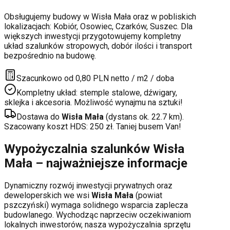
Obsługujemy budowy w
Wisła Mała
oraz w pobliskich
lokalizacjach:
Kobiór, Osowiec, Czarków, Suszec
. Dla
większych inwestycji przygotowujemy kompletny
układ szalunków stropowych, dobór ilości i transport
bezpośrednio na budowę.
Szacunkowo od 0,80 PLN netto / m2 / doba
Kompletny układ: stemple stalowe, dźwigary,
sklejka i akcesoria. Możliwość wynajmu na sztuki!
Dostawa do
Wisła Mała
(dystans ok.
22.7
km).
Szacowany koszt HDS:
250
zł. Taniej busem Van!
Wypożyczalnia szalunków
Wisła
Mała
– najważniejsze informacje
Dynamiczny rozwój inwestycji prywatnych oraz
deweloperskich
we wsi
Wisła Mała
(powiat
pszczyński
) wymaga solidnego wsparcia zaplecza
budowlanego. Wychodząc naprzeciw oczekiwaniom
lokalnych inwestorów, nasza wypożyczalnia sprzętu