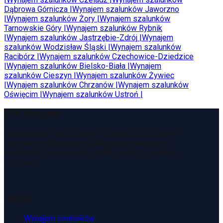
Dąbrowa Górnicza
|
Wynajem szalunków
Jaworzno
|
Wynajem szalunków
Żory
|
Wynajem szalunków
Tarnowskie Góry
|
Wynajem szalunków
Rybnik
|
Wynajem szalunków
Jastrzębie-Zdrój
|
Wynajem
szalunków
Wodzisław Śląski
|
Wynajem szalunków
Racibórz
|
Wynajem szalunków
Czechowice-Dziedzice
|
Wynajem szalunków
Bielsko-Biała
|
Wynajem
szalunków
Cieszyn
|
Wynajem szalunków
Żywiec
|
Wynajem szalunków
Chrzanów
|
Wynajem szalunków
Oświęcim
|
Wynajem szalunków
Ustroń
|
PFX Szalunki
Wynajmujemy i sprzedajemy szalunki, rusztowania
oraz sprzęt budowlany. Obsługujemy inwestycje
budowlane, zapewniając szybki kontakt i sprawną
logistykę.
Zamów kontakt
Oferta
Wynajem szalunków