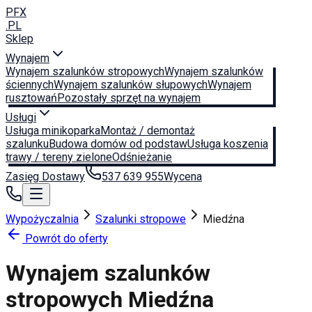
PFX
.PL
Sklep
Wynajem
Wynajem szalunków stropowych
Wynajem szalunków
ściennych
Wynajem szalunków słupowych
Wynajem
rusztowań
Pozostały sprzęt na wynajem
Usługi
Usługa minikoparka
Montaż / demontaż
szalunku
Budowa domów od podstaw
Usługa koszenia
trawy / tereny zielone
Odśnieżanie
Zasięg Dostawy
537 639 955
Wycena
Wypożyczalnia
Szalunki stropowe
Miedźna
Powrót do oferty
Wynajem szalunków
stropowych
Miedźna