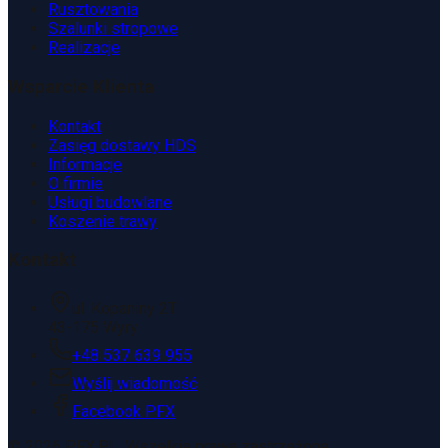
Rusztowania
Szalunki stropowe
Realizacje
Wsparcie Klienta
Kontakt
Zasięg dostawy HDS
Informacje
O firmie
Usługi budowlane
Koszenie trawy
Kontakt
ul. Kopaniny 2T
43-175 Wyry
+48 537 639 955
Wyślij wiadomość
Facebook PFX
©
2026
PFX.PL. Wszelkie prawa zastrzeżone.