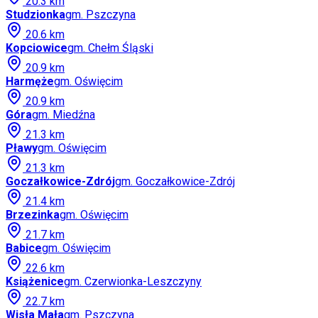
20.3
km
Studzionka
gm.
Pszczyna
20.6
km
Kopciowice
gm.
Chełm Śląski
20.9
km
Harmęże
gm.
Oświęcim
20.9
km
Góra
gm.
Miedźna
21.3
km
Pławy
gm.
Oświęcim
21.3
km
Goczałkowice-Zdrój
gm.
Goczałkowice-Zdrój
21.4
km
Brzezinka
gm.
Oświęcim
21.7
km
Babice
gm.
Oświęcim
22.6
km
Książenice
gm.
Czerwionka-Leszczyny
22.7
km
Wisła Mała
gm.
Pszczyna