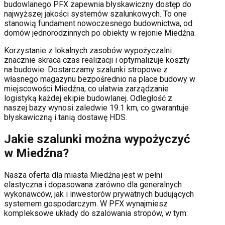
budowlanego PFX zapewnia błyskawiczny dostęp do
najwyższej jakości systemów szalunkowych. To one
stanowią fundament nowoczesnego budownictwa, od
domów jednorodzinnych po obiekty w rejonie
Miedźna
.
Korzystanie z lokalnych zasobów wypożyczalni
znacznie skraca czas realizacji i optymalizuje koszty
na budowie. Dostarczamy szalunki stropowe z
własnego magazynu bezpośrednio na place budowy w
miejscowości
Miedźna
, co ułatwia zarządzanie
logistyką każdej ekipie budowlanej.
Odległość z
naszej bazy wynosi zaledwie 19.1 km, co gwarantuje
błyskawiczną i tanią dostawę HDS.
Jakie szalunki można wypożyczyć
w
Miedźna
?
Nasza oferta dla miasta
Miedźna
jest w pełni
elastyczna i dopasowana zarówno dla generalnych
wykonawców, jak i inwestorów prywatnych budujących
systemem gospodarczym. W PFX wynajmiesz
kompleksowe układy do szalowania stropów, w tym: