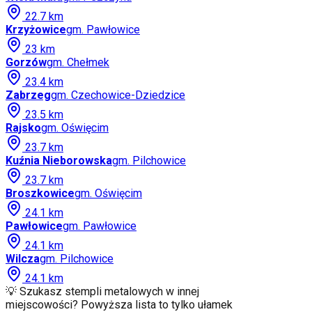
22.7
km
Krzyżowice
gm.
Pawłowice
23
km
Gorzów
gm.
Chełmek
23.4
km
Zabrzeg
gm.
Czechowice-Dziedzice
23.5
km
Rajsko
gm.
Oświęcim
23.7
km
Kuźnia Nieborowska
gm.
Pilchowice
23.7
km
Broszkowice
gm.
Oświęcim
24.1
km
Pawłowice
gm.
Pawłowice
24.1
km
Wilcza
gm.
Pilchowice
24.1
km
💡 Szukasz stempli metalowych w innej
miejscowości? Powyższa lista to tylko ułamek