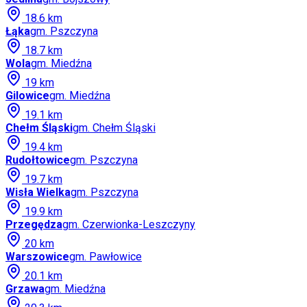
18.6
km
Łąka
gm.
Pszczyna
18.7
km
Wola
gm.
Miedźna
19
km
Gilowice
gm.
Miedźna
19.1
km
Chełm Śląski
gm.
Chełm Śląski
19.4
km
Rudołtowice
gm.
Pszczyna
19.7
km
Wisła Wielka
gm.
Pszczyna
19.9
km
Przegędza
gm.
Czerwionka-Leszczyny
20
km
Warszowice
gm.
Pawłowice
20.1
km
Grzawa
gm.
Miedźna