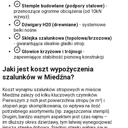
Stemple budowlane (podpory stalowe)
-
przenoszące ogromne obciążenia (od 10kN
wzwyż).
Dźwigary H20 (drewniane)
- systemowe
belki nośne.
Sklejka szalunkowa (topolowa/brzozowa)
- gwarantująca idealnie gładki strop.
Głowice krzyżowe i trójnogi
-
zapewniające stabilność pionową konstrukcji.
Jaki jest koszt wypożyczenia
szalunków w
Miedźna
?
Koszt wynajmu szalunków stropowych w mieście
Miedźna
zależy od kilku kluczowych czynników.
Pierwszym z nich jest powierzchnia stropu (w m²) i
stopień jego skomplikowania, co wpływa na ilość
potrzebnego asortymentu (np. zagęszczenia stempli).
Drugim, bardzo ważnym aspektem jest czas najmu –
im dłuższy okres dzierżawy, tym łatwiej wynegocjować
lepszą stawkę dobową. Średnio stawki wahają się w