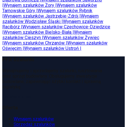
|
Wynajem szalunków
Żory
|
Wynajem szalunków
Tarnowskie Góry
|
Wynajem szalunków
Rybnik
|
Wynajem szalunków
Jastrzębie-Zdrój
|
Wynajem
szalunków
Wodzisław Śląski
|
Wynajem szalunków
Racibórz
|
Wynajem szalunków
Czechowice-Dziedzice
|
Wynajem szalunków
Bielsko-Biała
|
Wynajem
szalunków
Cieszyn
|
Wynajem szalunków
Żywiec
|
Wynajem szalunków
Chrzanów
|
Wynajem szalunków
Oświęcim
|
Wynajem szalunków
Ustroń
|
PFX Szalunki
Wynajmujemy i sprzedajemy szalunki, rusztowania
oraz sprzęt budowlany. Obsługujemy inwestycje
budowlane, zapewniając szybki kontakt i sprawną
logistykę.
Zamów kontakt
Oferta
Wynajem szalunków
Sprzedaż szalunków