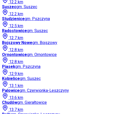
12.2
km
Suszec
gm.
Suszec
12.2
km
Studzienice
gm.
Pszczyna
12.5
km
Radostowice
gm.
Suszec
12.7
km
Bojszowy Nowe
gm.
Bojszowy
12.8
km
Ornontowice
gm.
Ornontowice
12.8
km
Piasek
gm.
Pszczyna
12.9
km
Kobielice
gm.
Suszec
13.1
km
Palowice
gm.
Czerwionka-Leszczyny
13.6
km
Chudów
gm.
Gierałtowice
13.7
km