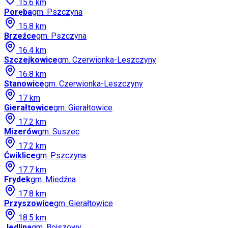
15.6
km
Poręba
gm.
Pszczyna
15.8
km
Brzeźce
gm.
Pszczyna
16.4
km
Szczejkowice
gm.
Czerwionka-Leszczyny
16.8
km
Stanowice
gm.
Czerwionka-Leszczyny
17
km
Gierałtowice
gm.
Gierałtowice
17.2
km
Mizerów
gm.
Suszec
17.2
km
Ćwiklice
gm.
Pszczyna
17.7
km
Frydek
gm.
Miedźna
17.8
km
Przyszowice
gm.
Gierałtowice
18.5
km
Jedlina
gm.
Bojszowy