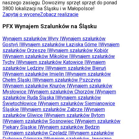
naszego zasięgu. Dowozimy sprzęt sprzęt do ponad
3800 lokalizacji na Śląsku i w Małopolsce!
Zapytaj o wycenę
Zobacz realizacje
PFX Wynajem Szalunków na Śląsku
Wynajem szalunków
Wyry
|
Wynajem szalunków
Gostyń
|
Wynajem szalunków
Łaziska Górne
|
Wynajem
szalunków
Orzesze
|
Wynajem szalunków
Kobiór
|
Wynajem szalunków
Mikołów
|
Wynajem szalunków
Tychy
|
Wynajem szalunków
Katowice
|
Wynajem
szalunków
Lędziny
|
Wynajem szalunków
Bieruń
|
Wynajem szalunków
Imielin
|
Wynajem szalunków
Chełm Śląski
|
Wynajem szalunków
Pszczyna
|
Wynajem szalunków
Knurów
|
Wynajem szalunków
Mysłowice
|
Wynajem szalunków
Chorzów
|
Wynajem
szalunków
Ruda Śląska
|
Wynajem szalunków
Świętochłowice
|
Wynajem szalunków
Siemianowice
Śląskie
|
Wynajem szalunków
Zabrze
|
Wynajem
szalunków
Gliwice
|
Wynajem szalunków
Bytom
|
Wynajem szalunków
Sosnowiec
|
Wynajem szalunków
Piekary Śląskie
|
Wynajem szalunków
Będzin
|
Wynajem szalunków
Czeladź
|
Wynajem szalunków
Dąbrowa Górnicza
|
Wynajem szalunków
Jaworzno