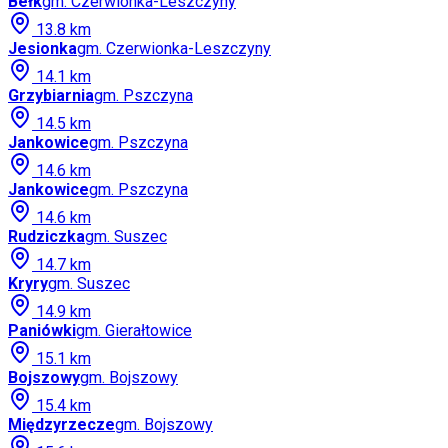
Bełk
gm.
Czerwionka-Leszczyny
13.8
km
Jesionka
gm.
Czerwionka-Leszczyny
14.1
km
Grzybiarnia
gm.
Pszczyna
14.5
km
Jankowice
gm.
Pszczyna
14.6
km
Jankowice
gm.
Pszczyna
14.6
km
Rudziczka
gm.
Suszec
14.7
km
Kryry
gm.
Suszec
14.9
km
Paniówki
gm.
Gierałtowice
15.1
km
Bojszowy
gm.
Bojszowy
15.4
km
Międzyrzecze
gm.
Bojszowy