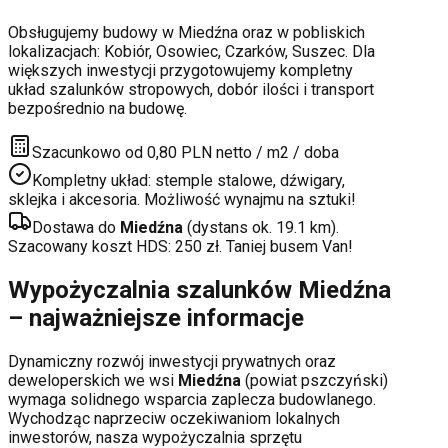
Obsługujemy budowy w
Miedźna
oraz w pobliskich
lokalizacjach:
Kobiór, Osowiec, Czarków, Suszec
. Dla
większych inwestycji przygotowujemy kompletny
układ szalunków stropowych, dobór ilości i transport
bezpośrednio na budowę.
Szacunkowo od 0,80 PLN netto / m2 / doba
Kompletny układ: stemple stalowe, dźwigary,
sklejka i akcesoria. Możliwość wynajmu na sztuki!
Dostawa do
Miedźna
(dystans ok.
19.1
km).
Szacowany koszt HDS:
250
zł. Taniej busem Van!
Wypożyczalnia szalunków
Miedźna
– najważniejsze informacje
Dynamiczny rozwój inwestycji prywatnych oraz
deweloperskich
we wsi
Miedźna
(powiat
pszczyński
)
wymaga solidnego wsparcia zaplecza budowlanego.
Wychodząc naprzeciw oczekiwaniom lokalnych
inwestorów, nasza wypożyczalnia sprzętu