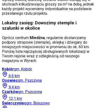
okolicach kilkudziesięciu groszy za m² na dobę, jednak
każdy projekt wyceniamy indywidualnie na podstawie
przesłanego rzutu projektu.
Lokalny zasięg: Dowozimy stemple i
szalunki w okolice
Oprócz centrum
Miedźna
, regularnie dostarczamy
podpory stropowe (stemple), sklejkę i dźwigary do
mniejszych miejscowości w promieniu do ok. 60 km.
Poniżej lista najczęściej obsługiwanych lokalizacji w
Twoim rejonie wraz z odległością od naszego
magazynu w Wyrach:
Kobiór
gm.
Kobiór
6.6
km
Osowiec
gm.
Pszczyna
9.4
km
Czarków
gm.
Pszczyna
12.1
km
Świerczyniec
gm.
Bojszowy