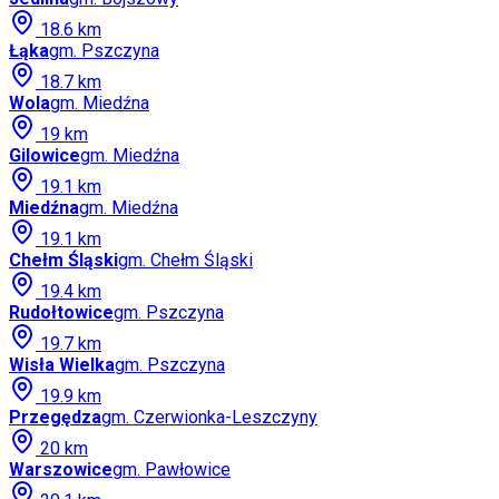
18.6
km
Łąka
gm.
Pszczyna
18.7
km
Wola
gm.
Miedźna
19
km
Gilowice
gm.
Miedźna
19.1
km
Miedźna
gm.
Miedźna
19.1
km
Chełm Śląski
gm.
Chełm Śląski
19.4
km
Rudołtowice
gm.
Pszczyna
19.7
km
Wisła Wielka
gm.
Pszczyna
19.9
km
Przegędza
gm.
Czerwionka-Leszczyny
20
km
Warszowice
gm.
Pawłowice