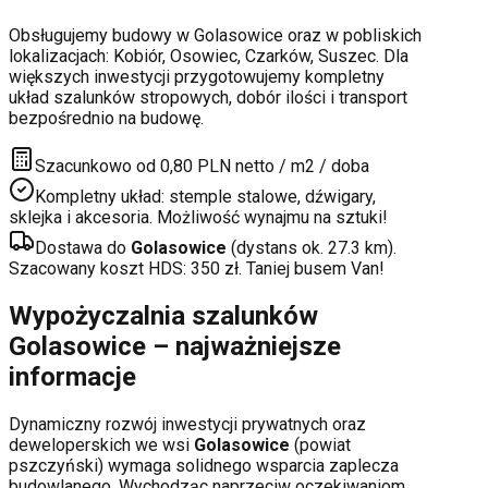
Obsługujemy budowy w
Golasowice
oraz w pobliskich
lokalizacjach:
Kobiór, Osowiec, Czarków, Suszec
. Dla
większych inwestycji przygotowujemy kompletny
układ szalunków stropowych, dobór ilości i transport
bezpośrednio na budowę.
Szacunkowo od 0,80 PLN netto / m2 / doba
Kompletny układ: stemple stalowe, dźwigary,
sklejka i akcesoria. Możliwość wynajmu na sztuki!
Dostawa do
Golasowice
(dystans ok.
27.3
km).
Szacowany koszt HDS:
350
zł. Taniej busem Van!
Wypożyczalnia szalunków
Golasowice
– najważniejsze
informacje
Dynamiczny rozwój inwestycji prywatnych oraz
deweloperskich
we wsi
Golasowice
(powiat
pszczyński
) wymaga solidnego wsparcia zaplecza
budowlanego. Wychodząc naprzeciw oczekiwaniom