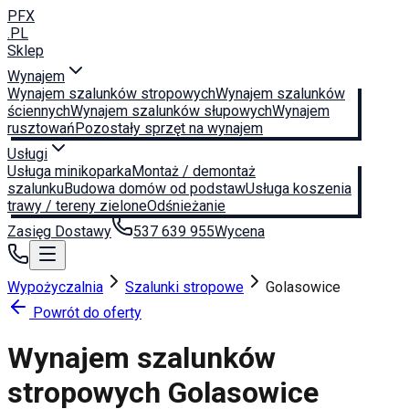
PFX
.PL
Sklep
Wynajem
Wynajem szalunków stropowych
Wynajem szalunków
ściennych
Wynajem szalunków słupowych
Wynajem
rusztowań
Pozostały sprzęt na wynajem
Usługi
Usługa minikoparka
Montaż / demontaż
szalunku
Budowa domów od podstaw
Usługa koszenia
trawy / tereny zielone
Odśnieżanie
Zasięg Dostawy
537 639 955
Wycena
Wypożyczalnia
Szalunki stropowe
Golasowice
Powrót do oferty
Wynajem szalunków
stropowych
Golasowice