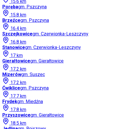
15.6
km
Poręba
gm.
Pszczyna
15.8
km
Brzeźce
gm.
Pszczyna
16.4
km
Szczejkowice
gm.
Czerwionka-Leszczyny
16.8
km
Stanowice
gm.
Czerwionka-Leszczyny
17
km
Gierałtowice
gm.
Gierałtowice
17.2
km
Mizerów
gm.
Suszec
17.2
km
Ćwiklice
gm.
Pszczyna
17.7
km
Frydek
gm.
Miedźna
17.8
km
Przyszowice
gm.
Gierałtowice
18.5
km
Jedlina
gm.
Bojszowy