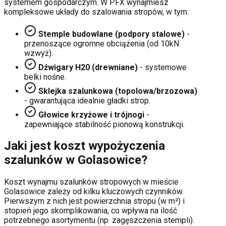
systemem gospodarczym. W PFX wynajmiesz
kompleksowe układy do szalowania stropów, w tym:
Stemple budowlane (podpory stalowe)
-
przenoszące ogromne obciążenia (od 10kN
wzwyż).
Dźwigary H20 (drewniane)
- systemowe
belki nośne.
Sklejka szalunkowa (topolowa/brzozowa)
- gwarantująca idealnie gładki strop.
Głowice krzyżowe i trójnogi
-
zapewniające stabilność pionową konstrukcji.
Jaki jest koszt wypożyczenia
szalunków w
Golasowice
?
Koszt wynajmu szalunków stropowych w mieście
Golasowice
zależy od kilku kluczowych czynników.
Pierwszym z nich jest powierzchnia stropu (w m²) i
stopień jego skomplikowania, co wpływa na ilość
potrzebnego asortymentu (np. zagęszczenia stempli).