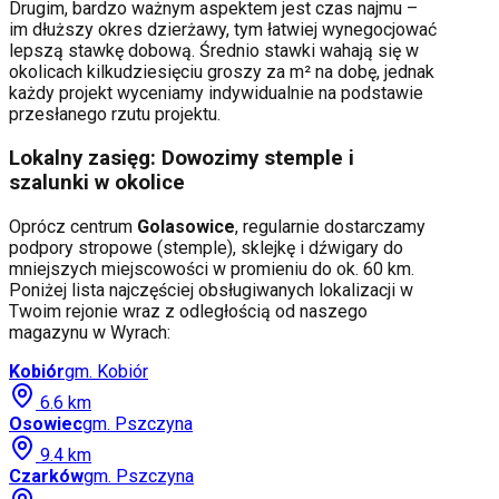
Drugim, bardzo ważnym aspektem jest czas najmu –
im dłuższy okres dzierżawy, tym łatwiej wynegocjować
lepszą stawkę dobową. Średnio stawki wahają się w
okolicach kilkudziesięciu groszy za m² na dobę, jednak
każdy projekt wyceniamy indywidualnie na podstawie
przesłanego rzutu projektu.
Lokalny zasięg: Dowozimy stemple i
szalunki w okolice
Oprócz centrum
Golasowice
, regularnie dostarczamy
podpory stropowe (stemple), sklejkę i dźwigary do
mniejszych miejscowości w promieniu do ok. 60 km.
Poniżej lista najczęściej obsługiwanych lokalizacji w
Twoim rejonie wraz z odległością od naszego
magazynu w Wyrach:
Kobiór
gm.
Kobiór
6.6
km
Osowiec
gm.
Pszczyna
9.4
km
Czarków
gm.
Pszczyna