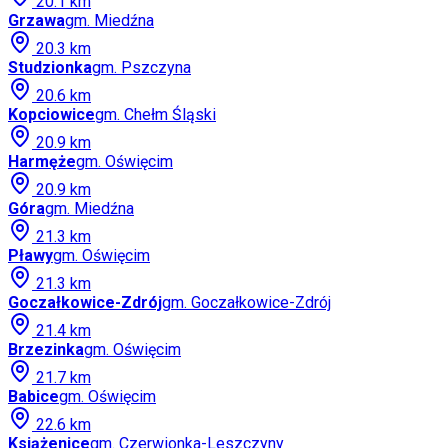
20.1
km
Grzawa
gm.
Miedźna
20.3
km
Studzionka
gm.
Pszczyna
20.6
km
Kopciowice
gm.
Chełm Śląski
20.9
km
Harmęże
gm.
Oświęcim
20.9
km
Góra
gm.
Miedźna
21.3
km
Pławy
gm.
Oświęcim
21.3
km
Goczałkowice-Zdrój
gm.
Goczałkowice-Zdrój
21.4
km
Brzezinka
gm.
Oświęcim
21.7
km
Babice
gm.
Oświęcim
22.6
km
Książenice
gm.
Czerwionka-Leszczyny