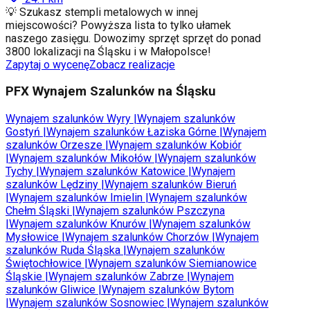
💡 Szukasz stempli metalowych w innej
miejscowości? Powyższa lista to tylko ułamek
naszego zasięgu. Dowozimy sprzęt sprzęt do ponad
3800 lokalizacji na Śląsku i w Małopolsce!
Zapytaj o wycenę
Zobacz realizacje
PFX Wynajem Szalunków na Śląsku
Wynajem szalunków
Wyry
|
Wynajem szalunków
Gostyń
|
Wynajem szalunków
Łaziska Górne
|
Wynajem
szalunków
Orzesze
|
Wynajem szalunków
Kobiór
|
Wynajem szalunków
Mikołów
|
Wynajem szalunków
Tychy
|
Wynajem szalunków
Katowice
|
Wynajem
szalunków
Lędziny
|
Wynajem szalunków
Bieruń
|
Wynajem szalunków
Imielin
|
Wynajem szalunków
Chełm Śląski
|
Wynajem szalunków
Pszczyna
|
Wynajem szalunków
Knurów
|
Wynajem szalunków
Mysłowice
|
Wynajem szalunków
Chorzów
|
Wynajem
szalunków
Ruda Śląska
|
Wynajem szalunków
Świętochłowice
|
Wynajem szalunków
Siemianowice
Śląskie
|
Wynajem szalunków
Zabrze
|
Wynajem
szalunków
Gliwice
|
Wynajem szalunków
Bytom
|
Wynajem szalunków
Sosnowiec
|
Wynajem szalunków