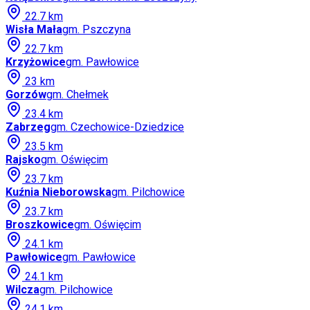
22.7
km
Wisła Mała
gm.
Pszczyna
22.7
km
Krzyżowice
gm.
Pawłowice
23
km
Gorzów
gm.
Chełmek
23.4
km
Zabrzeg
gm.
Czechowice-Dziedzice
23.5
km
Rajsko
gm.
Oświęcim
23.7
km
Kuźnia Nieborowska
gm.
Pilchowice
23.7
km
Broszkowice
gm.
Oświęcim
24.1
km
Pawłowice
gm.
Pawłowice
24.1
km
Wilcza
gm.
Pilchowice
24.1
km