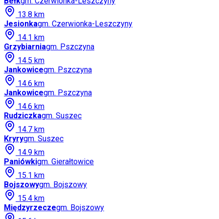
Bełk
gm.
Czerwionka-Leszczyny
13.8
km
Jesionka
gm.
Czerwionka-Leszczyny
14.1
km
Grzybiarnia
gm.
Pszczyna
14.5
km
Jankowice
gm.
Pszczyna
14.6
km
Jankowice
gm.
Pszczyna
14.6
km
Rudziczka
gm.
Suszec
14.7
km
Kryry
gm.
Suszec
14.9
km
Paniówki
gm.
Gierałtowice
15.1
km
Bojszowy
gm.
Bojszowy
15.4
km
Międzyrzecze
gm.
Bojszowy