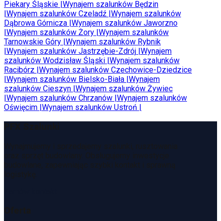
Piekary Śląskie
|
Wynajem szalunków
Będzin
|
Wynajem szalunków
Czeladź
|
Wynajem szalunków
Dąbrowa Górnicza
|
Wynajem szalunków
Jaworzno
|
Wynajem szalunków
Żory
|
Wynajem szalunków
Tarnowskie Góry
|
Wynajem szalunków
Rybnik
|
Wynajem szalunków
Jastrzębie-Zdrój
|
Wynajem
szalunków
Wodzisław Śląski
|
Wynajem szalunków
Racibórz
|
Wynajem szalunków
Czechowice-Dziedzice
|
Wynajem szalunków
Bielsko-Biała
|
Wynajem
szalunków
Cieszyn
|
Wynajem szalunków
Żywiec
|
Wynajem szalunków
Chrzanów
|
Wynajem szalunków
Oświęcim
|
Wynajem szalunków
Ustroń
|
PFX Szalunki
Wynajmujemy i sprzedajemy szalunki, rusztowania
oraz sprzęt budowlany. Obsługujemy inwestycje
budowlane, zapewniając szybki kontakt i sprawną
logistykę.
Zamów kontakt
Oferta