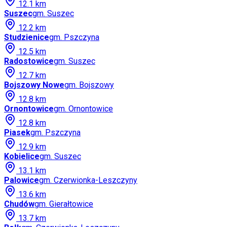
12.1
km
Suszec
gm.
Suszec
12.2
km
Studzienice
gm.
Pszczyna
12.5
km
Radostowice
gm.
Suszec
12.7
km
Bojszowy Nowe
gm.
Bojszowy
12.8
km
Ornontowice
gm.
Ornontowice
12.8
km
Piasek
gm.
Pszczyna
12.9
km
Kobielice
gm.
Suszec
13.1
km
Palowice
gm.
Czerwionka-Leszczyny
13.6
km
Chudów
gm.
Gierałtowice
13.7
km