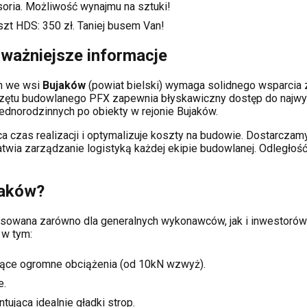
soria. Możliwość wynajmu na sztuki!
szt HDS:
350
zł. Taniej busem Van!
jważniejsze informacje
ch
we wsi
Bujaków
(powiat
bielski
) wymaga solidnego wsparcia
rzętu budowlanego PFX zapewnia błyskawiczny dostęp do najwy
dnorodzinnych po obiekty w rejonie
Bujaków
.
a czas realizacji i optymalizuje koszty na budowie. Dostarcz
łatwia zarządzanie logistyką każdej ekipie budowlanej.
Odległość
jaków
?
opasowana zarówno dla generalnych wykonawców, jak i inwesto
 w tym:
ące ogromne obciążenia (od 10kN wzwyż).
e.
tująca idealnie gładki strop.