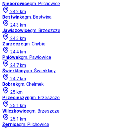
Nieborowice
gm.
Pilchowice
24.2
km
Bestwinka
gm.
Bestwina
24.3
km
Jawiszowice
gm.
Brzeszcze
24.3
km
Zarzecze
gm.
Chybie
24.4
km
Pniówek
gm.
Pawłowice
24.7
km
Świerklany
gm.
Świerklany
24.7
km
Bobrek
gm.
Chełmek
25
km
Przecieszyn
gm.
Brzeszcze
25.1
km
Wilczkowice
gm.
Brzeszcze
25.1
km
Żernica
gm.
Pilchowice