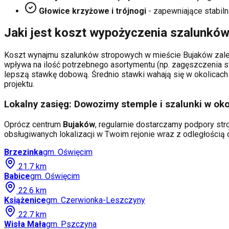
Głowice krzyżowe i trójnogi
- zapewniające stabiln
Jaki jest koszt wypożyczenia szalunkó
Koszt wynajmu szalunków stropowych w mieście
Bujaków
zale
wpływa na ilość potrzebnego asortymentu (np. zagęszczenia s
lepszą stawkę dobową. Średnio stawki wahają się w okolicach 
projektu.
Lokalny zasięg: Dowozimy stemple i szalunki w oko
Oprócz centrum
Bujaków
, regularnie dostarczamy podpory str
obsługiwanych lokalizacji w Twoim rejonie wraz z odległości
Brzezinka
gm.
Oświęcim
21.7
km
Babice
gm.
Oświęcim
22.6
km
Książenice
gm.
Czerwionka-Leszczyny
22.7
km
Wisła Mała
gm.
Pszczyna