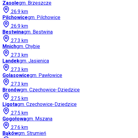
Zasole
gm.
Brzeszcze
26.9
km
Pilchowice
gm.
Pilchowice
26.9
km
Bestwina
gm.
Bestwina
27.3
km
Mnich
gm.
Chybie
27.3
km
Landek
gm.
Jasienica
27.3
km
Golasowice
gm.
Pawłowice
27.3
km
Bronów
gm.
Czechowice-Dziedzice
27.5
km
Ligota
gm.
Czechowice-Dziedzice
27.5
km
Gogołowa
gm.
Mszana
27.6
km
Bąków
gm.
Strumień