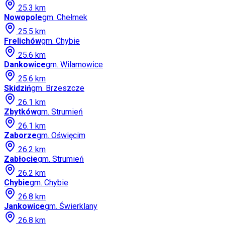
25.3
km
Nowopole
gm.
Chełmek
25.5
km
Frelichów
gm.
Chybie
25.6
km
Dankowice
gm.
Wilamowice
25.6
km
Skidziń
gm.
Brzeszcze
26.1
km
Zbytków
gm.
Strumień
26.1
km
Zaborze
gm.
Oświęcim
26.2
km
Zabłocie
gm.
Strumień
26.2
km
Chybie
gm.
Chybie
26.8
km
Jankowice
gm.
Świerklany
26.8
km