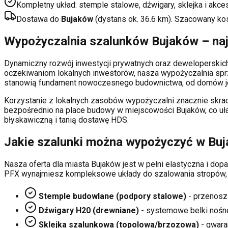
Kompletny układ: stemple stalowe, dźwigary, sklejka i akce
Dostawa do
Bujaków
(dystans ok.
36.6
km). Szacowany ko
Wypożyczalnia szalunków
Bujaków
– na
Dynamiczny rozwój inwestycji prywatnych oraz deweloperski
oczekiwaniom lokalnych inwestorów, nasza wypożyczalnia sp
stanowią fundament nowoczesnego budownictwa, od domów je
Korzystanie z lokalnych zasobów wypożyczalni znacznie skrac
bezpośrednio na place budowy w miejscowości
Bujaków
, co u
błyskawiczną i tanią dostawę HDS.
Jakie szalunki można wypożyczyć w
Bu
Nasza oferta dla miasta
Bujaków
jest w pełni elastyczna i d
PFX wynajmiesz kompleksowe układy do szalowania stropów,
Stemple budowlane (podpory stalowe)
- przenosz
Dźwigary H20 (drewniane)
- systemowe belki nośn
Sklejka szalunkowa (topolowa/brzozowa)
- gwaran