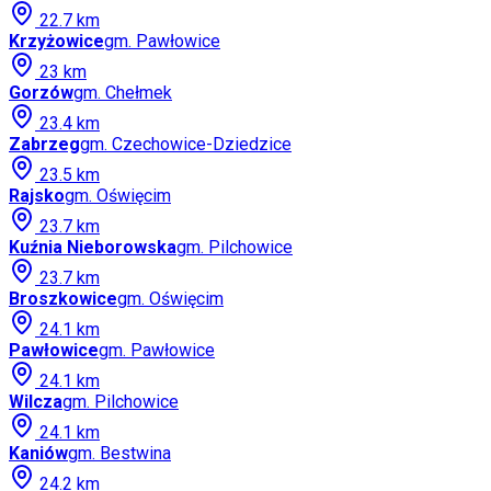
22.7
km
Krzyżowice
gm.
Pawłowice
23
km
Gorzów
gm.
Chełmek
23.4
km
Zabrzeg
gm.
Czechowice-Dziedzice
23.5
km
Rajsko
gm.
Oświęcim
23.7
km
Kuźnia Nieborowska
gm.
Pilchowice
23.7
km
Broszkowice
gm.
Oświęcim
24.1
km
Pawłowice
gm.
Pawłowice
24.1
km
Wilcza
gm.
Pilchowice
24.1
km
Kaniów
gm.
Bestwina
24.2
km