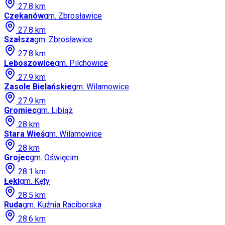
27.8
km
Czekanów
gm.
Zbrosławice
27.8
km
Szałsza
gm.
Zbrosławice
27.8
km
Leboszowice
gm.
Pilchowice
27.9
km
Zasole Bielańskie
gm.
Wilamowice
27.9
km
Gromiec
gm.
Libiąż
28
km
Stara Wieś
gm.
Wilamowice
28
km
Grojec
gm.
Oświęcim
28.1
km
Łęki
gm.
Kęty
28.5
km
Ruda
gm.
Kuźnia Raciborska
28.6
km