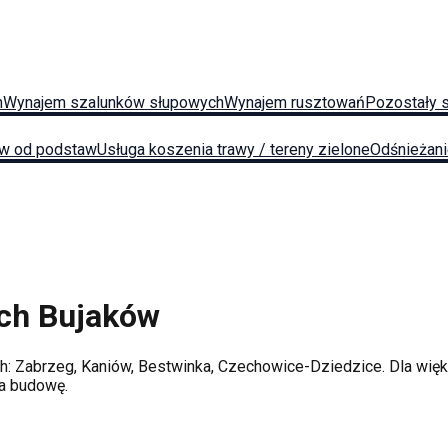
h
Wynajem szalunków słupowych
Wynajem rusztowań
Pozostały 
w od podstaw
Usługa koszenia trawy / tereny zielone
Odśnieżan
ych
Bujaków
ch:
Zabrzeg, Kaniów, Bestwinka, Czechowice-Dziedzice
. Dla wi
na budowę.