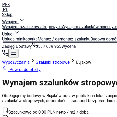
PFX
.PL
Sklep
Wynajem
Wynajem szalunków stropowych
Wynajem szalunków ściennyc
Usługi
Usługa minikoparka
Montaż / demontaż szalunku
Budowa domó
Zasięg Dostawy
537 639 955
Wycena
Wypożyczalnia
Szalunki stropowe
Bujaków
Powrót do oferty
Wynajem szalunków stropow
Obsługujemy budowy w
Bujaków
oraz w pobliskich lokalizacja
szalunków stropowych, dobór ilości i transport bezpośrednio 
Szacunkowo od 0,80 PLN netto / m2 / doba