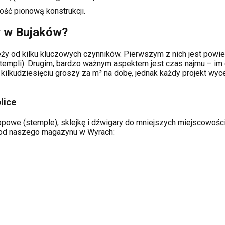
ość pionową konstrukcji.
w w
Bujaków
?
ży od kilku kluczowych czynników. Pierwszym z nich jest powier
templi). Drugim, bardzo ważnym aspektem jest czas najmu – im 
kilkudziesięciu groszy za m² na dobę, jednak każdy projekt wy
lice
opowe (stemple), sklejkę i dźwigary do mniejszych miejscowości 
ą od naszego magazynu w Wyrach: