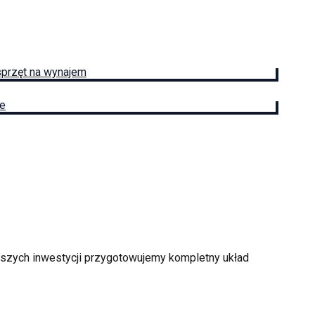
sprzęt na wynajem
ie
ększych inwestycji przygotowujemy kompletny układ