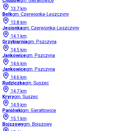
Chudów
gm.
Gierałtowice
13.7
km
Bełk
gm.
Czerwionka-Leszczyny
13.8
km
Jesionka
gm.
Czerwionka-Leszczyny
14.1
km
Grzybiarnia
gm.
Pszczyna
14.5
km
Jankowice
gm.
Pszczyna
14.6
km
Jankowice
gm.
Pszczyna
14.6
km
Rudziczka
gm.
Suszec
14.7
km
Kryry
gm.
Suszec
14.9
km
Paniówki
gm.
Gierałtowice
15.1
km
Bojszowy
gm.
Bojszowy