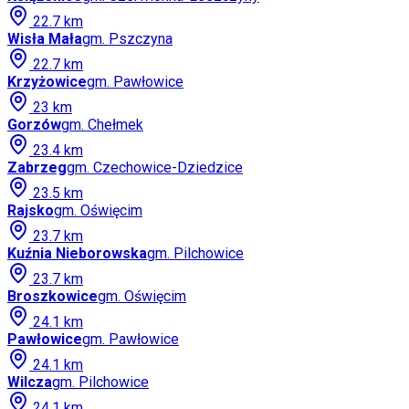
22.7
km
Wisła Mała
gm.
Pszczyna
22.7
km
Krzyżowice
gm.
Pawłowice
23
km
Gorzów
gm.
Chełmek
23.4
km
Zabrzeg
gm.
Czechowice-Dziedzice
23.5
km
Rajsko
gm.
Oświęcim
23.7
km
Kuźnia Nieborowska
gm.
Pilchowice
23.7
km
Broszkowice
gm.
Oświęcim
24.1
km
Pawłowice
gm.
Pawłowice
24.1
km
Wilcza
gm.
Pilchowice
24.1
km