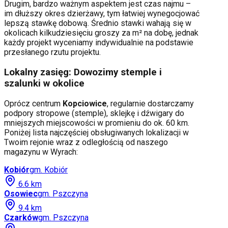
Drugim, bardzo ważnym aspektem jest czas najmu –
im dłuższy okres dzierżawy, tym łatwiej wynegocjować
lepszą stawkę dobową. Średnio stawki wahają się w
okolicach kilkudziesięciu groszy za m² na dobę, jednak
każdy projekt wyceniamy indywidualnie na podstawie
przesłanego rzutu projektu.
Lokalny zasięg: Dowozimy stemple i
szalunki w okolice
Oprócz centrum
Kopciowice
, regularnie dostarczamy
podpory stropowe (stemple), sklejkę i dźwigary do
mniejszych miejscowości w promieniu do ok. 60 km.
Poniżej lista najczęściej obsługiwanych lokalizacji w
Twoim rejonie wraz z odległością od naszego
magazynu w Wyrach:
Kobiór
gm.
Kobiór
6.6
km
Osowiec
gm.
Pszczyna
9.4
km
Czarków
gm.
Pszczyna