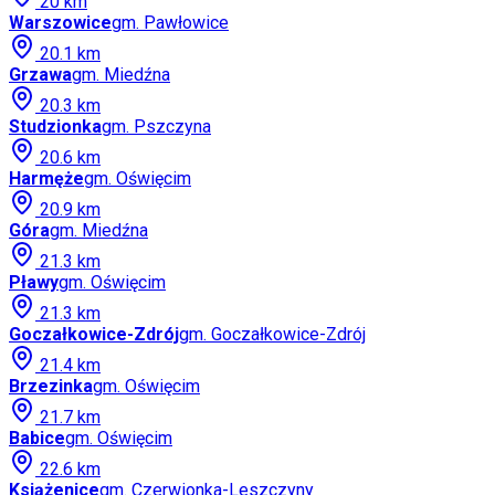
20
km
Warszowice
gm.
Pawłowice
20.1
km
Grzawa
gm.
Miedźna
20.3
km
Studzionka
gm.
Pszczyna
20.6
km
Harmęże
gm.
Oświęcim
20.9
km
Góra
gm.
Miedźna
21.3
km
Pławy
gm.
Oświęcim
21.3
km
Goczałkowice-Zdrój
gm.
Goczałkowice-Zdrój
21.4
km
Brzezinka
gm.
Oświęcim
21.7
km
Babice
gm.
Oświęcim
22.6
km
Książenice
gm.
Czerwionka-Leszczyny