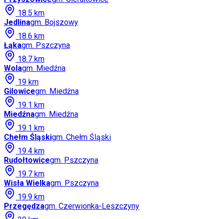
18.5
km
Jedlina
gm.
Bojszowy
18.6
km
Łąka
gm.
Pszczyna
18.7
km
Wola
gm.
Miedźna
19
km
Gilowice
gm.
Miedźna
19.1
km
Miedźna
gm.
Miedźna
19.1
km
Chełm Śląski
gm.
Chełm Śląski
19.4
km
Rudołtowice
gm.
Pszczyna
19.7
km
Wisła Wielka
gm.
Pszczyna
19.9
km
Przegędza
gm.
Czerwionka-Leszczyny