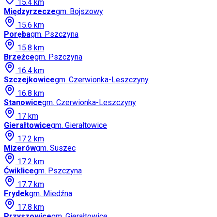
15.4
km
Międzyrzecze
gm.
Bojszowy
15.6
km
Poręba
gm.
Pszczyna
15.8
km
Brzeźce
gm.
Pszczyna
16.4
km
Szczejkowice
gm.
Czerwionka-Leszczyny
16.8
km
Stanowice
gm.
Czerwionka-Leszczyny
17
km
Gierałtowice
gm.
Gierałtowice
17.2
km
Mizerów
gm.
Suszec
17.2
km
Ćwiklice
gm.
Pszczyna
17.7
km
Frydek
gm.
Miedźna
17.8
km
Przyszowice
gm.
Gierałtowice