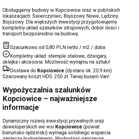
Obsługujemy budowy w
Kopciowice
oraz w pobliskich
lokalizacjach:
Świerczyniec, Bojszowy Nowe, Lędziny,
Bojszowy
. Dla większych inwestycji przygotowujemy
kompletny układ szalunków stropowych, dobór ilości i
transport bezpośrednio na budowę.
Szacunkowo od 0,80 PLN netto / m2 / doba
Kompletny układ: stemple stalowe, dźwigary,
sklejka i akcesoria. Możliwość wynajmu na sztuki!
Dostawa do
Kopciowice
(dystans ok.
20.9
km).
Szacowany koszt HDS:
250
zł. Taniej busem Van!
Wypożyczalnia szalunków
Kopciowice
– najważniejsze
informacje
Dynamiczny rozwój inwestycji prywatnych oraz
deweloperskich
we wsi
Kopciowice
(powiat
bieruńsko-lędziński
) wymaga solidnego wsparcia
zaplecza budowlanego. Wychodząc naprzeciw