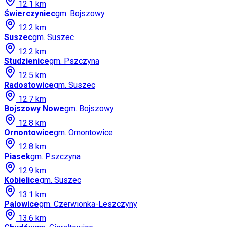
12.1
km
Świerczyniec
gm.
Bojszowy
12.2
km
Suszec
gm.
Suszec
12.2
km
Studzienice
gm.
Pszczyna
12.5
km
Radostowice
gm.
Suszec
12.7
km
Bojszowy Nowe
gm.
Bojszowy
12.8
km
Ornontowice
gm.
Ornontowice
12.8
km
Piasek
gm.
Pszczyna
12.9
km
Kobielice
gm.
Suszec
13.1
km
Palowice
gm.
Czerwionka-Leszczyny
13.6
km