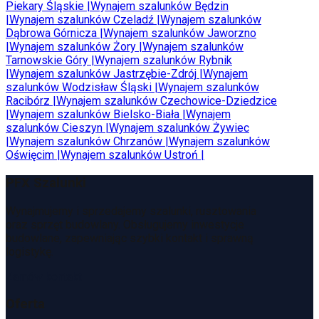
Piekary Śląskie
|
Wynajem szalunków
Będzin
|
Wynajem szalunków
Czeladź
|
Wynajem szalunków
Dąbrowa Górnicza
|
Wynajem szalunków
Jaworzno
|
Wynajem szalunków
Żory
|
Wynajem szalunków
Tarnowskie Góry
|
Wynajem szalunków
Rybnik
|
Wynajem szalunków
Jastrzębie-Zdrój
|
Wynajem
szalunków
Wodzisław Śląski
|
Wynajem szalunków
Racibórz
|
Wynajem szalunków
Czechowice-Dziedzice
|
Wynajem szalunków
Bielsko-Biała
|
Wynajem
szalunków
Cieszyn
|
Wynajem szalunków
Żywiec
|
Wynajem szalunków
Chrzanów
|
Wynajem szalunków
Oświęcim
|
Wynajem szalunków
Ustroń
|
PFX Szalunki
Wynajmujemy i sprzedajemy szalunki, rusztowania
oraz sprzęt budowlany. Obsługujemy inwestycje
budowlane, zapewniając szybki kontakt i sprawną
logistykę.
Zamów kontakt
Oferta