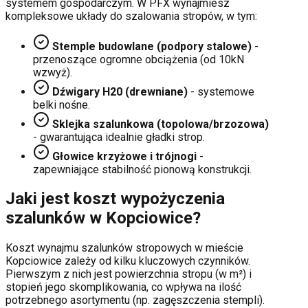
systemem gospodarczym. W PFX wynajmiesz
kompleksowe układy do szalowania stropów, w tym:
Stemple budowlane (podpory stalowe)
-
przenoszące ogromne obciążenia (od 10kN
wzwyż).
Dźwigary H20 (drewniane)
- systemowe
belki nośne.
Sklejka szalunkowa (topolowa/brzozowa)
- gwarantująca idealnie gładki strop.
Głowice krzyżowe i trójnogi
-
zapewniające stabilność pionową konstrukcji.
Jaki jest koszt wypożyczenia
szalunków w
Kopciowice
?
Koszt wynajmu szalunków stropowych w mieście
Kopciowice
zależy od kilku kluczowych czynników.
Pierwszym z nich jest powierzchnia stropu (w m²) i
stopień jego skomplikowania, co wpływa na ilość
potrzebnego asortymentu (np. zagęszczenia stempli).