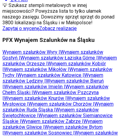
💡 Szukasz stempli metalowych w innej
miejscowości? Powyższa lista to tylko ułamek
naszego zasięgu. Dowozimy sprzęt sprzęt do ponad
3800 lokalizacji na Śląsku i w Małopolsce!
Zapytaj o wycenę
Zobacz realizacje
PFX Wynajem Szalunków na Śląsku
Wynajem szalunków
Wyry
|
Wynajem szalunków
Gostyń
|
Wynajem szalunków
Łaziska Górne
|
Wynajem
szalunków
Orzesze
|
Wynajem szalunków
Kobiór
|
Wynajem szalunków
Mikołów
|
Wynajem szalunków
Tychy
|
Wynajem szalunków
Katowice
|
Wynajem
szalunków
Lędziny
|
Wynajem szalunków
Bieruń
|
Wynajem szalunków
Imielin
|
Wynajem szalunków
Chełm Śląski
|
Wynajem szalunków
Pszczyna
|
Wynajem szalunków
Knurów
|
Wynajem szalunków
Mysłowice
|
Wynajem szalunków
Chorzów
|
Wynajem
szalunków
Ruda Śląska
|
Wynajem szalunków
Świętochłowice
|
Wynajem szalunków
Siemianowice
Śląskie
|
Wynajem szalunków
Zabrze
|
Wynajem
szalunków
Gliwice
|
Wynajem szalunków
Bytom
|
Wynajem szalunków
Sosnowiec
|
Wynajem szalunków