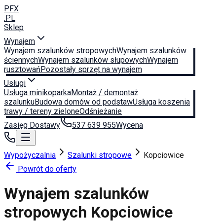
PFX
.PL
Sklep
Wynajem
Wynajem szalunków stropowych
Wynajem szalunków
ściennych
Wynajem szalunków słupowych
Wynajem
rusztowań
Pozostały sprzęt na wynajem
Usługi
Usługa minikoparka
Montaż / demontaż
szalunku
Budowa domów od podstaw
Usługa koszenia
trawy / tereny zielone
Odśnieżanie
Zasięg Dostawy
537 639 955
Wycena
Wypożyczalnia
Szalunki stropowe
Kopciowice
Powrót do oferty
Wynajem szalunków
stropowych
Kopciowice