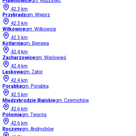
Pławniowice
gm.
Rudziniec
42.3
km
Przybradz
gm.
Wieprz
42.3
km
Wilkowice
gm.
Wilkowice
42.3
km
Kotlarnia
gm.
Bierawa
42.4
km
Zacharzowice
gm.
Wielowieś
42.4
km
Laskowa
gm.
Zator
42.4
km
Porąbka
gm.
Porąbka
42.5
km
Międzybrodzie Bialskie
gm.
Czernichów
42.6
km
Połomia
gm.
Tworóg
42.6
km
Roczyny
gm.
Andrychów