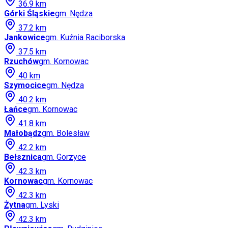
36.9
km
Górki Śląskie
gm.
Nędza
37.2
km
Jankowice
gm.
Kuźnia Raciborska
37.5
km
Rzuchów
gm.
Kornowac
40
km
Szymocice
gm.
Nędza
40.2
km
Łańce
gm.
Kornowac
41.8
km
Małobądz
gm.
Bolesław
42.2
km
Bełsznica
gm.
Gorzyce
42.3
km
Kornowac
gm.
Kornowac
42.3
km
Żytna
gm.
Lyski
42.3
km