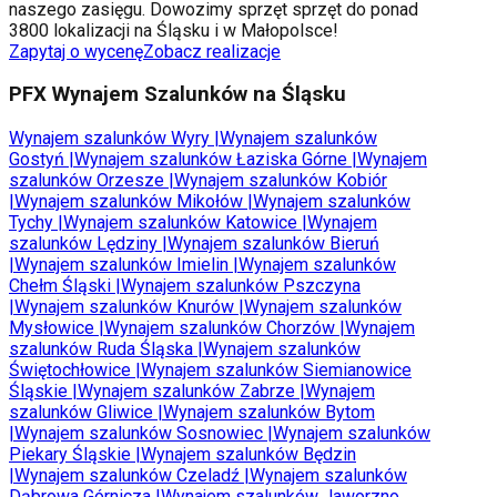
naszego zasięgu. Dowozimy sprzęt sprzęt do ponad
3800 lokalizacji na Śląsku i w Małopolsce!
Zapytaj o wycenę
Zobacz realizacje
PFX Wynajem Szalunków na Śląsku
Wynajem szalunków
Wyry
|
Wynajem szalunków
Gostyń
|
Wynajem szalunków
Łaziska Górne
|
Wynajem
szalunków
Orzesze
|
Wynajem szalunków
Kobiór
|
Wynajem szalunków
Mikołów
|
Wynajem szalunków
Tychy
|
Wynajem szalunków
Katowice
|
Wynajem
szalunków
Lędziny
|
Wynajem szalunków
Bieruń
|
Wynajem szalunków
Imielin
|
Wynajem szalunków
Chełm Śląski
|
Wynajem szalunków
Pszczyna
|
Wynajem szalunków
Knurów
|
Wynajem szalunków
Mysłowice
|
Wynajem szalunków
Chorzów
|
Wynajem
szalunków
Ruda Śląska
|
Wynajem szalunków
Świętochłowice
|
Wynajem szalunków
Siemianowice
Śląskie
|
Wynajem szalunków
Zabrze
|
Wynajem
szalunków
Gliwice
|
Wynajem szalunków
Bytom
|
Wynajem szalunków
Sosnowiec
|
Wynajem szalunków
Piekary Śląskie
|
Wynajem szalunków
Będzin
|
Wynajem szalunków
Czeladź
|
Wynajem szalunków
Dąbrowa Górnicza
|
Wynajem szalunków
Jaworzno