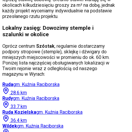
okolicach kilkudziesięciu groszy za m² na dobę, jednak
każdy projekt wyceniamy indywidualnie na podstawie
przesłanego rzutu projektu.
Lokalny zasięg: Dowozimy stemple i
szalunki w okolice
Oprócz centrum
Szóstak
, regularnie dostarczamy
podpory stropowe (stemple), sklejkę i dźwigary do
mniejszych miejscowości w promieniu do ok. 60 km.
Poniżej lista najczęściej obsługiwanych lokalizacji w
Twoim rejonie wraz z odległością od naszego
magazynu w Wyrach:
Ruda
gm.
Kuźnia Raciborska
28.6
km
Rudy
gm.
Kuźnia Raciborska
33.7
km
Ruda Kozielska
gm.
Kuźnia Raciborska
36.4
km
Wildek
gm.
Kuźnia Raciborska