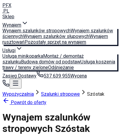
PFX
.PL
Sklep
Wynajem
Wynajem szalunków stropowych
Wynajem szalunków
ściennych
Wynajem szalunków słupowych
Wynajem
rusztowań
Pozostały sprzęt na wynajem
Usługi
Usługa minikoparka
Montaż / demontaż
szalunku
Budowa domów od podstaw
Usługa koszenia
trawy / tereny zielone
Odśnieżanie
Zasięg Dostawy
537 639 955
Wycena
Wypożyczalnia
Szalunki stropowe
Szóstak
Powrót do oferty
Wynajem szalunków
stropowych
Szóstak