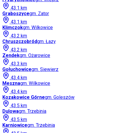
43.1
km
Graboszyce
gm.
Zator
43.1
km
Klimczok
gm.
Wilkowice
43.2
km
Chruszczobród
gm.
Łazy
43.2
km
Zendek
gm.
Ożarowice
43.3
km
Gołuchowice
gm.
Siewierz
43.4
km
Meszna
gm.
Wilkowice
43.4
km
Kozakowice Górne
gm.
Goleszów
43.5
km
Dulowa
gm.
Trzebinia
43.5
km
Karniowice
gm.
Trzebinia