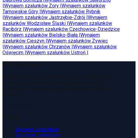
|
Wynajem szalunków
Żory
|
Wynajem szalunków
Tarnowskie Góry
|
Wynajem szalunków
Rybnik
|
Wynajem szalunków
Jastrzębie-Zdrój
|
Wynajem
szalunków
Wodzisław Śląski
|
Wynajem szalunków
Racibórz
|
Wynajem szalunków
Czechowice-Dziedzice
|
Wynajem szalunków
Bielsko-Biała
|
Wynajem
szalunków
Cieszyn
|
Wynajem szalunków
Żywiec
|
Wynajem szalunków
Chrzanów
|
Wynajem szalunków
Oświęcim
|
Wynajem szalunków
Ustroń
|
PFX Szalunki
Wynajmujemy i sprzedajemy szalunki, rusztowania
oraz sprzęt budowlany. Obsługujemy inwestycje
budowlane, zapewniając szybki kontakt i sprawną
logistykę.
Zamów kontakt
Oferta
Wynajem szalunków
Sprzedaż szalunków