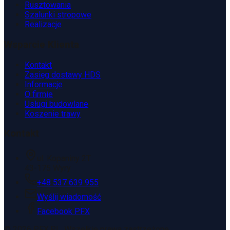
Rusztowania
Szalunki stropowe
Realizacje
Wsparcie Klienta
Kontakt
Zasięg dostawy HDS
Informacje
O firmie
Usługi budowlane
Koszenie trawy
Kontakt
ul. Kopaniny 2T
43-175 Wyry
+48 537 639 955
Wyślij wiadomość
Facebook PFX
©
2026
PFX.PL. Wszelkie prawa zastrzeżone.