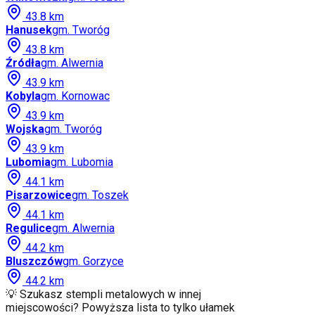
43.8
km
Hanusek
gm.
Tworóg
43.8
km
Źródła
gm.
Alwernia
43.9
km
Kobyla
gm.
Kornowac
43.9
km
Wojska
gm.
Tworóg
43.9
km
Lubomia
gm.
Lubomia
44.1
km
Pisarzowice
gm.
Toszek
44.1
km
Regulice
gm.
Alwernia
44.2
km
Bluszczów
gm.
Gorzyce
44.2
km
💡 Szukasz stempli metalowych w innej
miejscowości? Powyższa lista to tylko ułamek