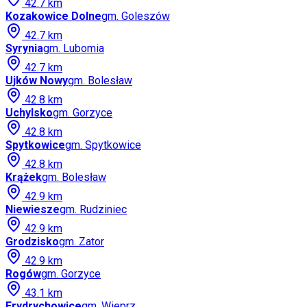
42.7
km
Kozakowice Dolne
gm.
Goleszów
42.7
km
Syrynia
gm.
Lubomia
42.7
km
Ujków Nowy
gm.
Bolesław
42.8
km
Uchylsko
gm.
Gorzyce
42.8
km
Spytkowice
gm.
Spytkowice
42.8
km
Krążek
gm.
Bolesław
42.9
km
Niewiesze
gm.
Rudziniec
42.9
km
Grodzisko
gm.
Zator
42.9
km
Rogów
gm.
Gorzyce
43.1
km
Frydrychowice
gm.
Wieprz