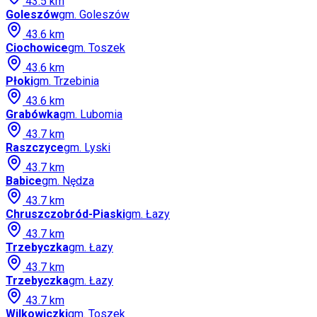
43.5
km
Goleszów
gm.
Goleszów
43.6
km
Ciochowice
gm.
Toszek
43.6
km
Płoki
gm.
Trzebinia
43.6
km
Grabówka
gm.
Lubomia
43.7
km
Raszczyce
gm.
Lyski
43.7
km
Babice
gm.
Nędza
43.7
km
Chruszczobród-Piaski
gm.
Łazy
43.7
km
Trzebyczka
gm.
Łazy
43.7
km
Trzebyczka
gm.
Łazy
43.7
km
Wilkowiczki
gm.
Toszek