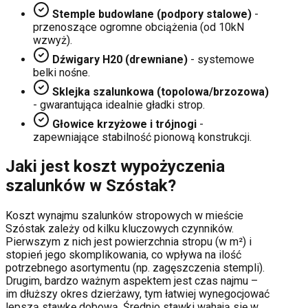
Stemple budowlane (podpory stalowe)
-
przenoszące ogromne obciążenia (od 10kN
wzwyż).
Dźwigary H20 (drewniane)
- systemowe
belki nośne.
Sklejka szalunkowa (topolowa/brzozowa)
- gwarantująca idealnie gładki strop.
Głowice krzyżowe i trójnogi
-
zapewniające stabilność pionową konstrukcji.
Jaki jest koszt wypożyczenia
szalunków w
Szóstak
?
Koszt wynajmu szalunków stropowych w mieście
Szóstak
zależy od kilku kluczowych czynników.
Pierwszym z nich jest powierzchnia stropu (w m²) i
stopień jego skomplikowania, co wpływa na ilość
potrzebnego asortymentu (np. zagęszczenia stempli).
Drugim, bardzo ważnym aspektem jest czas najmu –
im dłuższy okres dzierżawy, tym łatwiej wynegocjować
lepszą stawkę dobową. Średnio stawki wahają się w