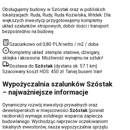
Obsługujemy budowy w
Szóstak
oraz w pobliskich
lokalizacjach:
Ruda, Rudy, Ruda Kozielska, Wildek
. Dla
większych inwestycji przygotowujemy kompletny
układ szalunków stropowych, dobór ilości i transport
bezpośrednio na budowę.
Szacunkowo od 0,80 PLN netto / m2 / doba
Kompletny układ: stemple stalowe, dźwigary,
sklejka i akcesoria. Możliwość wynajmu na sztuki!
Dostawa do
Szóstak
(dystans ok.
57.1
km).
Szacowany koszt HDS:
450
zł. Taniej busem Van!
Wypożyczalnia szalunków
Szóstak
– najważniejsze informacje
Dynamiczny rozwój inwestycji prywatnych oraz
deweloperskich
w miejscowości
Szóstak
(powiat
raciborski
) wymaga solidnego wsparcia zaplecza
budowlanego. Wychodząc naprzeciw oczekiwaniom
lokalnych inwestorów, nasza wypożyczalnia sprzętu