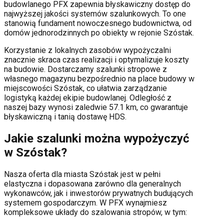
budowlanego PFX zapewnia błyskawiczny dostęp do
najwyższej jakości systemów szalunkowych. To one
stanowią fundament nowoczesnego budownictwa, od
domów jednorodzinnych po obiekty w rejonie
Szóstak
.
Korzystanie z lokalnych zasobów wypożyczalni
znacznie skraca czas realizacji i optymalizuje koszty
na budowie. Dostarczamy szalunki stropowe z
własnego magazynu bezpośrednio na place budowy w
miejscowości
Szóstak
, co ułatwia zarządzanie
logistyką każdej ekipie budowlanej.
Odległość z
naszej bazy wynosi zaledwie 57.1 km, co gwarantuje
błyskawiczną i tanią dostawę HDS.
Jakie szalunki można wypożyczyć
w
Szóstak
?
Nasza oferta dla miasta
Szóstak
jest w pełni
elastyczna i dopasowana zarówno dla generalnych
wykonawców, jak i inwestorów prywatnych budujących
systemem gospodarczym. W PFX wynajmiesz
kompleksowe układy do szalowania stropów, w tym: