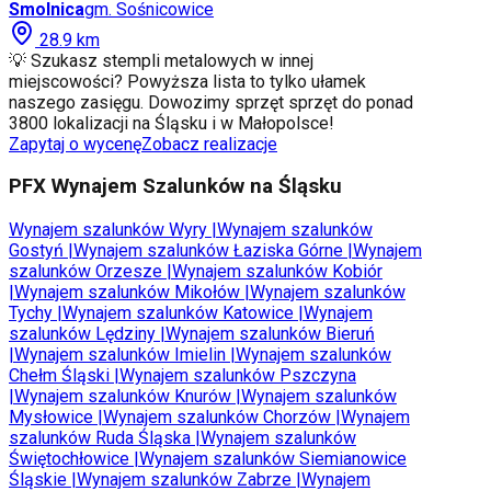
Smolnica
gm.
Sośnicowice
28.9
km
💡 Szukasz stempli metalowych w innej
miejscowości? Powyższa lista to tylko ułamek
naszego zasięgu. Dowozimy sprzęt sprzęt do ponad
3800 lokalizacji na Śląsku i w Małopolsce!
Zapytaj o wycenę
Zobacz realizacje
PFX Wynajem Szalunków na Śląsku
Wynajem szalunków
Wyry
|
Wynajem szalunków
Gostyń
|
Wynajem szalunków
Łaziska Górne
|
Wynajem
szalunków
Orzesze
|
Wynajem szalunków
Kobiór
|
Wynajem szalunków
Mikołów
|
Wynajem szalunków
Tychy
|
Wynajem szalunków
Katowice
|
Wynajem
szalunków
Lędziny
|
Wynajem szalunków
Bieruń
|
Wynajem szalunków
Imielin
|
Wynajem szalunków
Chełm Śląski
|
Wynajem szalunków
Pszczyna
|
Wynajem szalunków
Knurów
|
Wynajem szalunków
Mysłowice
|
Wynajem szalunków
Chorzów
|
Wynajem
szalunków
Ruda Śląska
|
Wynajem szalunków
Świętochłowice
|
Wynajem szalunków
Siemianowice
Śląskie
|
Wynajem szalunków
Zabrze
|
Wynajem