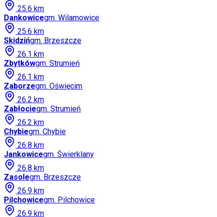
25.6
km
Dankowice
gm.
Wilamowice
25.6
km
Skidziń
gm.
Brzeszcze
26.1
km
Zbytków
gm.
Strumień
26.1
km
Zaborze
gm.
Oświęcim
26.2
km
Zabłocie
gm.
Strumień
26.2
km
Chybie
gm.
Chybie
26.8
km
Jankowice
gm.
Świerklany
26.8
km
Zasole
gm.
Brzeszcze
26.9
km
Pilchowice
gm.
Pilchowice
26.9
km