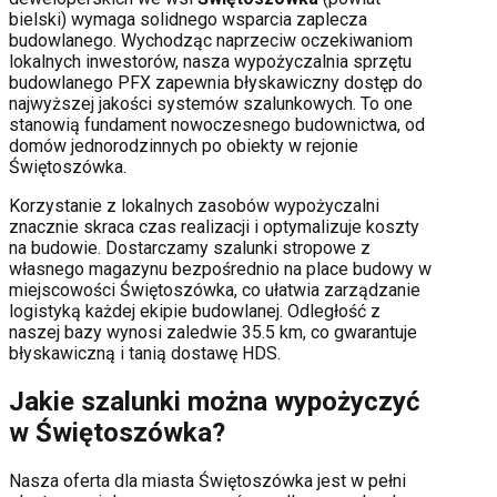
bielski
) wymaga solidnego wsparcia zaplecza
budowlanego. Wychodząc naprzeciw oczekiwaniom
lokalnych inwestorów, nasza wypożyczalnia sprzętu
budowlanego PFX zapewnia błyskawiczny dostęp do
najwyższej jakości systemów szalunkowych. To one
stanowią fundament nowoczesnego budownictwa, od
domów jednorodzinnych po obiekty w rejonie
Świętoszówka
.
Korzystanie z lokalnych zasobów wypożyczalni
znacznie skraca czas realizacji i optymalizuje koszty
na budowie. Dostarczamy szalunki stropowe z
własnego magazynu bezpośrednio na place budowy w
miejscowości
Świętoszówka
, co ułatwia zarządzanie
logistyką każdej ekipie budowlanej.
Odległość z
naszej bazy wynosi zaledwie 35.5 km, co gwarantuje
błyskawiczną i tanią dostawę HDS.
Jakie szalunki można wypożyczyć
w
Świętoszówka
?
Nasza oferta dla miasta
Świętoszówka
jest w pełni