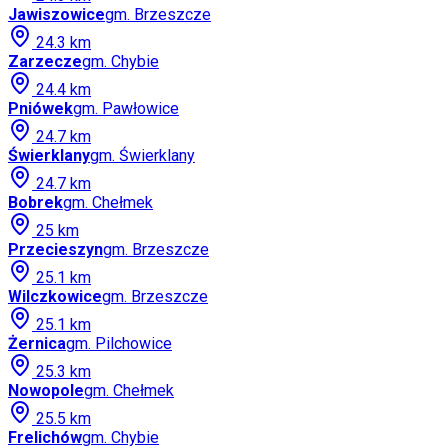
Jawiszowice
gm.
Brzeszcze
24.3
km
Zarzecze
gm.
Chybie
24.4
km
Pniówek
gm.
Pawłowice
24.7
km
Świerklany
gm.
Świerklany
24.7
km
Bobrek
gm.
Chełmek
25
km
Przecieszyn
gm.
Brzeszcze
25.1
km
Wilczkowice
gm.
Brzeszcze
25.1
km
Żernica
gm.
Pilchowice
25.3
km
Nowopole
gm.
Chełmek
25.5
km
Frelichów
gm.
Chybie