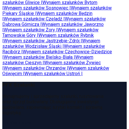
szalunków
Gliwice
|
Wynajem szalunków
Bytom
|
Wynajem szalunków
Sosnowiec
|
Wynajem szalunków
Piekary Śląskie
|
Wynajem szalunków
Będzin
|
Wynajem szalunków
Czeladź
|
Wynajem szalunków
Dąbrowa Górnicza
|
Wynajem szalunków
Jaworzno
|
Wynajem szalunków
Żory
|
Wynajem szalunków
Tarnowskie Góry
|
Wynajem szalunków
Rybnik
|
Wynajem szalunków
Jastrzębie-Zdrój
|
Wynajem
szalunków
Wodzisław Śląski
|
Wynajem szalunków
Racibórz
|
Wynajem szalunków
Czechowice-Dziedzice
|
Wynajem szalunków
Bielsko-Biała
|
Wynajem
szalunków
Cieszyn
|
Wynajem szalunków
Żywiec
|
Wynajem szalunków
Chrzanów
|
Wynajem szalunków
Oświęcim
|
Wynajem szalunków
Ustroń
|
PFX Szalunki
Wynajmujemy i sprzedajemy szalunki, rusztowania
oraz sprzęt budowlany. Obsługujemy inwestycje
budowlane, zapewniając szybki kontakt i sprawną
logistykę.
Zamów kontakt