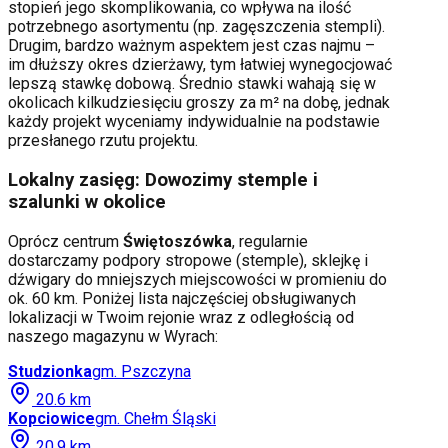
stopień jego skomplikowania, co wpływa na ilość
potrzebnego asortymentu (np. zagęszczenia stempli).
Drugim, bardzo ważnym aspektem jest czas najmu –
im dłuższy okres dzierżawy, tym łatwiej wynegocjować
lepszą stawkę dobową. Średnio stawki wahają się w
okolicach kilkudziesięciu groszy za m² na dobę, jednak
każdy projekt wyceniamy indywidualnie na podstawie
przesłanego rzutu projektu.
Lokalny zasięg: Dowozimy stemple i
szalunki w okolice
Oprócz centrum
Świętoszówka
, regularnie
dostarczamy podpory stropowe (stemple), sklejkę i
dźwigary do mniejszych miejscowości w promieniu do
ok. 60 km. Poniżej lista najczęściej obsługiwanych
lokalizacji w Twoim rejonie wraz z odległością od
naszego magazynu w Wyrach:
Studzionka
gm.
Pszczyna
20.6
km
Kopciowice
gm.
Chełm Śląski
20.9
km