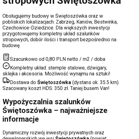
stropowych
Świętoszówka
Obsługujemy budowy w
Świętoszówka
oraz w
pobliskich lokalizacjach:
Zabrzeg, Kaniów, Bestwinka,
Czechowice-Dziedzice
. Dla większych inwestycji
przygotowujemy kompletny układ szalunków
stropowych, dobór ilości i transport bezpośrednio na
budowę.
Szacunkowo od 0,80 PLN netto / m2 / doba
Kompletny układ: stemple stalowe, dźwigary,
sklejka i akcesoria. Możliwość wynajmu na sztuki!
Dostawa do
Świętoszówka
(dystans ok.
35.5
km).
Szacowany koszt HDS:
350
zł. Taniej busem Van!
Wypożyczalnia szalunków
Świętoszówka
– najważniejsze
informacje
Dynamiczny rozwój inwestycji prywatnych oraz
deweloperskich
we wsi
Świętoszówka
(powiat