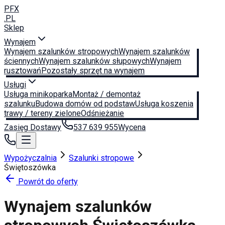
PFX
.PL
Sklep
Wynajem
Wynajem szalunków stropowych
Wynajem szalunków
ściennych
Wynajem szalunków słupowych
Wynajem
rusztowań
Pozostały sprzęt na wynajem
Usługi
Usługa minikoparka
Montaż / demontaż
szalunku
Budowa domów od podstaw
Usługa koszenia
trawy / tereny zielone
Odśnieżanie
Zasięg Dostawy
537 639 955
Wycena
Wypożyczalnia
Szalunki stropowe
Świętoszówka
Powrót do oferty
Wynajem szalunków