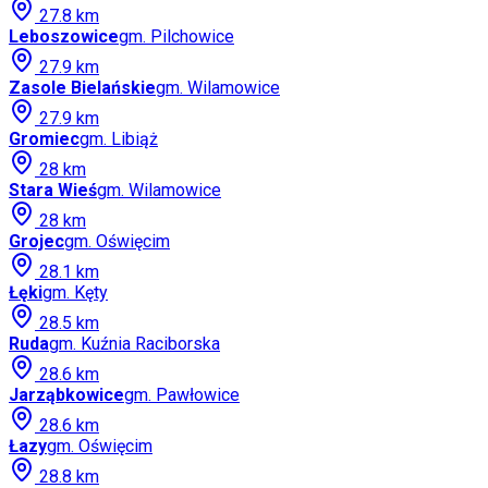
27.8
km
Leboszowice
gm.
Pilchowice
27.9
km
Zasole Bielańskie
gm.
Wilamowice
27.9
km
Gromiec
gm.
Libiąż
28
km
Stara Wieś
gm.
Wilamowice
28
km
Grojec
gm.
Oświęcim
28.1
km
Łęki
gm.
Kęty
28.5
km
Ruda
gm.
Kuźnia Raciborska
28.6
km
Jarząbkowice
gm.
Pawłowice
28.6
km
Łazy
gm.
Oświęcim
28.8
km