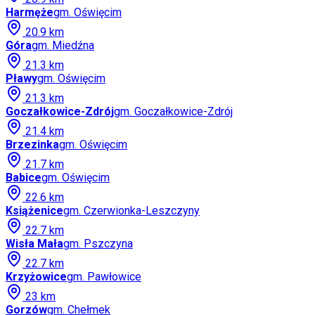
Harmęże
gm.
Oświęcim
20.9
km
Góra
gm.
Miedźna
21.3
km
Pławy
gm.
Oświęcim
21.3
km
Goczałkowice-Zdrój
gm.
Goczałkowice-Zdrój
21.4
km
Brzezinka
gm.
Oświęcim
21.7
km
Babice
gm.
Oświęcim
22.6
km
Książenice
gm.
Czerwionka-Leszczyny
22.7
km
Wisła Mała
gm.
Pszczyna
22.7
km
Krzyżowice
gm.
Pawłowice
23
km
Gorzów
gm.
Chełmek