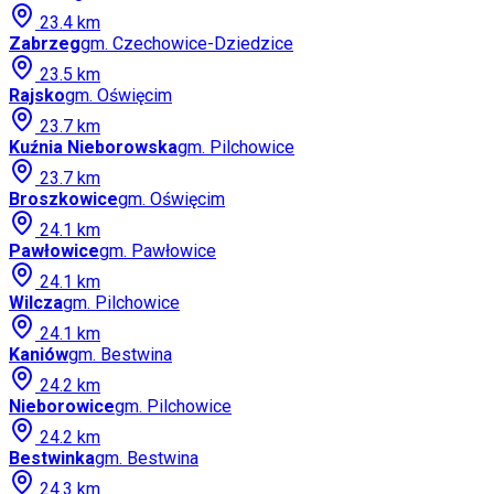
23.4
km
Zabrzeg
gm.
Czechowice-Dziedzice
23.5
km
Rajsko
gm.
Oświęcim
23.7
km
Kuźnia Nieborowska
gm.
Pilchowice
23.7
km
Broszkowice
gm.
Oświęcim
24.1
km
Pawłowice
gm.
Pawłowice
24.1
km
Wilcza
gm.
Pilchowice
24.1
km
Kaniów
gm.
Bestwina
24.2
km
Nieborowice
gm.
Pilchowice
24.2
km
Bestwinka
gm.
Bestwina
24.3
km