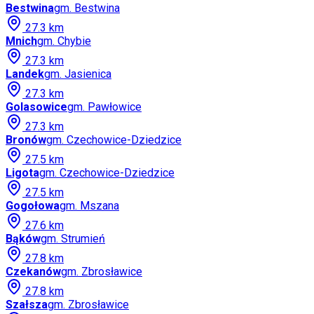
Bestwina
gm.
Bestwina
27.3
km
Mnich
gm.
Chybie
27.3
km
Landek
gm.
Jasienica
27.3
km
Golasowice
gm.
Pawłowice
27.3
km
Bronów
gm.
Czechowice-Dziedzice
27.5
km
Ligota
gm.
Czechowice-Dziedzice
27.5
km
Gogołowa
gm.
Mszana
27.6
km
Bąków
gm.
Strumień
27.8
km
Czekanów
gm.
Zbrosławice
27.8
km
Szałsza
gm.
Zbrosławice