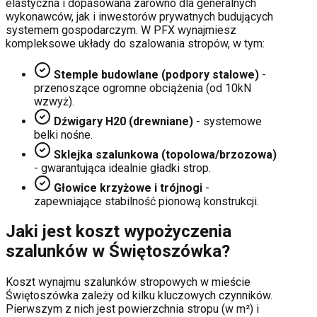
elastyczna i dopasowana zarówno dla generalnych
wykonawców, jak i inwestorów prywatnych budujących
systemem gospodarczym. W PFX wynajmiesz
kompleksowe układy do szalowania stropów, w tym:
Stemple budowlane (podpory stalowe)
-
przenoszące ogromne obciążenia (od 10kN
wzwyż).
Dźwigary H20 (drewniane)
- systemowe
belki nośne.
Sklejka szalunkowa (topolowa/brzozowa)
- gwarantująca idealnie gładki strop.
Głowice krzyżowe i trójnogi
-
zapewniające stabilność pionową konstrukcji.
Jaki jest koszt wypożyczenia
szalunków w
Świętoszówka
?
Koszt wynajmu szalunków stropowych w mieście
Świętoszówka
zależy od kilku kluczowych czynników.
Pierwszym z nich jest powierzchnia stropu (w m²) i