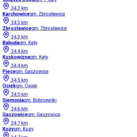
34.3
km
Karchowice
gm.
Zbrosławice
34.3
km
Zbrosławice
gm.
Zbrosławice
34.3
km
Babuda
gm.
Kęty
34.4
km
Kuskowizna
gm.
Kęty
34.4
km
Piece
gm.
Gaszowice
34.5
km
Osiek
gm.
Osiek
34.5
km
Siemonia
gm.
Bobrowniki
34.6
km
Gaszowice
gm.
Gaszowice
34.7
km
Kozy
gm.
Kozy