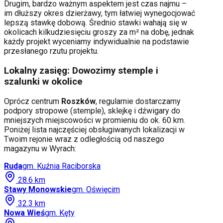
Drugim, bardzo ważnym aspektem jest czas najmu –
im dłuższy okres dzierżawy, tym łatwiej wynegocjować
lepszą stawkę dobową. Średnio stawki wahają się w
okolicach kilkudziesięciu groszy za m² na dobę, jednak
każdy projekt wyceniamy indywidualnie na podstawie
przesłanego rzutu projektu.
Lokalny zasięg: Dowozimy stemple i
szalunki w okolice
Oprócz centrum
Roszków
, regularnie dostarczamy
podpory stropowe (stemple), sklejkę i dźwigary do
mniejszych miejscowości w promieniu do ok. 60 km.
Poniżej lista najczęściej obsługiwanych lokalizacji w
Twoim rejonie wraz z odległością od naszego
magazynu w Wyrach:
Ruda
gm.
Kuźnia Raciborska
28.6
km
Stawy Monowskie
gm.
Oświęcim
32.3
km
Nowa Wieś
gm.
Kęty