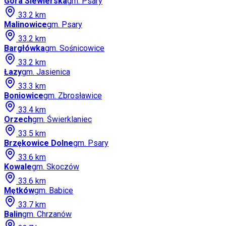
Góra Siewierska
gm.
Psary
33.2
km
Malinowice
gm.
Psary
33.2
km
Bargłówka
gm.
Sośnicowice
33.2
km
Łazy
gm.
Jasienica
33.3
km
Boniowice
gm.
Zbrosławice
33.4
km
Orzech
gm.
Świerklaniec
33.5
km
Brzękowice Dolne
gm.
Psary
33.6
km
Kowale
gm.
Skoczów
33.6
km
Mętków
gm.
Babice
33.7
km
Balin
gm.
Chrzanów