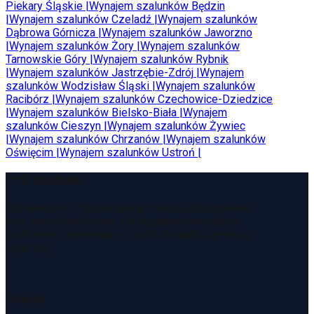
Piekary Śląskie
|
Wynajem szalunków
Będzin
|
Wynajem szalunków
Czeladź
|
Wynajem szalunków
Dąbrowa Górnicza
|
Wynajem szalunków
Jaworzno
|
Wynajem szalunków
Żory
|
Wynajem szalunków
Tarnowskie Góry
|
Wynajem szalunków
Rybnik
|
Wynajem szalunków
Jastrzębie-Zdrój
|
Wynajem
szalunków
Wodzisław Śląski
|
Wynajem szalunków
Racibórz
|
Wynajem szalunków
Czechowice-Dziedzice
|
Wynajem szalunków
Bielsko-Biała
|
Wynajem
szalunków
Cieszyn
|
Wynajem szalunków
Żywiec
|
Wynajem szalunków
Chrzanów
|
Wynajem szalunków
Oświęcim
|
Wynajem szalunków
Ustroń
|
PFX Szalunki
Wynajmujemy i sprzedajemy szalunki, rusztowania
oraz sprzęt budowlany. Obsługujemy inwestycje
budowlane, zapewniając szybki kontakt i sprawną
logistykę.
Zamów kontakt
Oferta