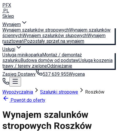
PFX
.PL
Sklep
Wynajem
Wynajem szalunków stropowych
Wynajem szalunków
ściennych
Wynajem szalunków słupowych
Wynajem
rusztowań
Pozostały sprzęt na wynajem
Usługi
Usługa minikoparka
Montaż / demontaż
szalunku
Budowa domów od podstaw
Usługa koszenia
trawy / tereny zielone
Odśnieżanie
Zasięg Dostawy
537 639 955
Wycena
Wypożyczalnia
Szalunki stropowe
Roszków
Powrót do oferty
Wynajem szalunków
stropowych
Roszków