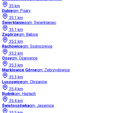
35
km
Dąbie
gm.
Psary
35.1
km
Świerklaniec
gm.
Świerklaniec
35.1
km
Zagórze
gm.
Babice
35.2
km
Rachowice
gm.
Sośnicowice
35.2
km
Ossy
gm.
Ożarowice
35.3
km
Marklowice Górne
gm.
Zebrzydowice
35.3
km
Luszowice
gm.
Chrzanów
35.4
km
Rudnik
gm.
Hażlach
35.4
km
Świętoszówka
gm.
Jasienica
35.5
km