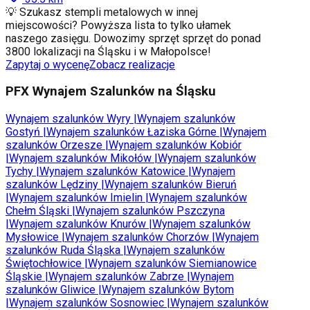
💡 Szukasz stempli metalowych w innej
miejscowości? Powyższa lista to tylko ułamek
naszego zasięgu. Dowozimy sprzęt sprzęt do ponad
3800 lokalizacji na Śląsku i w Małopolsce!
Zapytaj o wycenę
Zobacz realizacje
PFX Wynajem Szalunków na Śląsku
Wynajem szalunków
Wyry
|
Wynajem szalunków
Gostyń
|
Wynajem szalunków
Łaziska Górne
|
Wynajem
szalunków
Orzesze
|
Wynajem szalunków
Kobiór
|
Wynajem szalunków
Mikołów
|
Wynajem szalunków
Tychy
|
Wynajem szalunków
Katowice
|
Wynajem
szalunków
Lędziny
|
Wynajem szalunków
Bieruń
|
Wynajem szalunków
Imielin
|
Wynajem szalunków
Chełm Śląski
|
Wynajem szalunków
Pszczyna
|
Wynajem szalunków
Knurów
|
Wynajem szalunków
Mysłowice
|
Wynajem szalunków
Chorzów
|
Wynajem
szalunków
Ruda Śląska
|
Wynajem szalunków
Świętochłowice
|
Wynajem szalunków
Siemianowice
Śląskie
|
Wynajem szalunków
Zabrze
|
Wynajem
szalunków
Gliwice
|
Wynajem szalunków
Bytom
|
Wynajem szalunków
Sosnowiec
|
Wynajem szalunków