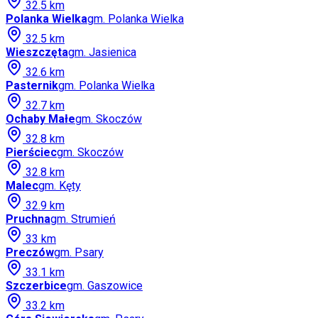
32.5
km
Polanka Wielka
gm.
Polanka Wielka
32.5
km
Wieszczęta
gm.
Jasienica
32.6
km
Pasternik
gm.
Polanka Wielka
32.7
km
Ochaby Małe
gm.
Skoczów
32.8
km
Pierściec
gm.
Skoczów
32.8
km
Malec
gm.
Kęty
32.9
km
Pruchna
gm.
Strumień
33
km
Preczów
gm.
Psary
33.1
km
Szczerbice
gm.
Gaszowice
33.2
km