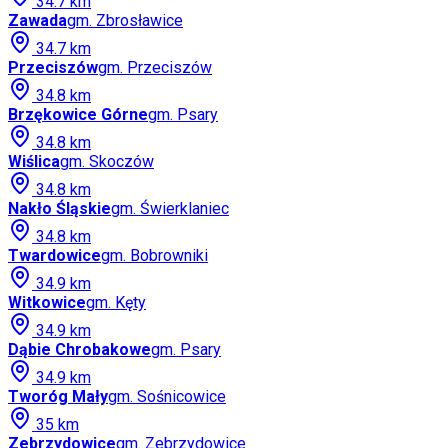
34.7
km
Zawada
gm.
Zbrosławice
34.7
km
Przeciszów
gm.
Przeciszów
34.8
km
Brzękowice Górne
gm.
Psary
34.8
km
Wiślica
gm.
Skoczów
34.8
km
Nakło Śląskie
gm.
Świerklaniec
34.8
km
Twardowice
gm.
Bobrowniki
34.9
km
Witkowice
gm.
Kęty
34.9
km
Dąbie Chrobakowe
gm.
Psary
34.9
km
Tworóg Mały
gm.
Sośnicowice
35
km
Zebrzydowice
gm.
Zebrzydowice