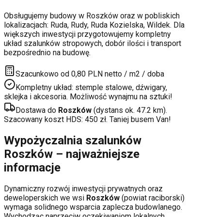
Obsługujemy budowy w
Roszków
oraz w pobliskich
lokalizacjach:
Ruda, Rudy, Ruda Kozielska, Wildek
. Dla
większych inwestycji przygotowujemy kompletny
układ szalunków stropowych, dobór ilości i transport
bezpośrednio na budowę.
Szacunkowo od 0,80 PLN netto / m2 / doba
Kompletny układ: stemple stalowe, dźwigary,
sklejka i akcesoria. Możliwość wynajmu na sztuki!
Dostawa do
Roszków
(dystans ok.
47.2
km).
Szacowany koszt HDS:
450
zł. Taniej busem Van!
Wypożyczalnia szalunków
Roszków
– najważniejsze
informacje
Dynamiczny rozwój inwestycji prywatnych oraz
deweloperskich
we wsi
Roszków
(powiat
raciborski
)
wymaga solidnego wsparcia zaplecza budowlanego.
Wychodząc naprzeciw oczekiwaniom lokalnych