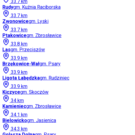
33.7
km
Rudy
gm.
Kuźnia Raciborska
33.7
km
Zwonowice
gm.
Lyski
33.7
km
Ptakowice
gm.
Zbrosławice
33.8
km
Las
gm.
Przeciszów
33.9
km
Brzękowice-Wał
gm.
Psary
33.9
km
Ligota Łabędzka
gm.
Rudziniec
33.9
km
Kiczyce
gm.
Skoczów
34
km
Kamieniec
gm.
Zbrosławice
34.1
km
Bielowicko
gm.
Jasienica
34.3
km
Goląsza Dolna
gm.
Psary