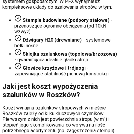
systemem gospodarczym. W PFX wynajmiesz
kompleksowe układy do szalowania stropów, w tym:
Stemple budowlane (podpory stalowe)
-
przenoszące ogromne obciążenia (od 10kN
wzwyż).
Dźwigary H20 (drewniane)
- systemowe
belki nośne.
Sklejka szalunkowa (topolowa/brzozowa)
- gwarantująca idealnie gładki strop.
Głowice krzyżowe i trójnogi
-
zapewniające stabilność pionową konstrukcji.
Jaki jest koszt wypożyczenia
szalunków w
Roszków
?
Koszt wynajmu szalunków stropowych w mieście
Roszków
zależy od kilku kluczowych czynników.
Pierwszym z nich jest powierzchnia stropu (w m²) i
stopień jego skomplikowania, co wpływa na ilość
potrzebnego asortymentu (np. zagęszczenia stempli).