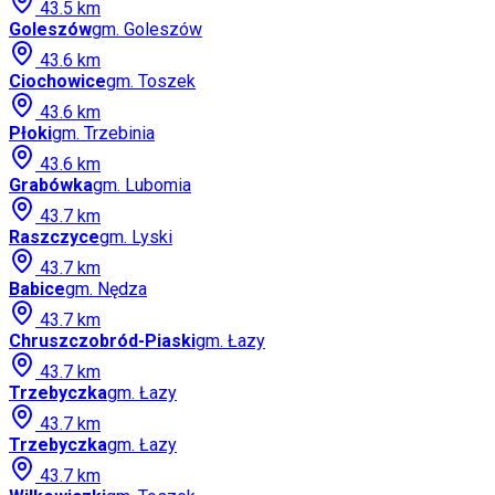
43.5
km
Goleszów
gm.
Goleszów
43.6
km
Ciochowice
gm.
Toszek
43.6
km
Płoki
gm.
Trzebinia
43.6
km
Grabówka
gm.
Lubomia
43.7
km
Raszczyce
gm.
Lyski
43.7
km
Babice
gm.
Nędza
43.7
km
Chruszczobród-Piaski
gm.
Łazy
43.7
km
Trzebyczka
gm.
Łazy
43.7
km
Trzebyczka
gm.
Łazy
43.7
km