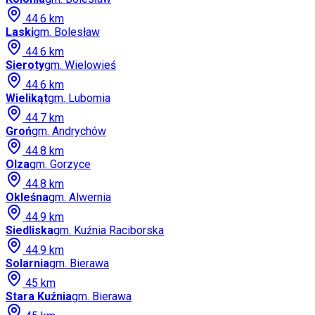
44.6
km
Laski
gm.
Bolesław
44.6
km
Sieroty
gm.
Wielowieś
44.6
km
Wielikąt
gm.
Lubomia
44.7
km
Groń
gm.
Andrychów
44.8
km
Olza
gm.
Gorzyce
44.8
km
Okleśna
gm.
Alwernia
44.9
km
Siedliska
gm.
Kuźnia Raciborska
44.9
km
Solarnia
gm.
Bierawa
45
km
Stara Kuźnia
gm.
Bierawa