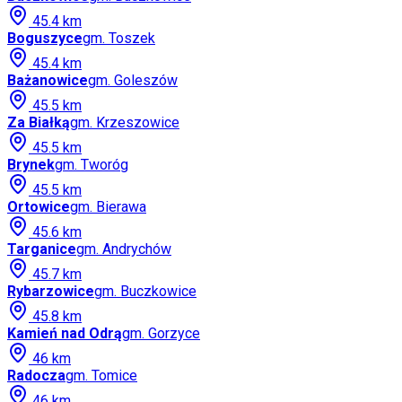
45.4
km
Boguszyce
gm.
Toszek
45.4
km
Bażanowice
gm.
Goleszów
45.5
km
Za Białką
gm.
Krzeszowice
45.5
km
Brynek
gm.
Tworóg
45.5
km
Ortowice
gm.
Bierawa
45.6
km
Targanice
gm.
Andrychów
45.7
km
Rybarzowice
gm.
Buczkowice
45.8
km
Kamień nad Odrą
gm.
Gorzyce
46
km
Radocza
gm.
Tomice
46
km