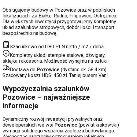
Obsługujemy budowy w
Pozowice
oraz w pobliskich
lokalizacjach:
Za Białką, Rudno, Filipowice, Ostrężnica
.
Dla większych inwestycji przygotowujemy kompletny
układ szalunków stropowych, dobór ilości i transport
bezpośrednio na budowę.
Szacunkowo od 0,80 PLN netto / m2 / doba
Kompletny układ: stemple stalowe, dźwigary,
sklejka i akcesoria. Możliwość wynajmu na sztuki!
Dostawa do
Pozowice
(dystans ok.
58.4
km).
Szacowany koszt HDS:
450
zł. Taniej busem Van!
Wypożyczalnia szalunków
Pozowice
– najważniejsze
informacje
Dynamiczny rozwój inwestycji prywatnych oraz
deweloperskich
we wsi
Pozowice
(powiat
krakowski
)
wymaga solidnego wsparcia zaplecza budowlanego.
Wychodząc naprzeciw oczekiwaniom lokalnych