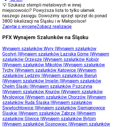
💡 Szukasz stempli metalowych w innej
miejscowości? Powyższa lista to tylko ułamek
naszego zasięgu. Dowozimy sprzęt sprzęt do ponad
3800 lokalizacji na Śląsku i w Małopolsce!
Zapytaj o wycenę
Zobacz realizacje
PFX Wynajem Szalunków na Śląsku
Wynajem szalunków
Wyry
|
Wynajem szalunków
Gostyń
|
Wynajem szalunków
Łaziska Górne
|
Wynajem
szalunków
Orzesze
|
Wynajem szalunków
Kobiór
|
Wynajem szalunków
Mikołów
|
Wynajem szalunków
Tychy
|
Wynajem szalunków
Katowice
|
Wynajem
szalunków
Lędziny
|
Wynajem szalunków
Bieruń
|
Wynajem szalunków
Imielin
|
Wynajem szalunków
Chełm Śląski
|
Wynajem szalunków
Pszczyna
|
Wynajem szalunków
Knurów
|
Wynajem szalunków
Mysłowice
|
Wynajem szalunków
Chorzów
|
Wynajem
szalunków
Ruda Śląska
|
Wynajem szalunków
Świętochłowice
|
Wynajem szalunków
Siemianowice
Śląskie
|
Wynajem szalunków
Zabrze
|
Wynajem
szalunków
Gliwice
|
Wynajem szalunków
Bytom
|
Wynajem szalunków
Sosnowiec
|
Wynajem szalunków