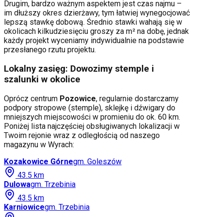
Drugim, bardzo ważnym aspektem jest czas najmu –
im dłuższy okres dzierżawy, tym łatwiej wynegocjować
lepszą stawkę dobową. Średnio stawki wahają się w
okolicach kilkudziesięciu groszy za m² na dobę, jednak
każdy projekt wyceniamy indywidualnie na podstawie
przesłanego rzutu projektu.
Lokalny zasięg: Dowozimy stemple i
szalunki w okolice
Oprócz centrum
Pozowice
, regularnie dostarczamy
podpory stropowe (stemple), sklejkę i dźwigary do
mniejszych miejscowości w promieniu do ok. 60 km.
Poniżej lista najczęściej obsługiwanych lokalizacji w
Twoim rejonie wraz z odległością od naszego
magazynu w Wyrach:
Kozakowice Górne
gm.
Goleszów
43.5
km
Dulowa
gm.
Trzebinia
43.5
km
Karniowice
gm.
Trzebinia