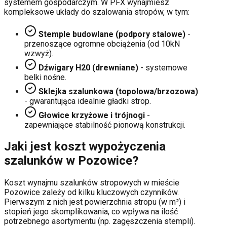
systemem gospodarczym. W PFX wynajmiesz
kompleksowe układy do szalowania stropów, w tym:
Stemple budowlane (podpory stalowe)
-
przenoszące ogromne obciążenia (od 10kN
wzwyż).
Dźwigary H20 (drewniane)
- systemowe
belki nośne.
Sklejka szalunkowa (topolowa/brzozowa)
- gwarantująca idealnie gładki strop.
Głowice krzyżowe i trójnogi
-
zapewniające stabilność pionową konstrukcji.
Jaki jest koszt wypożyczenia
szalunków w
Pozowice
?
Koszt wynajmu szalunków stropowych w mieście
Pozowice
zależy od kilku kluczowych czynników.
Pierwszym z nich jest powierzchnia stropu (w m²) i
stopień jego skomplikowania, co wpływa na ilość
potrzebnego asortymentu (np. zagęszczenia stempli).