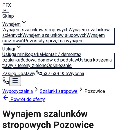
PFX
.PL
Sklep
Wynajem
Wynajem szalunków stropowych
Wynajem szalunków
ściennych
Wynajem szalunków słupowych
Wynajem
rusztowań
Pozostały sprzęt na wynajem
Usługi
Usługa minikoparka
Montaż / demontaż
szalunku
Budowa domów od podstaw
Usługa koszenia
trawy / tereny zielone
Odśnieżanie
Zasięg Dostawy
537 639 955
Wycena
Wypożyczalnia
Szalunki stropowe
Pozowice
Powrót do oferty
Wynajem szalunków
stropowych
Pozowice