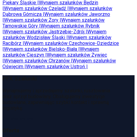
Piekary Śląskie
|
Wynajem szalunków
Będzin
|
Wynajem szalunków
Czeladź
|
Wynajem szalunków
Dąbrowa Górnicza
|
Wynajem szalunków
Jaworzno
|
Wynajem szalunków
Żory
|
Wynajem szalunków
Tarnowskie Góry
|
Wynajem szalunków
Rybnik
|
Wynajem szalunków
Jastrzębie-Zdrój
|
Wynajem
szalunków
Wodzisław Śląski
|
Wynajem szalunków
Racibórz
|
Wynajem szalunków
Czechowice-Dziedzice
|
Wynajem szalunków
Bielsko-Biała
|
Wynajem
szalunków
Cieszyn
|
Wynajem szalunków
Żywiec
|
Wynajem szalunków
Chrzanów
|
Wynajem szalunków
Oświęcim
|
Wynajem szalunków
Ustroń
|
PFX Szalunki
Wynajmujemy i sprzedajemy szalunki, rusztowania
oraz sprzęt budowlany. Obsługujemy inwestycje
budowlane, zapewniając szybki kontakt i sprawną
logistykę.
Zamów kontakt
Oferta