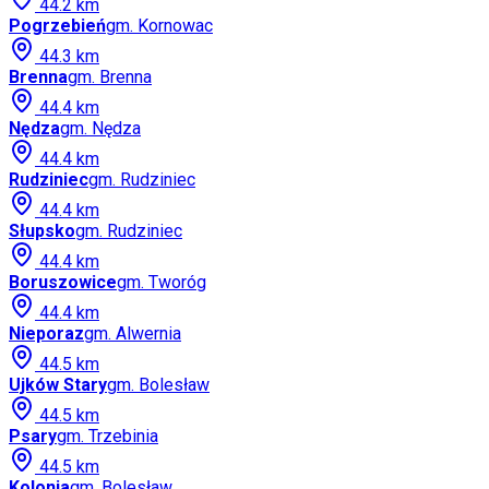
44.2
km
Pogrzebień
gm.
Kornowac
44.3
km
Brenna
gm.
Brenna
44.4
km
Nędza
gm.
Nędza
44.4
km
Rudziniec
gm.
Rudziniec
44.4
km
Słupsko
gm.
Rudziniec
44.4
km
Boruszowice
gm.
Tworóg
44.4
km
Nieporaz
gm.
Alwernia
44.5
km
Ujków Stary
gm.
Bolesław
44.5
km
Psary
gm.
Trzebinia
44.5
km
Kolonia
gm.
Bolesław