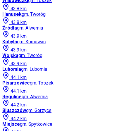
Wilkowiczki
gm.
Toszek
43.8
km
Hanusek
gm.
Tworóg
43.8
km
Źródła
gm.
Alwernia
43.9
km
Kobyla
gm.
Kornowac
43.9
km
Wojska
gm.
Tworóg
43.9
km
Lubomia
gm.
Lubomia
44.1
km
Pisarzowice
gm.
Toszek
44.1
km
Regulice
gm.
Alwernia
44.2
km
Bluszczów
gm.
Gorzyce
44.2
km
Miejsce
gm.
Spytkowice