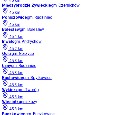
45
km
Międzybrodzie Żywieckie
gm.
Czernichów
45
km
Poniszowice
gm.
Rudziniec
45
km
Bolesław
gm.
Bolesław
45.1
km
Inwałd
gm.
Andrychów
45.2
km
Odra
gm.
Gorzyce
45.3
km
Łany
gm.
Rudziniec
45.3
km
Bachowice
gm.
Spytkowice
45.3
km
Wykierz
gm.
Tworóg
45.3
km
Wiesiółka
gm.
Łazy
45.3
km
Buczkowice
gm.
Buczkowice