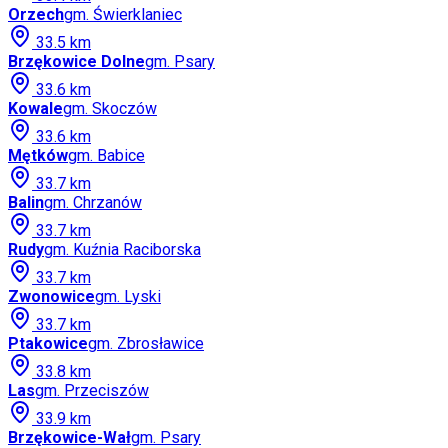
Orzech
gm.
Świerklaniec
33.5
km
Brzękowice Dolne
gm.
Psary
33.6
km
Kowale
gm.
Skoczów
33.6
km
Mętków
gm.
Babice
33.7
km
Balin
gm.
Chrzanów
33.7
km
Rudy
gm.
Kuźnia Raciborska
33.7
km
Zwonowice
gm.
Lyski
33.7
km
Ptakowice
gm.
Zbrosławice
33.8
km
Las
gm.
Przeciszów
33.9
km
Brzękowice-Wał
gm.
Psary