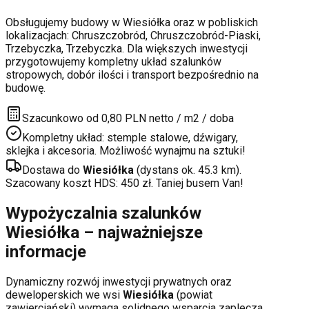
Obsługujemy budowy w
Wiesiółka
oraz w pobliskich
lokalizacjach:
Chruszczobród, Chruszczobród-Piaski,
Trzebyczka, Trzebyczka
. Dla większych inwestycji
przygotowujemy kompletny układ szalunków
stropowych, dobór ilości i transport bezpośrednio na
budowę.
Szacunkowo od 0,80 PLN netto / m2 / doba
Kompletny układ: stemple stalowe, dźwigary,
sklejka i akcesoria. Możliwość wynajmu na sztuki!
Dostawa do
Wiesiółka
(dystans ok.
45.3
km).
Szacowany koszt HDS:
450
zł. Taniej busem Van!
Wypożyczalnia szalunków
Wiesiółka
– najważniejsze
informacje
Dynamiczny rozwój inwestycji prywatnych oraz
deweloperskich
we wsi
Wiesiółka
(powiat
zawierciański
) wymaga solidnego wsparcia zaplecza