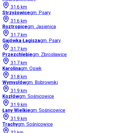
31.6
km
Strzyżowice
gm.
Psary
31.6
km
Roztropice
gm.
Jasienica
31.7
km
Gajówka Łagisza
gm.
Psary
31.7
km
Przezchlebie
gm.
Zbrosławice
31.7
km
Karolina
gm.
Osiek
31.8
km
Wymysłów
gm.
Bobrowniki
31.9
km
Kozłów
gm.
Sośnicowice
31.9
km
Łany Wielkie
gm.
Sośnicowice
31.9
km
Trachy
gm.
Sośnicowice
32
km