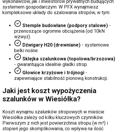
wykonawców, jak i inwestorów prywatnych budujących
systemem gospodarczym. W PFX wynajmiesz
kompleksowe układy do szalowania stropów, w tym:
Stemple budowlane (podpory stalowe)
-
przenoszące ogromne obciążenia (od 10kN
wzwyż).
Dźwigary H20 (drewniane)
- systemowe
belki nośne.
Sklejka szalunkowa (topolowa/brzozowa)
- gwarantująca idealnie gładki strop.
Głowice krzyżowe i trójnogi
-
zapewniające stabilność pionową konstrukcji.
Jaki jest koszt wypożyczenia
szalunków w
Wiesiółka
?
Koszt wynajmu szalunków stropowych w mieście
Wiesiółka
zależy od kilku kluczowych czynników.
Pierwszym z nich jest powierzchnia stropu (w m²) i
stopień jego skomplikowania, co wpływa na ilość