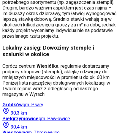
potrzebnego asortymentu (np. zagęszczenia stempli).
Drugim, bardzo ważnym aspektem jest czas najmu –
im dłuższy okres dzierżawy, tym łatwiej wynegocjować
lepszą stawkę dobową. Średnio stawki wahają się w
okolicach kilkudziesięciu groszy za m² na dobę, jednak
każdy projekt wyceniamy indywidualnie na podstawie
przesłanego rzutu projektu.
Lokalny zasięg: Dowozimy stemple i
szalunki w okolice
Oprócz centrum
Wiesiółka
, regularnie dostarczamy
podpory stropowe (stemple), sklejkę i dźwigary do
mniejszych miejscowości w promieniu do ok. 60 km.
Poniżej lista najczęściej obsługiwanych lokalizacji w
Twoim rejonie wraz z odległością od naszego
magazynu w Wyrach:
Gródków
gm.
Psary
30.3
km
Pielgrzymowice
gm.
Pawłowice
30.4
km
Wieszowa
gm.
Zbrosławice