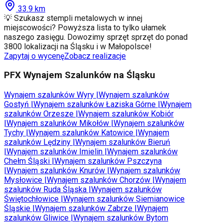
33.9
km
💡 Szukasz stempli metalowych w innej
miejscowości? Powyższa lista to tylko ułamek
naszego zasięgu. Dowozimy sprzęt sprzęt do ponad
3800 lokalizacji na Śląsku i w Małopolsce!
Zapytaj o wycenę
Zobacz realizacje
PFX Wynajem Szalunków na Śląsku
Wynajem szalunków
Wyry
|
Wynajem szalunków
Gostyń
|
Wynajem szalunków
Łaziska Górne
|
Wynajem
szalunków
Orzesze
|
Wynajem szalunków
Kobiór
|
Wynajem szalunków
Mikołów
|
Wynajem szalunków
Tychy
|
Wynajem szalunków
Katowice
|
Wynajem
szalunków
Lędziny
|
Wynajem szalunków
Bieruń
|
Wynajem szalunków
Imielin
|
Wynajem szalunków
Chełm Śląski
|
Wynajem szalunków
Pszczyna
|
Wynajem szalunków
Knurów
|
Wynajem szalunków
Mysłowice
|
Wynajem szalunków
Chorzów
|
Wynajem
szalunków
Ruda Śląska
|
Wynajem szalunków
Świętochłowice
|
Wynajem szalunków
Siemianowice
Śląskie
|
Wynajem szalunków
Zabrze
|
Wynajem
szalunków
Gliwice
|
Wynajem szalunków
Bytom