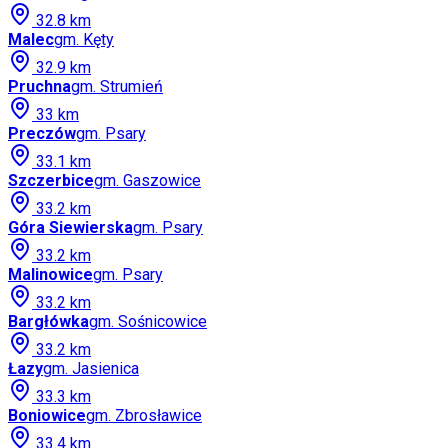
32.8
km
Malec
gm.
Kęty
32.9
km
Pruchna
gm.
Strumień
33
km
Preczów
gm.
Psary
33.1
km
Szczerbice
gm.
Gaszowice
33.2
km
Góra Siewierska
gm.
Psary
33.2
km
Malinowice
gm.
Psary
33.2
km
Bargłówka
gm.
Sośnicowice
33.2
km
Łazy
gm.
Jasienica
33.3
km
Boniowice
gm.
Zbrosławice
33.4
km