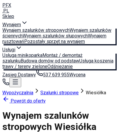
PFX
.PL
Sklep
Wynajem
Wynajem szalunków stropowych
Wynajem szalunków
ściennych
Wynajem szalunków słupowych
Wynajem
rusztowań
Pozostały sprzęt na wynajem
Usługi
Usługa minikoparka
Montaż / demontaż
szalunku
Budowa domów od podstaw
Usługa koszenia
trawy / tereny zielone
Odśnieżanie
Zasięg Dostawy
537 639 955
Wycena
Wypożyczalnia
Szalunki stropowe
Wiesiółka
Powrót do oferty
Wynajem szalunków
stropowych
Wiesiółka