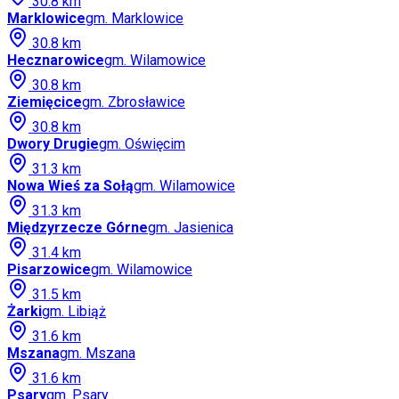
30.8
km
Marklowice
gm.
Marklowice
30.8
km
Hecznarowice
gm.
Wilamowice
30.8
km
Ziemięcice
gm.
Zbrosławice
30.8
km
Dwory Drugie
gm.
Oświęcim
31.3
km
Nowa Wieś za Sołą
gm.
Wilamowice
31.3
km
Międzyrzecze Górne
gm.
Jasienica
31.4
km
Pisarzowice
gm.
Wilamowice
31.5
km
Żarki
gm.
Libiąż
31.6
km
Mszana
gm.
Mszana
31.6
km
Psary
gm.
Psary