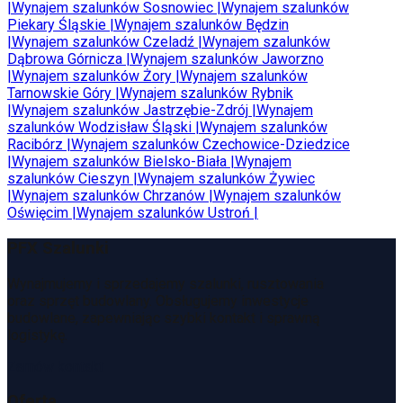
|
Wynajem szalunków
Sosnowiec
|
Wynajem szalunków
Piekary Śląskie
|
Wynajem szalunków
Będzin
|
Wynajem szalunków
Czeladź
|
Wynajem szalunków
Dąbrowa Górnicza
|
Wynajem szalunków
Jaworzno
|
Wynajem szalunków
Żory
|
Wynajem szalunków
Tarnowskie Góry
|
Wynajem szalunków
Rybnik
|
Wynajem szalunków
Jastrzębie-Zdrój
|
Wynajem
szalunków
Wodzisław Śląski
|
Wynajem szalunków
Racibórz
|
Wynajem szalunków
Czechowice-Dziedzice
|
Wynajem szalunków
Bielsko-Biała
|
Wynajem
szalunków
Cieszyn
|
Wynajem szalunków
Żywiec
|
Wynajem szalunków
Chrzanów
|
Wynajem szalunków
Oświęcim
|
Wynajem szalunków
Ustroń
|
PFX Szalunki
Wynajmujemy i sprzedajemy szalunki, rusztowania
oraz sprzęt budowlany. Obsługujemy inwestycje
budowlane, zapewniając szybki kontakt i sprawną
logistykę.
Zamów kontakt
Oferta