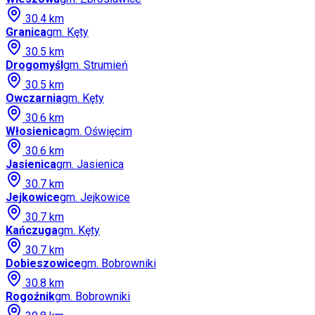
30.4
km
Granica
gm.
Kęty
30.5
km
Drogomyśl
gm.
Strumień
30.5
km
Owczarnia
gm.
Kęty
30.6
km
Włosienica
gm.
Oświęcim
30.6
km
Jasienica
gm.
Jasienica
30.7
km
Jejkowice
gm.
Jejkowice
30.7
km
Kańczuga
gm.
Kęty
30.7
km
Dobieszowice
gm.
Bobrowniki
30.8
km
Rogoźnik
gm.
Bobrowniki