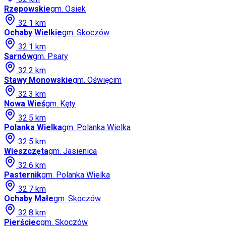
Rzepowskie
gm.
Osiek
32.1
km
Ochaby Wielkie
gm.
Skoczów
32.1
km
Sarnów
gm.
Psary
32.2
km
Stawy Monowskie
gm.
Oświęcim
32.3
km
Nowa Wieś
gm.
Kęty
32.5
km
Polanka Wielka
gm.
Polanka Wielka
32.5
km
Wieszczęta
gm.
Jasienica
32.6
km
Pasternik
gm.
Polanka Wielka
32.7
km
Ochaby Małe
gm.
Skoczów
32.8
km
Pierściec
gm.
Skoczów