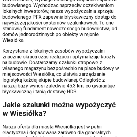
budowlanego. Wychodząc naprzeciw oczekiwaniom
lokalnych inwestorów, nasza wypożyczalnia sprzętu
budowlanego PFX zapewnia błyskawiczny dostęp do
najwyższej jakości systemów szalunkowych. To one
stanowią fundament nowoczesnego budownictwa, od
domów jednorodzinnych po obiekty w rejonie
Wiesiółka
.
Korzystanie z lokalnych zasobów wypożyczalni
znacznie skraca czas realizacji i optymalizuje koszty
na budowie. Dostarczamy szalunki stropowe z
własnego magazynu bezpośrednio na place budowy w
miejscowości
Wiesiółka
, co ułatwia zarządzanie
logistyką każdej ekipie budowlanej.
Odległość z
naszej bazy wynosi zaledwie 45.3 km, co gwarantuje
błyskawiczną i tanią dostawę HDS.
Jakie szalunki można wypożyczyć
w
Wiesiółka
?
Nasza oferta dla miasta
Wiesiółka
jest w pełni
elastyczna i dopasowana zarówno dla generalnych