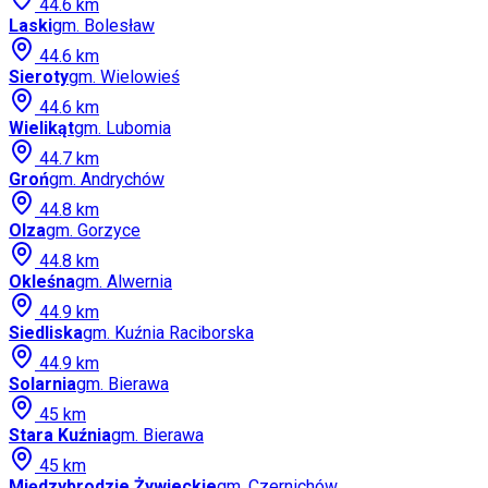
44.6
km
Laski
gm.
Bolesław
44.6
km
Sieroty
gm.
Wielowieś
44.6
km
Wielikąt
gm.
Lubomia
44.7
km
Groń
gm.
Andrychów
44.8
km
Olza
gm.
Gorzyce
44.8
km
Okleśna
gm.
Alwernia
44.9
km
Siedliska
gm.
Kuźnia Raciborska
44.9
km
Solarnia
gm.
Bierawa
45
km
Stara Kuźnia
gm.
Bierawa
45
km
Międzybrodzie Żywieckie
gm.
Czernichów