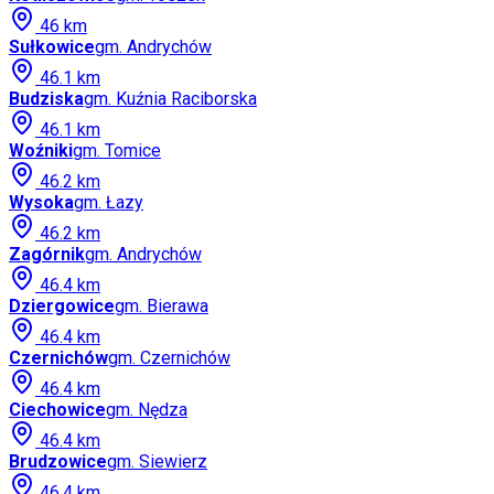
46
km
Sułkowice
gm.
Andrychów
46.1
km
Budziska
gm.
Kuźnia Raciborska
46.1
km
Woźniki
gm.
Tomice
46.2
km
Wysoka
gm.
Łazy
46.2
km
Zagórnik
gm.
Andrychów
46.4
km
Dziergowice
gm.
Bierawa
46.4
km
Czernichów
gm.
Czernichów
46.4
km
Ciechowice
gm.
Nędza
46.4
km
Brudzowice
gm.
Siewierz
46.4
km