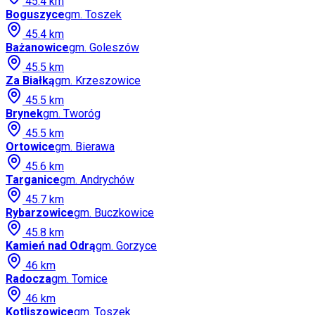
45.4
km
Boguszyce
gm.
Toszek
45.4
km
Bażanowice
gm.
Goleszów
45.5
km
Za Białką
gm.
Krzeszowice
45.5
km
Brynek
gm.
Tworóg
45.5
km
Ortowice
gm.
Bierawa
45.6
km
Targanice
gm.
Andrychów
45.7
km
Rybarzowice
gm.
Buczkowice
45.8
km
Kamień nad Odrą
gm.
Gorzyce
46
km
Radocza
gm.
Tomice
46
km
Kotliszowice
gm.
Toszek