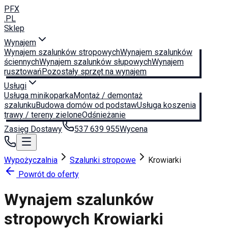
PFX
.PL
Sklep
Wynajem
Wynajem szalunków stropowych
Wynajem szalunków
ściennych
Wynajem szalunków słupowych
Wynajem
rusztowań
Pozostały sprzęt na wynajem
Usługi
Usługa minikoparka
Montaż / demontaż
szalunku
Budowa domów od podstaw
Usługa koszenia
trawy / tereny zielone
Odśnieżanie
Zasięg Dostawy
537 639 955
Wycena
Wypożyczalnia
Szalunki stropowe
Krowiarki
Powrót do oferty
Wynajem szalunków
stropowych
Krowiarki