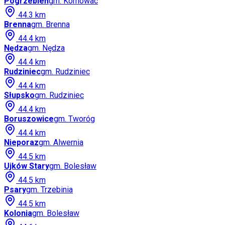
Pogrzebień
gm.
Kornowac
44.3
km
Brenna
gm.
Brenna
44.4
km
Nędza
gm.
Nędza
44.4
km
Rudziniec
gm.
Rudziniec
44.4
km
Słupsko
gm.
Rudziniec
44.4
km
Boruszowice
gm.
Tworóg
44.4
km
Nieporaz
gm.
Alwernia
44.5
km
Ujków Stary
gm.
Bolesław
44.5
km
Psary
gm.
Trzebinia
44.5
km
Kolonia
gm.
Bolesław