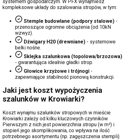
systemem gospodarczym. W PFX wynajmiesz
kompleksowe układy do szalowania stropów, w tym:
Stemple budowlane (podpory stalowe)
-
przenoszące ogromne obciążenia (od 10kN
wzwyż).
Dźwigary H20 (drewniane)
- systemowe
belki nośne.
Sklejka szalunkowa (topolowa/brzozowa)
- gwarantująca idealnie gładki strop.
Głowice krzyżowe i trójnogi
-
zapewniające stabilność pionową konstrukcji.
Jaki jest koszt wypożyczenia
szalunków w
Krowiarki
?
Koszt wynajmu szalunków stropowych w mieście
Krowiarki
zależy od kilku kluczowych czynników.
Pierwszym z nich jest powierzchnia stropu (w m²) i
stopień jego skomplikowania, co wpływa na ilość
potrzebnego asortymentu (np. zagęszczenia stempli).