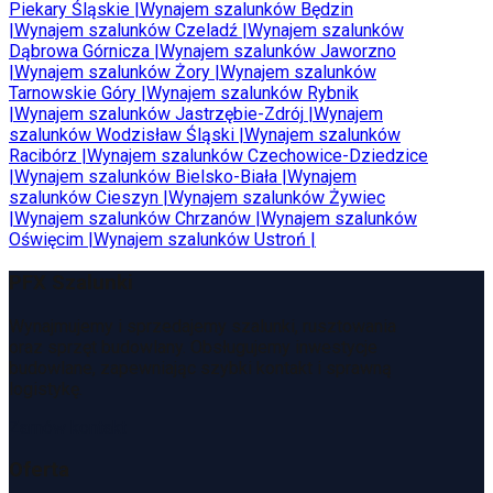
Piekary Śląskie
|
Wynajem szalunków
Będzin
|
Wynajem szalunków
Czeladź
|
Wynajem szalunków
Dąbrowa Górnicza
|
Wynajem szalunków
Jaworzno
|
Wynajem szalunków
Żory
|
Wynajem szalunków
Tarnowskie Góry
|
Wynajem szalunków
Rybnik
|
Wynajem szalunków
Jastrzębie-Zdrój
|
Wynajem
szalunków
Wodzisław Śląski
|
Wynajem szalunków
Racibórz
|
Wynajem szalunków
Czechowice-Dziedzice
|
Wynajem szalunków
Bielsko-Biała
|
Wynajem
szalunków
Cieszyn
|
Wynajem szalunków
Żywiec
|
Wynajem szalunków
Chrzanów
|
Wynajem szalunków
Oświęcim
|
Wynajem szalunków
Ustroń
|
PFX Szalunki
Wynajmujemy i sprzedajemy szalunki, rusztowania
oraz sprzęt budowlany. Obsługujemy inwestycje
budowlane, zapewniając szybki kontakt i sprawną
logistykę.
Zamów kontakt
Oferta