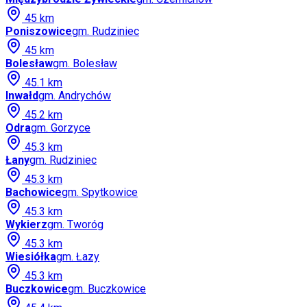
45
km
Poniszowice
gm.
Rudziniec
45
km
Bolesław
gm.
Bolesław
45.1
km
Inwałd
gm.
Andrychów
45.2
km
Odra
gm.
Gorzyce
45.3
km
Łany
gm.
Rudziniec
45.3
km
Bachowice
gm.
Spytkowice
45.3
km
Wykierz
gm.
Tworóg
45.3
km
Wiesiółka
gm.
Łazy
45.3
km
Buczkowice
gm.
Buczkowice