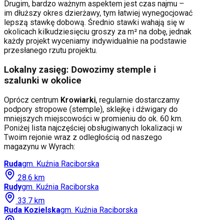
Drugim, bardzo ważnym aspektem jest czas najmu –
im dłuższy okres dzierżawy, tym łatwiej wynegocjować
lepszą stawkę dobową. Średnio stawki wahają się w
okolicach kilkudziesięciu groszy za m² na dobę, jednak
każdy projekt wyceniamy indywidualnie na podstawie
przesłanego rzutu projektu.
Lokalny zasięg: Dowozimy stemple i
szalunki w okolice
Oprócz centrum
Krowiarki
, regularnie dostarczamy
podpory stropowe (stemple), sklejkę i dźwigary do
mniejszych miejscowości w promieniu do ok. 60 km.
Poniżej lista najczęściej obsługiwanych lokalizacji w
Twoim rejonie wraz z odległością od naszego
magazynu w Wyrach:
Ruda
gm.
Kuźnia Raciborska
28.6
km
Rudy
gm.
Kuźnia Raciborska
33.7
km
Ruda Kozielska
gm.
Kuźnia Raciborska