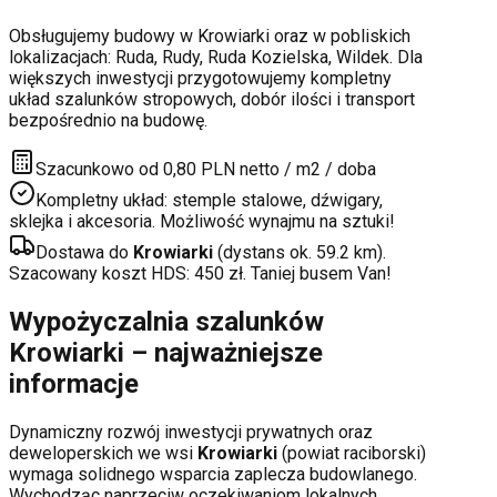
Obsługujemy budowy w
Krowiarki
oraz w pobliskich
lokalizacjach:
Ruda, Rudy, Ruda Kozielska, Wildek
. Dla
większych inwestycji przygotowujemy kompletny
układ szalunków stropowych, dobór ilości i transport
bezpośrednio na budowę.
Szacunkowo od 0,80 PLN netto / m2 / doba
Kompletny układ: stemple stalowe, dźwigary,
sklejka i akcesoria. Możliwość wynajmu na sztuki!
Dostawa do
Krowiarki
(dystans ok.
59.2
km).
Szacowany koszt HDS:
450
zł. Taniej busem Van!
Wypożyczalnia szalunków
Krowiarki
– najważniejsze
informacje
Dynamiczny rozwój inwestycji prywatnych oraz
deweloperskich
we wsi
Krowiarki
(powiat
raciborski
)
wymaga solidnego wsparcia zaplecza budowlanego.
Wychodząc naprzeciw oczekiwaniom lokalnych