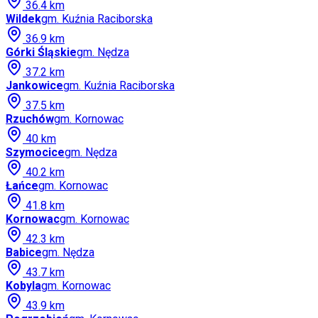
36.4
km
Wildek
gm.
Kuźnia Raciborska
36.9
km
Górki Śląskie
gm.
Nędza
37.2
km
Jankowice
gm.
Kuźnia Raciborska
37.5
km
Rzuchów
gm.
Kornowac
40
km
Szymocice
gm.
Nędza
40.2
km
Łańce
gm.
Kornowac
41.8
km
Kornowac
gm.
Kornowac
42.3
km
Babice
gm.
Nędza
43.7
km
Kobyla
gm.
Kornowac
43.9
km