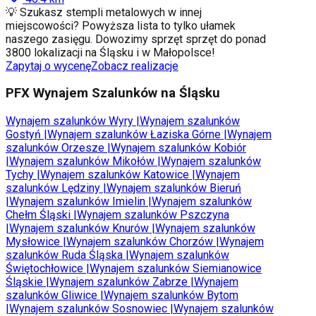
💡 Szukasz stempli metalowych w innej
miejscowości? Powyższa lista to tylko ułamek
naszego zasięgu. Dowozimy sprzęt sprzęt do ponad
3800 lokalizacji na Śląsku i w Małopolsce!
Zapytaj o wycenę
Zobacz realizacje
PFX Wynajem Szalunków na Śląsku
Wynajem szalunków
Wyry
|
Wynajem szalunków
Gostyń
|
Wynajem szalunków
Łaziska Górne
|
Wynajem
szalunków
Orzesze
|
Wynajem szalunków
Kobiór
|
Wynajem szalunków
Mikołów
|
Wynajem szalunków
Tychy
|
Wynajem szalunków
Katowice
|
Wynajem
szalunków
Lędziny
|
Wynajem szalunków
Bieruń
|
Wynajem szalunków
Imielin
|
Wynajem szalunków
Chełm Śląski
|
Wynajem szalunków
Pszczyna
|
Wynajem szalunków
Knurów
|
Wynajem szalunków
Mysłowice
|
Wynajem szalunków
Chorzów
|
Wynajem
szalunków
Ruda Śląska
|
Wynajem szalunków
Świętochłowice
|
Wynajem szalunków
Siemianowice
Śląskie
|
Wynajem szalunków
Zabrze
|
Wynajem
szalunków
Gliwice
|
Wynajem szalunków
Bytom
|
Wynajem szalunków
Sosnowiec
|
Wynajem szalunków