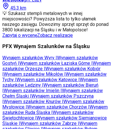
45.3
km
💡 Szukasz stempli metalowych w innej
miejscowości? Powyższa lista to tylko ułamek
naszego zasięgu. Dowozimy sprzęt sprzęt do ponad
3800 lokalizacji na Śląsku i w Małopolsce!
Zapytaj o wycenę
Zobacz realizacje
PFX Wynajem Szalunków na Śląsku
Wynajem szalunków
Wyry
|
Wynajem szalunków
Gostyń
|
Wynajem szalunków
Łaziska Górne
|
Wynajem
szalunków
Orzesze
|
Wynajem szalunków
Kobiór
|
Wynajem szalunków
Mikołów
|
Wynajem szalunków
Tychy
|
Wynajem szalunków
Katowice
|
Wynajem
szalunków
Lędziny
|
Wynajem szalunków
Bieruń
|
Wynajem szalunków
Imielin
|
Wynajem szalunków
Chełm Śląski
|
Wynajem szalunków
Pszczyna
|
Wynajem szalunków
Knurów
|
Wynajem szalunków
Mysłowice
|
Wynajem szalunków
Chorzów
|
Wynajem
szalunków
Ruda Śląska
|
Wynajem szalunków
Świętochłowice
|
Wynajem szalunków
Siemianowice
Śląskie
|
Wynajem szalunków
Zabrze
|
Wynajem
szalunków
Gliwice
|
Wynajem szalunków
Bytom