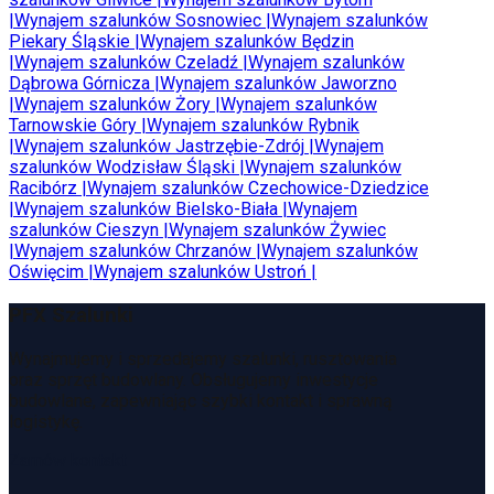
|
Wynajem szalunków
Sosnowiec
|
Wynajem szalunków
Piekary Śląskie
|
Wynajem szalunków
Będzin
|
Wynajem szalunków
Czeladź
|
Wynajem szalunków
Dąbrowa Górnicza
|
Wynajem szalunków
Jaworzno
|
Wynajem szalunków
Żory
|
Wynajem szalunków
Tarnowskie Góry
|
Wynajem szalunków
Rybnik
|
Wynajem szalunków
Jastrzębie-Zdrój
|
Wynajem
szalunków
Wodzisław Śląski
|
Wynajem szalunków
Racibórz
|
Wynajem szalunków
Czechowice-Dziedzice
|
Wynajem szalunków
Bielsko-Biała
|
Wynajem
szalunków
Cieszyn
|
Wynajem szalunków
Żywiec
|
Wynajem szalunków
Chrzanów
|
Wynajem szalunków
Oświęcim
|
Wynajem szalunków
Ustroń
|
PFX Szalunki
Wynajmujemy i sprzedajemy szalunki, rusztowania
oraz sprzęt budowlany. Obsługujemy inwestycje
budowlane, zapewniając szybki kontakt i sprawną
logistykę.
Zamów kontakt