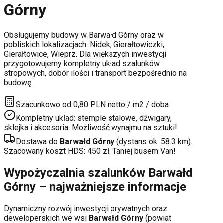
Górny
Obsługujemy budowy w
Barwałd Górny
oraz w
pobliskich lokalizacjach:
Nidek, Gierałtowiczki,
Gierałtowice, Wieprz
. Dla większych inwestycji
przygotowujemy kompletny układ szalunków
stropowych, dobór ilości i transport bezpośrednio na
budowę.
Szacunkowo od 0,80 PLN netto / m2 / doba
Kompletny układ: stemple stalowe, dźwigary,
sklejka i akcesoria. Możliwość wynajmu na sztuki!
Dostawa do
Barwałd Górny
(dystans ok.
58.3
km).
Szacowany koszt HDS:
450
zł. Taniej busem Van!
Wypożyczalnia szalunków
Barwałd
Górny
– najważniejsze informacje
Dynamiczny rozwój inwestycji prywatnych oraz
deweloperskich
we wsi
Barwałd Górny
(powiat