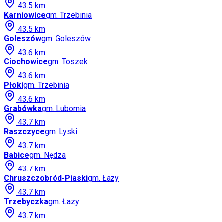
43.5
km
Karniowice
gm.
Trzebinia
43.5
km
Goleszów
gm.
Goleszów
43.6
km
Ciochowice
gm.
Toszek
43.6
km
Płoki
gm.
Trzebinia
43.6
km
Grabówka
gm.
Lubomia
43.7
km
Raszczyce
gm.
Lyski
43.7
km
Babice
gm.
Nędza
43.7
km
Chruszczobród-Piaski
gm.
Łazy
43.7
km
Trzebyczka
gm.
Łazy
43.7
km