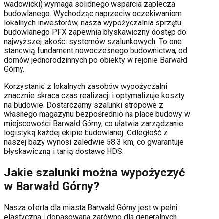
wadowicki
) wymaga solidnego wsparcia zaplecza
budowlanego. Wychodząc naprzeciw oczekiwaniom
lokalnych inwestorów, nasza wypożyczalnia sprzętu
budowlanego PFX zapewnia błyskawiczny dostęp do
najwyższej jakości systemów szalunkowych. To one
stanowią fundament nowoczesnego budownictwa, od
domów jednorodzinnych po obiekty w rejonie
Barwałd
Górny
.
Korzystanie z lokalnych zasobów wypożyczalni
znacznie skraca czas realizacji i optymalizuje koszty
na budowie. Dostarczamy szalunki stropowe z
własnego magazynu bezpośrednio na place budowy w
miejscowości
Barwałd Górny
, co ułatwia zarządzanie
logistyką każdej ekipie budowlanej.
Odległość z
naszej bazy wynosi zaledwie 58.3 km, co gwarantuje
błyskawiczną i tanią dostawę HDS.
Jakie szalunki można wypożyczyć
w
Barwałd Górny
?
Nasza oferta dla miasta
Barwałd Górny
jest w pełni
elastyczna i dopasowana zarówno dla generalnych