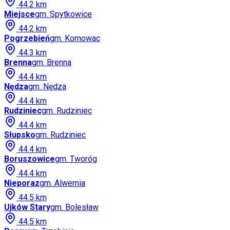
44.2
km
Miejsce
gm.
Spytkowice
44.2
km
Pogrzebień
gm.
Kornowac
44.3
km
Brenna
gm.
Brenna
44.4
km
Nędza
gm.
Nędza
44.4
km
Rudziniec
gm.
Rudziniec
44.4
km
Słupsko
gm.
Rudziniec
44.4
km
Boruszowice
gm.
Tworóg
44.4
km
Nieporaz
gm.
Alwernia
44.5
km
Ujków Stary
gm.
Bolesław
44.5
km