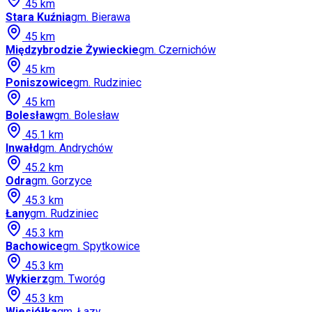
45
km
Stara Kuźnia
gm.
Bierawa
45
km
Międzybrodzie Żywieckie
gm.
Czernichów
45
km
Poniszowice
gm.
Rudziniec
45
km
Bolesław
gm.
Bolesław
45.1
km
Inwałd
gm.
Andrychów
45.2
km
Odra
gm.
Gorzyce
45.3
km
Łany
gm.
Rudziniec
45.3
km
Bachowice
gm.
Spytkowice
45.3
km
Wykierz
gm.
Tworóg
45.3
km
Wiesiółka
gm.
Łazy