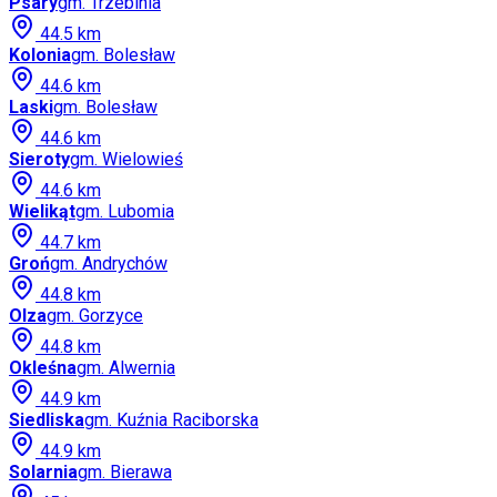
Psary
gm.
Trzebinia
44.5
km
Kolonia
gm.
Bolesław
44.6
km
Laski
gm.
Bolesław
44.6
km
Sieroty
gm.
Wielowieś
44.6
km
Wielikąt
gm.
Lubomia
44.7
km
Groń
gm.
Andrychów
44.8
km
Olza
gm.
Gorzyce
44.8
km
Okleśna
gm.
Alwernia
44.9
km
Siedliska
gm.
Kuźnia Raciborska
44.9
km
Solarnia
gm.
Bierawa