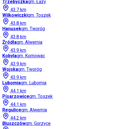
Trzebyczka
gm.
Łazy
43.7
km
Wilkowiczki
gm.
Toszek
43.8
km
Hanusek
gm.
Tworóg
43.8
km
Źródła
gm.
Alwernia
43.9
km
Kobyla
gm.
Kornowac
43.9
km
Wojska
gm.
Tworóg
43.9
km
Lubomia
gm.
Lubomia
44.1
km
Pisarzowice
gm.
Toszek
44.1
km
Regulice
gm.
Alwernia
44.2
km
Bluszczów
gm.
Gorzyce