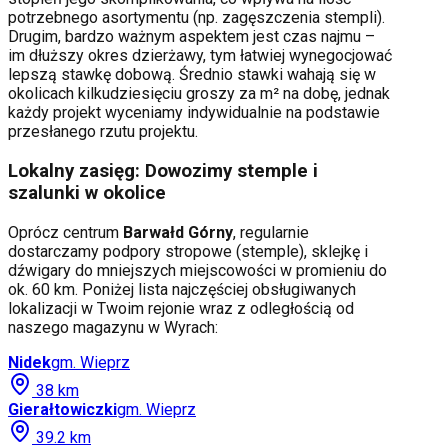
potrzebnego asortymentu (np. zagęszczenia stempli).
Drugim, bardzo ważnym aspektem jest czas najmu –
im dłuższy okres dzierżawy, tym łatwiej wynegocjować
lepszą stawkę dobową. Średnio stawki wahają się w
okolicach kilkudziesięciu groszy za m² na dobę, jednak
każdy projekt wyceniamy indywidualnie na podstawie
przesłanego rzutu projektu.
Lokalny zasięg: Dowozimy stemple i
szalunki w okolice
Oprócz centrum
Barwałd Górny
, regularnie
dostarczamy podpory stropowe (stemple), sklejkę i
dźwigary do mniejszych miejscowości w promieniu do
ok. 60 km. Poniżej lista najczęściej obsługiwanych
lokalizacji w Twoim rejonie wraz z odległością od
naszego magazynu w Wyrach:
Nidek
gm.
Wieprz
38
km
Gierałtowiczki
gm.
Wieprz
39.2
km