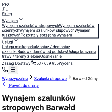
PFX
.PL
Sklep
Wynajem
Wynajem szalunków stropowych
Wynajem szalunków
ściennych
Wynajem szalunków słupowych
Wynajem
rusztowań
Pozostały sprzęt na wynajem
Usługi
Usługa minikoparka
Montaż / demontaż
szalunku
Budowa domów od podstaw
Usługa koszenia
trawy / tereny zielone
Odśnieżanie
Zasięg Dostawy
537 639 955
Wycena
Wypożyczalnia
Szalunki stropowe
Barwałd Górny
Powrót do oferty
Wynajem szalunków
stropowych
Barwałd