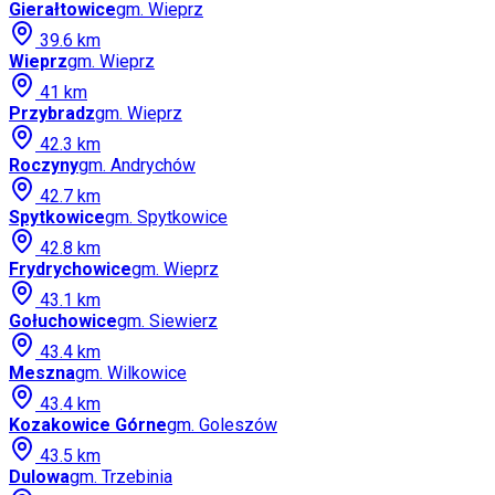
Gierałtowice
gm.
Wieprz
39.6
km
Wieprz
gm.
Wieprz
41
km
Przybradz
gm.
Wieprz
42.3
km
Roczyny
gm.
Andrychów
42.7
km
Spytkowice
gm.
Spytkowice
42.8
km
Frydrychowice
gm.
Wieprz
43.1
km
Gołuchowice
gm.
Siewierz
43.4
km
Meszna
gm.
Wilkowice
43.4
km
Kozakowice Górne
gm.
Goleszów
43.5
km
Dulowa
gm.
Trzebinia