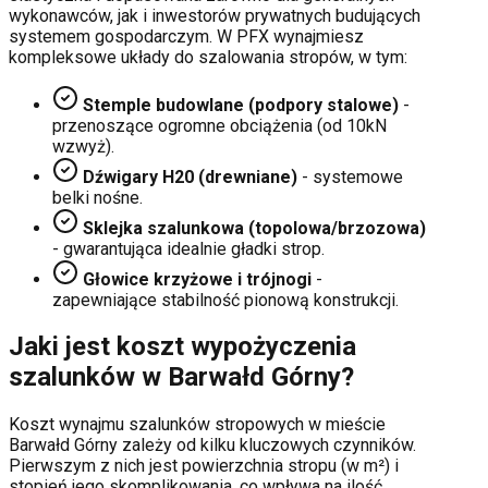
wykonawców, jak i inwestorów prywatnych budujących
systemem gospodarczym. W PFX wynajmiesz
kompleksowe układy do szalowania stropów, w tym:
Stemple budowlane (podpory stalowe)
-
przenoszące ogromne obciążenia (od 10kN
wzwyż).
Dźwigary H20 (drewniane)
- systemowe
belki nośne.
Sklejka szalunkowa (topolowa/brzozowa)
- gwarantująca idealnie gładki strop.
Głowice krzyżowe i trójnogi
-
zapewniające stabilność pionową konstrukcji.
Jaki jest koszt wypożyczenia
szalunków w
Barwałd Górny
?
Koszt wynajmu szalunków stropowych w mieście
Barwałd Górny
zależy od kilku kluczowych czynników.
Pierwszym z nich jest powierzchnia stropu (w m²) i
stopień jego skomplikowania, co wpływa na ilość